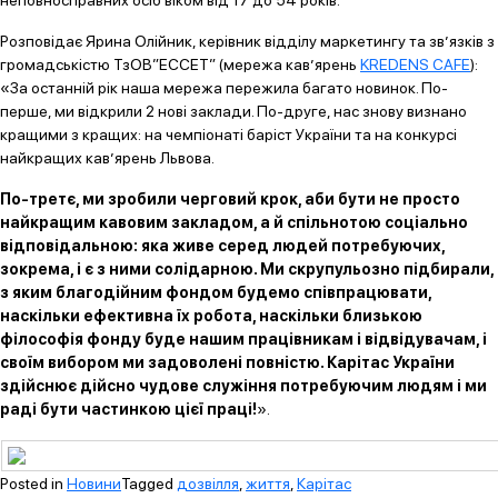
Розповідає Ярина Олійник, керівник відділу маркетингу та зв’язків з
громадськістю ТзОВ”ЕССЕТ” (мережа кав’ярень
KREDENS CAFE
):
«За останній рік наша мережа пережила багато новинок. По-
перше, ми відкрили 2 нові заклади. По-друге, нас знову визнано
кращими з кращих: на чемпіонаті баріст України та на конкурсі
найкращих кав’ярень Львова.
По-третє, ми зробили черговий крок, аби бути не просто
найкращим кавовим закладом, а й спільнотою соціально
відповідальною: яка живе серед людей потребуючих,
зокрема, і є з ними солідарною. Ми скрупульозно підбирали,
з яким благодійним фондом будемо співпрацювати,
наскільки ефективна їх робота, наскільки близькою
філософія фонду буде нашим працівникам і відвідувачам, і
своїм вибором ми задоволені повністю. Карітас України
здійснює дійсно чудове служіння потребуючим людям і ми
раді бути частинкою цієї праці!
».
Posted in
Новини
Tagged
дозвілля
,
життя
,
Карітас