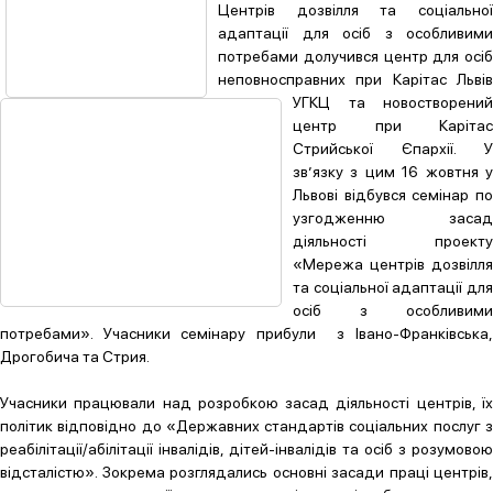
Центрів дозвілля та соціальної
адаптації для осіб з особливими
потребами долучився центр для осіб
неповносправних при Карітас Львів
УГКЦ та новостворений
центр при Карітас
Стрийської Єпархії. У
зв’язку з цим 16 жовтня у
Львові відбувся семінар по
узгодженню засад
діяльності проекту
«Мережа центрів дозвілля
та соціальної адаптації для
осіб з особливими
потребами». Учасники семінару прибули з Івано-Франківська,
Дрогобича та Стрия.
Учасники працювали над розробкою засад діяльності центрів, їх
політик відповідно до «Державних стандартів соціальних послуг з
реабілітації/абілітації інвалідів, дітей-інвалідів та осіб з розумовою
відсталістю». Зокрема розглядались основні засади праці центрів,