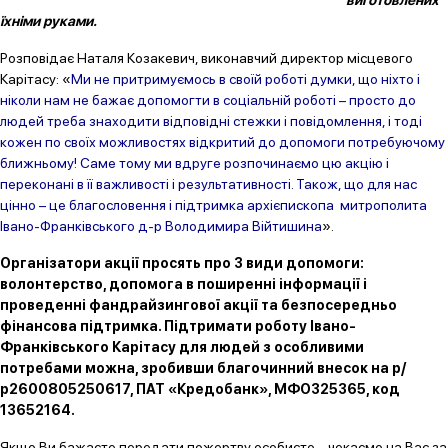
їхніми руками.
Розповідає Наталя Козакевич, виконавчий директор місцевого
Карітасу: «
Ми не притримуємось в своїй роботі думки, що ніхто і
ніколи нам не бажає допомогти в соціальній роботі – просто до
людей треба знаходити відповідні стежки і повідомлення, і тоді
кожен по своїх можливостях відкритий до допомоги потребуючому
ближньому! Саме тому ми вдруге розпочинаємо цю акцію і
переконані в її важливості і результативності. Та
кож, що для нас
цінно – це благословення і підтримка архієпископа митрополита
Івано-Франківського д-р Володимира Війтишина
».
Організатори акції просять про 3 види допомоги:
волонтерство, допомога в поширенні інформації і
проведенні фандрайзингової акції та безпосередньо
фінансова підтримка.
Підтримати роботу Івано-
Франківського Карітасу для людей з особливими
потребами можна, зробивши благочинний внесок на р/
р2600805250617, ПАТ «Кредобанк», МФО325365, код
13652164.
Якщо Ви бажаєте передати пожертву особисто – чекаємо на Вас за