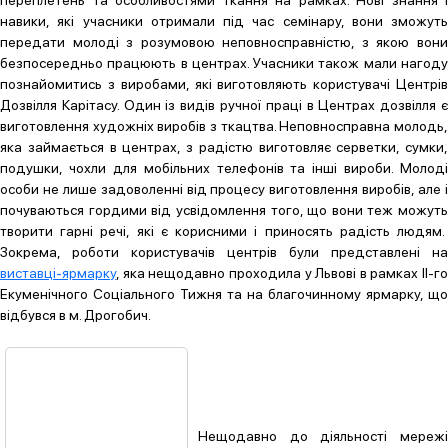
навики, які учасники отримали під час семінару, вони зможуть
передати молоді з розумовою неповносправністю, з якою вони
безпосередньо працюють в центрах. Учасники також мали нагоду
познайомитись з виробами, які виготовляють користувачі Центрів
Дозвілля Карітасу. Один із видів ручної праці в Центрах дозвілля є
виготовлення художніх виробів з ткацтва. Неповносправна молодь,
яка займається в центрах, з радістю виготовляє серветки, сумки,
подушки, чохли для мобільних телефонів та інші вироби. Молоді
особи не лише задоволенні від процесу виготовлення виробів, але і
почуваються гордими від усвідомлення того, що вони теж можуть
творити гарні речі, які є корисними і приносять радість людям.
Зокрема, роботи користувачів центрів були представлені на
виставці-ярмарку
, яка нещодавно проходила у Львові в рамках ІІ-го
Екуменічного Соціального Тижня та на благочинному ярмарку, що
відбувся в м. Дрогобич.
Нещодавно до діяльності мережі