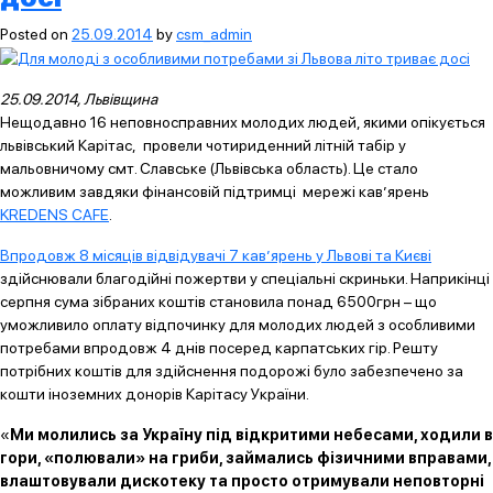
допомог
Posted on
25.09.2014
by
csm_admin
25.09.2014, Львівщина
Нещодавно 16 неповносправних молодих людей, якими опікується
львівський Карітас, провели чотириденний літній табір у
мальовничому смт. Славське (Львівська область). Це стало
можливим завдяки фінансовій підтримці мережі кав’ярень
KREDENS CAFE
.
Впродовж 8 місяців відвідувачі 7 кав’ярень у Львові та Києві
здійснювали благодійні пожертви у спеціальні скриньки. Наприкінці
серпня сума зібраних коштів становила понад 6500грн – що
уможливило оплату відпочинку для молодих людей з особливими
потребами впродовж 4 днів посеред карпатських гір. Решту
потрібних коштів для здійснення подорожі було забезпечено за
кошти іноземних донорів Карітасу України.
«
Ми молились за Україну під відкритими небесами, ходили в
гори, «полювали» на гриби, займались фізичними вправами,
влаштовували дискотеку та просто отримували неповторні