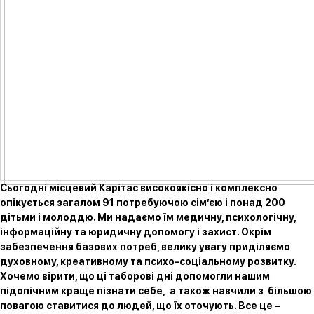
Сьогодні місцевий Карітас високоякісно і комплексно
опікується загалом 91 потребуючою сім’єю і понад 200
дітьми і молоддю. Ми надаємо їм медичну, психологічну,
інформаційну та юридичну допомогу і захист. Окрім
забезпечення базових потреб, велику увагу приділяємо
духовному, креативному та психо-соціальному розвитку.
Хочемо вірити, що ці таборові дні допомогли нашим
підопічним краще пізнати себе, а також навчили з більшою
повагою ставитися до людей, що їх оточують. Все це –