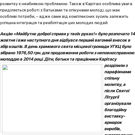
розвитку є неабиякою проблемою. Також в Карітасі особлива увага
приділяється роботі з батьками та опікунами молоді, що має
особливі потреби, – адже саме від комплексних зусиль залежить
успішна інтеграція та реабілітація цих молодих людей.
Акцію «Майбутнє доброї справи у твоїх руках!» було розпочато 14
жовтня і вже наступного дня відбувся перший вагомий внесок в
збір коштів. В день храмового свята місцевої громади УГКЦ було
зібрано 1976,50 грн. для продовження роботи з неповносправною
молоддю в 2014 році. Діти, батьки та працівники Карітасу
розділил
и з
парафіянами
спільну
молитву,
а
після Святої
Літургії
організували
благодійну
виставку-
ярмарок
виробів,
виготовлених