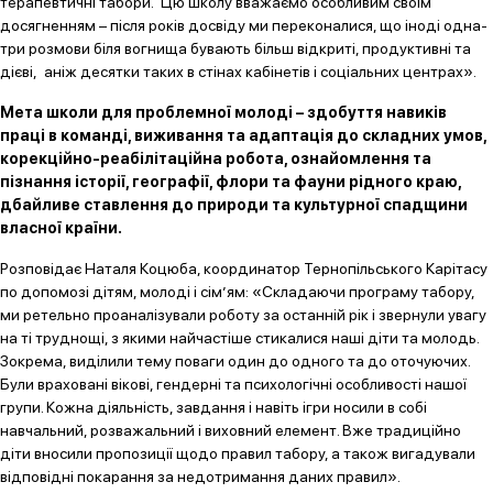
терапевтичні табори. Цю школу вважаємо особливим своїм
досягненням – після років досвіду ми переконалися, що іноді одна-
три розмови біля вогнища бувають більш відкриті, продуктивні та
дієві, аніж десятки таких в стінах кабінетів і соціальних центрах».
Мета школи для проблемної молоді – здобуття навиків
праці в команді, виживання та адаптація до складних умов,
корекційно-реабілітаційна робота, ознайомлення та
пізнання історії, географії, флори та фауни рідного краю,
дбайливе ставлення до природи та культурної спадщини
власної країни.
Розповідає Наталя Коцюба, координатор Тернопільського Карітасу
по допомозі дітям, молоді і сім’ям: «Складаючи програму табору,
ми ретельно проаналізували роботу за останній рік і звернули увагу
на ті труднощі, з якими найчастіше стикалися наші діти та молодь.
Зокрема, виділили тему поваги один до одного та до оточуючих.
Були враховані вікові, гендерні та психологічні особливості нашої
групи. Кожна діяльність, завдання і навіть ігри носили в собі
навчальний, розважальний і виховний елемент. Вже традиційно
діти вносили пропозиції щодо правил табору, а також вигадували
відповідні покарання за недотримання даних правил».