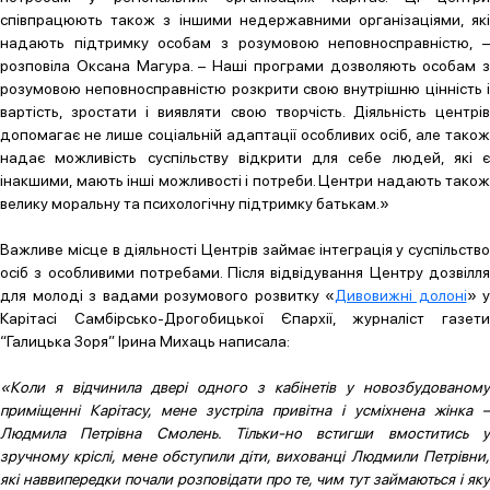
співпрацюють також з іншими недержавними організаціями, які
надають підтримку особам з розумовою неповносправністю, –
розповіла Оксана Магура. – Наші програми дозволяють особам з
розумовою неповносправністю розкрити свою внутрішню цінність і
вартість, зростати і виявляти свою творчість. Діяльність центрів
допомагає не лише соціальній адаптації особливих осіб, але також
надає можливість суспільству відкрити для себе людей, які є
інакшими, мають інші можливості і потреби. Центри надають також
велику моральну та психологічну підтримку батькам.»
Важливе місце в діяльності Центрів займає інтеграція у суспільство
осіб з особливими потребами. Після відвідування Центру дозвілля
для молоді з вадами розумового розвитку «
Дивовижні долоні
» у
Карітасі Самбірсько-Дрогобицької Єпархії, журналіст газети
“Галицька Зоря” Ірина Михаць написала:
«Коли я відчинила двері одного з кабінетів у новозбудованому
приміщенні Карітасу, мене зустріла привітна і усміхнена жінка –
Людмила Петрівна Смолень. Тільки-но встигши вмоститись у
зручному кріслі, мене обступили діти, вихованці Людмили Петрівни,
які наввипередки почали розповідати про те, чим тут займаються і яку