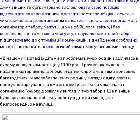
темпераменти і стилі поведінки. Але вміти толерантно ставитися до
думки інших та обгрунтовано висловлювати свою позицію,
відповідати за власні вчинки, досягати поставленої цілі – ось те, з
чим найчастіше доводилося їм стикатися і що ставили собі за мету
організатори табору. Кажуть, що не обійшлося, звісно, і без
конфліктів, що теж в свою чергу згуртовувало наметовий табір,
підштовхувало до оптимізації комунікацій, віднайдення особливих
методів покращити психологічний клімат між учасниками заходу.
«В нашому Карітасі із дітьми з проблематичних родин виділилась в
окрему ланку діяльності ще у 1999 році. І розпочалась вона з
надання матеріальної допомоги дітям-сиротам, дітям з кризових
багатодітних і малозабезпечених родин у вигляді одягу, взуття,
продуктів харчування, а вже згодом ця діяльність включала і
організацію їхнього дозвілля у вигляді літніх таборів. Ще пізніше
було організовано мобільну роботу з дітьми і молоддю
безпосередньо на вулиці.