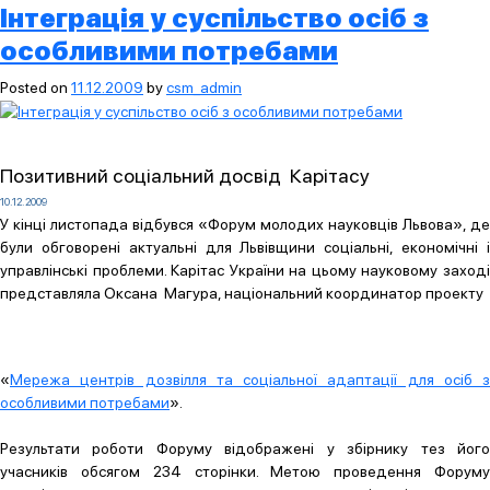
Інтеграція у суспільство осіб з
особливими потребами
Posted on
11.12.2009
by
csm_admin
Позитивний соціальний досвід Карітасу
10.12.2009
У кінці листопада відбувся «Форум молодих науковців Львова», де
були обговорені актуальні для Львівщини соціальні, економічні і
управлінські проблеми. Карітас України на цьому науковому заході
представляла Оксана Магура, національний координатор проекту
«
Мережа центрів дозвілля та соціальної адаптації для осіб з
особливими потребами
».
Результати роботи Форуму відображені у збірнику тез його
учасників обсягом 234 сторінки. Метою проведення Форуму