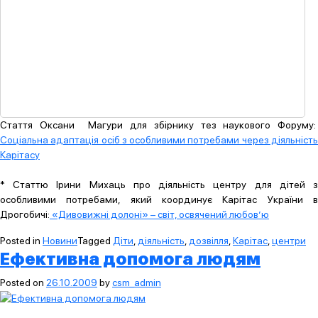
Стаття Оксани Магури для збірнику тез наукового Форуму:
Соціальна адаптація осіб з особливими потребами через діяльність
Карітасу
* Статтю Ірини Михаць про діяльність центру для дітей з
особливими потребами, який координує Карітас України в
Дрогобичі:
«Дивовижні долоні» – світ, освячений любов’ю
Posted in
Новини
Tagged
Діти
,
діяльність
,
дозвілля
,
Карітас
,
центри
Ефективна допомога людям
Posted on
26.10.2009
by
csm_admin