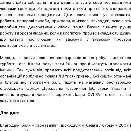
дітям знайти собі заняття до душі, відчувати себе повноцінними
членами громади. З недієздатними дітьми працюють спеціально
навчені соціальні працівники. Діти навчаються тут малювати,
роблять паперові вироби, прикраси, книжкові закладки, освоюють
виробництво декоративних свічок, тощо. Важко оцінити ручну
роботу здорової людини, коли в клопіткий процес вкладають душу,
що казати про людей, які замкнуті у вузькому просторі
ізольованому від суспільства…
Молодь з розумовою неповносправністю потребує виняткової
турботи, але інколи результати їхньої праці можуть допомогти
іншим… Так сума від продажу всіх представлених лотів від всіх
організацій приблизно склала 40 тисяч гривень. Всі кошти, отримані
з благодійної програми балу, підуть на нагальну реставрацію
стародруків фонду Державної історичної бібліотеки України –
видань друкарні Києво-Печерської Лаври XVI-XVII сторіч та на
закупівлю книжок.
Довідка:
Благодійні бали «Карнавалія» проходили у Києві в лютому у 2007 і