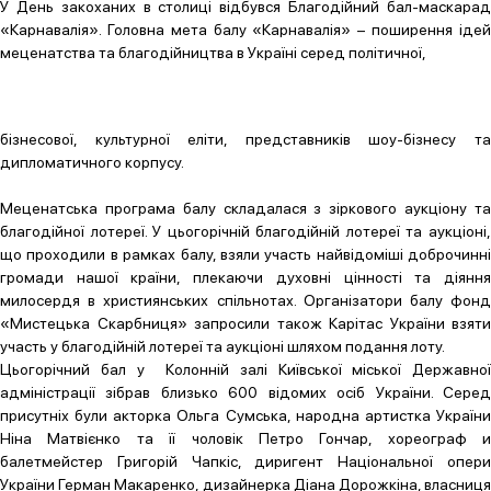
У День закоханих в столиці відбувся Благодійний бал-маскарад
«Карнавалія». Головна мета балу «Карнавалія» – поширення ідей
меценатства та благодійництва в Україні серед політичної,
бізнесової, культурної еліти, представників шоу-бізнесу та
дипломатичного корпусу.
Меценатська програма балу складалася з зіркового аукціону та
благодійної лотереї. У цьогорічній благодійній лотереї та аукціоні,
що проходили в рамках балу, взяли участь найвідоміші доброчинні
громади нашої країни, плекаючи духовні цінності та діяння
милосердя в християнських спільнотах. Організатори балу фонд
«Мистецька Скарбниця» запросили також Карітас України взяти
участь у благодійній лотереї та аукціоні шляхом подання лоту.
Цьогорічний бал у Колонній залі Київської міської Державної
адміністрації зібрав близько 600 відомих осіб України. Серед
присутніх були акторка Ольга Сумська, народна артистка України
Ніна Матвієнко та її чоловік Петро Гончар, хореограф и
балетмейстер Григорій Чапкіс, диригент Національної опери
України Герман Макаренко, дизайнерка Діана Дорожкіна, власниця