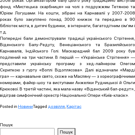
2008 роках. Організатором балу цього року традиційно виступав
фонд «Мистецька скарбниця» на чолі з подружжям Тетяною та
Юрієм Логушами. На кошти, зібрані на Карнавалії у 2007-2008
роках було закуплено понад 3000 книжок та передано в 90
бібліотек міста, в дитячі будинки, в інтернати, багатодітним сім’ям і
т.д.
Попередні бали демонстрували традиції українського Стрітення,
Віденського Балу-Редуту, Венеціанського та Бразилійського
Карнавалів, Індійського Голі. Маскарадний бал 2009 року був
поділений на три частини. В першій — «Українське Стрітення» —
представили українську програму з хед-лайнером Олегом
Скрипкою з гурту «Воплі Відоплясова». Далі відзначали «Марді
гра» — карнавальне свято, схоже на Масляну — з хореографічними
номерами, файєр-шоу та виступами Анжеліки Рудницької й Ольги
Крюкової. В третій частині, яка мала назву «Віденський бал-редут»,
відіграв симфонічний оркестр Національної Опери «Київ-класік».
Posted in
Новини
Tagged
дозвілля
,
Карітас
Пошук
Пошук