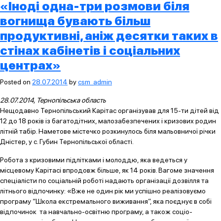
«Іноді одна-три розмови біля
вогнища бувають більш
продуктивні, аніж десятки таких в
стінах кабінетів і соціальних
центрах»
Posted on
28.07.2014
by
csm_admin
28.
07.2014, Тернопільська область
Нещодавно Тернопільський Карітас організував для 15-ти дітей від
12 до 18 років із багатодітних, малозабезпечених і кризових родин
літній табір. Наметове містечко розкинулось біля мальовничої річки
Дністер, у с. Губин Тернопільської області.
Робота з кризовими підлітками і молоддю, яка ведеться у
місцевому Карітасі впродовж більше, як 14 років. Вагоме значення
спеціалісти по соціальній роботі надають організації дозвілля та
літнього відпочинку: «Вже не один рік ми успішно реалізовуємо
програму “Школа екстремального виживання”, яка поєднує в собі
відпочинок та навчально-освітню програму, а також соціо-