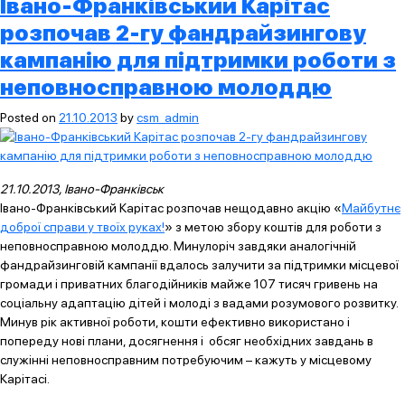
Івано-Франківський Карітас
розпочав 2-гу фандрайзингову
кампанію для підтримки роботи з
неповносправною молоддю
Posted on
21.10.2013
by
csm_admin
21.10.2013, Івано-Франківськ
Івано-Франківський Карітас розпочав нещодавно акцію «
Майбутнє
доброї справи у твоїх руках!
» з метою збору коштів для роботи з
неповносправною молоддю. Минулоріч завдяки аналогічній
фандрайзинговій кампанії вдалось залучити за підтримки місцевої
громади і приватних благодійників майже 107 тисяч гривень на
соціальну адаптацію дітей і молоді з вадами розумового розвитку.
Минув рік активної роботи, кошти ефективно використано і
попереду нові плани, досягнення і обсяг необхідних завдань в
служінні неповносправним потребуючим – кажуть у місцевому
Карітасі.