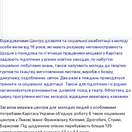
Відвідувачами Центру дозвілля та соціальної реабілітації є молоді
особи віком від 16 років, які мають розумову неповносправність.
Щодня з понеділка по п’ятницю працівники місцевого Карітасу
задіюють підопічних у різних освітніх заходах, по набуттю
соціально-побутових знань, також залучають молодь до творчих
гуртків по ткацтву, виготовленню листівок, виробів з бісеру,
декупажу, оздобленню свічок. Два рази в тиждень проводяться
тренінги із соціальної адаптації. Також для підопічних і їх рідних
організовується різноманітне дозвілля: похід в театр, бібліотеку, до
цирку, прогулянки містом, екскурсії, відвідини аквапарку, ковзанки.
Загалом мережа центрів для молодих людей з особливими
потребами Карітасу України об’єднує роботу 6 таких соціальних
центрів у Львові, Івано-Франківську, Коломиї, Дрогобичі, Стрию,
Бориславі. Під щоденною опікою перебувають більше 135
неповносправних осіб віком від 17 до 54 років.