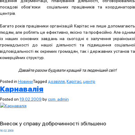
ведення документації, планування діяльності, обговорювались
посадові обов’язки соціальних працівників та координаторів
центрів.
Багато років працівники організацій Карітас не лише допомагають
людям, але роблять це ефективно, якісно та професійно. Але одним
із наших основних завдань на сьогодні є залучення української
громадськості до нашої діяльності та підвищення соціальної
відповідальності як окремих громадян, так і державних установ та
комерційних структур.
Давайте разом будувати кращий та людяніший світ!
Posted in
Новини
Tagged
дозвілля
,
Карітас
,
центр
Карнавалія
Posted on
19.02.2009
by
csm_admin
Внесок у справу доброчинності збільшено
16.02.2009