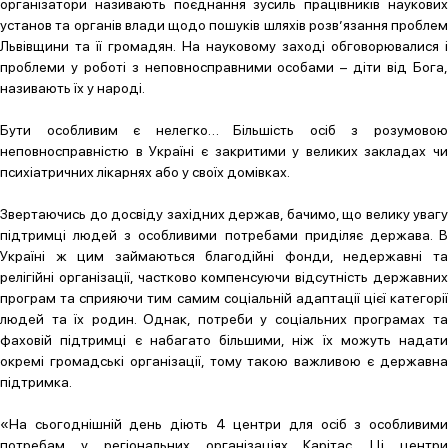
організатори називають поєднання зусиль працівників наукових
установ та органів влади щодо пошуків шляхів розв’язання проблем
Львівщини та її громадян. На науковому заході обговорювалися і
проблеми у роботі з неповносправними особами – діти від Бога,
називають їх у народі.
Бути особливим є нелегко… Більшість осіб з розумовою
неповносправністю в Україні є закритими у великих закладах чи
психіатричних лікарнях або у своїх домівках.
Звертаючись до досвіду західних держав, бачимо, що велику увагу
підтримці людей з особливими потребами приділяє держава. В
Україні ж цим займаються благодійні фонди, недержавні та
релігійні організації, частково компенсуючи відсутність державних
програм та сприяючи тим самим соціальній адаптації цієї категорії
людей та їх родин. Однак, потреби у соціальних програмах та
фаховій підтримці є набагато більшими, ніж їх можуть надати
окремі громадські організації, тому такою важливою є державна
підтримка.
«На сьогоднішній день діють 4 центри для осіб з особливими
потребам у регіональних організаціях Карітас. Ці центри