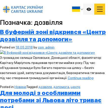
Позначка:
дозвілля
В буферній зоні відкрився «Центр
дозвілля та допомоги»
Posted on
18.05.2018
by
csm_admin
З громадою селища Орловське, Донецької області, фасилітатор
Карітасу Маріуполь працював протягом майже року. Під час
об’єднання громади було багато перепон на шляху – безліч
хаотичних ідей, заплутана документація, бюрократична тяганина
“В
під час створення громадської організації.
Continue reading
буферній
Posted in
Новини
Tagged
дозвілля
,
допомога
,
центр
зоні
Для молоді з особливими
відкривс
«Центр
потребами зі Львова літо триває
дозвілля
досі
та