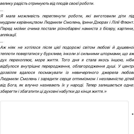
велику радість отримують від плодів своєї роботи.
…
Я мала можливість переглянути роботи, які виготовили діти під
мудрим керівництвом Людмили Смолень, Ірини Дзюрах і Лілії Флюнт.
Перед моїми очима постали різнобарвні намиста з бісеру, картини,
аплікації.
…
Аж ніяк не хотілося після цієї подорожі світом любові й душевної
теплоти повертатися у бурхливе, інколи зі сильними штормами, що аж
дух перехоплює, море життя. Того дня я стала якось іншою, ніби
відбулося внутрішнє переродження, облагородження душі. У центрі
дозвілля вдалося посмакувати із невичерпного джерела любові
Людмили Смолень і зарядити серце оптимізмом і незламністю дітей
від Бога, як влучно називають їх у народі. Тепер залишається одне:
зберегти і збагатити ці духовні набутки до кінця життя.»
*