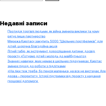
Недавні записи
Протидія торгівлі людьми: як війна змінила виклики та чому
рятує лише партнерство
Мережа Карітасу закупить 5000 “Шкільних портфеликів” для
дітей: щорічна благодійна акція
Літній табір, як інструмент дорослішання дитини: досвід
проєкту «Готуємо дітей і молодь до майбутнього»
Знання і навички, яких немає в шкільних підручниках: Карітас
змінює підхід до роботи з підлітками
«На ліки теж треба, бо пенсія маленька, на все не вистачає. Але
дрова – пріоритет». Історії підтримки від проєкту з надання
грошової допомоги