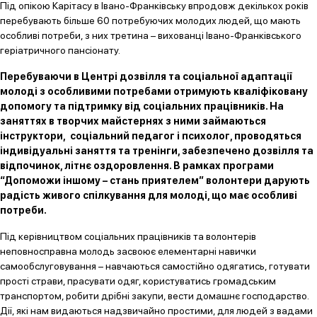
Під опікою Карітасу в Івано-Франківську впродовж декількох років
перебувають більше 60 потребуючих молодих людей, що мають
особливі потреби, з них третина – вихованці Івано-Франківського
геріатричного пансіонату.
Перебуваючи в Центрі дозвілля та соціальної адаптації
молоді з особливими потребами отримують кваліфіковану
допомогу та підтримку від соціальних працівників. На
заняттях в творчих майстернях з ними займаються
інструктори, соціальний педагог і психолог, проводяться
індивідуальні заняття та тренінги, забезпечено дозвілля та
відпочинок, літнє оздоровлення. В рамках програми
“Допоможи іншому – стань приятелем” волонтери дарують
радість живого спілкування для молоді, що має особливі
потреби.
Під керівництвом соціальних працівників та волонтерів
неповносправна молодь засвоює елементарні навички
самообслуговування – навчаються самостійно одягатись, готувати
прості страви, прасувати одяг, користуватись громадським
транспортом, робити дрібні закупи, вести домашнє господарство.
Дії, які нам видаються надзвичайно простими, для людей з вадами