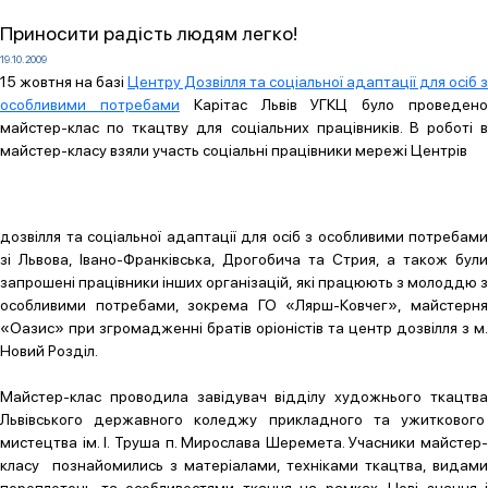
Приносити радість людям легко!
19.10.2009
15 жовтня на базі
Центру Дозвілля та соціальної адаптації для осіб з
особливими потребами
Карітас Львів УГКЦ було проведен
майстер-клас по ткацтву для соціальних працівників. В роботі в
майстер-класу взяли участь соціальні працівники мережі Центрів
дозвілля та соціальної адаптації для осіб з особливими потребами
зі Львова, Івано-Франківська, Дрогобича та Стрия, а також були
запрошені працівники інших організацій, які працюють з молоддю з
особливими потребами, зокрема ГО «Лярш-Ковчег», майстерня
«Оазис» при згромадженні братів оріоністів та центр дозвілля з м.
Новий Розділ.
Майстер-клас проводила завідувач відділу художнього ткацтва
Львівського державного коледжу прикладного та ужиткового
мистецтва ім. І. Труша п. Мирослава Шеремета. Учасники майстер-
класу познайомились з матеріалами, техніками ткацтва, видами
переплетень та особливостями ткання на рамках. Нові знання і