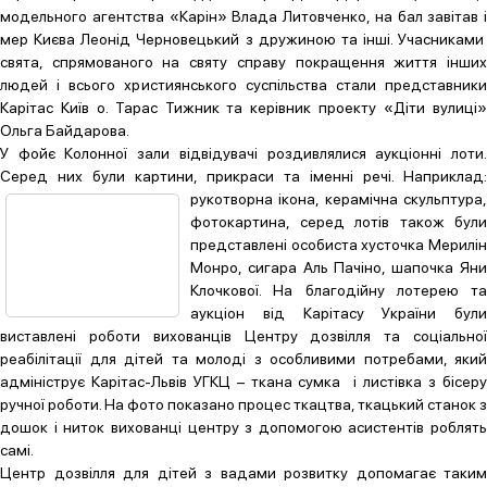
модельного агентства «Карін» Влада Литовченко, на бал завітав і
мер Києва Леонід Черновецький з дружиною та інші. Учасниками
свята, спрямованого на святу справу покращення життя інших
людей і всього християнського суспільства стали представники
Карітас Київ о. Тарас Тижник та керівник проекту «Діти вулиці»
Ольга Байдарова.
У фойє Колонної зали відвідувачі роздивлялися аукціонні лоти.
Серед них були картини, прикраси та іменні речі.
Наприклад:
рукотворна ікона, керамічна скульптура,
фотокартина, серед лотів також були
представлені особиста хусточка Мерилін
Монро, сигара Аль Пачіно, шапочка Яни
Клочкової. На благодійну лотерею та
аукціон від Карітасу України були
виставлені роботи вихованців Центру дозвілля та соціальної
реабілітації для дітей та молоді з особливими потребами, який
адмініструє Карітас-Львів УГКЦ – ткана сумка і листівка з бісеру
ручної роботи. На фото показано процес ткацтва, ткацький станок з
дошок і ниток вихованці центру з допомогою асистентів роблять
самі.
Центр дозвілля для дітей з вадами розвитку допомагає таким