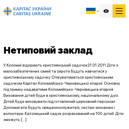
Нетиповий заклад
У Коломиї відкриють християнський садочок21.01.2011 Діти з
малозабезпечених сімей та сироти будуть навчатися у
християнському садочку. Опікуватиметься християнським
садочком Карітас Коломийсько-Чернівецької єпархії. Основну
підтримку надаватиме Коломийсько-Чернівецька єпархія.
Виховання дітей буде в християнському, національному дусі.
Дітей буде виховувати підготовлений церковний персонал.
Допомагати будуть священнослужителі, сестри-монахині і
волонтери. Католицький садок розрахований на 100 дітей. Діти
зможуть […]