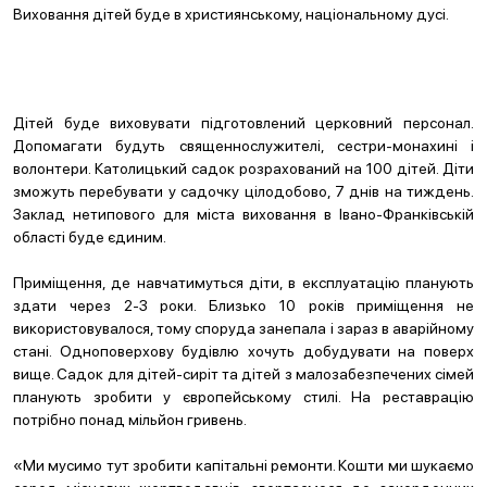
Виховання дітей буде в християнському, національному дусі.
Дітей буде виховувати підготовлений церковний персонал.
Допомагати будуть священнослужителі, сестри-монахині і
волонтери. Католицький садок розрахований на 100 дітей. Діти
зможуть перебувати у садочку цілодобово, 7 днів на тиждень.
Заклад нетипового для міста виховання в Івано-Франківській
області буде єдиним.
Приміщення, де навчатимуться діти, в експлуатацію планують
здати через 2-3 роки. Близько 10 років приміщення не
використовувалося, тому споруда занепала і зараз в аварійному
стані. Одноповерхову будівлю хочуть добудувати на поверх
вище. Садок для дітей-сиріт та дітей з малозабезпечених сімей
планують зробити у європейському стилі. На реставрацію
потрібно понад мільйон гривень.
«Ми мусимо тут зробити капітальні ремонти. Кошти ми шукаємо