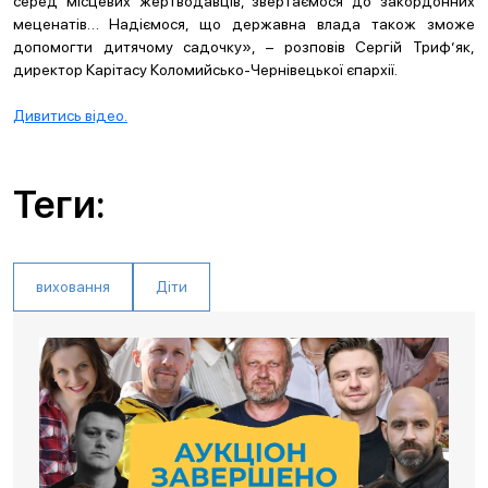
серед місцевих жертводавців, звертаємося до закордонних
меценатів… Надіємося, що державна влада також зможе
допомогти дитячому садочку», – розповів Сергій Триф’як,
директор Карітасу Коломийсько-Чернівецької єпархії.
Дивитись відео.
Теги:
виховання
Діти