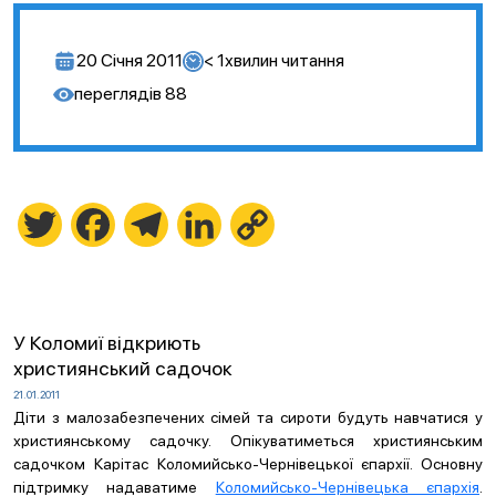
20 Січня 2011
< 1
хвилин читання
переглядів
88
Twitter
Facebook
Telegram
LinkedIn
Copy
Link
У Коломиї відкриють
християнський садочок
21.01.2011
Діти з малозабезпечених сімей та сироти будуть навчатися у
християнському садочку. Опікуватиметься християнським
садочком Карітас Коломийсько-Чернівецької єпархії. Основну
підтримку надаватиме
Коломийсько-Чернівецька єпархія
.