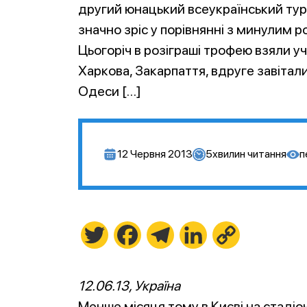
другий юнацький всеукраїнський турн
значно зріс у порівнянні з минулим р
Цьогоріч в розіграші трофею взяли у
Харкова, Закарпаття, вдруге завітали
Одеси […]
12 Червня 2013
5
хвилин читання
п
Twitter
Facebook
Telegram
LinkedIn
Copy
Link
12.06.13, Україна
Менше місяця тому в Києві на стадіо