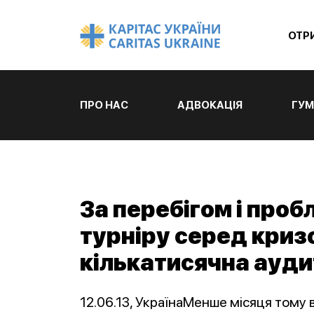
ОТР
ПРО НАС
АДВОКАЦІЯ
ГУМ
За перебігом і про
турніру серед криз
кількатисячна ауди
12.06.13, УкраїнаМенше місяця тому в 