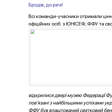
Бродів, до речі!
Всі команди-учасники отримали цінн
офіційних осіб з ЮНІСЕФ, ФФУ та св
відкрилися двері музею Федерації Фут
пов’язані з найбільшими успіхами укр
ФФУ був влаштований святковий бен