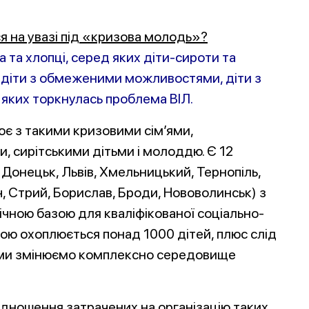
я на увазі під «кризова молодь»?
а та хлопці, серед яких діти-сироти та
, діти з обмеженими можливостями, діти з
и, яких торкнулась проблема ВІЛ.
цює з такими кризовими сім’ями,
 сирітськими дітьми і молоддю. Є 12
, Донецьк, Львів, Хмельницький, Тернопіль,
, Стрий, Борислав, Броди, Нововолинськ) з
чною базою для кваліфікованої соціально-
ою охоплюється понад 1000 дітей, плюс слід
 – ми змінюємо комплексно середовище
відношення затрачених на організацію таких