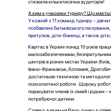
стежила кількатисячна аудиторія!
А ким є учасники турніру? Що маєтьс
У кожній з 11 команд турніру – дівчат
позбавлені батьківського піклування
притулків, діти-біженці, а також діт
Карітас в Україні понад 10 років пра
малозабезпеченими, безпритульними,
центрів в різних містах України (Київ
Івано-Франківськ, Коломия, Дрогобич
достатньою технічною та методологі
психологічної роботи. Щороку робот
порахувати членів їх сімей і рідних
потребуючої дитини.
Славко, а яким на Вашу думку є спів