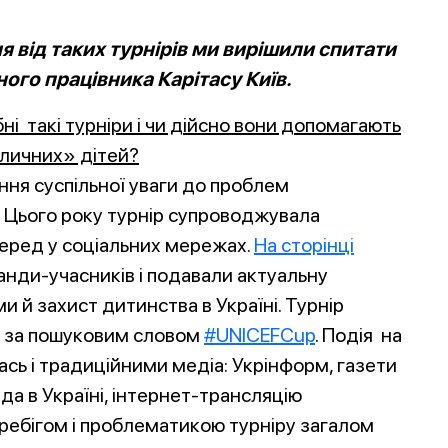
ня від таких турнірів ми вирішили спитати
ного працівника Карітасу Київ.
ні такі турніри і чи дійсно вони допомагають
уличних» дітей?
ня суспільної уваги до проблем
і. Цього року турнір супроводжувала
еред у соціальних мережах.
На сторінці
нди-учасників і подавали актуальну
и й захист дитинства в Україні. Турнір
er за пошуковим словом
#UNICEFCup
. Подія на
ась і традиційними медіа: Укрінформ, газети
а в Україні, інтернет-трансляцію
еребігом і проблематикою турніру загалом