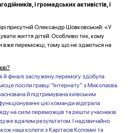
годійників, і громадських активістів, і
рнірі присутній Олександр Шовковський: «У
увати життя дітей. Особливо тих, кому
ни вже переможці, тому що не здаються на
єві?
лі й фіналі заслужену перемогу здобула
ісце посіли гравці “Інтернату” з Миколаєва.
заснована й підтримувана київським
функціонуванні цієї команди відіграла
гляду на сили
переможців та решти учасників
 дуже вдалим результатом. І надзвичайно
акож наші колеги з Карітасів Коломиї та