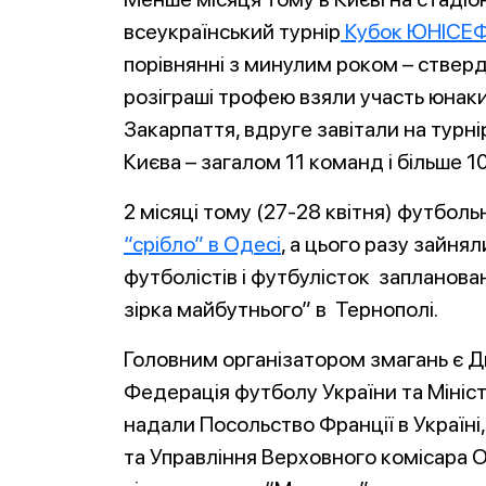
всеукраїнський турнір
Кубок ЮНІСЕ
порівнянні з минулим роком – ствердж
розіграші трофею взяли участь юнаки
Закарпаття, вдруге завітали на турн
Києва – загалом 11 команд і більше 10
2 місяці тому (27-28 квітня) футбол
“срібло” в Одесі
, а цього разу зайня
футболістів і футбулісток запланован
зірка майбутнього” в Тернополі.
Головним організатором змагань є 
Федерація футболу України та Мініс
надали Посольство Франції в Україні,
та Управління Верховного комісара 