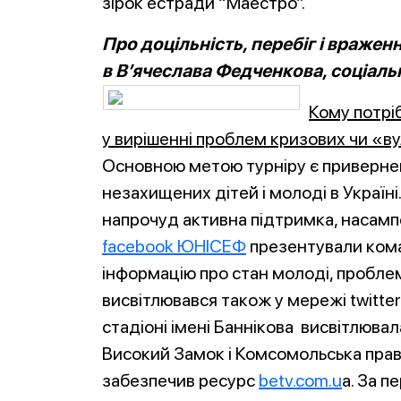
зірок естради “Маестро”.
Про доцільність, перебіг і вражен
в В’ячеслава Федченкова, со
ціал
ь
Кому потріб
у вирішенні проблем кризових чи «в
Основною метою турніру є привернен
незахищених дітей і молоді в Україн
напрочуд активна підтримка, насамп
facebook ЮНІСЕФ
презентували кома
інформацію про стан молоді, проблем
висвітлювався також у мережі twitt
стадіоні імені Баннікова висвітлювал
Високий Замок і Комсомольська правд
забезпечив ресурс
betv.com.u
a. За п