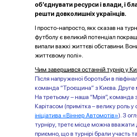
об’єднувати ресурси і влади, і бла
решти довколишніх українців.
І просто-напросто, якк сказав на ту
футболу є великий потенціал покращ
випали важкі життєві обставини. Во
життєвому полі».
Чим завершився останній турнір у Ки
Після напруженої боротьби в півфіна
команда “Троєщина” з Києва. Друге м
На третьому – наша “Мрія”, команда 
Карітасом (примітка – велику роль у 
ініціатива «Віннер Автомотів»
). З о
турніру, третє місце можна вважати
приємно, що в турнірі брали участь т