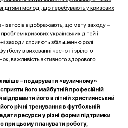
зі дітям і молоді, що перебувають у кризових
анізаторів відображають, що мету заходу –
проблем кризових українських дітей і
ібні заходи сприяють збільшенню ролі
футболу в вихованні чеснот і зрілого
юнок, важливість активного здорового
ливіше – подарувати «вуличному»
осприяти його майбутній професійній
й відправити його в літній християнський
 його річні тренування в футбольній
ладати ресурси у різні форми підтримки
мно при цьому планувати роботу,