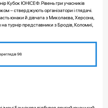
ір Кубок ЮНІСЕФ. Рівень гри учасників
оком – стверджують організатори і глядачі.
часть юнаки й дівчата з Миколаєва, Херсона,
 на турнір представники з Бродів, Коломиї,
ереглядів
98
ні імені Баннікова відбувся другий юнацький