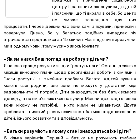
крадіжка у приміщенні соціального
центру. Працівники звернулися до дітей
і пояснили, що ті вкрали в себе, бо центр
не зможе повноцінно для них
працювати. І через деякий час вони самі з’ясували, принесли і
повернули. Дивно, бо у багатьох подібних випадках річ
втрачається і продається за 15 хвилин. Наші підопічні зрозуміли:
ми в одному човні, тому мусимо якось існувати.
– Як змінився Ваш погляд на роботу з дітьми?
Я почала краще розуміти звідки “ростуть ноги”. Останні декілька
місяців виношую плани щодо реорганізації роботи з сім’ями: і
“ноги ростуть” з сімейних проблем. Багато «дітей вулиці»
мають свої родини, але вони не можуть у достатній мірі
задовольнити ті потреби. Діти знаходяться без батьківського
догляду, а потім з’являються на вулиці. Маючи дах над головою
вони нікому не потрібні, і ніхто ними не цікавиться. Друга
проблема – низький рівень освіченості батьків щодо виховання
дітей, їхнього розвитку та відповідальність.
– Батьки розуміють в якому стані знаходяться їхні діти?
Є кілька варіантів. Перший – батьки не розуміють глибини