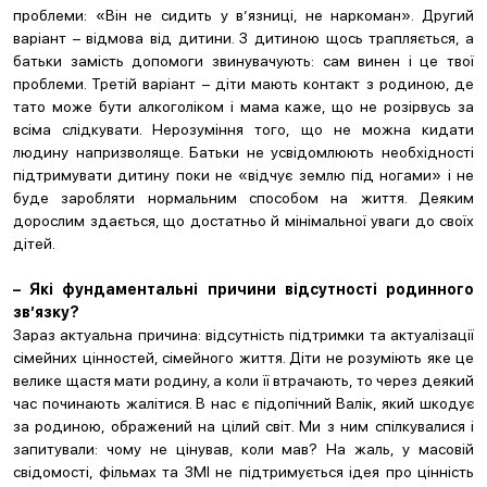
проблеми: «Він не сидить у в’язниці, не наркоман». Другий
варіант – відмова від дитини. З дитиною щось трапляється, а
батьки замість допомоги звинувачують: сам винен і це твої
проблеми. Третій варіант – діти мають контакт з родиною, де
тато може бути алкоголіком і мама каже, що не розірвусь за
всіма слідкувати. Нерозуміння того, що не можна кидати
людину напризволяще. Батьки не усвідомлюють необхідності
підтримувати дитину поки не «відчує землю під ногами» і не
буде заробляти нормальним способом на життя. Деяким
дорослим здається, що достатньо й мінімальної уваги до своїх
дітей.
– Які фундаментальні причини відсутності родинного
зв’язку?
Зараз актуальна причина: відсутність підтримки та актуалізації
сімейних цінностей, сімейного життя. Діти не розуміють яке це
велике щастя мати родину, а коли її втрачають, то через деякий
час починають жалітися. В нас є підопічний Валік, який шкодує
за родиною, ображений на цілий світ. Ми з ним спілкувалися і
запитували: чому не цінував, коли мав? На жаль, у масовій
свідомості, фільмах та ЗМІ не підтримується ідея про цінність