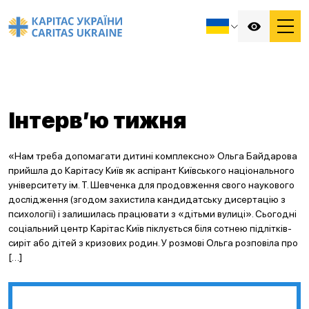
Інтерв’ю тижня
«Нам треба допомагати дитині комплексно» Ольга Байдарова
прийшла до Карітасу Київ як аспірант Київського національного
університету ім. Т. Шевченка для продовження свого наукового
дослідження (згодом захистила кандидатську дисертацію з
психології) і залишилась працювати з «дітьми вулиці». Сьогодні
соціальний центр Карітас Київ піклується біля сотнею підлітків-
сиріт або дітей з кризових родин. У розмові Ольга розповіла про
[…]