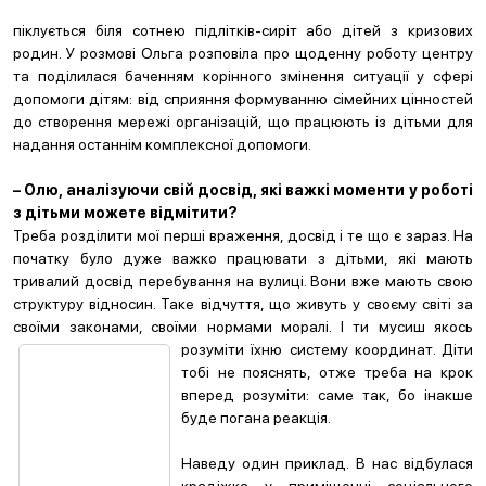
піклується біля сотнею підлітків-сиріт або дітей з кризових
родин. У розмові Ольга розповіла про щоденну роботу центру
та поділилася баченням корінного змінення ситуації у сфері
допомоги дітям: від сприяння формуванню сімейних цінностей
до створення мережі організацій, що працюють із дітьми для
надання останнім комплексної допомоги.
– Олю, аналізуючи свій досвід, які важкі моменти у роботі
з дітьми можете відмітити?
Треба розділити мої перші враження, досвід і те що є зараз. На
початку було дуже важко працювати з дітьми, які мають
тривалий досвід перебування на вулиці. Вони вже мають свою
структуру відносин. Таке відчуття, що живуть у своєму світі за
своїми законами, своїми нормами моралі.
І ти мусиш якось
розуміти їхню систему координат. Діти
тобі не пояснять, отже треба на крок
вперед розуміти: саме так, бо інакше
буде погана реакція.
Наведу один приклад. В нас відбулася