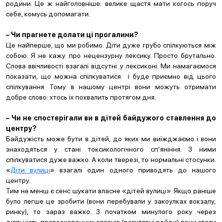
родини. Це ж найголовніше: велике щастя мати когось поруч
себе, комусь допомагати.
– Чи прагнете долати ці прогалини?
Це найперше, що ми робимо. Діти дуже грубо спілкуються між
собою. Я не кажу про нецензурну лексику. Просто брутально.
Слова ввічливості взагалі відсутні у лексиконі. Ми намагаємося
показати, що можна спілкуватися і буде приємно від цього
спілкування. Тому в нашому центрі вони можуть отримати
добре слово: хтось їх похвалить протягом дня.
– Чи не спостерігали ви в дітей байдужого ставлення до
центру?
Байдужість може бути в дітей, до яких ми виїжджаємо і вони
знаходяться у стані токсикологічного сп’яніння. З ними
спілкуватися дуже важко. А коли тверезі, то нормальні стосунки.
«
Діти вулиці
» взагалі один одного приводять до нашого
центру.
Тим не менш є сенс шукати власне «дітей вулиці». Якщо раніше
було легше це зробити (вони перебували у закоулках вокзалу,
ринку), то зараз важко. З початком минулого року через