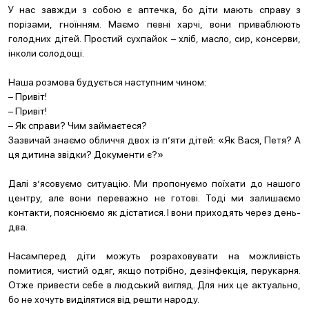
У нас завжди з собою є аптечка, бо діти мають справу з
порізами, гноїнням. Маємо певні харчі, вони приваблюють
голодних дітей. Простий сухпайок – хліб, масло, сир, консерви,
інколи солодощі.
Наша розмова будується наступним чином:
– Привіт!
– Привіт!
– Як справи? Чим займаєтеся?
Зазвичай знаємо обличчя двох із п’яти дітей: «Як Вася, Петя? А
ця дитина звідки? Документи є?»
Далі з’ясовуємо ситуацію. Ми пропонуємо поїхати до нашого
центру, але вони переважно не готові. Тоді ми залишаємо
контакти, пояснюємо як дістатися. І вони приходять через день-
два.
Насамперед діти можуть розраховувати на можливість
помитися, чистий одяг, якщо потрібно, дезінфекція, перукарня.
Отже привести себе в людський вигляд. Для них це актуально,
бо не хочуть виділятися від решти народу.