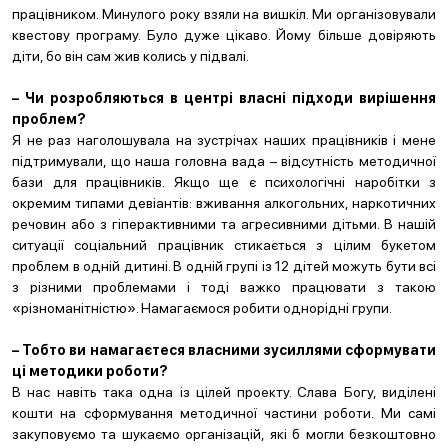
працівником. Минулого року взяли на вишкіл. Ми організовували
квестову програму. Було дуже цікаво. Йому більше довіряють
діти, бо він сам жив колись у підвалі.
– Чи розробляються в центрі власні підходи вирішення
проблем?
Я не раз наголошувала на зустрічах наших працівників і мене
підтримували, що наша головна вада – відсутність методичної
бази для працівників. Якщо ще є психологічні наробітки з
окремим типами девіантів: вживання алкогольних, наркотичних
речовин або з гіперактивними та агресивними дітьми. В нашій
ситуації соціальний працівник стикається з цілим букетом
проблем в одній дитині. В одній групі із 12 дітей можуть бути всі
з різними проблемами і тоді важко працювати з такою
«різноманітністю». Намагаємося робити однорідні групи.
– Тобто ви намагаєтеся власними зусиллями сформувати
ці методики роботи?
В нас навіть така одна із цілей проекту. Слава Богу, виділені
кошти на сформування методичної частини роботи. Ми самі
закуповуємо та шукаємо організацій, які б могли безкоштовно