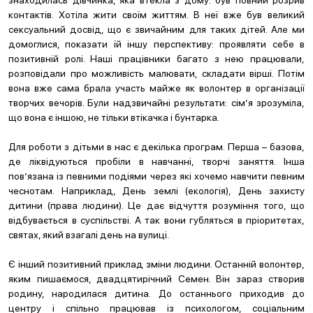
знаходилась дівчинка, яка втекла з дому: був повний розрив
контактів. Хотіла жити своїм життям. В неї вже був великий
сексуальний досвід, що є звичайним для таких дітей. Але ми
домоглися, показати їй іншу перспективу: проявляти себе в
позитивній ролі. Наші працівники багато з нею працювали,
розповідали про можливість малювати, складати вірші. Потім
вона вже сама брала участь майже як волонтер в організації
творчих вечорів. Були надзвичайні результати: сім’я зрозуміла,
що вона є іншою, не тільки втікачка і бунтарка.
Для роботи з дітьми в нас є декілька програм. Перша – базова,
де ліквідуються пробіли в навчанні, творчі заняття. Інша
пов’язана із певними подіями через які хочемо навчити певним
чеснотам. Наприклад, День землі (екологія), День захисту
дитини (права людини). Це дає відчуття розуміння того, що
відбувається в суспільстві. А так вони губляться в пріоритетах,
святах, який взагалі день на вулиці.
Є інший позитивний приклад зміни людини. Останній волонтер,
яким пишаємося, двадцятирічний Семен. Він зараз створив
родину, народилася дитина. До останнього приходив до
центру і спільно працював із психологом, соціальним