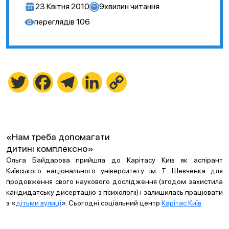
23 Квітня 2010
9
хвилин читання
переглядів
106
Twitter
Facebook
Telegram
LinkedIn
Copy
Link
«Нам треба допомагати
дитині комплексно»
Ольга Байдарова прийшла до Карітасу Київ як аспірант
Київського національного університету ім. Т. Шевченка для
продовження свого наукового дослідження (згодом захистила
кандидатську дисертацію з психології) і залишилась працювати
з «
дітьми вулиці
». Сьогодні соціальний центр
Карітас Київ