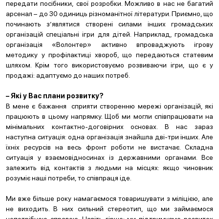
передати посібники, свої розробки. Можливо в нас не багатий
арсенал – до 30 одиниць різноманітної літератури. Приємно, що
починають з’являтися створені силами інших громадських
організацій спеціальні ігри для дітей. Наприклад, громадська
організація «Волонтер» активно впроваджують ігрову
методику у профілактиці хвороб, що передаються статевим
шляхом. Крім того використовуємо розвиваючи ігри, що є у
продажі: адаптуємо до наших потреб.
– Які у Вас плани розвитку?
В мене є бажання сприяти створенню мережі організацій, які
працюють в цьому напрямку. Щоб ми могли співпрацювати на
мінімальних контактно-договірних основах. В нас зараз
наступна ситуація: одна організація знайшла дві-три інших. Але
їхніх ресурсів на весь фронт роботи не вистачає. Складна
ситуація у взаємовідносинах із державними органами. Все
залежить від контактів з людьми на місцях: якщо чиновник
розуміє наші потреби, то співпраця іде.
Ми вже більше року намагаємося товаришувати з міліцією, але
не виходить. В них сильний стереотип, що ми займаємося