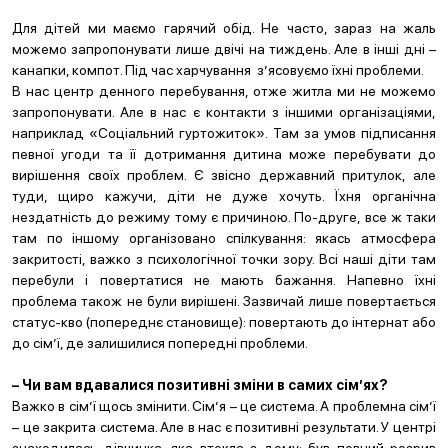
Для дітей ми маємо гарячий обід. Не часто, зараз на жаль
можемо запропонувати лише двічі на тиждень. Але в інші дні –
канапки, компот. Під час харчування з’ясовуємо їхні проблеми.
В нас центр денного перебування, отже житла ми не можемо
запропонувати. Але в нас є контакти з іншими організаціями,
наприклад «Соціальний гуртожиток». Там за умов підписання
певної угоди та її дотримання дитина може перебувати до
вирішення своїх проблем. Є звісно державний притулок, але
туди, щиро кажучи, діти не дуже хочуть. Їхня органічна
нездатність до режиму тому є причиною. По-друге, все ж таки
там по іншому організовано спілкування: якась атмосфера
закритості, важко з психологічної точки зору. Всі наші діти там
перебули і повертатися не мають бажання. Напевно їхні
проблема також не були вирішені. Зазвичай лише повертається
статус-кво (попереднє становище): повертають до інтернат або
до сім’ї, де залишилися попередні проблеми.
– Чи вам вдавалися позитивні зміни в самих сім’ях?
Важко в сім’ї щось змінити. Сім’я – це система. А проблемна сім’ї
– це закрита система. Але в нас є позитивні результати. У центрі