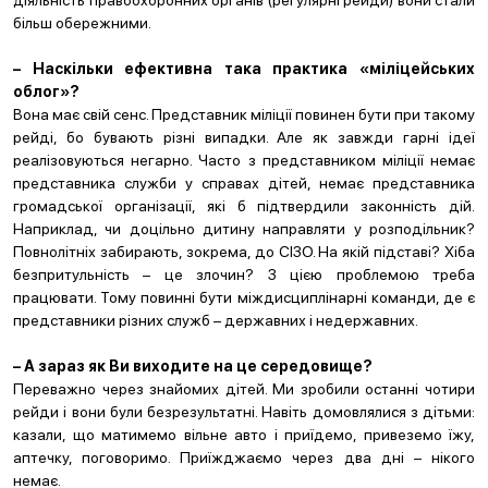
діяльність правоохоронних органів (регулярні рейди) вони стали
більш обережними.
– Наскільки ефективна така практика «міліцейських
облог»?
Вона має свій сенс. Представник міліції повинен бути при такому
рейді, бо бувають різні випадки. Але як завжди гарні ідеї
реалізовуються негарно. Часто з представником міліції немає
представника служби у справах дітей, немає представника
громадської організації, які б підтвердили законність дій.
Наприклад, чи доцільно дитину направляти у розподільник?
Повнолітніх забирають, зокрема, до СІЗО. На якій підставі? Хіба
безпритульність – це злочин? З цією проблемою треба
працювати. Тому повинні бути міждисциплінарні команди, де є
представники різних служб – державних і недержавних.
– А зараз як Ви виходите на це середовище?
Переважно через знайомих дітей. Ми зробили останні чотири
рейди і вони були безрезультатні. Навіть домовлялися з дітьми:
казали, що матимемо вільне авто і приїдемо, привеземо їжу,
аптечку, поговоримо. Приїжджаємо через два дні – нікого
немає.