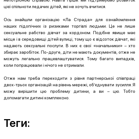
непотрібною справою. Навіть гірше: ми підтримуємо розвиток
цієї спільноти ледачих дітей, які не хочуть вчитися.
Ось знайшли організацію «Ла Страда» для ознайомлення
наших підопічних із ризиками торгівлі людьми. Це не лише
сексуальне рабство дівчат за кордоном. Подібне явище має
місце і в середовищі дітей вулиці, тому що є відсоток дівчат, які
надають сексуальні послуги. В них є свої «начальники» – хто
збирає заробіток. По-друге, діти не мають документів, отже не
можуть легально працевлаштуватися. Тому багато випадків,
коли попрацювали і нічого не отримали.
Отже нам треба переходити з рівня партнерської співпраці
двох-трьох організацій на рівень мережі, об’єднувати зусилля. Я
можу вирішити цю проблему дитини, а ви – цю. Тобто
допомагати дитині комплексно.
Теги: