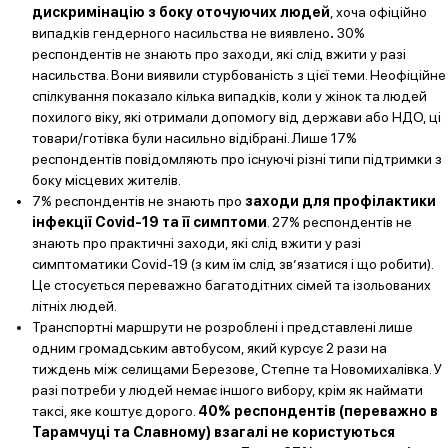
дискримінацію з боку оточуючих людей
, хоча офіційно
випадків гендерного насильства не виявлено
.
30%
респондентів не знають про заходи, які слід вжити у разі
насильства. Вони виявили стурбованість з цієї теми. Неофіційне
спілкування показало кілька випадків, коли у жінок та людей
похилого віку, які отримали допомогу від держави або НДО, ці
товари/готівка були насильно відібрані. Лише 17%
респондентів повідомляють про існуючі різні типи підтримки з
боку місцевих жителів.
7% респондентів не знають про
заходи для профілактики
інфекції Covid-19 та її симптоми
. 27% респондентів не
знають про практичні заходи, які слід вжити у разі
симптоматики Covid-19 (з ким їм слід зв’язатися і що робити).
Це стосується переважно багатодітних сімей та ізольованих
літніх людей.
Транспортні маршрути не розроблені і представлені лише
одним громадським автобусом, який курсує 2 рази на
тиждень між селищами Березове, Степне та Новомихалівка. У
разі потреби у людей немає іншого вибору, крім як наймати
таксі, яке коштує дорого.
40% респондентів (переважно в
Тарамчуці та Славному) взагалі не користуються