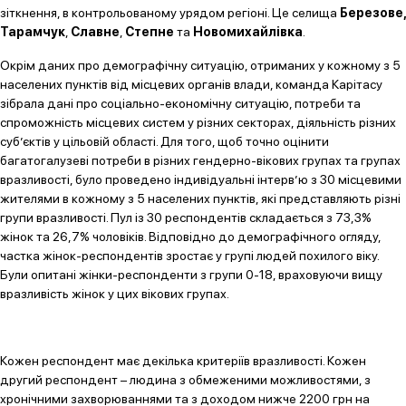
зіткнення, в контрольованому урядом регіоні. Це селища
Березове,
Тарамчук
,
Славне
,
Степне
та
Новомихайлівка
.
Окрім даних про демографічну ситуацію, отриманих у кожному з 5
населених пунктів від місцевих органів влади, команда Карітасу
зібрала дані про соціально-економічну ситуацію, потреби та
спроможність місцевих систем у різних секторах, діяльність різних
суб’єктів у цільовій області. Для того, щоб точно оцінити
багатогалузеві потреби в різних гендерно-вікових групах та групах
вразливості, було проведено індивідуальні інтерв’ю з 30 місцевими
жителями в кожному з 5 населених пунктів, які представляють різні
групи вразливості. Пул із 30 респондентів складається з 73,3%
жінок та 26,7% чоловіків. Відповідно до демографічного огляду,
частка жінок-респондентів зростає у групі людей похилого віку.
Були опитані жінки-респонденти з групи 0-18, враховуючи вищу
вразливість жінок у цих вікових групах.
Кожен респондент має декілька критеріїв вразливості. Кожен
другий респондент – людина з обмеженими можливостями, з
хронічними захворюваннями та з доходом нижче 2200 грн на