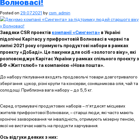
Волновасі!
Posted on
29.07.2021
by
csm_admin
Завдяки CSR проектів
компанії «Сингента»
в Україні
підопічні Карітасу у прифронтовій Волновасі в червні та
липні 2021 року отримують продуктові набори в рамках
проекту «ДоБаді». Це пакунки для осіб «золотого віку», які
розповсюджує Карітас України у рамках спільного проєкту з
БФ «Життєлюб» та компанією «Нова пошта».
До набору піклування входять продовольчі товари довготривалого
зберігання: цукор, різні крупи та консерви, соняшникова олія, чай та
солодощі. Приблизна вага набору – до 5,5 кг.
Серед отримувачі продуктових наборів – п’ятдесят місцевих
жителів прифронтової Волновахи, – старші люди, які часто мають
хронічні захворювання чи інвалідність, отримують мізерну пенсію,
якої не вистачає навіть на продукти харчування.
Ось відгуки деяких з них: