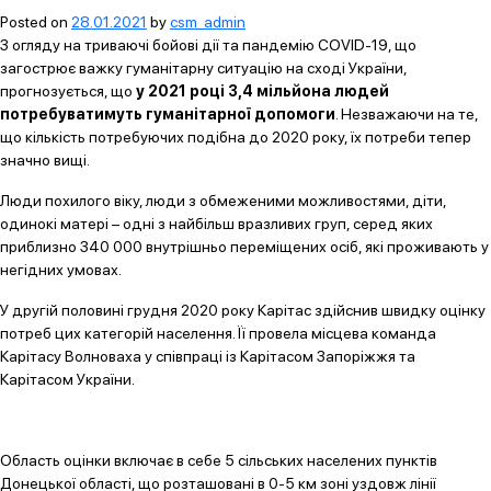
Posted on
28.01.2021
by
csm_admin
З огляду на триваючі бойові дії та пандемію COVID-19, що
загострює важку гуманітарну ситуацію на сході України,
прогнозується, що
у 2021 році 3,4 мільйона людей
потребуватимуть гуманітарної допомоги
. Незважаючи на те,
що кількість потребуючих подібна до 2020 року, їх потреби тепер
значно вищі.
Люди похилого віку, люди з обмеженими можливостями, діти,
одинокі матері – одні з найбільш вразливих груп, серед яких
приблизно 340 000 внутрішньо переміщених осіб, які проживають у
негідних умовах.
У другій половині грудня 2020 року Карітас здійснив швидку оцінку
потреб цих категорій населення. Її провела місцева команда
Карітасу Волноваха у співпраці із Карітасом Запоріжжя та
Карітасом України.
Область оцінки включає в себе 5 сільських населених пунктів
Донецької області, що розташовані в 0-5 км зоні уздовж лінії