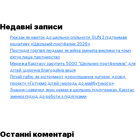
Недавні записи
Рюкзак як квиток до шкільної спільноти: SUN 2 підтримав
ініціативу «Шкільний портфелик 2026»
Протидія торгівлі людьми: як війна змінила виклики та чому
рятує лише партнерство
Мережа Карітасу закупить 5000 “Шкільних портфеликів” для
дітей: щорічна благодійна акція
Літній табір, як інструмент дорослішання дитини: досвід
проєкту «Готуємо дітей і молодь до майбутнього»
Знання і навички, яких немає в шкільних підручниках: Карітас
змінює підхід до роботи з підлітками
Останні коментарі