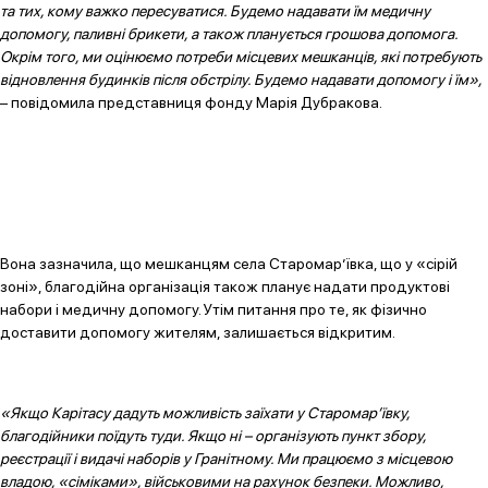
та тих, кому важко пересуватися. Будемо надавати їм медичну
допомогу, паливні брикети, а також планується грошова допомога.
Окрім того, ми оцінюємо потреби місцевих мешканців, які потребують
відновлення будинків після обстрілу. Будемо надавати допомогу і їм»,
– повідомила представниця фонду Марія Дубракова.
Вона зазначила, що мешканцям села Старомар’ївка, що у «сірій
зоні», благодійна організація також планує надати продуктові
набори і медичну допомогу. Утім питання про те, як фізично
доставити допомогу жителям, залишається відкритим.
«Якщо Карітасу дадуть можливість заїхати у Старомар’ївку,
благодійники поїдуть туди. Якщо ні – організують пункт збору,
реєстрації і видачі наборів у Гранітному. Ми працюємо з місцевою
владою, «сіміками», військовими на рахунок безпеки. Можливо,