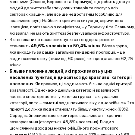
меншими (Славне, Березове та Тарамчук), що робить доступ
людей до життєзабезпечуючих товарів та послуг у всіх
секторах кращим, але все ще недостатнім (особливо для
вразливих груп). Найбільш критична ситуація, спричинена
ізоляцією, пов’язаною з конфліктом, – у Тарамчуці та Славному,
які взагалі не мають життєзабезпечувальної інфраструктури.
В оцінюваних 5 населених пунктах гендерна рівність
становить
49,6% чоловіків та 50,4% жінок
. Вікова група,
яка виходить за рамки загальної гендерної пропорції, – це
люди похилого віку (віком від 60 років), які представлені 62,2%
жінок.
Більше половини людей, які проживають у цих
населених пунктах, відносяться до вразливої категорії
населення.
Як правило, ці люди мають більше однієї критерії
вразливості. Одночасно декілька категорій вразливості
частіше спостерігається у жіночих групах. Такі уразливі
категорії, як то – самотні люди похилого віку, одноосібні сім’ї та
прикуті до ліжка люди становлять більшу частку жінок (63%).
Серед найпоширенішого критерію вразливості – хронічні
захворювання (стосується 48,8% населення). Люди з
щомісячним доходом нижче офіційного прожиткового
мінімуму (48,3% населення) складають 41% чоловіків та 59%