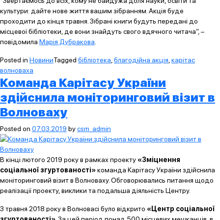
“Звертаємось до всіх, кому не байдужа доля науки, освіти та
культури: дайте нове життя вашим зібранням. Акція буде
проходити до кінця травня. Зібрані книги будуть передані до
місцевої бібліотеки, де вони знайдуть свого вдячного читача”, –
повідомила
Марія Дубракова
.
Posted in
Новини
Tagged
бібліотека
,
благодійна акція
,
карітас
волноваха
Команда Карітасу України
здійснила моніторинговий візит в
Волноваху
Posted on
07.03.2019
by
csm_admin
В кінці лютого 2019 року в рамках проекту
«Зміцнення
соціальної згуртованості»
команда Карітасу України здійснила
моніторинговий візит в Волноваху. Обговорювались питання щодо
реалізації проекту, виклики та подальша діяльність Центру.
З травня 2018 року в Волновасі було відкрито
«Центр соціальної
згуртованості»
. За цей період понад 500 місцевих мешканців, в