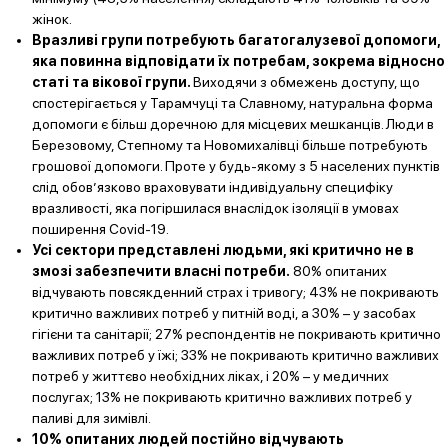
жінок.
Вразливі групи потребують багатогалузевої допомоги,
яка повинна відповідати їх потребам, зокрема відносно
статі та вікової групи.
Виходячи з обмежень доступу, що
спостерігається у Тарамчуці та Славному, натуральна форма
допомоги є більш доречною для місцевих мешканців. Люди в
Березовому, Степному та Новомихалівці більше потребують
грошової допомоги. Проте у будь-якому з 5 населених пунктів
слід обов’язково враховувати індивідуальну специфіку
вразливості, яка погіршилася внаслідок ізоляції в умовах
поширення Covid-19.
Усі сектори представлені людьми, які критично не в
змозі забезпечити власні потреби.
80% опитаних
відчувають повсякденний страх і тривогу; 43% не покривають
критично важливих потреб у питній воді, а 30% – у засобах
гігієни та санітарії; 27% респондентів не покривають критично
важливих потреб у їжі; 33% не покривають критично важливих
потреб у життєво необхідних ліках, і 20% – у медичних
послугах; 13% не покривають критично важливих потреб у
паливі для зимівлі.
10% опитаних людей постійно відчувають