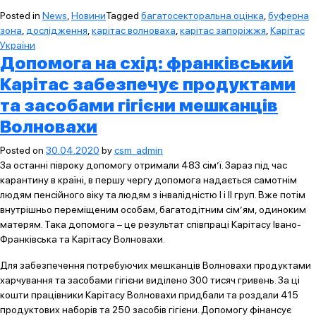
Posted in
News
,
Новини
Tagged
багатосекторальна оцінка
,
буферна
зона
,
дослідження
,
карітас волноваха
,
карітас запоріжжя
,
Карітас
України
Допомога на схід: франківський
Карітас забезпечує продуктами
та засобами гігієни мешканців
Волновахи
Posted on
30.04.2020
by
csm_admin
За останні півроку допомогу отримали 483 сім’ї. Зараз під час
карантину в країні, в першу чергу допомога надається самотнім
людям пенсійного віку та людям з інвалідністю І і ІІ груп. Вже потім
внутрішньо переміщеним особам, багатодітним сім’ям, одиноким
матерям. Така допомога – це результат співпраці Карітасу Івано-
Франківська та Карітасу Волновахи.
Для забезпечення потребуючих мешканців Волновахи продуктами
харчування та засобами гігієни виділено 300 тисяч гривень. За ці
кошти працівники Карітасу Волновахи придбали та роздали 415
продуктових наборів та 250 засобів гігієни. Допомогу фінансує