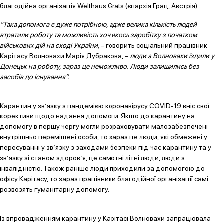
благодійна організація Welthaus Grats (єпархія Грац, Австрія).
“Така допомога є дуже потрібною, адже велика кількість людей
втратили роботу та можливість хоч якось заробітку з початком
військових дій на сході України,
– говорить соціальний працівник
Карітасу Волновахи Марія Дубракова, –
люди з Волновахи їздили у
Донецьк на роботу, зараз це неможливо. Люди залишились без
засобів до існування”.
Карантин у зв’язку з пандемією коронавірусу COVID-19 вніс свої
корективи щодо надання допомоги. Якщо до карантину на
допомогу в першу чергу могли розраховувати малозабезпечені
внутрішньо переміщені особи, то зараз це люди, які обмежені у
пересуванні у зв’язку з заходами безпеки під час карантину та у
зв’язку зі станом здоров’я, це самотні літні люди, люди з
інвалідністю. Також раніше люди приходили за допомогою до
офісу Карітасу, то зараз працівники благодійної організації самі
розвозять гуманітарну допомогу.
Із впровадженням карантину у Карітасі Волновахи запрацювала