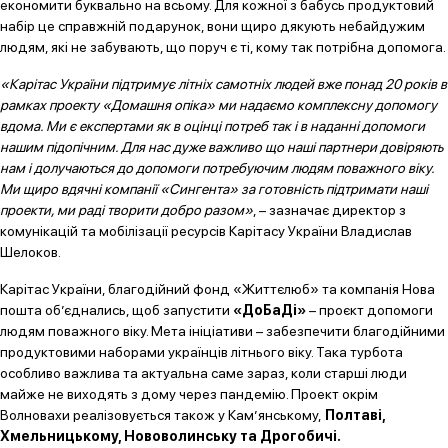
економити буквально на всьому. Для кожної з бабусь продуктовий
набір це справжній подарунок, вони щиро дякують небайдужим
людям, які не забувають, що поруч є ті, кому так потрібна допомога.
«Карітас України підтримує літніх самотніх людей вже понад 20 років в
рамках проекту «Домашня опіка» ми надаємо комплексну допомогу
вдома. Ми є експертами як в оцінці потреб так і в наданні допомоги
нашим підопічним. Для нас дуже важливо що наші партнери довіряють
нам і долучаються до допомоги потребуючим людям поважного віку.
Ми щиро вдячні компанії «Сингента» за готовність підтримати наші
проекти, ми раді творити добро разом»
, – зазначає директор з
комунікацій та мобілізації ресурсів Карітасу України Владислав
Шелоков.
Карітас України, благодійний фонд «Життєлюб» та компанія Нова
пошта об’єднались, щоб запустити
«ДоБаДі»
– проєкт допомоги
людям поважного віку. Мета ініціативи – забезпечити благодійними
продуктовими наборами українців літнього віку. Така турбота
особливо важлива та актуальна саме зараз, коли старші люди
майже не виходять з дому через пандемію. Проект окрім
Волновахи реалізовується також у Кам’янському,
Полтаві,
Хмельницькому, Нововолинську та Дрогобичі.