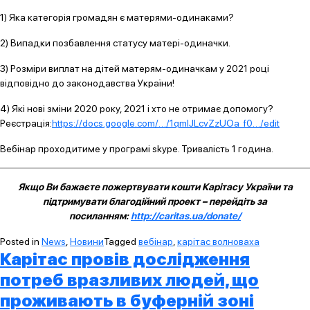
1) Яка категорія громадян є матерями-одинаками?
2) Випадки позбавлення статусу матері-одиначки.
3) Розміри виплат на дітей матерям-одиначкам у 2021 році
відповідно до законодавства України!
4) Які нові зміни 2020 року, 2021 і хто не отримає допомогу?
Реєстрація:
https://docs.google.com/…/1qmIJLcvZzUOa_f0…/edit
Вебінар проходитиме у програмі skype. Тривалість 1 година.
Якщо Ви бажаєте пожертвувати кошти Карітасу України та
підтримувати благодійний проект – перейдіть за
посиланням:
http://caritas.ua/donate/
Posted in
News
,
Новини
Tagged
вебінар
,
карітас волноваха
Карітас провів дослідження
потреб вразливих людей, що
проживають в буферній зоні