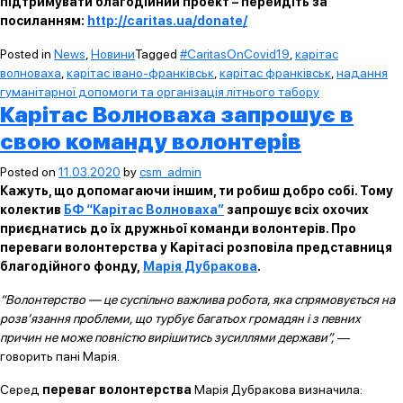
підтримувати благодійний проект – перейдіть за
посиланням:
http://caritas.ua/donate/
Posted in
News
,
Новини
Tagged
#CaritasOnCovid19
,
карітас
волноваха
,
карітас івано-франківськ
,
карітас франківськ
,
надання
гуманітарної допомоги та організація літнього табору
Карітас Волноваха запрошує в
свою команду волонтерів
Posted on
11.03.2020
by
csm_admin
Кажуть, що допомагаючи іншим, ти робиш добро собі. Тому
колектив
БФ “Карітас Волноваха”
запрошує всіх охочих
приєднатись до їх дружньої команди волонтерів. Про
переваги волонтерства у Карітасі розповіла представниця
благодійного фонду,
Марія Дубракова
.
“Волонтерство — це суспільно важлива робота, яка спрямовується на
розв’язання проблеми, що турбує багатьох громадян і з певних
причин не може повністю вирішитись зусиллями держави”,
—
говорить пані Марія.
Серед
переваг волонтерства
Марія Дубракова визначила: