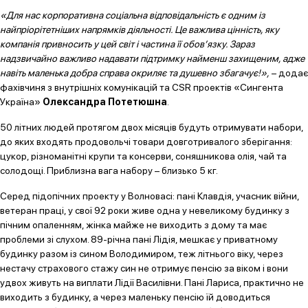
«Для нас корпоративна соціальна відповідальність є одним із
найпріорітетніших напрямків діяльності. Це важлива цінність, яку
компанія привносить у цей світ і частина її обов’язку. Зараз
надзвичайно важливо надавати підтримку найменш захищеним, адже
навіть маленька добра справа окриляє та душевно збагачує!»,
– додає
фахівчиня з внутрішніх комунікацій та CSR проектів «Сингента
Україна»
Олександра Потетюшна
.
50 літних людей протягом двох місяців будуть отримувати набори,
до яких входять продовольчі товари довготривалого зберігання:
цукор, різноманітні крупи та консерви, соняшникова олія, чай та
солодощі. Приблизна вага набору – близько 5 кг.
Серед підопічних проекту у Волновасі: пані Клавдія, учасник війни,
ветеран праці, у свої 92 роки живе одна у невеликому будинку з
пічним опаленням, жінка майже не виходить з дому та має
проблеми зі слухом. 89-річна пані Лідія, мешкає у приватному
будинку разом із сином Володимиром, теж літнього віку, через
нестачу страхового стажу син не отримує пенсію за віком і вони
удвох живуть на виплати Лідії Василівни. Пані Лариса, практично не
виходить з будинку, а через маленьку пенсію їй доводиться