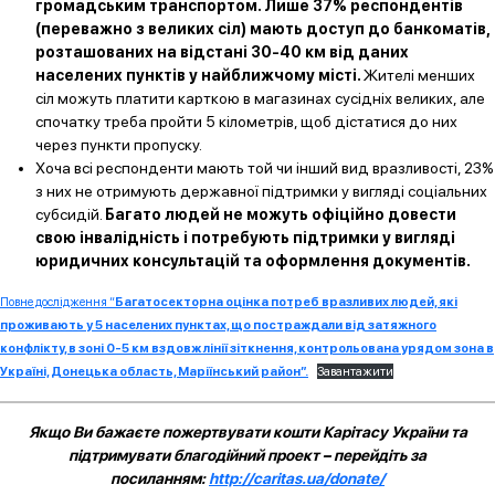
громадським транспортом. Лише 37% респондентів
(переважно з великих сіл) мають доступ до банкоматів,
розташованих на відстані 30-40 км від даних
населених пунктів у найближчому місті.
Жителі менших
сіл можуть платити карткою в магазинах сусідніх великих, але
спочатку треба пройти 5 кілометрів, щоб дістатися до них
через пункти пропуску.
Хоча всі респонденти мають той чи інший вид вразливості, 23%
з них не отримують державної підтримки у вигляді соціальних
субсидій.
Багато людей не можуть офіційно довести
свою інвалідність і потребують підтримки у вигляді
юридичних консультацій та оформлення документів.
Повне дослідження “
Багатосекторна оцінка потреб вразливих людей, які
проживають у 5 населених пунктах, що постраждали від затяжного
конфлікту, в зоні 0-5 км вздовж лінії зіткнення, контрольована урядом зона в
Україні, Донецька область, Маріїнський район”.
Завантажити
Якщо Ви бажаєте пожертвувати кошти Карітасу України та
підтримувати благодійний проект – перейдіть за
посиланням:
http://caritas.ua/donate/