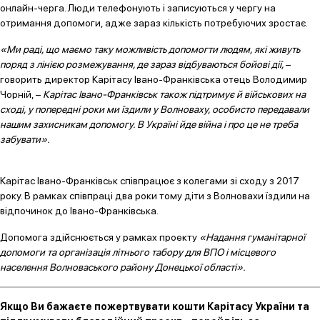
онлайн-черга. Люди телефонують і записуються у чергу на
отримання допомоги, адже зараз кількість потребуючих зростає.
«Ми раді, що маємо таку можливість допомогти людям, які живуть
поряд з лінією розмежування, де зараз відбуваються бойові дії,
–
говорить директор Карітасу Івано-Франківська отець Володимир
Чорній, –
Карітас Івано-Франківськ також підтримує й військових на
сході, у попередні роки ми їздили у Волноваху, особисто передавали
нашим захисникам допомогу. В Україні йде війна і про це не треба
забувати
»
.
Карітас Івано-Франківськ співпрацює з колегами зі сходу з 2017
року. В рамках співпраці два роки тому діти з Волновахи їздили на
відпочинок до Івано-Франківська.
Допомога здійснюється у рамках проекту
«Надання гуманітарної
допомоги та організація літнього табору для ВПО і місцевого
населення Волноваського району Донецької області».
Якщо Ви бажаєте пожертвувати кошти Карітасу України та