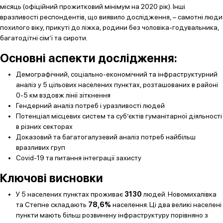
місяць (офіційний прожитковий мінімум на 2020 рік). Інші
вразливості респондентів, що виявило дослідження, – самотні люди
похилого віку, прикуті до ліжка, родини без чоловіка-годувальника,
багатодітні сім’ї та сироти.
Основні аспекти дослідження:
Демографічний, соціально-економічний та інфраструктурний
аналіз у 5 цільових населених пунктах, розташованих в районі
0-5 км вздовж лінії зіткнення
Гендерний аналіз потреб і уразливості людей
Потенціал місцевих систем та суб’єктів гуманітарної діяльності
в різних секторах
Доказовий та багатогалузевий аналіз потреб найбільш
вразливих груп
Covid-19 та питання інтеграції захисту
Ключові висновки
У 5 населених пунктах проживає
3130
людей. Новомихалівка
та Степне складають
78,6%
населення. Ці два великі населені
пункти мають більш розвинену інфраструктуру порівняно з