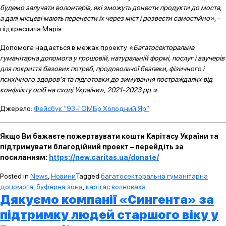
будемо залучати волонтерів, які зможуть донести продукти до моста,
а далі місцеві мають перенести їх через міст і розвести самостійно»,
–
підкреслила Марія.
Допомога надається в межах проекту
«Багатосекторальна
гуманітарна допомога у грошовій, натуральній формі, послуг і ваучерів
для покриття базових потреб, продовольчої безпеки, фізичного і
психічного здоров’я та підготовки до зимування постраждалих від
конфлікту осіб на сході України», 2021-2023 рр.»
Джерело:
Фейсбук “93-ї ОМБр Холодний Яр”
Якщо Ви бажаєте пожертвувати кошти Карітасу України та
підтримувати благодійний проект – перейдіть за
посиланням:
https://new.caritas.ua/donate/
Posted in
News
,
Новини
Tagged
багатосекторальна гуманітарна
допомога
,
буферна зона
,
карітас волноваха
Дякуємо компанії «Сингента» за
підтримку людей старшого віку у