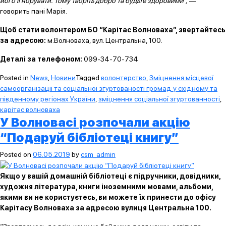
його ігнорувати. Тому творіть добро та будьте здоровими”,
—
говорить пані Марія.
Щоб стати волонтером БО “Карітас Волноваха”, звертайтесь
за адресою:
м.Волноваха, вул. Центральна, 100.
Деталі за телефоном:
099-34-70-734
Posted in
News
,
Новини
Tagged
волонтерство
,
Зміцнення місцевої
самоорганізації та соціальної згуртованості громад у східному та
південному регіонах України
,
зміцнення соціальної згуртованності
,
карітас волноваха
У Волновасі розпочали акцію
“Подаруй бібліотеці книгу”
Posted on
06.05.2019
by
csm_admin
Якщо у вашій домашній бібліотеці є підручники, довідники,
художня література, книги іноземними мовами, альбоми,
якими ви не користуєтесь, ви можете їх принести до офісу
Карітасу Волноваха за адресою вулиця Центральна 100.