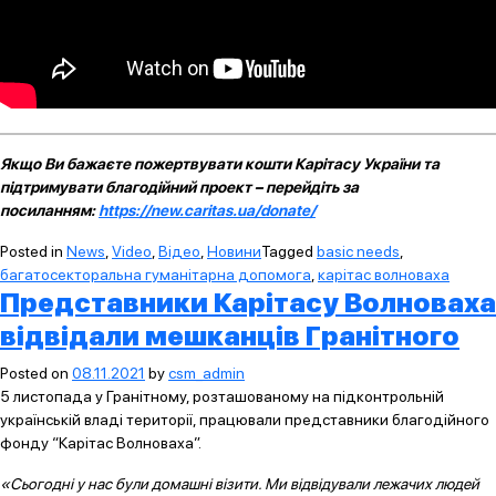
Якщо Ви бажаєте пожертвувати кошти Карітасу України та
підтримувати благодійний проект – перейдіть за
посиланням:
https://new.caritas.ua/donate/
Posted in
News
,
Video
,
Відео
,
Новини
Tagged
basic needs
,
багатосекторальна гуманітарна допомога
,
карітас волноваха
Представники Карітасу Волноваха
відвідали мешканців Гранітного
Posted on
08.11.2021
by
csm_admin
5 листопада у Гранітному, розташованому на підконтрольній
українській владі території, працювали представники благодійного
фонду “Карітас Волноваха”.
«Сьогодні у нас були домашні візити. Ми відвідували лежачих людей