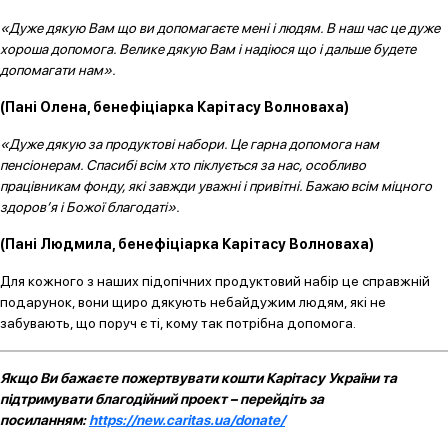
«Дуже дякую Вам що ви допомагаєте мені і людям. В наш час це дуже
хороша допомога. Велике дякую Вам і надіюся що і дальше будете
допомагати нам».
(Пані Олена, бенефіціарка Карітасу Волноваха)
«Дуже дякую за продуктові набори. Це гарна допомога нам
пенсіонерам. Спасибі всім хто піклується за нас, особливо
працівникам фонду, які завжди уважні і привітні. Бажаю всім міцного
здоров’я і Божої благодаті».
(Пані Людмила, бенефіціарка Карітасу Волноваха)
Для кожного з наших підопічних продуктовий набір це справжній
подарунок, вони щиро дякують небайдужим людям, які не
забувають, що поруч є ті, кому так потрібна допомога.
Якщо Ви бажаєте пожертвувати кошти Карітасу України та
підтримувати благодійний проект – перейдіть за
посиланням:
https://new.caritas.ua/donate/