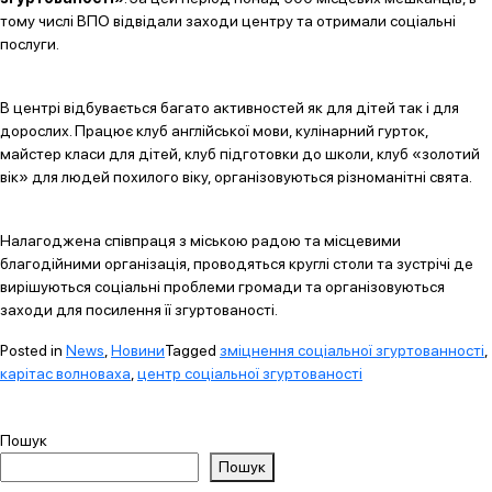
тому числі ВПО відвідали заходи центру та отримали соціальні
послуги.
В центрі відбувається багато активностей як для дітей так і для
дорослих. Працює клуб англійської мови, кулінарний гурток,
майстер класи для дітей, клуб підготовки до школи, клуб «золотий
вік» для людей похилого віку, організовуються різноманітні свята.
Налагоджена співпраця з міською радою та місцевими
благодійними організація, проводяться круглі столи та зустрічі де
вирішуються соціальні проблеми громади та організовуються
заходи для посилення її згуртованості.
Posted in
News
,
Новини
Tagged
зміцнення соціальної згуртованності
,
карітас волноваха
,
центр соціальної згуртованості
Пошук
Пошук