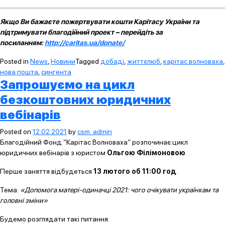
Якщо Ви бажаєте пожертвувати кошти Карітасу України та
підтримувати благодійний проект – перейдіть за
посиланням:
http://caritas.ua/donate/
Posted in
News
,
Новини
Tagged
добаді
,
життєлюб
,
карітас волноваха
,
нова пошта
,
сингента
Запрошуємо на цикл
безкоштовних юридичних
вебінарів
Posted on
12.02.2021
by
csm_admin
Благодійний Фонд “Карітас Волноваха” розпочинає цикл
юридичних вебінарів з юристом
Ольгою Філімоновою
.
Перше заняття відбудеться
13 лютого об 11:00 год
.
Тема:
«Допомога матері-одиначці 2021: чого очікувати українкам та
головні зміни»
Будемо розглядати такі питання: