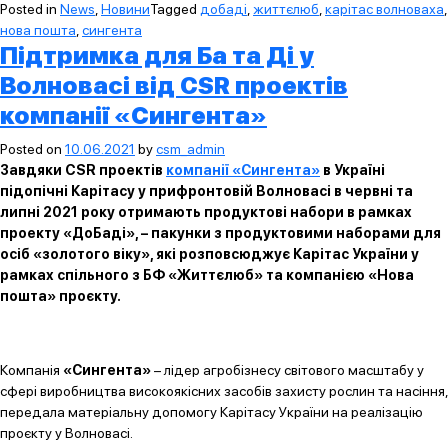
Posted in
News
,
Новини
Tagged
добаді
,
життєлюб
,
карітас волноваха
,
нова пошта
,
сингента
Підтримка для Ба та Ді у
Волновасі від CSR проектів
компанії «Сингента»
Posted on
10.06.2021
by
csm_admin
Завдяки CSR проектів
компанії «Сингента»
в Україні
підопічні Карітасу у прифронтовій Волновасі в червні та
липні 2021 року отримають продуктові набори в рамках
проекту «ДоБаді», – пакунки з продуктовими наборами для
осіб «золотого віку», які розповсюджує Карітас України у
рамках спільного з БФ «Життєлюб» та компанією «Нова
пошта» проєкту.
Компанія
«Сингента»
– лідер агробізнесу світового масштабу у
сфері виробництва високоякісних засобів захисту рослин та насіння,
передала матеріальну допомогу Карітасу України на реалізацію
проєкту у Волновасі.