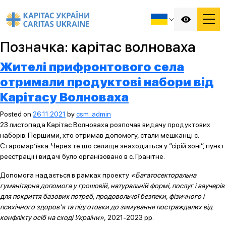
Позначка:
карітас волноваха
Жителі прифронтового села
отримали продуктові набори від
Карітасу Волноваха
Posted on
26.11.2021
by
csm_admin
23 листопада Карітас Волноваха розпочав видачу продуктових
наборів. Першими, хто отримав допомогу, стали мешканці с.
Старомар’ївка. Через те що селище знаходиться у “сірій зоні”, пункт
реєстрації і видачі було організовано в с. Гранітне.
Допомога надається в рамках проекту
«Багатосекторальна
гуманітарна допомога у грошовій, натуральній формі, послуг і ваучерів
для покриття базових потреб, продовольчої безпеки, фізичного і
психічного здоров’я та підготовки до зимування постраждалих від
конфлікту осіб на сході України»,
2021-2023 рр.