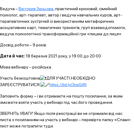
Ведуча –
Віктория Зенцова
, практичний кризовий, сімейний
психолог, арт-терапевт, автор і ведуча навчальних курсів, арт-
терапевтичних зустрічей із використанням метафоричних
асоціативних карт, тематичних тренінгів, груп взаємодопомоги,
ведуча психологічної трансформаційної гри «лицем до лиця».
Досвід роботи – 9 років.
Дата й час:
18 березня 2021 року, з 19:00 до 20:00
Мова вебінару – російська.
Участь безкоштовна
ДЛЯ УЧАСТІ НЕОБХІДНО
ЗАРЕЄСТРУВАТИСЯ:
https://bit.ly/3rwGrRl
Заповніть форму – і ви отримаєте на пошту посилання, за яким
зможете взяти участь у вебінарі під час його проведення.
ЗВЕРНІТЬ УВАГУ! Якщо після реєстрації ви не отримали від нас
листа з посиланням на участь у вебінарі – перевірте папку «Спам»:
лист може потрапити туди.