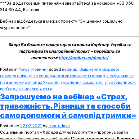
***За додатковими питаннями звертайтеся за номером:+38 050
314 69 44, Вікторія.
Вебінар відбудеться в межах проекту “Зміцнення соціальної
згуртованості”
Якщо Ви бажаєте пожертвувати кошти Карітасу України та
підтримувати благодійний проект – перейдіть за
посиланням:
http://caritas.ua/donate/
Posted in
News
,
Новини
Tagged
вебінар
,
Зміцнення місцевої
самоорганізації та соціальної згуртованості громад у східному та
південному регіонах України
,
зміцнення соціальної згуртованності
,
кар'єра для нового життя
Запрошуємо на вебінар «Страх,
тривожність. Різниця та способи
самодопомоги й самопідтримки»
Posted on
22.02.2021
by
csm_admin
Соціальний портал
«Кар’єра для нового життя»
пропонує взяти
участь у безкоштовному вебінарі
«Страх, тривожність. Різниця