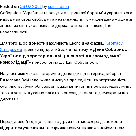
Posted on
06.02.2021
by
csm_admin
Соборність України – це результат тривалої боротьби українського
народу за свою свободу та незалежність. Тому, цей день – одне зі
знакових свят українського державотворення після Дня
незалежності.
Для того, щоб донести важливість цього дня фахівці
Карітасу
Запоріжжя
провели відкритий захід на тему:
«День Соборності
України: від територіальної цілісності до громадської
консолідації»
приурочений до Дня Соборності.
На учасників чекала історична доповідь від історика, кіборга
Вячеслава Зайцева, жива дискусія про єдність та згуртованість
суспільства, були обговорені важливі питання про розбудову миру
та як досягти духовно багатої, консолідованої та демократичної
держави.
Порадувало й те, що тепла та дружня атмосфера допомогла
відкритися учасникам та сприяла новим цікавим знайомствам.