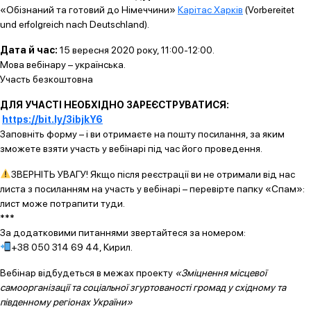
«Обізнаний та готовий до Німеччини»
Карітас Харків
(Vorbereitet
und erfolgreich nach Deutschland).
Дата й час:
15 вересня 2020 року, 11:00-12:00.
Мова вебінару – українська.
Участь безкоштовна
ДЛЯ УЧАСТІ НЕОБХІДНО ЗАРЕЄСТРУВАТИСЯ:
https://bit.ly/3ibjkY6
Заповніть форму – і ви отримаєте на пошту посилання, за яким
зможете взяти участь у вебінарі під час його проведення.
ЗВЕРНІТЬ УВАГУ! Якщо після реєстрації ви не отримали від нас
листа з посиланням на участь у вебінарі – перевірте папку «Спам»:
лист може потрапити туди.
***
За додатковими питаннями звертайтеся за номером:
+38 050 314 69 44, Кирил.
Вебінар відбудеться в межах проекту
«Зміцнення місцевої
самоорганізації та соціальної згуртованості громад у східному та
південному регіонах України»