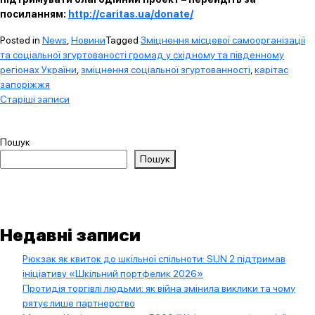
посиланням:
http://caritas.ua/donate/
Posted in
News
,
Новини
Tagged
Зміцнення місцевої самоорганізації
та соціальної згуртованості громад у східному та південному
регіонах України
,
зміцнення соціальної згуртованності
,
карітас
запоріжжя
Навігація
Старіші записи
за
записами
Пошук
Пошук
Недавні записи
Рюкзак як квиток до шкільної спільноти: SUN 2 підтримав
ініціативу «Шкільний портфелик 2026»
Протидія торгівлі людьми: як війна змінила виклики та чому
рятує лише партнерство