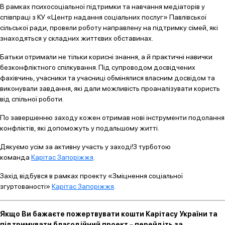
В рамках психосоціальної підтримки та навчання медіаторів у
співпраці з КУ «Центр надання соціальних послуг» Павлівської
сільської ради, провели роботу направлену на підтримку сімей, які
знаходяться у складних життєвих обставинах.
Батьки отримали не тільки корисні знання, а й практичні навички
безконфліктного спілкування. Під супроводом досвідчених
фахівчинь, учасники та учасниці обмінялися власним досвідом та
виконували завдання, які дали можливість проаналізувати користь
від спільної роботи.
По завершенню заходу кожен отримав нові інструменти подолання
конфліктів, які допоможуть у подальшому житті.
Дякуємо усім за активну участь у заході!З турботою
команда
Карітас Запоріжжя
.
Захід відбувся в рамках проекту «Зміцнення соціальної
згуртованості»
Карітас Запоріжжя
.
Якщо Ви бажаєте пожертвувати кошти Карітасу України та
підтримувати благодійний проект – перейдіть за