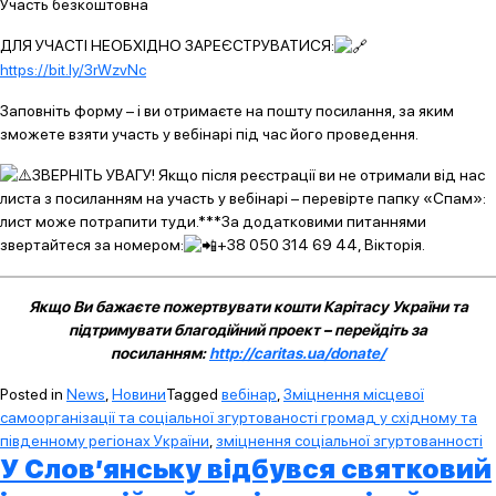
Участь безкоштовна
ДЛЯ УЧАСТІ НЕОБХІДНО ЗАРЕЄСТРУВАТИСЯ:
https://bit.ly/3rWzvNc
Заповніть форму – і ви отримаєте на пошту посилання, за яким
зможете взяти участь у вебінарі під час його проведення.
ЗВЕРНІТЬ УВАГУ! Якщо після реєстрації ви не отримали від нас
листа з посиланням на участь у вебінарі – перевірте папку «Спам»:
лист може потрапити туди.***За додатковими питаннями
звертайтеся за номером:
+38 050 314 69 44, Вікторія.
Якщо Ви бажаєте пожертвувати кошти Карітасу України та
підтримувати благодійний проект – перейдіть за
посиланням:
http://caritas.ua/donate/
Posted in
News
,
Новини
Tagged
вебінар
,
Зміцнення місцевої
самоорганізації та соціальної згуртованості громад у східному та
південному регіонах України
,
зміцнення соціальної згуртованності
У Слов’янську відбувся святковий