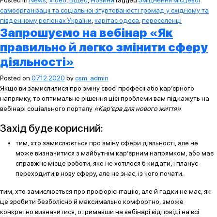
Posted in
News
,
Video
,
Відео
,
Новини
Tagged
Зміцнення місцевої
самоорганізації та соціальної згуртованості громад у східному та
південному регіонах України
,
карітас одеса
,
переселенці
Запрошуємо на вебінар «Як
правильно й легко змінити сферу
діяльності»
Posted on
07.12.2020
by
csm_admin
Якщо ви замислилися про зміну своєї професії або кар’єрного
напрямку, то оптимальне рішення цієї проблеми вам підкажуть на
вебінарі соціального порталу
«Кар’єра для нового життя»
.
Захід буде корисний:
тим, хто замислюється про зміну сфери діяльності, але не
може визначитися з майбутнім кар’єрним напрямком, або має
справжнє місце роботи, яке не хотілося б кидати, і планує
переходити в нову сферу, але не знає, із чого почати.
тим, хто замислюється про профорієнтацію, але й гадки не має, як
це зробити безболісно й максимально комфортно, зможе
конкретно визначитися, отримавши на вебінарі відповіді на всі