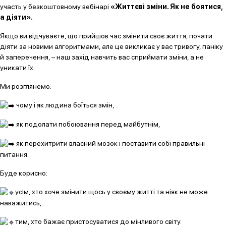
участь у безкоштовному вебінарі
«Життєві зміни. Як не боятися,
а діяти».
Якщо ви відчуваєте, що прийшов час змінити своє життя, почати
діяти за новими алгоритмами, але це викликає у вас тривогу, паніку
й заперечення, – наш захід навчить вас сприймати зміни, а не
уникати їх.
Ми розглянемо:
чому і як людина боїться змін,
як подолати побоювання перед майбутнім,
як перехитрити власний мозок і поставити собі правильні
питання.
Буде корисно:
усім, хто хоче змінити щось у своєму житті та ніяк не може
наважитись,
тим, хто бажає пристосуватися до мінливого світу.