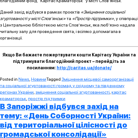
благодійний фонд “Карітас Краматорськ” у місті Слов’янськ.
Даний захід відбувся в рамках проєктів
«Зміцнення соціальної
згуртованості у місті Слов’янськ»
та
«Простір підтримки»
, у співпраці
з Центральною бібліотекою міста Слов’янськ, яка люб’язно надала
читальну залу для проведення свята, і всіляко допомагала в
організації.
Якщо Ви бажаєте пожертвувати кошти Карітасу України та
підтримувати благодійний проект – перейдіть за
посиланням:
http://caritas.ua/donate/
Posted in
News
,
Новини
Tagged
Зміцнення місцевої самоорганізації
та соціальної згуртованості громад у східному та південному
регіонах України
,
зміцнення соціальної згуртованності
,
карітас
краматорськ
,
простір підтримки
В Запоріжжі відбувся захід на
тему: «День Соборності України:
від територіальної цілісності до
громадської консолідації»