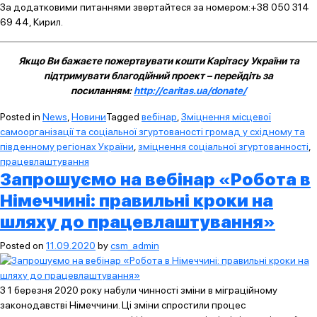
За додатковими питаннями звертайтеся за номером:+38 050 314
69 44, Кирил.
Якщо Ви бажаєте пожертвувати кошти Карітасу України та
підтримувати благодійний проект – перейдіть за
посиланням:
http://caritas.ua/donate/
Posted in
News
,
Новини
Tagged
вебінар
,
Зміцнення місцевої
самоорганізації та соціальної згуртованості громад у східному та
південному регіонах України
,
зміцнення соціальної згуртованності
,
працевлаштування
Запрошуємо на вебінар «Робота в
Німеччині: правильні кроки на
шляху до працевлаштування»
Posted on
11.09.2020
by
csm_admin
З 1 березня 2020 року набули чинності зміни в міграційному
законодавстві Німеччини. Ці зміни спростили процес