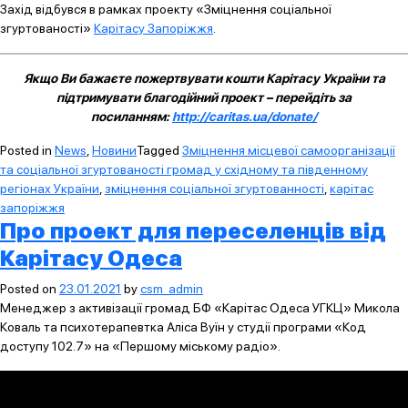
Захід відбувся в рамках проекту «Зміцнення соціальної
згуртованості»
Карітасу Запоріжжя
.
Якщо Ви бажаєте пожертвувати кошти Карітасу України та
підтримувати благодійний проект – перейдіть за
посиланням:
http://caritas.ua/donate/
Posted in
News
,
Новини
Tagged
Зміцнення місцевої самоорганізації
та соціальної згуртованості громад у східному та південному
регіонах України
,
зміцнення соціальної згуртованності
,
карітас
запоріжжя
Про проект для переселенців від
Карітасу Одеса
Posted on
23.01.2021
by
csm_admin
Менеджер з активізації громад БФ «Карітас Одеса УГКЦ» Микола
Коваль та психотерапевтка Аліса Вуїн у студії програми «Код
доступу 102.7» на «Першому міському радіо».