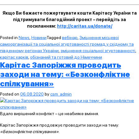
Якщо Ви бажаєте пожертвувати кошти Карітасу України та
підтримувати благодійний проект – перейдіть за
посиланням:
http://caritas.ua/donate/
Posted in
News
,
Новини
Tagged
вебінар
,
Зміцнення місцевої
самоорганізації та соціальної згуртованості громад у східному та
південному регіонах України
,
зміцнення соціальної згуртованності
,
карітас харків
,
обізнаний та готовий до Німеччини
Карітас Запоріжжя проводить
заходи на тему: «Безконфліктне
спілкування»
Posted on
06.08.2020
by
csm_admin
Вдало вирішений конфлікт – це неабияке вміння.
Карітас Запоріжжя продовжує проводити заходи на тему:
«Безконфліктне спілкування»
.