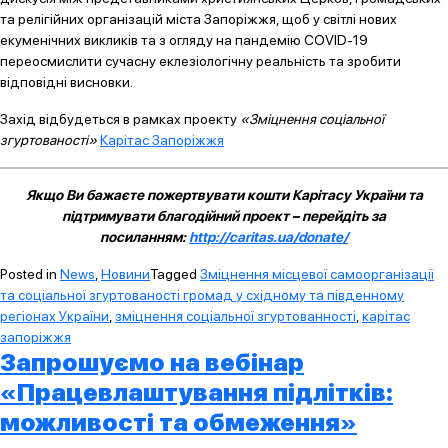
та релігійних організацій міста Запоріжжя, щоб у світлі нових
екуменічних викликів та з огляду на пандемію COVID-19
переосмислити сучасну еклезіологічну реальність та зробити
відповідні висновки.
Захід відбудеться в рамках проекту
«Зміцнення соціальної
згуртованості»
Карітас Запоріжжя
Якщо Ви бажаєте пожертвувати кошти Карітасу України та
підтримувати благодійний проект – перейдіть за
посиланням:
http://caritas.ua/donate/
Posted in
News
,
Новини
Tagged
Зміцнення місцевої самоорганізації
та соціальної згуртованості громад у східному та південному
регіонах України
,
зміцнення соціальної згуртованності
,
карітас
запоріжжя
Запрошуємо на вебінар
«Працевлаштування підлітків:
можливості та обмеження»