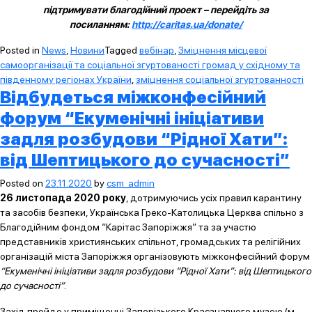
підтримувати благодійний проект – перейдіть за
посиланням:
http://caritas.ua/donate/
Posted in
News
,
Новини
Tagged
вебінар
,
Зміцнення місцевої
самоорганізації та соціальної згуртованості громад у східному та
південному регіонах України
,
зміцнення соціальної згуртованності
Відбудеться міжконфесійний
форум “Екуменічні ініціативи
задля розбудови “Рідної Хати”:
від Шептицького до сучасності”
Posted on
23.11.2020
by
csm_admin
26 листопада 2020 року
, дотримуючись усіх правил карантину
та засобів безпеки, Українська Греко-Католицька Церква спільно з
Благодійним фондом “Карітас Запоріжжя” та за участю
представників християнських спільнот, громадських та релігійних
організацій міста Запоріжжя організовують міжконфесійний форум
“Екуменічні ініціативи задля розбудови “Рідної Хати”: від Шептицького
до сучасності”
.
Захід пройде у приміщенні Запорізького Краєзнавчого музею (м.