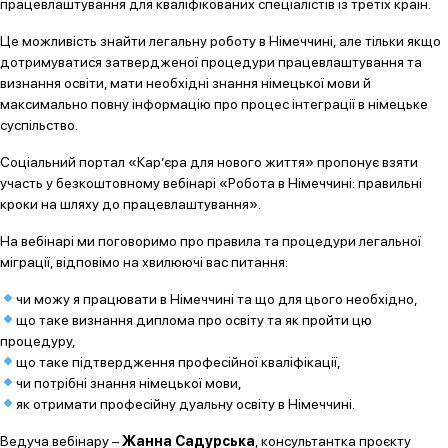
працевлаштування для кваліфікованих спеціалістів із третіх країн.
Це можливість знайти легальну роботу в Німеччині, але тільки якщо
дотримуватися затвердженої процедури працевлаштування та
визнання освіти, мати необхідні знання німецької мови й
максимально повну інформацію про процес інтеграції в німецьке
суспільство.
Соціальний портал «Кар’єра для нового життя» пропонує взяти
участь у безкоштовному вебінарі «Робота в Німеччині: правильні
кроки на шляху до працевлаштування».
На вебінарі ми поговоримо про правила та процедури легальної
міграції, відповімо на хвилюючі вас питання:
чи можу я працювати в Німеччині та що для цього необхідно,
що таке визнання диплома про освіту та як пройти цю
процедуру,
що таке підтвердження професійної кваліфікації,
чи потрібні знання німецької мови,
як отримати професійну дуальну освіту в Німеччині.
Ведуча вебінару –
Жанна Садурська
, консультантка проєкту