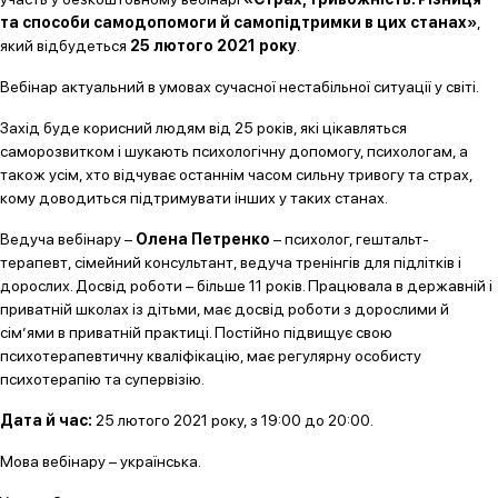
та способи самодопомоги й самопідтримки в цих станах»
,
який відбудеться
25 лютого 2021 року
.
Вебінар актуальний в умовах сучасної нестабільної ситуації у світі.
Захід буде корисний людям від 25 років, які цікавляться
саморозвитком і шукають психологічну допомогу, психологам, а
також усім, хто відчуває останнім часом сильну тривогу та страх,
кому доводиться підтримувати інших у таких станах.
Ведуча вебінару –
Олена Петренко
– психолог, гештальт-
терапевт, сімейний консультант, ведуча тренінгів для підлітків і
дорослих. Досвід роботи – більше 11 років. Працювала в державній і
приватній школах із дітьми, має досвід роботи з дорослими й
сім’ями в приватній практиці. Постійно підвищує свою
психотерапевтичну кваліфікацію, має регулярну особисту
психотерапію та супервізію.
Дата й час:
25 лютого 2021 року, з 19:00 до 20:00.
Мова вебінару – українська.