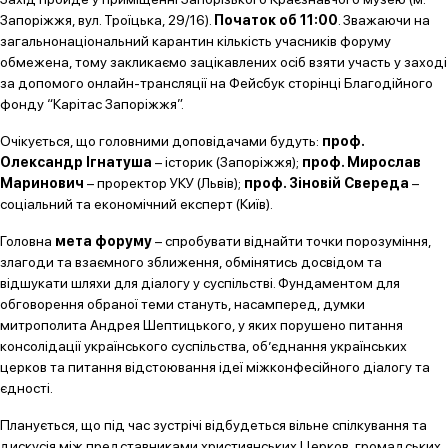
Запоріжжя, вул. Троїцька, 29/16).
Початок об 11:00
. Зважаючи на
загальнонаціональний карантин кількість учасників форуму
обмежена, тому закликаємо зацікавлених осіб взяти участь у заході
за допомого онлайн-трансляції на Фейсбук сторінці Благодійного
фонду “Карітас Запоріжжя”.
Очікується, що головними доповідачами будуть:
проф.
Олександр Ігнатуша
– історик (Запоріжжя);
проф. Мирослав
Маринович
– проректор УКУ (Львів);
проф. Зіновій Свереда
–
соціальний та економічний експерт (Київ).
Головна
мета форуму
– спробувати віднайти точки порозуміння,
злагоди та взаємного зближення, обмінятись досвідом та
відшукати шляхи для діалогу у суспільстві. Фундаментом для
обговорення обраної теми стануть, насамперед, думки
митрополита Андрея Шептицького, у яких порушено питання
консолідації українського суспільства, об’єднання українських
церков та питання відстоювання ідеї міжконфесійного діалогу та
єдності.
Планується, що під час зустрічі відбудеться вільне спілкування та
дискусія між представниками християнських Церков, громадських