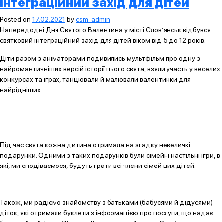
інтеграційний захід для дітей
Posted on
17.02.2021
by
csm_admin
Напередодні Дня Святого Валентина у місті Слов’янськ відбувся
святковий інтеграційний захід для дітей віком від 5 до 12 років.
Діти разом з аніматорами подивились мультфільм про одну з
найромантичніших версій історії цього свята, взяли участь у веселих
конкурсах та іграх, танцювали й малювали валентинки для
найрідніших.
Під час свята кожна дитина отримала на згадку невеличкі
подарунки. Одними з таких подарунків були сімейні настільні ігри, в
які, ми сподіваємося, будуть грати всі члени сімей цих дітей.
Також, ми радіємо знайомству з батьками (бабусями й дідусями)
діток, які отримали буклети з інформацією про послуги, що надає