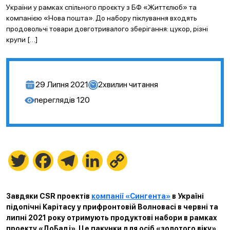
України у рамках спільного проєкту з БФ «Життєлюб» та
компанією «Нова пошта». До набору піклування входять
продовольчі товари довготривалого зберігання: цукор, різні
крупи […]
29 Липня 2021
2
хвилин читання
переглядів
120
Twitter
Facebook
Telegram
LinkedIn
Copy
Link
Завдяки CSR проектів
компанії «Сингента»
в Україні
підопічні Карітасу у прифронтовій Волновасі в червні та
липні 2021 року отримують продуктові набори в рамках
проекту «ДоБаді». Це пакунки для осіб «золотого віку»,