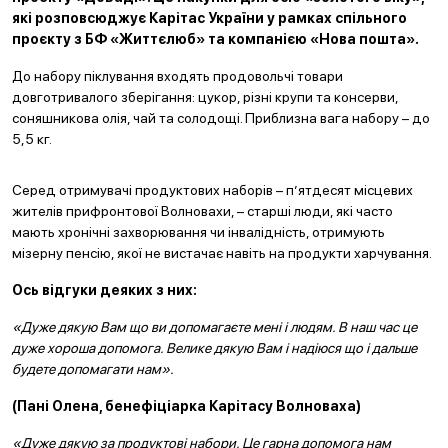
які розповсюджує Карітас України у рамках спільного
проєкту з БФ «Життєлюб» та компанією «Нова пошта».
До набору піклування входять продовольчі товари
довготривалого зберігання: цукор, різні крупи та консерви,
соняшникова олія, чай та солодощі. Приблизна вага набору – до
5,5 кг.
Серед отримувачі продуктових наборів – п’ятдесят місцевих
жителів прифронтової Волновахи, – старші люди, які часто
мають хронічні захворювання чи інвалідність, отримують
мізерну пенсію, якої не вистачає навіть на продукти харчування.
Ось відгуки деяких з них:
«Дуже дякую Вам що ви допомагаєте мені і людям. В наш час це
дуже хороша допомога. Велике дякую Вам і надіюся що і дальше
будете допомагати нам».
(Пані Олена, бенефіціарка Карітасу Волноваха)
«Дуже дякую за продуктові набори. Це гарна допомога нам