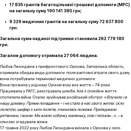
17 835 грантів багатоцільової грошової допомоги (MPC)
на загальну суму 190 141 380 грн;
9 229 медичних грантів на загальну суму 72 637 800
грн.
Загальна сума наданої підтримки становила 262 779 180
грн.
Загалом допомогу отримала 27 064 людина.
Любов Леонідівна з прифронтового Оріхова, Запорізька область,
отримала обидва види допомоги: після раптової втрати свого дому
вона потребувала термінової медичної допомоги.
Вона прожила у рідному Оріхові всеу воє життя – 74 роки.
Працювала у РАГС, реєструвала шлюби. Але її спокійне життя
спопелила війна. Оселю зруйнував російський обстріл: «
Влучило і в
нашу домівку. Пряме попадання – і не стало в нас свого житла: скло
полетіло, шифер з хати полетів, зчинилась пожежа. Приїжджали
рятівники, гасили. Ми взяли собачку маленьку, сіли і поїхали…
», – в
сльозах згадувала жінка.
17 травня 2022 року Любов Леонідівна виїхала з Оріхова у село