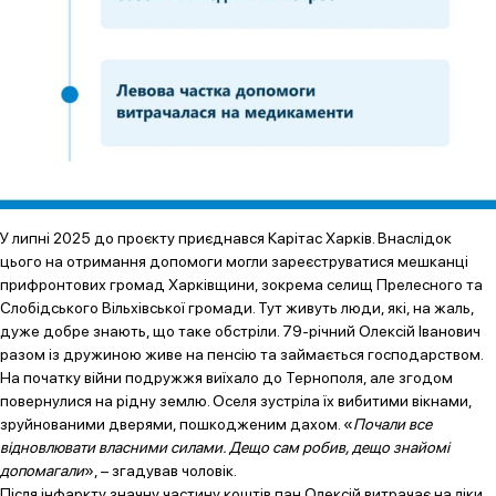
У липні 2025 до проєкту приєднався Карітас Харків. Внаслідок
цього на отримання допомоги могли зареєструватися мешканці
прифронтових громад Харківщини, зокрема селищ Прелесного та
Слобідського Вільхівської громади. Тут живуть люди, які, на жаль,
дуже добре знають, що таке обстріли. 79-річний Олексій Іванович
разом із дружиною живе на пенсію та займається господарством.
На початку війни подружжя виїхало до Тернополя, але згодом
повернулися на рідну землю. Оселя зустріла їх вибитими вікнами,
зруйнованими дверями, пошкодженим дахом. «
Почали все
відновлювати власними силами. Дещо сам робив, дещо знайомі
допомагали
», – згадував чоловік.
Після інфаркту значну частину коштів пан Олексій витрачає на ліки.