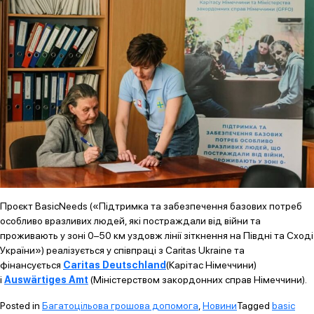
Проєкт BasicNeeds («Підтримка та забезпечення базових потреб
особливо вразливих людей, які постраждали від війни та
проживають у зоні 0–50 км уздовж лінії зіткнення на Півдні та Сході
України») реалізується у співпраці з Caritas Ukraine та
фінансується
Caritas Deutschland
(Карітас Німеччини)
і
Auswärtiges Amt
(Міністерством закордонних справ Німеччини).
Posted in
Багатоцільова грошова допомога
,
Новини
Tagged
basic