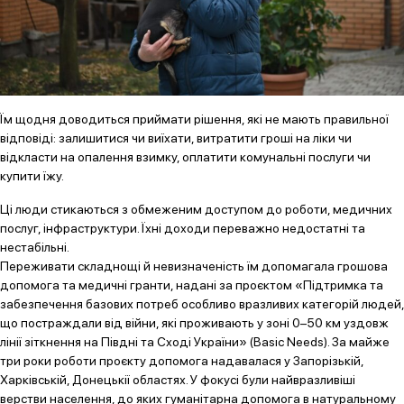
Їм щодня доводиться приймати рішення, які не мають правильної
відповіді: залишитися чи виїхати, витратити гроші на ліки чи
відкласти на опалення взимку, оплатити комунальні послуги чи
купити їжу.
Ці люди стикаються з обмеженим доступом до роботи, медичних
послуг, інфраструктури. Їхні доходи переважно недостатні та
нестабільні.
Переживати складнощі й невизначеність їм допомагала грошова
допомога та медичні гранти, надані за проєктом «Підтримка та
забезпечення базових потреб особливо вразливих категорій людей,
що постраждали від війни, які проживають у зоні 0–50 км уздовж
лінії зіткнення на Півдні та Сході України» (Basic Needs). За майже
три роки роботи проєкту допомога надавалася у Запорізькій,
Харківській, Донецькії областях. У фокусі були найвразливіші
верстви населення, до яких гуманітарна допомога в натуральному