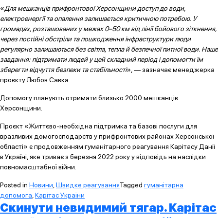
«
Для мешканців прифронтової Херсонщини доступ до води,
електроенергії та опалення залишається критичною потребою. У
громадах, розташованих у межах 0–50 км від лінії бойового зіткнення,
через постійні обстріли та пошкодження інфраструктури люди
регулярно залишаються без світла, тепла й безпечної питної води. Наше
завдання: підтримати людей у цей складний період і допомогти їм
зберегти відчуття безпеки та стабільності
», — зазначає менеджерка
проєкту Любов Савка.
Допомогу планують отримати близько 2000 мешканців
Херсонщини.
Проєкт «Життєво-необхідна підтримка та базові послуги для
вразливих домогосподарств у прифронтових районах Херсонської
області» є продовженням гуманітарного реагування Карітасу Данії
в Україні, яке триває з березня 2022 року у відповідь на наслідки
повномасштабної війни.
Posted in
Новини
,
Швидке реагування
Tagged
гуманітарна
допомога
,
Карітас України
Скинути невидимий тягар. Карітас