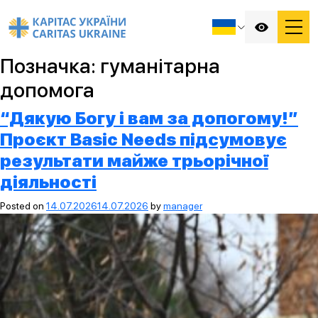
Позначка:
гуманітарна
допомога
“Дякую Богу і вам за допогому!”
Проєкт Basic Needs підсумовує
результати майже трьорічної
діяльності
Posted on
14.07.2026
14.07.2026
by
manager