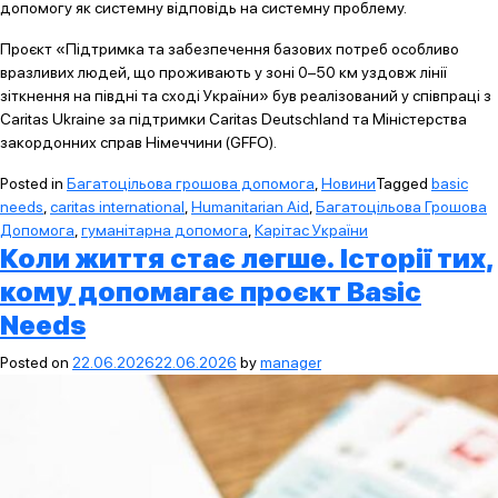
допомогу як системну відповідь на системну проблему.
Проєкт «Підтримка та забезпечення базових потреб особливо
вразливих людей, що проживають у зоні 0–50 км уздовж лінії
зіткнення на півдні та сході України» був реалізований у співпраці з
Caritas Ukraine за підтримки Caritas Deutschland та Міністерства
закордонних справ Німеччини (GFFO).
Posted in
Багатоцільова грошова допомога
,
Новини
Tagged
basic
needs
,
caritas international
,
Humanitarian Aid
,
Багатоцільова Грошова
Допомога
,
гуманітарна допомога
,
Карітас України
Коли життя стає легше. Історії тих,
кому допомагає проєкт Basic
Needs
Posted on
22.06.2026
22.06.2026
by
manager