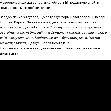
Новоолександрівка Запорізької області. Їй пощастило знайти
прихисток в місцевої жительки.
Згодом жінка з’ясувала, що потребує термінової операції на серці.
Допоміг Карітас Запоріжжя: надав і багатоцільову грошову
допомогу, і медичний грант.
«Дуже вдячна, що мені пощастило
зустрітися з таким благодійним фондом, як Карітас, і з такими людьми,
які в ньому працюють. Карітас для мене був порятунком, і на той
момент, і зараз
», – дякує Любов Леонідівна.
Де оселилася жінка та її домашній улюбленець після евакуації,
дивіться тут: