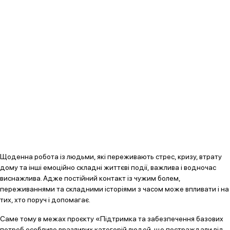
Щоденна робота із людьми, які переживають стрес, кризу, втрату
дому та інші емоційно складні життєві події, важлива і водночас
виснажлива. Адже постійний контакт із чужим болем,
переживаннями та складними історіями з часом може впливати і на
тих, хто поруч і допомагає.
Саме тому в межах проєкту «Підтримка та забезпечення базових
потреб особливо вразливих категорій людей, що постраждали від