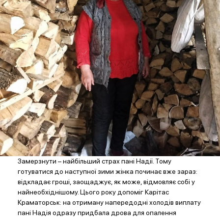
Замерзнути – найбільший страх пані Надії. Тому
готуватися до наступної зими жінка починає вже зараз:
відкладає гроші, заощаджує, як може, відмовляє собі у
найнеобхіднішому. Цього року допоміг Карітас
Краматорськ: на отриману напередодні холодів виплату
пані Надія одразу придбала дрова для опалення