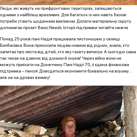
Люди, які живуть на прифронтових територіях, залишаються
одними з найбільш вразливих. Для багатьох із них навіть базові
потреби стають щоденним викликом. Долати матеріальну скруту
допомагає проєкт Basic Needs. Історії підтримки читайте нижче.
Понад 25 років пані Надія працювала листоношею у селищі
Билбасівка. Вона приносила людям новини від рідних, знала, хто
запитає про листа від дітей, хто яку газету виписує. А сьогодні сама
так чекає на дзвінок від доньки й онуків! Через війну вони не
можуть приїхати на Донеччину. Пані Надії 70, її єдина фінансова
підтримка – пенсія. Доводиться економити буквально на всьому…
але не на дровах взимку!