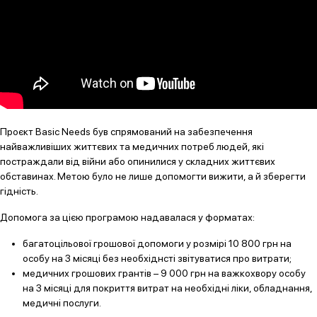
Проєкт Basic Needs був спрямований на забезпечення
найважливіших життєвих та медичних потреб людей, які
постраждали від війни або опинилися у складних життєвих
обставинах. Метою було не лише допомогти вижити, а й зберегти
гідність.
Допомога за цією програмою надавалася у форматах:
багатоцільової грошової допомоги у розмірі 10 800 грн на
особу на 3 місяці без необхіднсті звітуватися про витрати;
медичних грошових грантів – 9 000 грн на важкохвору особу
на 3 місяці для покриття витрат на необхідні ліки, обладнання,
медичні послуги.