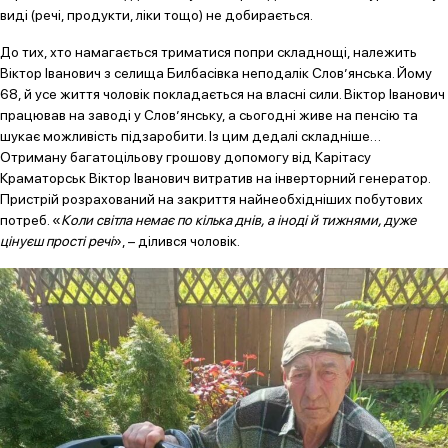
виді (речі, продукти, ліки тощо) не добирається.
До тих, хто намагається триматися попри складнощі, належить
Віктор Іванович з селища Билбасівка неподалік Слов’янська. Йому
68, й усе життя чоловік покладається на власні сили. Віктор Іванович
працював на заводі у Слов’янську, а сьогодні живе на пенсію та
шукає можливість підзаробити. Із цим дедалі складніше…
Отриману багатоцільову грошову допомогу від Карітасу
Краматорськ Віктор Іванович витратив на інверторний генератор.
Пристрій розрахований на закриття найнеобхідніших побутових
потреб. «
Коли світла немає по кілька днів, а іноді й тижнями, дуже
цінуєш прості речі
», – ділився чоловік.