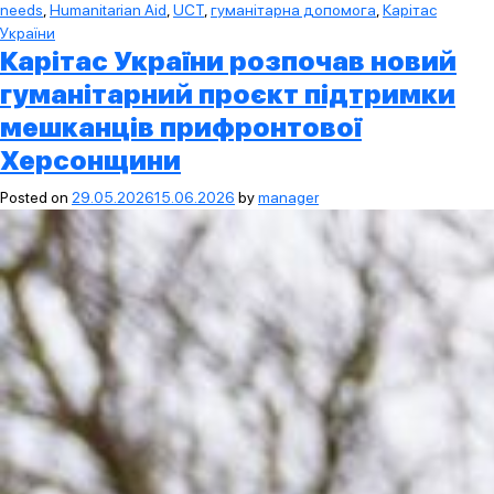
needs
,
Humanitarian Aid
,
UCT
,
гуманітарна допомога
,
Карітас
України
Карітас України розпочав новий
гуманітарний проєкт підтримки
мешканців прифронтової
Херсонщини
Posted on
29.05.2026
15.06.2026
by
manager