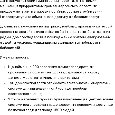
Данії запустив новий гуманітарний проєкт для підтримки
мешканців прифронтових громад Херсонської області, які
продовжують жити в умовах постійних обстрілів, руйнування
інфраструктури та обмеженого доступу до базових послуг.
Діяльність спрямована на підтримку найбільш вразливих категорій
населення: людей похилого віку, осіб з інвалідністю, багатодітних
родин, домогосподарств із пошкодженим житлом, евакуйованих
людей та місцевих мешканців, які залишаються поблизу лінії
бойових дій.
У межах проєкту:
Щонайменше 200 вразливих домогосподарств, які
проживають поблизу лінії фронту, отримають грошову
допомогу за стратегічними пріоритетами
150 домогосподарств отримають альтернативні енергетичні
системи для підвищення стійкості до перебоїв
електропостачання;
У трьох населених пунктах буде відновлено децентралізовані
системи водопостачання, що дозволить повернути доступ до
безпечної води для понад 1500 людей.