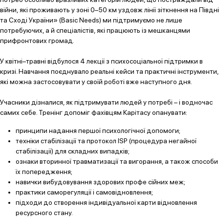
війни, які проживають у зоні 0–50 км уздовж лінії зіткнення на Півдні
та Сході України» (Basic Needs) ми підтримуємо не лише
потребуючих, а й спеціалістів, які працюють із мешканцями
прифронтових громад.
У квітні–травні відбулося 4 лекції з психосоціальної підтримки в
кризі. Навчання поєднувало реальні кейси та практичні інструменти,
які можна застосовувати у своїй роботі вже наступного дня.
Учасники дізналися, як підтримувати людей у потребі – і водночас
самих себе. Тренінг допоміг фахівцям Карітасу опанувати:
принципи надання першої психологічної допомоги;
техніки стабілізації та протокол ISP (процедура негайної
стабілізації) для складних випадків;
ознаки вторинної травматизації та вигорання, а також способи
їх попередження;
навички вибудовування здорових профе сійних меж;
практики саморегуляції і самовідновлення;
підходи до створення індивідуальної карти відновлення
ресурсного стану.