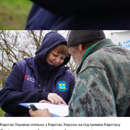
Карітас України спільно з Карітас Херсон за підтримки Карітасу