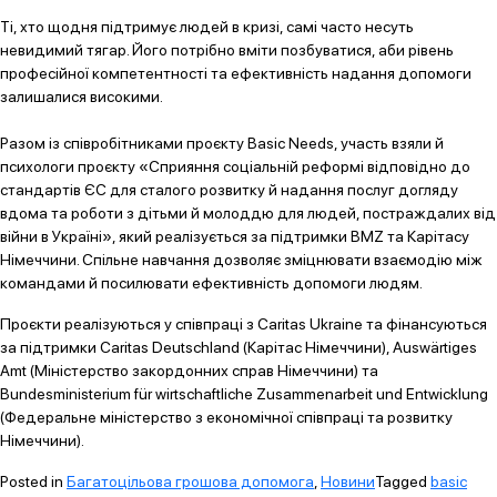
Ті, хто щодня підтримує людей в кризі, самі часто несуть
невидимий тягар. Його потрібно вміти позбуватися, аби рівень
професійної компетентності та ефективність надання допомоги
залишалися високими.
Разом із співробітниками проєкту Basic Needs, участь взяли й
психологи проєкту «Сприяння соціальній реформі відповідно до
стандартів ЄС для сталого розвитку й надання послуг догляду
вдома та роботи з дітьми й молоддю для людей, постраждалих від
війни в Україні», який реалізується за підтримки BMZ та Карітасу
Німеччини. Спільне навчання дозволяє зміцнювати взаємодію між
командами й посилювати ефективність допомоги людям.
Проєкти реалізуються у співпраці з Caritas Ukraine та фінансуються
за підтримки
Caritas Deutschland (Карітас Німеччини), Auswärtiges
Amt (Міністерство закордонних справ Німеччини) та
Bundesministerium für wirtschaftliche Zusammenarbeit und Entwicklung
(Федеральне міністерство з економічної співпраці та розвитку
Німеччини).
Posted in
Багатоцільова грошова допомога
,
Новини
Tagged
basic