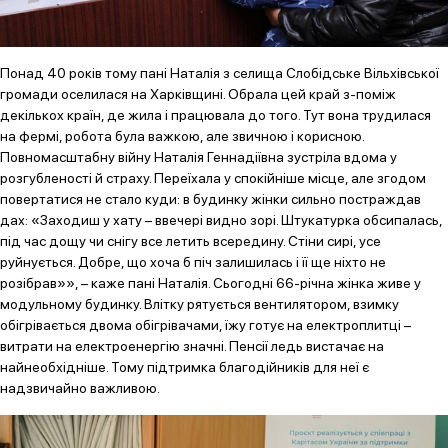
Понад 40 років тому пані Наталія з селища Слобідське Вільхівської
громади оселилася на Харківщині. Обрала цей край з-поміж
декількох країн, де жила і працювала до того. Тут вона трудилася
на фермі, робота була важкою, але звичною і корисною.
Повномасштабну війну Наталія Геннадіївна зустріла вдома у
розгубленості й страху. Переїхала у спокійніше місце, але згодом
повертатися не стало куди: в будинку жінки сильно постраждав
дах: «Заходиш у хату – ввечері видно зорі. Штукатурка обсипалась,
під час дощу чи снігу все летить всередину. Стіни сирі, усе
руйнується. Добре, що хоча б піч залишилась і її ще ніхто не
розібрав»», – каже пані Наталія. Сьогодні 66-річна жінка живе у
модульному будинку. Влітку рятується вентилятором, взимку
обігрівається двома обігрівачами, їжу готує на електроплитці –
витрати на електроенергію значні. Пенсії ледь вистачає на
найнеобхідніше. Тому підтримка благодійників для неї є
надзвичайно важливою.