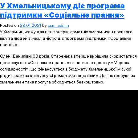
У Хмельницькому діє програма
підтримки «Соціальне прання»
Posted on
29.01.2021
by
csm_admin
У Хмельницькому для пенсіонерів, самотніх хмельничан похилого
віку та людей з інвалідністю діє програма підтримки «Соціальне
прання».
Олені Данилівні 80 років. Старенька вперше вирішила скористатися
ціє послугою. «Соціальне прання» є частиною проєкту «Мережа
солідарності», що фінансується з бюджету Хмельницької міської
ради в рамках конкурсу «Громадські ініціативи». Для потребуючих
хмельничан така послуга обходиться безкоштовно.