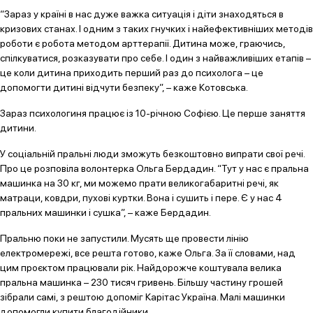
“Зараз у країні в нас дуже важка ситуація і діти знаходяться в
кризових станах. І одним з таких гнучких і найефективніших методів
роботи є робота методом арттерапії. Дитина може, граючись,
спілкуватися, розказувати про себе. І один з найважливіших етапів –
це коли дитина приходить перший раз до психолога – це
допомогти дитині відчути безпеку”, – каже Котовська.
Зараз психологиня працює із 10-річною Софією. Це перше заняття
дитини.
У соціальній пральні люди зможуть безкоштовно випрати свої речі.
Про це розповіла волонтерка Ольга Бердадин. “Тут у нас є пральна
машинка на 30 кг, ми можемо прати великогабаритні речі, як
матраци, ковдри, пухові куртки. Вона і сушить і пере. Є у нас 4
пральних машинки і сушка”, – каже Бердадин.
Пральню поки не запустили. Мусять ще провести лінію
електромережі, все решта готово, каже Ольга. За її словами, над
цим проєктом працювали рік. Найдорожче коштувала велика
пральна машинка – 230 тисяч гривень. Більшу частину грошей
зібрали самі, з рештою допоміг Карітас Україна. Малі машинки
допомогли купити благодійники.