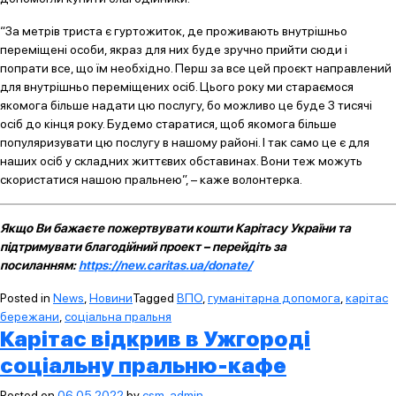
“За метрів триста є гуртожиток, де проживають внутрішньо
переміщені особи, якраз для них буде зручно прийти сюди і
попрати все, що їм необхідно. Перш за все цей проєкт направлений
для внутрішньо переміщених осіб. Цього року ми стараємося
якомога більше надати цю послугу, бо можливо це буде 3 тисячі
осіб до кінця року. Будемо старатися, щоб якомога більше
популяризувати цю послугу в нашому районі. І так само це є для
наших осіб у складних життєвих обставинах. Вони теж можуть
скористатися нашою пральнею”, – каже волонтерка.
Якщо Ви бажаєте пожертвувати кошти Карітасу України та
підтримувати благодійний проект – перейдіть за
посиланням:
https://new.caritas.ua/donate/
Posted in
News
,
Новини
Tagged
ВПО
,
гуманітарна допомога
,
карітас
бережани
,
соціальна пральня
Карітас відкрив в Ужгороді
соціальну пральню-кафе
Posted on
06.05.2022
by
csm_admin