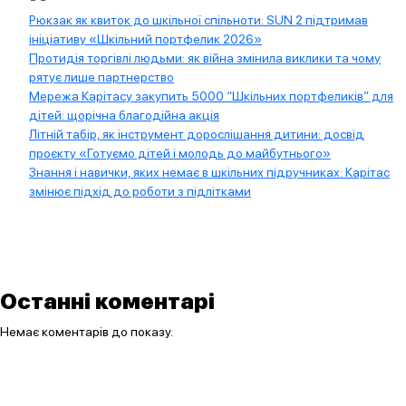
Рюкзак як квиток до шкільної спільноти: SUN 2 підтримав
ініціативу «Шкільний портфелик 2026»
Протидія торгівлі людьми: як війна змінила виклики та чому
рятує лише партнерство
Мережа Карітасу закупить 5000 “Шкільних портфеликів” для
дітей: щорічна благодійна акція
Літній табір, як інструмент дорослішання дитини: досвід
проєкту «Готуємо дітей і молодь до майбутнього»
Знання і навички, яких немає в шкільних підручниках: Карітас
змінює підхід до роботи з підлітками
Останні коментарі
Немає коментарів до показу.