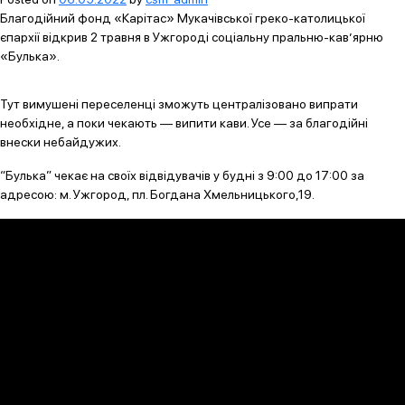
Благодійний фонд «Карітас» Мукачівської греко-католицької
єпархії відкрив 2 травня в Ужгороді соціальну пральню-кав’ярню
«Булька».
Тут вимушені переселенці зможуть централізовано випрати
необхідне, а поки чекають — випити кави. Усе — за благодійні
внески небайдужих.
“Булька” чекає на своїх відвідувачів у будні з 9:00 до 17:00 за
адресою: м. Ужгород, пл. Богдана Хмельницького,19.