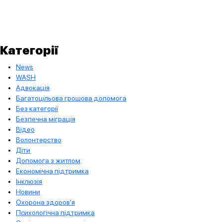
Категорії
News
WASH
Адвокація
Багатоцільова грошова допомога
Без категорії
Безпечна міграція
Відео
Волонтерство
Діти
Допомога з житлом
Економічна підтримка
Інклюзія
Новини
Охорона здоров'я
Психологічна підтримка