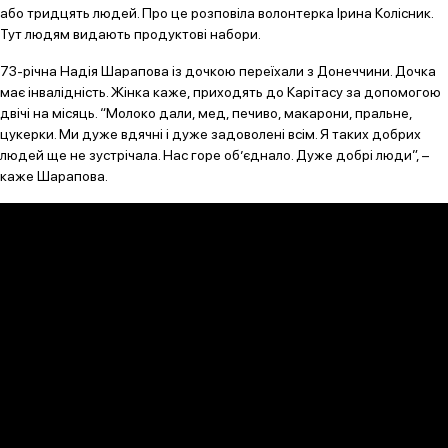
або тридцять людей. Про це розповіла волонтерка Ірина Колісник.
Тут людям видають продуктові набори.
73-річна Надія Шарапова із дочкою переїхали з Донеччини. Дочка
має інвалідність. Жінка каже, приходять до Карітасу за допомогою
двічі на місяць. “Молоко дали, мед, печиво, макарони, пральне,
цукерки. Ми дуже вдячні і дуже задоволені всім. Я таких добрих
людей ще не зустрічала. Нас горе об’єднало. Дуже добрі люди”, –
каже Шарапова.