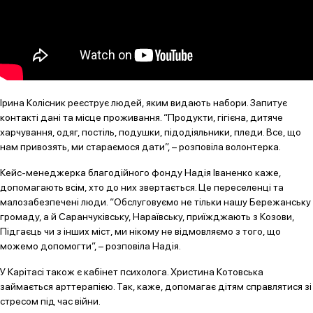
Ірина Колісник реєструє людей, яким видають набори. Запитує
контакті дані та місце проживання. “Продукти, гігієна, дитяче
харчування, одяг, постіль, подушки, підодіяльники, пледи. Все, що
нам привозять, ми стараємося дати”, – розповіла волонтерка.
Кейс-менеджерка благодійного фонду Надія Іваненко каже,
допомагають всім, хто до них звертається. Це переселенці та
малозабезпечені люди. “Обслуговуємо не тільки нашу Бережанську
громаду, а й Саранчуківську, Нараївську, приїжджають з Козови,
Підгаєць чи з інших міст, ми нікому не відмовляємо з того, що
можемо допомогти”, – розповіла Надія.
У Карітасі також є кабінет психолога. Христина Котовська
займається арттерапією. Так, каже, допомагає дітям справлятися зі
стресом під час війни.