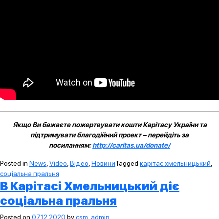
Якщо Ви бажаєте пожертвувати кошти Карітасу України та
підтримувати благодійний проект – перейдіть за
посиланням:
http://caritas.ua/donate/
Posted in
News
,
Video
,
Відео
,
Новини
Tagged
карітас хмельницький
,
соціальна пральня
В Карітасі Хмельницький діє
соціальна пральня
Posted on
07.12.2020
by
csm_admin