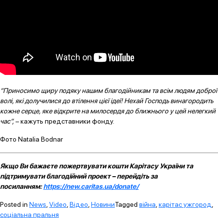
“Приносимо щиру подяку нашим благодійникам та всім людям доброї
волі, які долучилися до втілення цієї ідеї! Нехай Господь винагородить
кожне серце, яке відкрите на милосердя до ближнього у цей нелегкий
час”,
– кажуть представники фонду.
Фото Natalia Bodnar
Якщо Ви бажаєте пожертвувати кошти Карітасу України та
підтримувати благодійний проект – перейдіть за
посиланням:
https://new.caritas.ua/donate/
Posted in
News
,
Video
,
Відео
,
Новини
Tagged
війна
,
карітас ужгород
,
соціальна пральня