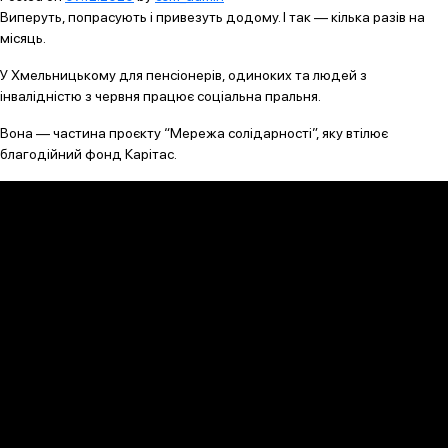
Виперуть, попрасують і привезуть додому. І так — кілька разів на
місяць.
У Хмельницькому для пенсіонерів, одиноких та людей з
інвалідністю з червня працює соціальна пральня.
Вона — частина проєкту “Мережа солідарності”, яку втілює
благодійний фонд Карітас.