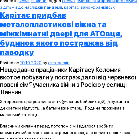
Posted in
News
,
Новини
Tagged
cnewa
,
зменшення вразливості сімей
з дітьми до наслідків пандемії
,
карітас івано-франківськ
Карітас придбав
металопластикові вікна та
міжкімнатні двері для АТОвця,
будинок якого постражав від
паводку
Posted on
19.10.2020
by
csm_admin
Нещодавно працівники Карітасу Коломия
вкотре побували у постраждалої від червневої
повені сім’ї учасника війни з Росією у селищі
Ланчин.
З дорослих працює лише зять (учасник бойових дій), дружина в
декретній відпустці, а батьки вже старші. Родина проживає в
маленькій хатинці.
Власними силами перед потопом сім’ї вдалося зробити
косметичний ремонт своєї скромної оселі, але велика повінь всю