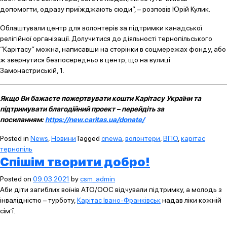
допомогти, одразу приїжджають сюди”, – розповів Юрій Кулик.
Облаштували центр для волонтерів за підтримки канадської
релігійної організації. Долучитися до діяльності тернопільського
“Карітасу” можна, написавши на сторінки в соцмережах фонду, або
ж звернутися безпосередньо в центр, що на вулиці
Замонастриській, 1.
Якщо Ви бажаєте пожертвувати кошти Карітасу України та
підтримувати благодійний проект – перейдіть за
посиланням:
https://new.caritas.ua/donate/
Posted in
News
,
Новини
Tagged
cnewa
,
волонтери
,
ВПО
,
карітас
тернопіль
Спішім творити добро!
Posted on
09.03.2021
by
csm_admin
Аби діти загиблих воїнів АТО/ООС відчували підтримку, а молодь з
інвалідністю – турботу,
Карітас Івано-Франківськ
надав ліки кожній
сім’ї.