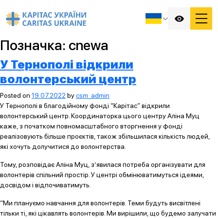
Позначка:
cnewa
У Тернополі відкрили
волонтерський центр
Posted on
19.07.2022
by
csm_admin
У Тернополі в благодійному фонді “Карітас” відкрили
волонтерський центр. Координаторка цього центру Аліна Муц
каже, з початком повномасштабного вторгнення у фонді
реалізовують більше проєктів, також збільшилася кількість людей,
які хочуть долучитися до волонтерства.
Тому, розповідає Аліна Муц, з’явилася потреба організувати для
волонтерів спільний простір. У центрі обмінюватимуться ідеями,
досвідом і відпочиватимуть.
“Ми плануємо навчання для волонтерів. Теми будуть висвітлені
тільки ті, які цікавлять волонтерів. Ми вирішили, що будемо залучати