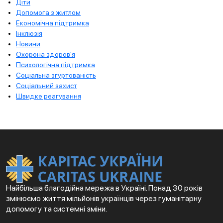
Діти
Допомога з житлом
Економічна підтримка
Інклюзія
Новини
Охорона здоров'я
Психологічна підтримка
Соціальна згуртованість
Соціальний захист
Швидке реагування
Найбільша благодійна мережа в Україні. Понад 30 років
змінюємо життя мільйонів українців через гуманітарну
допомогу та системні зміни.