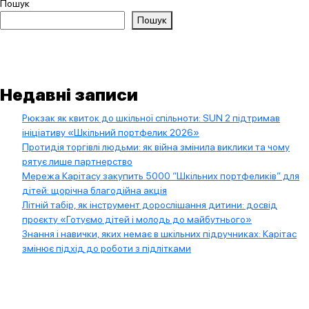
Пошук
Пошук
Недавні записи
Рюкзак як квиток до шкільної спільноти: SUN 2 підтримав
ініціативу «Шкільний портфелик 2026»
Протидія торгівлі людьми: як війна змінила виклики та чому
рятує лише партнерство
Мережа Карітасу закупить 5000 “Шкільних портфеликів” для
дітей: щорічна благодійна акція
Літній табір, як інструмент дорослішання дитини: досвід
проєкту «Готуємо дітей і молодь до майбутнього»
Знання і навички, яких немає в шкільних підручниках: Карітас
змінює підхід до роботи з підлітками