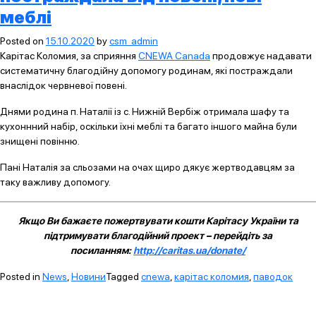
меблі
Posted on
15.10.2020
by
csm_admin
Карітас Коломия, за сприяння
CNEWA Canada
продовжує надавати
систематичну благодійну допомогу родинам, які постраждали
внаслідок червневої повені.
Днями родина п. Наталії із с. Нижній Вербіж отримала шафу та
кухоннний набір, оскільки їхні меблі та багато іншого майна були
знищені повінню.
Пані Наталія за сльозами на очах щиро дякує жертводавцям за
таку важливу допомогу.
Якщо Ви бажаєте пожертвувати кошти Карітасу України та
підтримувати благодійний проект – перейдіть за
посиланням:
http://caritas.ua/donate/
Posted in
News
,
Новини
Tagged
cnewa
,
карітас коломия
,
паводок