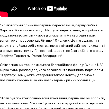
“25 лютого ми прийняли перших переселенців, першу сім’ю з
Харкова. Ми їх поселили тут. Наступні переселенці, які прибували
сюди, вони всі хотіли чимось допомагати. На сьогодні таких
волонтерів-переселенців більше 40 чоловік. Це ті люди, які тут
живуть, знайшли собі в місті житло, а у вільний свій час приходять і
допомагають нам тут”, – розповів директор благодійного фонду
“Карітас Тернопіль” Роман Загородний.
Співзасновник тернопільського благодійного фонду “Файне.UA”
Юрко Кулик розповідає, його організація є постійним партнером
“Карітасу”. Тому, каже, створення такого центру допоможе
поліпшити комунікацію між волонтерами різних організацій.
“Коли був початок повномасштабної війни, перше, що ми зробили,
це приїхали сюди. “Карітас” для нас є своєрідний волонтерський
хаб. І багато волонтерів, багато людей, які хочуть чимось