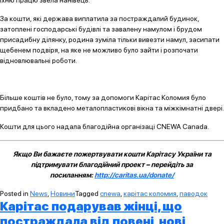
їхню працю звела нанівець.
За кошти, які держава виплатила за постраждалий будинок,
затоплені господарські будівлі та завалену намулом і брудом
присадибну ділянку, родина зуміла тільки вивезти намул, засипати
щебенем подвіря, на яке не можливо було зайти і розпочати
відновлювальні роботи.
Більше коштів не було, тому за допомоги Карітас Коломия було
придбано та вкладено металопластикові вікна та міжкімнатні двері.
Кошти для цього надала благодійна організаці CNEWA Canada.
Якщо Ви бажаєте пожертвувати кошти Карітасу України та
підтримувати благодійний проект – перейдіть за
посиланням:
http://caritas.ua/donate/
Posted in
News
,
Новини
Tagged
cnewa
,
карітас коломия
,
паводок
Карітас подарував жінці, що
постраждала від повені, нові