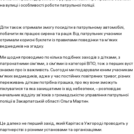
на вулиці і особливості роботи патрульної поліції.
Діти також отримали змогу посидіти в патрульному автомобілі,
побачити як працює сирена та рація. Від патрульних учасники
отримали корисні буклети із правилами поведінки та м’яких
ведмедиків на згадку.
Ми щодня проводимо по кілька подібних заходів з дітками, з
патронатними сім’ями, з сім’ями із категорії ВПО, тож з перших вуст
знаємо про їх важливість. Сьогодні ми подарували юним учасникам
м’яких ведмедиків, адже у час постійних повітряних тривог, різних
переживань діткам потрібна іграшка, про яку вони зможуть
піклуватися та яка захищатиме їх від небезпеки, – розповідає
начальник відділу зв‘язків з громадськістю управління патрульної
поліції в Закарпатській області Ольга Мартин.
Це далеко не перший захід, який Карітас в Ужгороді проводить у
партнерстві з різними установами та організаціями.