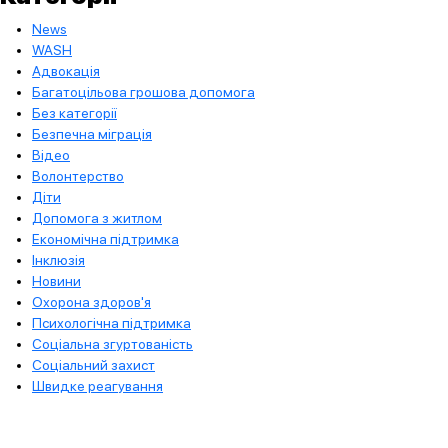
News
WASH
Адвокація
Багатоцільова грошова допомога
Без категорії
Безпечна міграція
Відео
Волонтерство
Діти
Допомога з житлом
Економічна підтримка
Інклюзія
Новини
Охорона здоров'я
Психологічна підтримка
Соціальна згуртованість
Соціальний захист
Швидке реагування