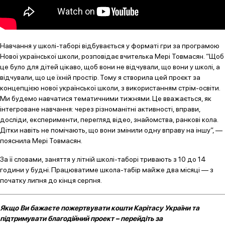
Навчання у школі-таборі відбувається у форматі гри за програмою
Нової української школи, розповідає вчителька Мері Товмасян. “Щоб
це було для дітей цікаво, щоб вони не відчували, що вони у школі, а
відчували, що це їхній простір. Тому я створила цей проєкт за
концепцією нової української школи, з використанням стрім-освіти.
Ми будемо навчатися тематичними тижнями. Це вважається, як
інтегроване навчання: через різноманітні активності, вправи,
досліди, експерименти, перегляд відео, знайомства, ранкові кола.
Дітки навіть не помічають, що вони змінили одну вправу на іншу”, —
пояснила Мері Товмасян.
За її словами, заняття у літній школі-таборі тривають з 10 до 14
години у будні. Працюватиме школа-табір майже два місяці — з
початку липня до кінця серпня.
Якщо Ви бажаєте пожертвувати кошти Карітасу України та
підтримувати благодійний проект – перейдіть за