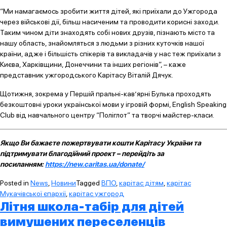
“Ми намагаємось зробити життя дітей, які приїхали до Ужгорода
через військові дії, більш насиченим та проводити корисні заходи.
Таким чином діти знаходять собі нових друзів, пізнають місто та
нашу область, знайомляться з людьми з різних куточків нашої
країни, адже і більшість спікерів та викладачів у нас теж приїхали з
Києва, Харківщини, Донеччини та інших регіонів”, – каже
представник ужгородського Карітасу Віталій Дячук.
Щотижня, зокрема у Першій пральні-кав’ярні Булька проходять
безкоштовні уроки української мови у ігровій формі, English Speaking
Club від навчального центру “Поліглот” та творчі майстер-класи.
Якщо Ви бажаєте пожертвувати кошти Карітасу України та
підтримувати благодійний проект – перейдіть за
посиланням:
https://new.caritas.ua/donate/
Posted in
News
,
Новини
Tagged
ВПО
,
карітас дітям
,
карітас
Мукачівської єпархії
,
карітас ужгород
Літня школа-табір для дітей
вимушених переселенців