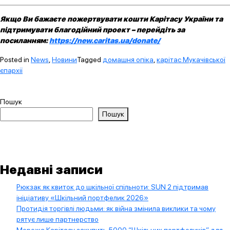
Якщо Ви бажаєте пожертвувати кошти Карітасу України та
підтримувати благодійний проект – перейдіть за
посиланням:
https://new.caritas.ua/donate/
Posted in
News
,
Новини
Tagged
домашня опіка
,
карітас Мукачівської
єпархії
Пошук
Пошук
Недавні записи
Рюкзак як квиток до шкільної спільноти: SUN 2 підтримав
ініціативу «Шкільний портфелик 2026»
Протидія торгівлі людьми: як війна змінила виклики та чому
рятує лише партнерство
Мережа Карітасу закупить 5000 “Шкільних портфеликів” для