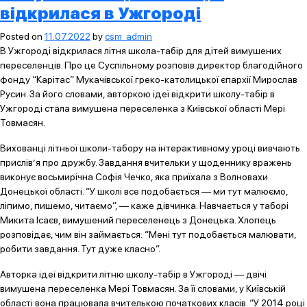
відкрилася в Ужгороді
Posted on
11.07.2022
by
csm_admin
В Ужгороді відкрилася літня школа-табір для дітей вимушених
переселенців. Про це Суспільному розповів директор благодійного
фонду “Карітас” Мукачівської греко-католицької єпархії Мирослав
Русин. За його словами, авторкою ідеї відкрити школу-табір в
Ужгороді стала вимушена переселенка з Київської області Мері
Товмасян.
Вихованці літньої школи-табору на інтерактивному уроці вивчають
прислів’я про дружбу. Завдання вчительки у щоденнику вражень
виконує восьмирічна Софія Чечко, яка приїхала з Волновахи
Донецької області. “У школі все подобається — ми тут малюємо,
ліпимо, пишемо, читаємо”, — каже дівчинка. Навчається у таборі
Микита Ісаєв, вимушений переселенець з Донецька. Хлопець
розповідає, чим він займається: “Мені тут подобається малювати,
робити завдання. Тут дуже класно”.
Авторка ідеї відкрити літню школу-табір в Ужгороді — двічі
вимушена переселенка Мері Товмасян. За її словами, у Київській
області вона працювала вчителькою початкових класів. “У 2014 році