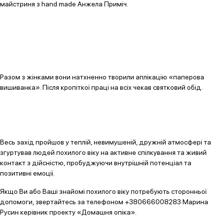
майстриня з hand made Анжела Приміч.
Разом з жінками вони натхненно творили аплікацію «паперова
вишиванка». Після кропіткої праці на всіх чекав святковий обід.
Весь захід пройшов у теплій, невимушеній, дружній атмосфері та
згуртував людей похилого віку на активне спілкування та живий
контакт з дійсністю, пробуджуючи внутрішній потенціал та
позитивні емоції.
Якщо Ви або Ваші знайомі похилого віку потребують сторонньої
допомоги, звертайтесь за телефоном +380666008283 Марина
Русин керівник проекту «Домашня опіка».