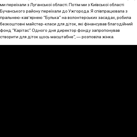
ми переїхали з Луганської області. Потім ми з Київської області
Бучанського району переїхали до Ужгорода. Я співпрацювала з
пральнею-кав’ярнею “Булька” на волонтерських засадах, робила
безкоштовні майстер-класи для діток, які фінансував благодійний
фонд “Карітас”. Одного дня директор фонду запропонував
створити для діток щось масштабне”, — розповіла жінка.