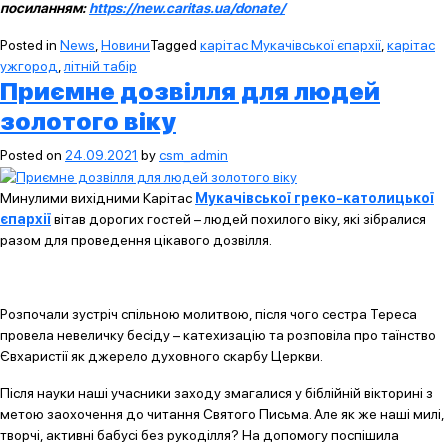
посиланням:
https://new.caritas.ua/donate/
Posted in
News
,
Новини
Tagged
карітас Мукачівської єпархії
,
карітас
ужгород
,
літній табір
Приємне дозвілля для людей
золотого віку
Posted on
24.09.2021
by
csm_admin
Минулими вихідними Карітас
Мукачівської греко-католицької
єпархії
вітав дорогих гостей – людей похилого віку, які зібралися
разом для проведення цікавого дозвілля.
Розпочали зустріч спільною молитвою, після чого сестра Тереса
провела невеличку бесіду – катехизацію та розповіла про таїнство
Євхаристії як джерело духовного скарбу Церкви.
Після науки наші учасники заходу змагалися у біблійній вікторині з
метою заохочення до читання Святого Письма. Але як же наші милі,
творчі, активні бабусі без рукоділля? На допомогу поспішила