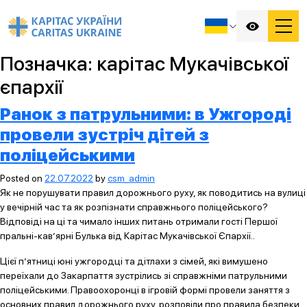
Позначка:
карітас Мукачівської
єпархії
Ранок з патрульними: в Ужгороді
провели зустріч дітей з
поліцейськими
Posted on
22.07.2022
by
csm_admin
Як не порушувати правил дорожнього руху, як поводитись на вулиці
у вечірній час та як розпізнати справжнього поліцейського?
Відповіді на ці та чимало інших питань отримали гості Першої
пральні-кав’ярні Булька від Карітас Мукачівської Єпархії..
Цієї п’ятниці юні ужгородці та дітлахи з сімей, які вимушено
переїхали до Закарпаття зустрілись зі справжніми патрульними
поліцейськими. Правоохоронці в ігровій формі провели заняття з
основних правил дорожнього руху, розповіли про правила безпеки