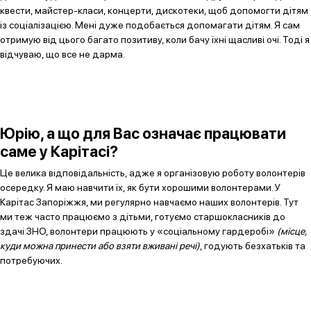
квести, майстер-класи, концерти, дискотеки, щоб допомогти дітям
із соціалізацією. Мені дуже подобається допомагати дітям. Я сам
отримую від цього багато позитиву, коли бачу їхні щасливі очі. Тоді я
відчуваю, що все не дарма.
Юрію, а що для Вас означає працювати
саме у Карітасі?
Це велика відповідальність, адже я організовую роботу волонтерів
осередку. Я маю навчити їх, як бути хорошими волонтерами. У
Карітас Запоріжжя, ми регулярно навчаємо наших волонтерів. Тут
ми теж часто працюємо з дітьми, готуємо старшокласників до
здачі ЗНО, волонтери працюють у «соціальному гардеробі»
(місце,
куди можна принести або взяти вживані речі)
, годують безхатьків та
потребуючих.