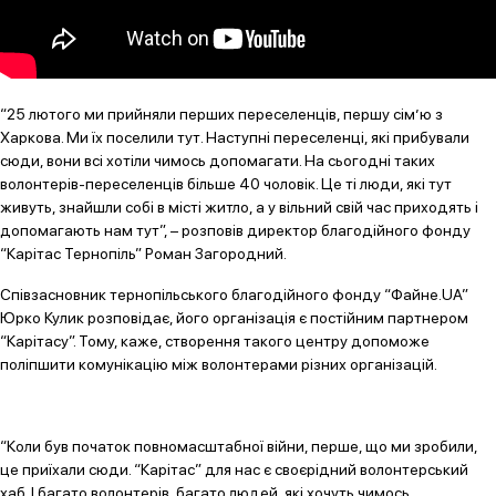
“25 лютого ми прийняли перших переселенців, першу сім’ю з
Харкова. Ми їх поселили тут. Наступні переселенці, які прибували
сюди, вони всі хотіли чимось допомагати. На сьогодні таких
волонтерів-переселенців більше 40 чоловік. Це ті люди, які тут
живуть, знайшли собі в місті житло, а у вільний свій час приходять і
допомагають нам тут”, – розповів директор благодійного фонду
“Карітас Тернопіль” Роман Загородний.
Співзасновник тернопільського благодійного фонду “Файне.UA”
Юрко Кулик розповідає, його організація є постійним партнером
“Карітасу”. Тому, каже, створення такого центру допоможе
поліпшити комунікацію між волонтерами різних організацій.
“Коли був початок повномасштабної війни, перше, що ми зробили,
це приїхали сюди. “Карітас” для нас є своєрідний волонтерський
хаб. І багато волонтерів, багато людей, які хочуть чимось