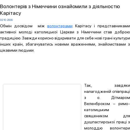
Волонтерів з Німеччини ознайомили з діяльностю
Карітасу
02.10.2009
Обмін досвідом між
волонтерами
Карітасу і представниками
активної молоді католицької Церкви з Німеччини став доброю
традицією. Завжди корисно відкривати для себе нові грані культури
інших країн, збагачуватись новими враженнями, знайомствами з
цікавими людьми.
Так, завдяки
налагодженій співпраці
з о. Дітмаром
Веленброком – римо-
католицьким
священиком для
душпастирської праці з
молоддю волонтери