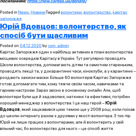
посиланням:
https://new.caritas.ua/donate/
Posted in
News
,
Новини
Tagged
волонтери
,
волонтерство
,
карітас
запоріжжя
Юрій Вдовцов: волонтерство, як
спосіб бути щасливим
Posted on
04.12.2020
by
csm_admin
Карітас Запоріжжя один з найбільш активних в плані волонтерства
місцевих осередків Карітасу в Україні. Тут регулярно проводять
Школи волонтерства, допомагають дітям та самотнім стареньким,
проводять лекції та, у докарантинні часи, кіноклуби, а у карантинні –
роздають захисні маски. Більше 60 волонтерів Карітас Запоріжжя
готові допомагати тим, кому тяжче своїм часом, навичками та
гарним настроєм. Зараз звісно в основному онлайн. Але, щоб
волонтери були ще й задоволені, натхнені та ефективні, потрібен
хороший менеджер з волонтерства. І це наш герой –
Юрій
Вдовцов
, який зацікавився цією темою ще у 2008 році, коли поїхав
до школи-інтернату разом з друзями у якості волонтера. З тих пір
Юрій не лише працює з волонтерами, але й волонтерить у свій
вільний час, бо волонтерство для нього – це спосіб життя.