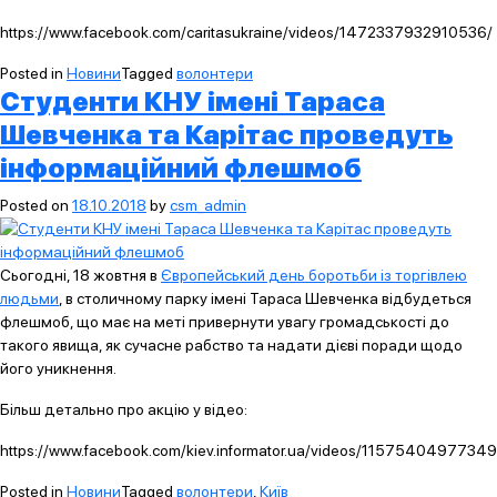
https://www.facebook.com/caritasukraine/videos/1472337932910536/
Posted in
Новини
Tagged
волонтери
Студенти КНУ імені Тараса
Шевченка та Карітас проведуть
інформаційний флешмоб
Posted on
18.10.2018
by
csm_admin
Сьогодні, 18 жовтня в
Європейський день боротьби із торгівлею
людьми
, в столичному парку імені Тараса Шевченка відбудеться
флешмоб, що має на меті привернути увагу громадськості до
такого явища, як сучасне рабство та надати дієві поради щодо
його уникнення.
Більш детально про акцію у відео:
https://www.facebook.com/kiev.informator.ua/videos/1157540497734
Posted in
Новини
Tagged
волонтери
,
Київ