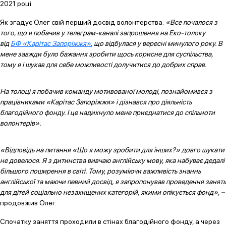
2021 році.
Як згадує Олег свій перший досвід волонтерства:
«Все почалося з
того, що я побачив у телеграм-каналі запрошення на Еко-толоку
від
БФ «Карітас Запоріжжя»
, що відбулася у вересні минулого року. В
мене завжди було бажання зробити щось корисне для суспільства,
тому я і шукав для себе можливості долучитися до добрих справ.
На толоці я побачив команду мотивованої молоді, познайомився з
працівниками «Карітас Запоріжжя» і дізнався про діяльність
благодійного фонду. І це надихнуло мене приєднатися до спільноти
волонтерів».
«Відповідь на питання «Що я можу зробити для інших?» довго шукати
не довелося. Я з дитинства вивчаю англійську мову, яка набуває дедалі
більшого поширення в світі. Тому, розуміючи важливість знаннь
англійської та маючи певний досвід, я запропонував проведення занять
для дітей соціально незахищених категорій, якими опікується фонд», –
продовжив Олег.
Спочатку заняття проходили в стінах благодійного фонду, а через