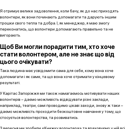
Я отримує велике задоволення, коли бачу, як до нас приходять
волонтери, як вони починають допомагати та дарують іншим
трошки свого тепла та добра. І, як менеджер, я маю змогу
переконатись, що волонтери допомагають правильно та не
вигорають.
Щоб Ви могли порадити тим, хто хоче
стати волонтером, але не знає що від
цього очікувати?
Така людина має усвідомити сама для себе, кому вона хоче
допомагати і як саме, та що вона хоче отримати у кінцевому
результаті.
У Карітас Запоріжжя ми також намагаємось мотивувати наших
волонтерів – даємо можливість відвідувати різні заклади,
наприклад, театри, самі проводимо цікаві заходи, знову ж таки –
даємо можливість проходити безкоштовне навчання у тому, що
стосується волонтерства, та розвиватись.
З вересня ми зробили «Книжку волонтера» та враховуємо у ній всі