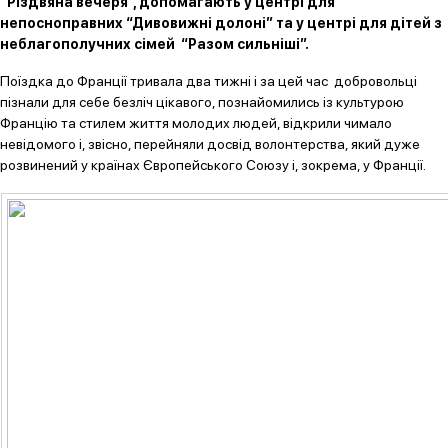
“Різдвяна вечеря”, допомагають у центрі для
непосноправних “Дивовижні долоні” та у центрі для дітей з
неблагополучних сімей “Разом сильніші”.
Поїздка до Франції тривала два тижні і за цей час добровольці
пізнали для себе безліч цікавого, познайомились із культурою
Францію та стилем життя молодих людей, відкрили чимало
невідомого і, звісно, перейняли досвід волонтерства, який дуже
розвинений у країнах Європейського Союзу і, зокрема, у Франції.