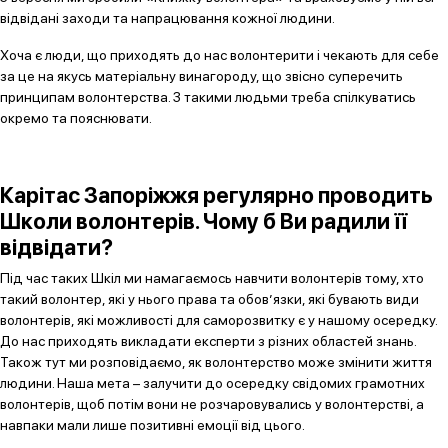
відвідані заходи та напрацювання кожної людини.
Хоча є люди, що приходять до нас волонтерити і чекають для себе
за це на якусь матеріальну винагороду, що звісно суперечить
принципам волонтерства. З такими людьми треба спілкуватись
окремо та пояснювати.
Карітас Запоріжжя регулярно проводить
Школи волонтерів. Чому б Ви радили її
відвідати?
Під час таких Шкіл ми намагаємось навчити волонтерів тому, хто
такий волонтер, які у нього права та обов’язки, які бувають види
волонтерів, які можливості для саморозвитку є у нашому осередку.
До нас приходять викладати експерти з різних областей знань.
Також тут ми розповідаємо, як волонтерство може змінити життя
людини. Наша мета – залучити до осередку свідомих грамотних
волонтерів, щоб потім вони не розчаровувались у волонтерстві, а
навпаки мали лише позитивні емоції від цього.