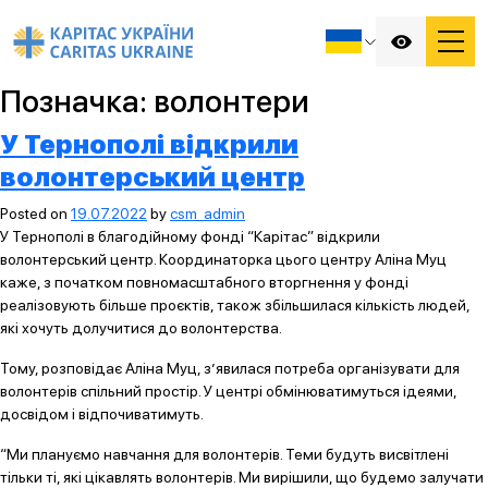
Позначка:
волонтери
У Тернополі відкрили
волонтерський центр
Posted on
19.07.2022
by
csm_admin
У Тернополі в благодійному фонді “Карітас” відкрили
волонтерський центр. Координаторка цього центру Аліна Муц
каже, з початком повномасштабного вторгнення у фонді
реалізовують більше проєктів, також збільшилася кількість людей,
які хочуть долучитися до волонтерства.
Тому, розповідає Аліна Муц, з’явилася потреба організувати для
волонтерів спільний простір. У центрі обмінюватимуться ідеями,
досвідом і відпочиватимуть.
“Ми плануємо навчання для волонтерів. Теми будуть висвітлені
тільки ті, які цікавлять волонтерів. Ми вирішили, що будемо залучати