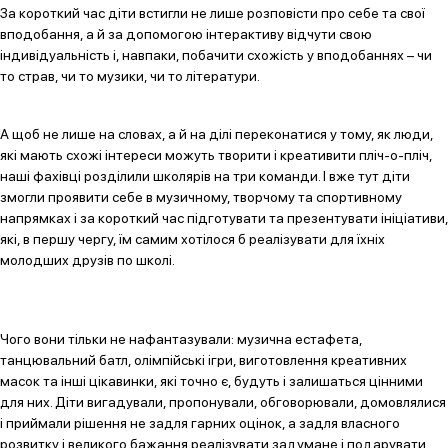
За короткий час діти встигли не лише розповісти про себе та свої
вподобання, а й за допомогою інтерактиву відчути свою
індивідуальність і, навпаки, побачити схожість у вподобаннях – чи
то страв, чи то музики, чи то літератури.
А щоб не лише на словах, а й на ділі переконатися у тому, як люди,
які мають схожі інтереси можуть творити і креативити пліч-о-пліч,
наші фахівці розділили школярів на три команди. І вже тут діти
змогли проявити себе в музичному, творчому та спортивному
напрямках і за короткий час підготувати та презентувати ініціативи,
які, в першу чергу, їм самим хотілося б реалізувати для їхніх
молодших друзів по школі.
Чого вони тільки не нафантазували: музична естафета,
танцювальний батл, олімпійські ігри, виготовлення креативних
масок та інші цікавинки, які точно є, будуть і залишаться цінними
для них. Діти вигадували, пропонували, обговорювали, домовлялися
і приймали рішення не задля гарних оцінок, а задля власного
розвитку і великого бажання реалізувати задумане і подарувати