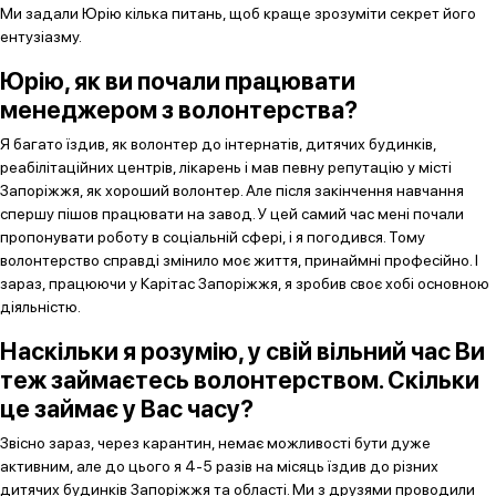
Ми задали Юрію кілька питань, щоб краще зрозуміти секрет його
ентузіазму.
Юрію, як ви почали працювати
менеджером з волонтерства?
Я багато їздив, як волонтер до інтернатів, дитячих будинків,
реабілітаційних центрів, лікарень і мав певну репутацію у місті
Запоріжжя, як хороший волонтер. Але після закінчення навчання
спершу пішов працювати на завод. У цей самий час мені почали
пропонувати роботу в соціальній сфері, і я погодився. Тому
волонтерство справді змінило моє життя, принаймні професійно. І
зараз, працюючи у Карітас Запоріжжя, я зробив своє хобі основною
діяльністю.
Наскільки я розумію, у свій вільний час Ви
теж займаєтесь волонтерством. Скільки
це займає у Вас часу?
Звісно зараз, через карантин, немає можливості бути дуже
активним, але до цього я 4-5 разів на місяць їздив до різних
дитячих будинків Запоріжжя та області. Ми з друзями проводили