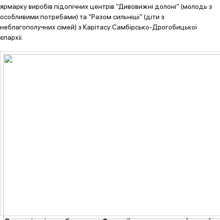
ярмарку виробів підопічних центрів “Дивовижні долоні” (молодь з
особливими потребами) та “Разом сильніші” (діти з
неблагополучних сімей) з Карітасу Самбірсько-Дрогобицької
єпархії.