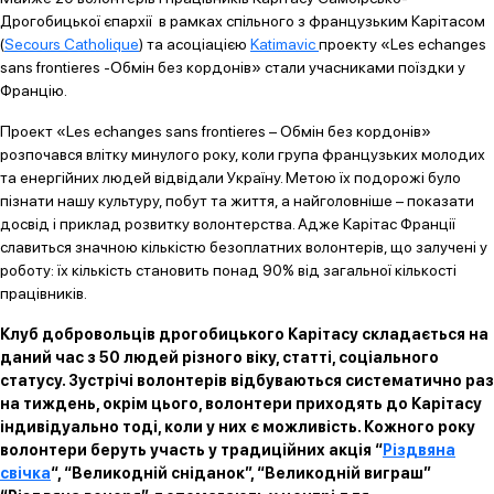
Дрогобицької єпархії в рамках спільного з французьким Карітасом
(
Secours Catholique
) та асоціацією
Katimavic
проекту «Les echanges
sans frontieres -Обмін без кордонів» стали учасниками поїздки у
Францію.
Проект «Les echanges sans frontieres – Обмін без кордонів»
розпочався влітку минулого року, коли група французьких молодих
та енергійних людей відвідали Україну. Метою їх подорожі було
пізнати нашу культуру, побут та життя, а найголовніше – показати
досвід і приклад розвитку волонтерства. Адже Карітас Франції
славиться значною кількістю безоплатних волонтерів, що залучені у
роботу: їх кількість становить понад 90% від загальної кількості
працівників.
Клуб добровольців дрогобицького Карітасу складається на
даний час з 50 людей різного віку, статті, соціального
статусу. Зустрічі волонтерів відбуваються систематично раз
на тиждень, окрім цього, волонтери приходять до Карітасу
індивідуально тоді, коли у них є можливість. Кожного року
волонтери беруть участь у традиційних акція “
Різдвяна
свічка
“, “Великодній сніданок”, “Великодній виграш”