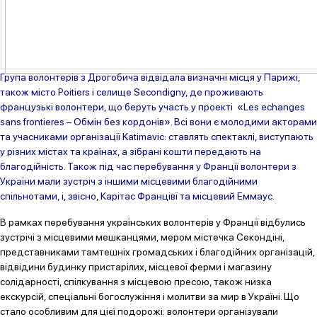
Група волонтерів з Дрогобича відвідала визначні місця у Парижі,
також місто Poitiers і селище Secondigny, де проживають
французькі волонтери, що беруть участь у проекті «Les echanges
sans frontieres – Обмін без кордонів». Всі вони є молодими акторами
та учасниками організації Katimavic: ставлять спектаклі, виступають
у різних містах та країнах, а зібрані кошти передають на
благодійність. Також під час перебування у Франції волонтери з
України мали зустріч з іншими місцевими благодійними
спільнотами, і, звісно, Карітас Францівї та місцевий Еммаус.
В рамках перебування українських волонтерів у Франції відбулись
зустрічі з місцевими мешканцями, мером містечка Секондіні,
представниками тамтешніх громадських і благодійних організацій,
відвідини будинку пристарілих, місцевої ферми і магазину
солідарності, спілкування з місцевою пресою, також низка
екскурсій, спеціальні богослужіння і молитви за мир в Україні. Що
стало особливим для цієї подорожі: волонтери організували