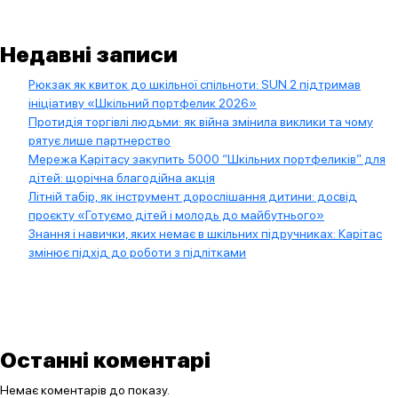
Недавні записи
Рюкзак як квиток до шкільної спільноти: SUN 2 підтримав
ініціативу «Шкільний портфелик 2026»
Протидія торгівлі людьми: як війна змінила виклики та чому
рятує лише партнерство
Мережа Карітасу закупить 5000 “Шкільних портфеликів” для
дітей: щорічна благодійна акція
Літній табір, як інструмент дорослішання дитини: досвід
проєкту «Готуємо дітей і молодь до майбутнього»
Знання і навички, яких немає в шкільних підручниках: Карітас
змінює підхід до роботи з підлітками
Останні коментарі
Немає коментарів до показу.