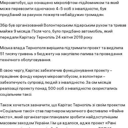
Мікроавтобус, що оснащено мікроліфтом-підйомником та який
може перевозити одночасно 4-5 осіб з інвалідністю, був
придбаний за рахунок пожертв небайдужих громадян.
Збір був організований Волонтерським лідерським рухом та тривав
майже 9 місяців. Після чого, було придбано автомобіль, який
передали Карітасу Тернопіль 24 квітня 2018 року.
Міська влада Тернополя вирішила підтримати проект та виділила
51 тисячу гривень з бюджету на закупівлю палива та проведення
технічного обслуговування.
В свою чергу, Карітас забезпечив функціонування проекту –
працівник фонду кермує мікроавтобусом, а волонтери –
забезпечують супровід людей з інвалідністю. За сім місяців
реалізації проекту понад 500 осіб з інвалідністю скористались
соціальним таксі.
Також хочеться зазначити, що Карітас Тернопіль зі своїм проектом
«Соціальне таксі» став партнером музичного фестивалю «Файне
місто», який організатори планували зробити найдоступнішим
масовим заходом України. І їм це вдалося, адже проект «Рівні