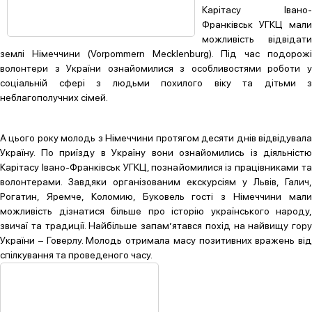
Карітасу Івано-
Франківськ УГКЦ мали
можливість відвідати
землі Німеччини (Vorpommern Mecklenburg). Під час подорожі
волонтери з України ознайомилися з особливостями роботи у
соціальній сфері з людьми похилого віку та дітьми з
неблагополучних сімей.
А цього року молодь з Німеччини протягом десяти днів відвідувала
Україну. По приїзду в Україну вони ознайомились із діяльністю
Карітасу Івано-Франківськ УГКЦ, познайомилися із працівниками та
волонтерами. Завдяки організованим екскурсіям у Львів, Галич,
Рогатин, Яремче, Коломию, Буковель гості з Німеччини мали
можливість дізнатися більше про історію українського народу,
звичаї та традиції. Найбільше запам’ятався похід на найвищу гору
України – Говерлу. Молодь отримала масу позитивних вражень від
спілкування та проведеного часу.