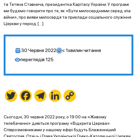
та Тетяна Ставнича, президентка Карітасу України. У програмі
ми будемо говорити про те, як «Бути милосердними серед зла
війни», про вияви милосердя та приклади соціального служіння
Церкви у період […]
30 Червня 2022
< 1
хвилин читання
переглядів
125
Twitter
Facebook
Telegram
LinkedIn
Copy
Link
Сьогодні, 30 червня 2022 року, о 19:00 на «Живому
телебаченні» дивіться програму «Відкрита Церква».
Співрозмовниками у нашому ефірі будуть Блаженніший
Святослав, Отець і Глава Української Греко-Католицької Церкви,