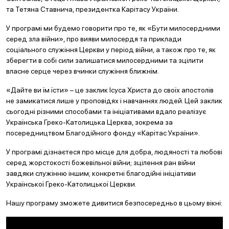
та Тетяна Ставнича, президентка Карітасу України.
У програмі ми будемо говорити про те, як «Бути милосердними
серед зла війни», про вияви милосердя та приклади
соціального служіння Церкви у період війни, а також про те, як
зберегти в собі сили залишатися милосердними та зцілити
власне серце через вчинки служіння ближнім.
«Дайте ви їм їсти» – це заклик Ісуса Христа до своїх апостолів
не замикатися лише у проповідях і навчаннях людей. Цей заклик
сьогодні різними способами та ініціативами вдало реалізує
Українська Греко-Католицька Церква, зокрема за
посередництвом Благодійного фонду «Карітас України».
У програмі дізнаєтеся про місце для добра, людяності та любові
серед жорстокості божевільної війни; зцілення ран війни
завдяки служінню іншим; конкретні благодійні ініціативи
Української Греко-Католицької Церкви.
Нашу програму зможете дивитися безпосередньо в цьому вікні: