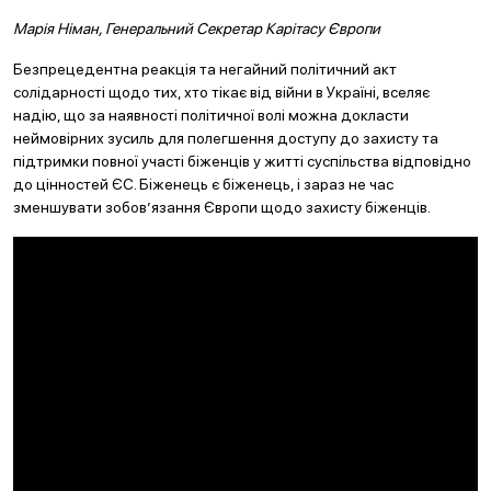
Марія Німан, Генеральний Секретар Карітасу Європи
Безпрецедентна реакція та негайний політичний акт
солідарності щодо тих, хто тікає від війни в Україні, вселяє
надію, що за наявності політичної волі можна докласти
неймовірних зусиль для полегшення доступу до захисту та
підтримки повної участі біженців у житті суспільства відповідно
до цінностей ЄС. Біженець є біженець, і зараз не час
зменшувати зобов’язання Європи щодо захисту біженців.