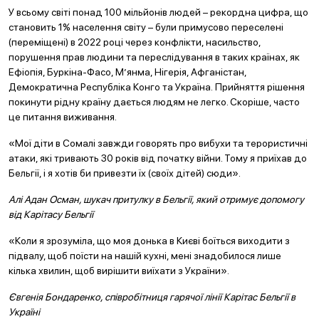
У всьому світі понад 100 мільйонів людей – рекордна цифра, що
становить 1% населення світу – були примусово переселені
(переміщені) в 2022 році через конфлікти, насильство,
порушення прав людини та переслідування в таких країнах, як
Ефіопія, Буркіна-Фасо, М’янма, Нігерія, Афганістан,
Демократична Республіка Конго та Україна. Прийняття рішення
покинути рідну країну дається людям не легко. Скоріше, часто
це питання виживання.
«Мої діти в Сомалі завжди говорять про вибухи та терористичні
атаки, які тривають 30 років від початку війни. Тому я приїхав до
Бельгії, і я хотів би привезти їх (своїх дітей) сюди».
Алі Адан Осман, шукач притулку в Бельгії, який отримує допомогу
від Карітасу Бельгії
«Коли я зрозуміла, що моя донька в Києві боїться виходити з
підвалу, щоб поїсти на нашій кухні, мені знадобилося лише
кілька хвилин, щоб вирішити виїхати з України».
Євгенія Бондаренко, співробітниця гарячої лінії Карітас Бельгії в
Україні