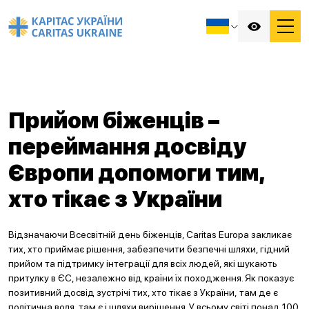
Прийом біженців –
переймання досвіду
Європи допомоги тим,
хто тікає з України
Відзначаючи Всесвітній день біженців, Caritas Europa закликає
тих, хто приймає рішення, забезпечити безпечні шляхи, гідний
прийом та підтримку інтеграції для всіх людей, які шукають
притулку в ЄС, незалежно від країни їх походження. Як показує
позитивний досвід зустрічі тих, хто тікає з України, там де є
політична воля, там є і шляхи вирішення. У всьому світі понад 100