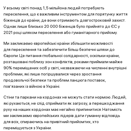
У всьому світі понад 1,5 мільйона людей потребують
переселення, що є важливим інструментом для порятунку життя
біженців до країни, де вони отримають довгостроковий захист.
Однак лише близько 20 000 біженців було прийнято до ЄС у
2021 році шляхом переселення або гуманітарного прийому.
Ми закликаємо європейські країни збільшити можливості
для переселення та забезпечити більш безпечні шляхи до
Європи. Це питання глобальної солідарності, оскільки країни,
розташовані поблизу зон конфліктів, роками приймали майже
90% переміщених осіб у світі, незважаючи на численні внутрішні
проблеми, які лише погіршувалися через зростання
продовольчої безпеки та проблем ланцюга поставок,
пов’язаних із війною в Україні.
Стіни та паркани на кордонах не можуть стати нормою. Людей,
які рухаються, не слід сприймати як загрозу, а перешкоджання
руху на наших кордонах має негайно припинитися. Натомість
ми закликаємо європейських лідерів дати гуманну відповідь
для всіх, спираючись на привітний прийомтих, хто
переміщується з України.