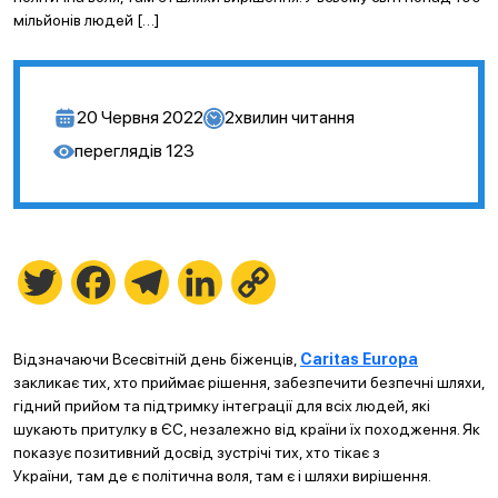
мільйонів людей […]
20 Червня 2022
2
хвилин читання
переглядів
123
Twitter
Facebook
Telegram
LinkedIn
Copy
Link
Відзначаючи Всесвітній день біженців,
Caritas Europa
закликає тих, хто приймає рішення, забезпечити безпечні шляхи,
гідний прийом та підтримку інтеграції для всіх людей, які
шукають притулку в ЄС, незалежно від країни їх походження. Як
показує позитивний досвід зустрічі тих, хто тікає з
України, там де є політична воля, там є і шляхи вирішення.