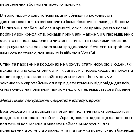
переселення або гуманітарного прийому.
Ми закликаємо європейські країни збільшити можливості
для переселення та забезпечити більш безпечні шляхи до Європи.
Це питання глобальної солідарності, оскільки країни, розташовані
поблизу зон конфліктів, роками приймали майже 90% переміщених
осіб у світі, незважаючи на численні внутрішні проблеми, які лише
погіршувалися через зростання продовольчої безпеки та проблем
ланцюга поставок, пов’язаних із війною в Україні.
Стіни та паркани на кордонах не можуть стати нормою. Людей, які
рухаються, не слід сприймати як загрозу, а перешкоджання руху на
наших кордонах має негайно припинитися. Натомість ми
закликаємо європейських лідерів дати гуманну відповідь для всіх,
спираючись на привітний прийомтих, хто переміщується з України.
Марія Німан, Генеральний Секретар Карітасу Європи
Безпрецедентна реакція та негайний політичний акт солідарності
щодо тих, хто тікає від війни в Україні, вселяє надію, що за наявності
політичної волі можна докласти неймовірних зусиль для
полегшення доступу до захисту та підтримки повної участі біженців