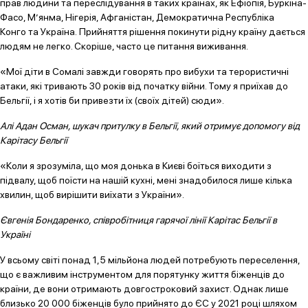
прав людини та переслідування в таких країнах, як Ефіопія, Буркіна-
Фасо, М’янма, Нігерія, Афганістан, Демократична Республіка
Конго та Україна. Прийняття рішення покинути рідну країну дається
людям не легко. Скоріше, часто це питання виживання.
«Мої діти в Сомалі завжди говорять про вибухи та терористичні
атаки, які тривають 30 років від початку війни. Тому я приїхав до
Бельгії, і я хотів би привезти їх (своїх дітей) сюди».
Алі Адан Осман, шукач притулку в Бельгії, який отримує допомогу від
Карітасу Бельгії
«Коли я зрозуміла, що моя донька в Києві боїться виходити з
підвалу, щоб поїсти на нашій кухні, мені знадобилося лише кілька
хвилин, щоб вирішити виїхати з України».
Євгенія Бондаренко, співробітниця гарячої лінії Карітас Бельгії в
Україні
У всьому світі понад 1,5 мільйона людей потребують переселення,
що є важливим інструментом для порятунку життя біженців до
країни, де вони отримають довгостроковий захист. Однак лише
близько 20 000 біженців було прийнято до ЄС у 2021 році шляхом