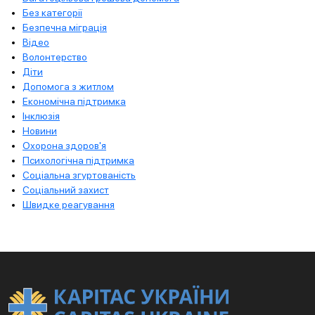
Без категорії
Безпечна міграція
Відео
Волонтерство
Діти
Допомога з житлом
Економічна підтримка
Інклюзія
Новини
Охорона здоров'я
Психологічна підтримка
Соціальна згуртованість
Соціальний захист
Швидке реагування