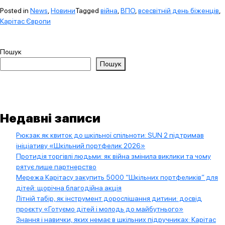
Posted in
News
,
Новини
Tagged
війна
,
ВПО
,
всесвітній день біженців
,
Карітас Європи
Пошук
Пошук
Недавні записи
Рюкзак як квиток до шкільної спільноти: SUN 2 підтримав
ініціативу «Шкільний портфелик 2026»
Протидія торгівлі людьми: як війна змінила виклики та чому
рятує лише партнерство
Мережа Карітасу закупить 5000 “Шкільних портфеликів” для
дітей: щорічна благодійна акція
Літній табір, як інструмент дорослішання дитини: досвід
проєкту «Готуємо дітей і молодь до майбутнього»
Знання і навички, яких немає в шкільних підручниках: Карітас