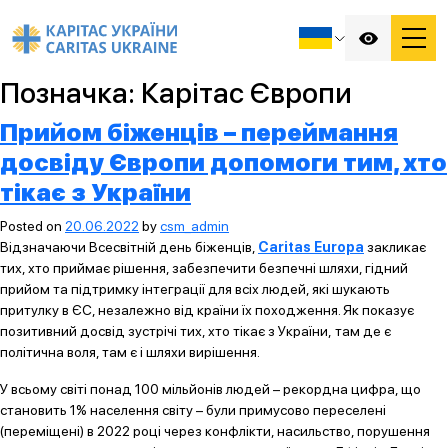
Позначка:
Карітас Європи
Прийом біженців – переймання
досвіду Європи допомоги тим, хто
тікає з України
Posted on
20.06.2022
by
csm_admin
Відзначаючи Всесвітній день біженців,
Caritas Europa
закликає
тих, хто приймає рішення, забезпечити безпечні шляхи, гідний
прийом та підтримку інтеграції для всіх людей, які шукають
притулку в ЄС, незалежно від країни їх походження. Як показує
позитивний досвід зустрічі тих, хто тікає з України, там де є
політична воля, там є і шляхи вирішення.
У всьому світі понад 100 мільйонів людей – рекордна цифра, що
становить 1% населення світу – були примусово переселені
(переміщені) в 2022 році через конфлікти, насильство, порушення