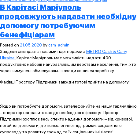
В Карітасі Маріуполь
продовжують надавати необхідну
допомогу потребуючим
бенефіціарам
Posted on
21.05.2020
by
csm_admin
Завдяки співпраці з нашими партнерами з
METRO Cash & Carry
Ukraine
, Карітас Маріуполь має можливість надати 400
продуктових наборів найуразливішим верствам населення, тим, хто
через вимушені обмежувальні заходи лишився заробітку.
Фахівці Простору Підтримки завжди готові прийти на допомогу!
Якщо ви потребуєте допомоги, зателефонуйте на нашу гарячу лінію
– оператор направить вас до необхідного фахівця. Простір
Підтримки охоплює весь спектр надання допомоги – від кризової,
негайної допомоги, до психологічної підтримки, соціального
супроводу та розвитку громад та їх соціальних ініціатив!