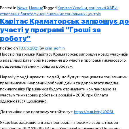
Posted in
News
,
Новини
Tagged
Карітас України
,
соціальні ХАБИ
,
створення багатофункціональних соціальних центрів
Карітас Краматорськ запрошує до
участі у програмі “Гроші за
роботу”
Posted on
18.05.2021
by
csm_admin
Простір підтримки Карітасу Краматорськ запрошує нових учасників
з вразливих категорій населення до участі в програмі тимчасового
працевлаштування «Гроші за роботу».
Наразі у фонді шукають людей, що будуть працювати соціальними
працівниками (неповний робочий день) та допомагати людям
похилого віку. Працівники будуть отримувати компенсацію за
участь у тимчасових роботах в розмірі – 2636 грн. Оплата
здійснюється щомісячно.
Детальніше про програму читайте тут:
https://cutt.ly/tyU906L
Якщо Вас зацікавила дана пропозиція, просимо звертатись за
телефоном 050 315 6578 Інна (Кризовий консультант Простору