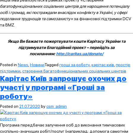
Ініціатива реалізується в рамках проекту
«Створення
багатофункціональних соціальних центрів для нарощення потенціалу
осіб і громад, які постраждали внаслідок конфлікту в Україні, у сфері
подолання труднощів та самозахисту»
за фінансової підтримки DCV
та BMZ.
Якщо Ви бажаєте пожертвувати кошти Карітасу України та
підтримувати благодійний проект – перейдіть за
посиланням:
http://caritas.ua/donate/
Posted in
News
,
Новини
Tagged
гроші за роботу
,
карітас київ
,
простір
підтримки
,
створення багатофункціональних соціальних центрів
Карітас Київ запрошує охочих до
участі у програмі «Гроші за
роботу»
Posted on
21.07.2020
by
csm_admin
Програма передбачає залучення осіб до виконання тимчасових
суспільно-значущих робіт/послуг (наприклад: допомога самотнім