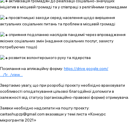
активізація громадян до реалізації соціально-значущих
ініціатив в місцевій громаді та у співпраці з релігійними громадами
просвітницькі заходи серед населення щодо вирішення
актуальних соціальних питань та проблем в місцевій громаді
сприяння подоланню наслідків пандемії через впровадження
якісних соціальних змін (надання соціальних послуг, захисту
потребуючих тощо)
розвиток волонтерського руху та лідерства
Посилання на аплікаційну форму:
https://drive.google.com/
…/1r…/view…
Звертаємо увагу, що при розробці проєкту необхідно враховувати
особливості оподаткування цільової благодійної допомоги в
залежності від статусу (організаційно-правової форми) отримувача.
Заявки необхідно надсилати на пошту проєкту:
caritashupzp@gmail.com вказавши у темі листа «Конкурс
мікрогрантів 2021»