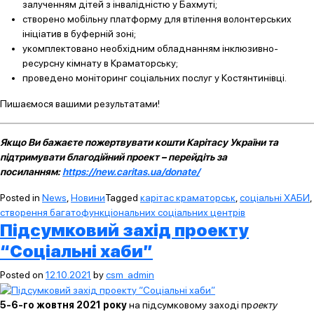
залученням дітей з інвалідністю у Бахмуті;
створено мобільну платформу для втілення волонтерських
ініціатив в буферній зоні;
укомплектовано необхідним обладнанням інклюзивно-
ресурсну кімнату в Краматорську;
проведено моніторинг соціальних послуг у Костянтинівці.
Пишаємося вашими результатами!
Якщо Ви бажаєте пожертвувати кошти Карітасу України та
підтримувати благодійний проект – перейдіть за
посиланням:
https://new.caritas.ua/donate/
Posted in
News
,
Новини
Tagged
карітас краматорськ
,
соціальні ХАБИ
,
створення багатофункціональних соціальних центрів
Підсумковий захід проекту
“Соціальні хаби”
Posted on
12.10.2021
by
csm_admin
5-6-го жовтня 2021 року
на підсумковому заході пр
оекту