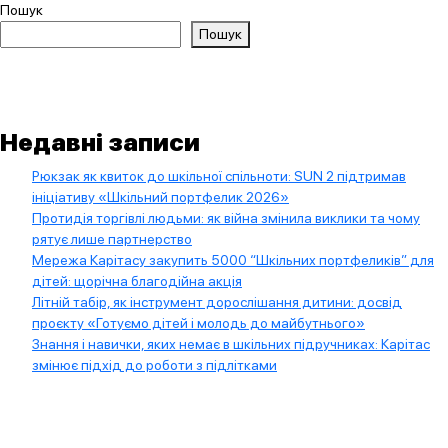
записами
Пошук
Пошук
Недавні записи
Рюкзак як квиток до шкільної спільноти: SUN 2 підтримав
ініціативу «Шкільний портфелик 2026»
Протидія торгівлі людьми: як війна змінила виклики та чому
рятує лише партнерство
Мережа Карітасу закупить 5000 “Шкільних портфеликів” для
дітей: щорічна благодійна акція
Літній табір, як інструмент дорослішання дитини: досвід
проєкту «Готуємо дітей і молодь до майбутнього»
Знання і навички, яких немає в шкільних підручниках: Карітас
змінює підхід до роботи з підлітками