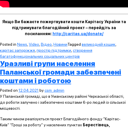
Якщо Ви бажаєте пожертвувати кошти Карітасу України та
підтримувати благодійний проект – перейдіть за
посиланням:
http://caritas.ua/donate/
Posted in
News
,
Video
,
Відео
,
Новини
Tagged
великодній кошик
,
карітас запоріжжя
,
простір підтримки
,
створення
багатофункціональних соціальних центрів
Уразливі групи населення
Паланської громади забезпечені
коштами і роботою
Posted on
12.04.2021
by
csm_admin
У Паланській громаді, що в Уманському районі Черкаської області,
до роботи залучено і забезпечено коштами 6-ро людей із сільської
місцевості.
Таким чином реалізується проєкт Благодійного фонду “Карітас-
Київ” “Гроші за роботу” у населених пунктах
Берестівець,