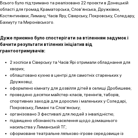
Всього було підтримано та реалізовано 22 проєкти в Донецькій
області для громад Краматорська, Слов‘янська, Дружківки,
Костянтинівки, Лиману, Часів Яру, Сіверську, Покровську, Соледару,
Бахмуту та Миронівського.
Дуже приємно було спостерігати за втіленням задумок і
бачити результати втілених ініціатив від
грантоотримувачів:
2 хоспіси в Сіверську та Часів Ярі отримали обладнання для
хворих;
облаштовано кухню в центрі для самотніх стареньких у
Дружковці;
оформлено кімнату для дозвілля дітей в селищі Дробишеве;
проведено десятки майстер-класів, тренінгів, таборів,
спортивних заходів для дорослих і маленьких у Соледарі,
Покровську, Лимані та Слов’янську;
організовано 3 фестивалі для людей з інвалідністю;
підвищено обізнаність населення щодо домашнього
насильства у Лиманській ТГ;
сформоване театральне ляльково-ігрове середовище із