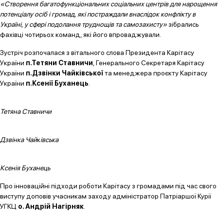
«Створення багатофункціональних соціальних центрів для нарощення
потенціалу осіб і громад, які постраждали внаслідок конфлікту в
Україні, у сфері подолання труднощів та самозахисту»
зібрались
фахівці чотирьох команд, які його впроваджували.
Зустріч розпочалася з вітального слова Президента Карітасу
України
п.Тетяни Ставничи
, Генерального Секретаря Карітасу
України
п.Дзвінки Чайківської
та менеджера проєкту Карітасу
України
п.Ксенії Буханець
.
Тетяна Ставничи
Дзвінка Чай
к
івська
Ксенія Буханець
Про інноваційні підходи роботи Карітасу з громадами під час свого
виступу доповів учасникам заходу адміністратор Патріаршої Курії
УГКЦ
о. Андрій Нагірняк
.