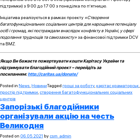
підтримки) з 9:00 до 17:00 з понеділка по п’ятницю.
Ініціатива реалізується в рамках проекту
«Створення
багатофункціональних соціальних центрів для нарощення потенціалу
осіб і громад, які постраждали внаслідок конфлікту в Україні, у сфері
подолання труднощів та самозахисту»
за фінансової підтримки DCV
та BMZ.
Якщо Ви бажаєте пожертвувати кошти Карітасу України та
підтримувати благодійний проект – перейдіть за
посиланням:
http://caritas.ua/donate/
Posted in
News
,
Новини
Tagged
гроші за роботу
,
карітас краматорськ
,
простір підтримки
,
створення багатофункціональних соціальних
центрів
Запорізькі благодійники
організували акцію на честь
Великодня
Posted on
06.05.2021
by
csm_admin