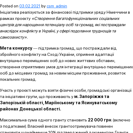
Posted on
03.02.2021
by
csm_admin
Ініціатива реалізується за фінансової підтримки уряду Німеччини в
рамках проєкту
«Створення багатофункціональних соціальних
центрів для нарощення потенціалу осіб та громад, які постраждали
внаслідок конфлікту в Україні, у сфері подолання труднощів та
самозахисту».
Мета конкурсу
― підтримка громад, що постраждали від
збройного конфлікту на Сході України, сприяння адаптації
внутрішньо переміщених осіб до нових життєвих обставин,
створення сприятливих умов для інтеграції внутрішньо переміщених
осіб до місцевих громад за новим місцем проживання, розвиток
локальних громад.
Участь у проєкті можуть взяти фізичні особи, громадські організації
та ініціативні групи, що проживають у
м. Запоріжжя та
Запорізькій області, Маріїнському та Ясинуватському
районах Донецької області.
Максимальна сума одного гранту становить
22 000 грн
. (включно
з податками). Власний внесок грантоотримувача повинен
становити щонайменше 10% підтверджений документом. Гранти