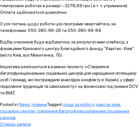
тимчасових роботах в розмірі – 3278,69 грн ( в т. ч. утримання).
Оплата здійснюється щомісячно.
З усіх питань щодо роботи цієї програми звертайтесь за
телефонами: 050-380-99-28 та 050-380-99-84
Відбір учасників буде відбуватись за результатами співбесід з
фахівцями Кризового центру Благодійного фонду “Карітас- Київ”
(місто Київ, вул.Микитенка, 7Б)
Ініціатива реалізується в рамках проекту
«Створення
багатофункціональних соціальних центрів для нарощення потенціалу
осіб і громад, які постраждали внаслідок конфлікту в Україні, у сфері
подолання труднощів та самозахисту»
за фінансової підтримки DCV
та BMZ.
Posted in
News
,
Новини
Tagged
гроші за роботу
,
карітас київ
,
соціальні центри
,
створення багатофункціональних соціальних
центрів
Навігація
Старіші записи
за