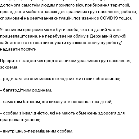
допомога самотнім людям похилого віку; прибирання території;
проведення майстер-класів для вразливих груп населення; роботи,
спрямовані на реагування ситуацій, пов’язаних з COVID19 тощо).
Учасником програми може бути особа, яка на даний час не
працевлаштована, не перебуває на обліку в Державній службі
зайнятості та готова виконувати суспільно-значущу роботу/
надавати послуги.
Пріоритет надається представникам уразливих груп населення,
зокрема:
– родинам, які опинились в складних життєвих обставинах;
– багатодітним родинам;
– самотнім батькам, що виховують неповнолітніх дітей;
– особам з інвалідністю, які не мають обмежень здоров’я для
працевлаштування;
– внутрішньо-переміщеним особам.