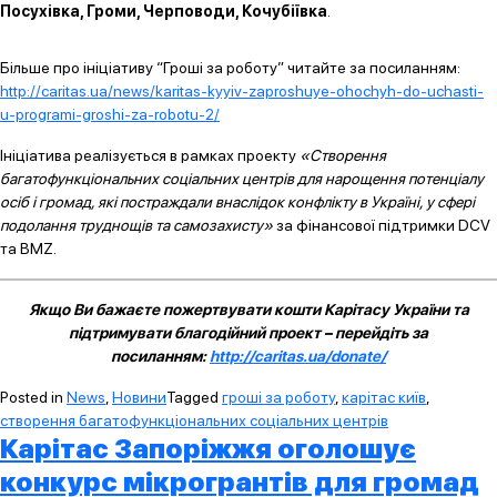
Посухівка, Громи, Черповоди, Кочубіївка
.
Більше про ініціативу “Гроші за роботу” читайте за посиланням:
http://caritas.ua/news/karitas-kyyiv-zaproshuye-ohochyh-do-uchasti-
u-programi-groshi-za-robotu-2/
Ініціатива реалізується в рамках проекту
«Створення
багатофункціональних соціальних центрів для нарощення потенціалу
осіб і громад, які постраждали внаслідок конфлікту в Україні, у сфері
подолання труднощів та самозахисту»
за фінансової підтримки DCV
та BMZ.
Якщо Ви бажаєте пожертвувати кошти Карітасу України та
підтримувати благодійний проект – перейдіть за
посиланням:
http://caritas.ua/donate/
Posted in
News
,
Новини
Tagged
гроші за роботу
,
карітас київ
,
створення багатофункціональних соціальних центрів
Карітас Запоріжжя оголошує
конкурс мікрогрантів для громад