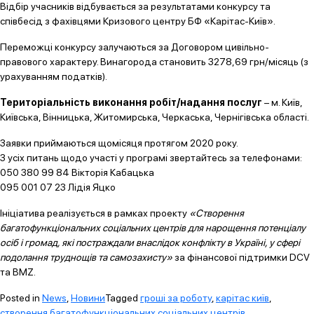
Відбір учасників відбувається за результатами конкурсу та
співбесід з фахівцями Кризового центру БФ «Карітас-Київ».
Переможці конкурсу залучаються за Договором цивільно-
правового характеру. Винагорода становить 3278,69 грн/місяць (з
урахуванням податків).
Територіальність виконання робіт/надання послуг
– м. Київ,
Київська, Вінницька, Житомирська, Черкаська, Чернігівська області.
Заявки приймаються щомісяця протягом 2020 року.
З усіх питань щодо участі у програмі звертайтесь за телефонами:
050 380 99 84 Вікторія Кабацька
095 001 07 23 Лідія Яцко
Ініціатива реалізується в рамках проекту
«Створення
багатофункціональних соціальних центрів для нарощення потенціалу
осіб і громад, які постраждали внаслідок конфлікту в Україні, у сфері
подолання труднощів та самозахисту»
за фінансової підтримки DCV
та BMZ.
Posted in
News
,
Новини
Tagged
гроші за роботу
,
карітас київ
,
створення багатофункціональних соціальних центрів