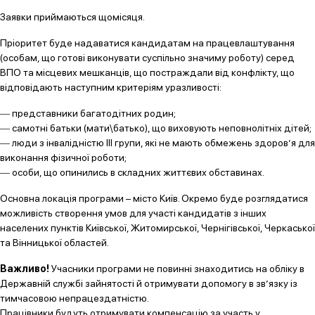
Заявки приймаються щомісяця.
Пріоритет буде надаватися кандидатам на працевлаштування
(особам, що готові виконувати суспільно значиму роботу) серед
ВПО та місцевих мешканців, що постраждали від конфлікту, що
відповідають наступним критеріям уразливості:
― представники багатодітних родин;
― самотні батьки (мати\батько), що виховують неповнолітніх дітей;
― люди з інвалідністю ІІІ групи, які не мають обмежень здоров’я для
виконання фізичної роботи;
― особи, що опинились в складних життєвих обставинах.
Основна локація програми – місто Київ. Окремо буде розглядатися
можливість створення умов для участі кандидатів з інших
населених пунктів Київської, Житомирської, Чернігівської, Черкаської
та Вінницької областей.
Важливо!
Учасники програми не повинні знаходитись на обліку в
Державній службі зайнятості й отримувати допомогу в зв’язку із
тимчасовою непрацездатністю.
Працівники будуть отримувати компенсацію за участь у