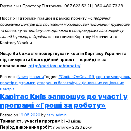
Гаряча лінія Простору Підтримки: 067 623 52 21 | 050 480 73 38
___
Простір Підтримки працює в рамках проекту
«Створення
соціальних центрів для посилення можливостей подолання труднощів
та розвитку потенціалу самодопомоги постраждалих від конфлікту
людей і громад в Україні»
за підтримки Карітасу Німеччини та
Карітасу України.
Якщо Ви бажаєте пожертвувати кошти Карітасу України та
підтримувати благодійний проект – перейдіть за
посиланням:
http://caritas.ua/donate/
Posted in
News
,
Новини
Tagged
#CaritasOnCovid19
,
карітас маріуполь
,
простір підтримки
,
створення багатофункціональних соціальних
центрів
Карітас Київ запрошує до участі у
програмі «Гроші за роботу»
Posted on
19.05.2020
by
csm_admin
Тривалість участі в програмі:
1−3 місяці.
Період виконання робіт:
протягом 2020 року.