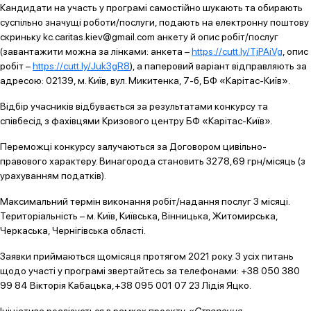
Кандидати на участь у програмі самостійно шукають та обирають
суспільно значущі роботи/послуги, подають на електронну поштову
скриньку kc.caritas.kiev@gmail.com анкету й опис робіт/послуг
(завантажити можна за лінками: анкета –
https://cutt.ly/TjPAiVg
, опис
робіт –
https://cutt.ly/Juk3gR8
), а паперовий варіант відправляють за
адресою: 02139, м. Київ, вул. Микитенка, 7-б, БФ «Карітас-Київ».
Відбір учасників відбувається за результатами конкурсу та
співбесід з фахівцями Кризового центру БФ «Карітас-Київ».
Переможці конкурсу залучаються за Договором цивільно-
правового характеру. Винагорода становить 3278,69 грн/місяць (з
урахуванням податків).
Максимальний термін виконання робіт/надання послуг 3 місяці.
Територіальність – м. Київ, Київська, Вінницька, Житомирська,
Черкаська, Чернігівська області.
Заявки приймаються щомісяця протягом 2021 року. З усіх питань
щодо участі у програмі звертайтесь за телефонами: +38 050 380
99 84 Вікторія Кабацька,+38 095 001 07 23 Лідія Яцко.