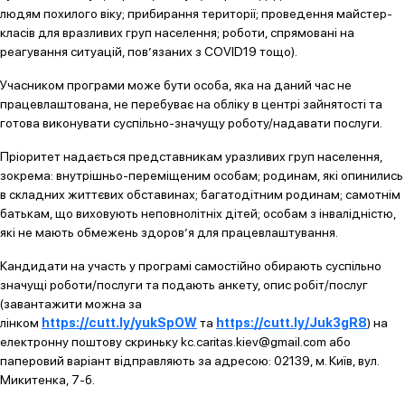
людям похилого віку; прибирання території; проведення майстер-
класів для вразливих груп населення; роботи, спрямовані на
реагування ситуацій, пов’язаних з COVID19 тощо).
Учасником програми може бути особа, яка на даний час не
працевлаштована, не перебуває на обліку в центрі зайнятості та
готова виконувати суспільно-значущу роботу/надавати послуги.
Пріоритет надається представникам уразливих груп населення,
зокрема: внутрішньо-переміщеним особам; родинам, які опинились
в складних життєвих обставинах; багатодітним родинам; самотнім
батькам, що виховують неповнолітніх дітей; особам з інвалідністю,
які не мають обмежень здоров’я для працевлаштування.
Кандидати на участь у програмі самостійно обирають суспільно
значущі роботи/послуги та подають анкету, опис робіт/послуг
(завантажити можна за
лінком
https://cutt.ly/yukSpOW
та
https://cutt.ly/Juk3gR8
) на
електронну поштову скриньку kc.caritas.kiev@gmail.com або
паперовий варіант відправляють за адресою: 02139, м. Київ, вул.
Микитенка, 7-б.