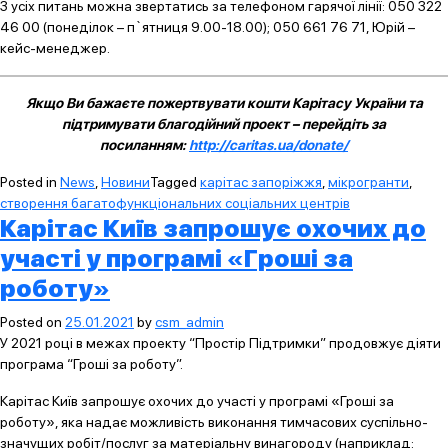
З усіх питань можна звертатись за телефоном гарячої лінії: 050 322
46 00 (понеділок – п`ятниця 9.00-18.00); 050 661 76 71, Юрій –
кейс-менеджер.
Якщо Ви бажаєте пожертвувати кошти Карітасу України та
підтримувати благодійний проект – перейдіть за
посиланням:
http://caritas.ua/donate/
Posted in
News
,
Новини
Tagged
карітас запоріжжя
,
мікрогранти
,
створення багатофункціональних соціальних центрів
Карітас Київ запрошує охочих до
участі у програмі «Гроші за
роботу»
Posted on
25.01.2021
by
csm_admin
У 2021 році в межах проекту “Простір Підтримки” продовжує діяти
програма “Гроші за роботу”.
Карітас Київ запрошує охочих до участі у програмі «Гроші за
роботу», яка надає можливість виконання тимчасових суспільно-
значущих робіт/послуг за матеріальну винагороду (наприклад: