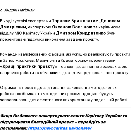
о. Андрій Нагірняк
В ході зустрічі експертами
Тарасом Брижоватим, Денисом
Дмитрієвим,
експерткою
Оксаною Волгіною
та керівником
відділу МіО Карітасу України
Дмитром Кондратенко
були
презентовані підсумки виконання завдань проєкту.
Команди кваліфікованих фахівців, які успішно реалізовують проєкти
в Запоріжжі, Києві, Маріуполі та Краматорську презентували
«Кращі практики проєкту»
– основні досягнення в рамках своїх
напрямків роботи та обмінялися досвідом щодо реалізації проєкту.
Отримані в проєкті досвід і знання закріплені в методологіях
роботи, посібниках та методичних рекомендаціях і будуть
запропоновані для ефективного використання у подальшій роботі.
Якщо Ви бажаєте пожертвувати кошти Карітасу України та
підтримувати благодійний проект – перейдіть за
посиланням:
https://new.caritas.ua/donate/