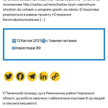
посиланням: http://caritas.ua/news/karitas-kyyiv-zaproshuye-
ohochyh-do-uchasti-u-programi-groshi-za-robotu-2/ Ініціатива
реалізується в рамках проекту «Створення
багатофункціональних […]
12 Квітня 2021
< 1
хвилин читання
переглядів
99
Twitter
Facebook
Telegram
LinkedIn
Copy
Link
У Паланській громаді, що в Уманському районі Черкаської
області, до роботи залучено і забезпечено коштами 6-ро людей
із сільської місцевості.