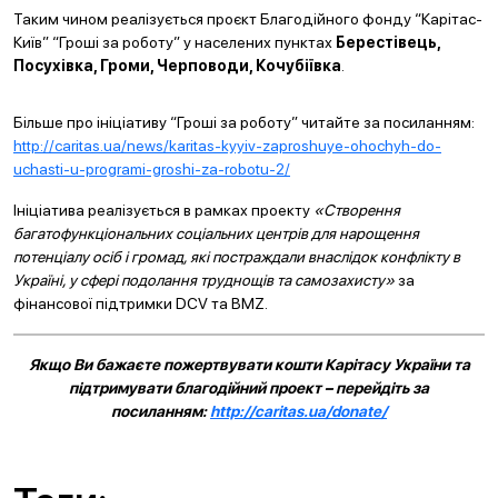
Таким чином реалізується проєкт Благодійного фонду “Карітас-
Київ” “Гроші за роботу” у населених пунктах
Берестівець,
Посухівка, Громи, Черповоди, Кочубіївка
.
Більше про ініціативу “Гроші за роботу” читайте за посиланням:
http://caritas.ua/news/karitas-kyyiv-zaproshuye-ohochyh-do-
uchasti-u-programi-groshi-za-robotu-2/
Ініціатива реалізується в рамках проекту
«Створення
багатофункціональних соціальних центрів для нарощення
потенціалу осіб і громад, які постраждали внаслідок конфлікту в
Україні, у сфері подолання труднощів та самозахисту»
за
фінансової підтримки DCV та BMZ.
Якщо Ви бажаєте пожертвувати кошти Карітасу України та
підтримувати благодійний проект – перейдіть за
посиланням:
http://caritas.ua/donate/