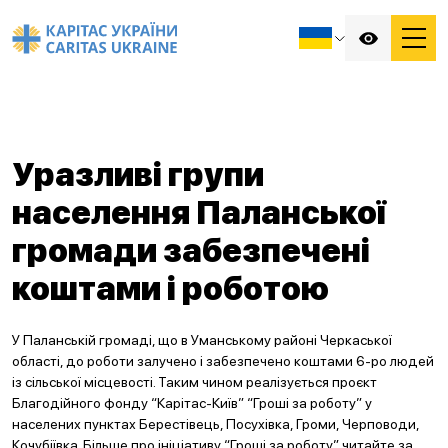
Уразливі групи
населення Паланської
громади забезпечені
коштами і роботою
У Паланській громаді, що в Уманському районі Черкаської
області, до роботи залучено і забезпечено коштами 6-ро людей
із сільської місцевості. Таким чином реалізується проєкт
Благодійного фонду “Карітас-Київ” “Гроші за роботу” у
населених пунктах Берестівець, Посухівка, Громи, Черповоди,
Кочубіївка. Більше про ініціативу “Гроші за роботу” читайте за