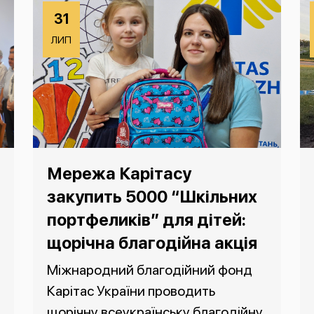
31
ЛИП
Мережа Карітасу
закупить 5000 “Шкільних
портфеликів” для дітей:
щорічна благодійна акція
Міжнародний благодійний фонд
Карітас України проводить
щорічну всеукраїнську благодійну