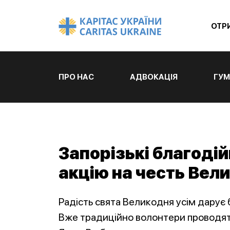
ОТР
ПРО НАС
АДВОКАЦІЯ
ГУМ
Запорізькі благоді
акцію на честь Вел
Радість свята Великодня усім дарує
Вже традиційно волонтери проводять