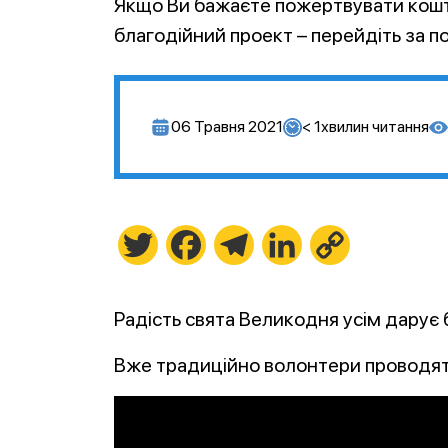
Якщо Ви бажаєте пожертвувати кошти
благодійний проект – перейдіть за пос
06 Травня 2021
< 1
хвилин читання
Twitter
Facebook
Telegram
LinkedIn
Copy
Link
Радість свята Великодня усім дарує
Вже традиційно волонтери проводять