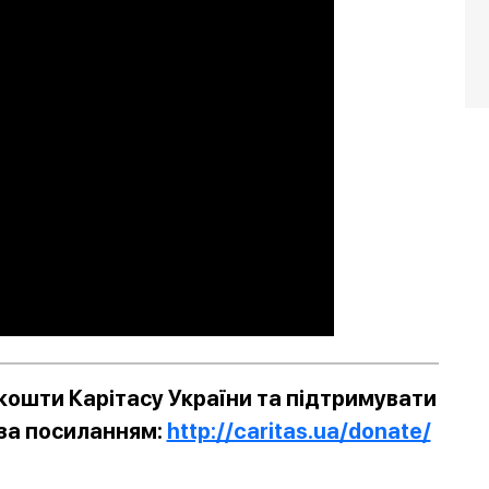
ошти Карітасу України та підтримувати
 за посиланням:
http://caritas.ua/donate/