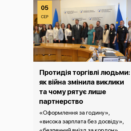
05
СЕР
Протидія торгівлі людьми:
як війна змінила виклики
та чому рятує лише
партнерство
«Оформлення за годину»,
«висока зарплата без досвіду»,
«безпечний виїзд за кордон».