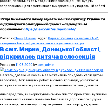
роботи, посібниках та методичних рекомендаціях і будуть
запропоновані для ефективного використання у подальшій роботі.
Якщо Ви бажаєте пожертвувати кошти Карітасу України та
підтримувати благодійний проект – перейдіть за
посиланням:
https://new.caritas.ua/donate/
Posted in
News
,
Новини
Tagged
Карітас України
,
соціальні ХАБИ
,
створення багатофункціональних соціальних центрів
В смт. Мирне, Донецької області,
відкрилась дитяча велосекція
Posted on
11.08.2020
by
csm_admin
На жаль, далеко не кожен має можливість придбати своїй дитині
велосипед. Тож завдяки роботі місцевої громади, усі бажаючі
можуть записатись у секцію та урізноманітнити своє дозвілля.
Але перед тим, як скористуватись можливістю проїхатись вулицями
селища – всіх навчать правилам безпеки та дорожнього руху на
велосипеді, технічному обслуговуванню транспорту, та, врешті