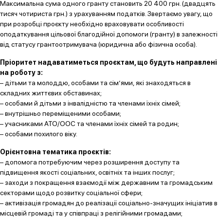
Максимальна сума одного гранту становить 20 400 грн. (двадцять
тисяч чотириста грн.) з урахуванням податків. Звертаємо увагу, що
при розробці проєкту необхідно враховувати особливості
оподаткування цільової благодійної допомоги (гранту) в залежності
від статусу грантоотримувача (юридична або фізична особа).
Пріоритет надаватиметься проєктам, що будуть направлені
на роботу з:
– дітьми та молоддю, особами та сім’ями, які знаходяться в
складних життєвих обставинах;
– особами й дітьми з інвалідністю та членами їхніх сімей;
– внутрішньо переміщеними особами;
– учасниками АТО/ООС та членами їхніх сімей та родин;
– особами похилого віку.
Орієнтовна тематика проєктів:
– допомога потребуючим через розширення доступу та
підвищення якості соціальних, освітніх та інших послуг;
– заходи з покращення взаємодії між державним та громадським
секторами щодо розвитку соціальної сфери;
– активізація громадян до реалізації соціально-значущих ініціатив в
місцевій громаді та у співпраці з релігійними громадами;