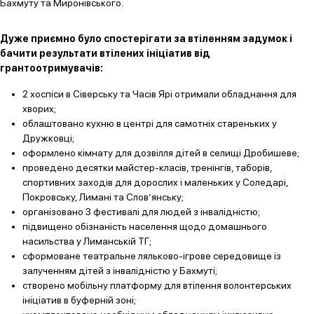
Бахмуту та Миронівського.
Дуже приємно було спостерігати за втіленням задумок і
бачити результати втілених ініціатив від
грантоотримувачів:
2 хоспіси в Сіверську та Часів Ярі отримали обладнання для
хворих;
облаштовано кухню в центрі для самотніх стареньких у
Дружковці;
оформлено кімнату для дозвілля дітей в селищі Дробишеве;
проведено десятки майстер-класів, тренінгів, таборів,
спортивних заходів для дорослих і маленьких у Соледарі,
Покровську, Лимані та Слов’янську;
організовано 3 фестивалі для людей з інвалідністю;
підвищено обізнаність населення щодо домашнього
насильства у Лиманській ТГ;
сформоване театральне ляльково-ігрове середовище із
залученням дітей з інвалідністю у Бахмуті;
створено мобільну платформу для втілення волонтерських
ініціатив в буферній зоні;