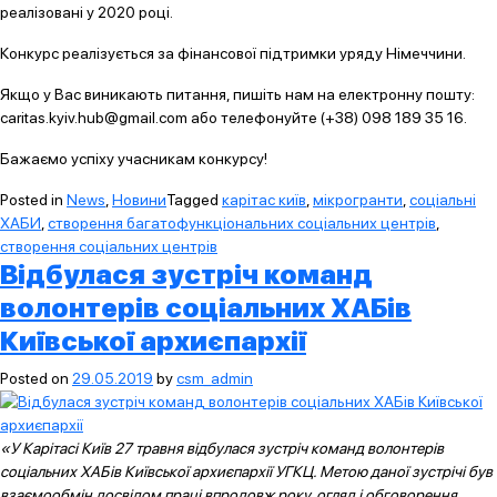
реалізовані у 2020 році.
Конкурс реалізується за фінансової підтримки уряду Німеччини.
Якщо у Вас виникають питання, пишіть нам на електронну пошту:
caritas.kyiv.hub@gmail.com або телефонуйте (+38) 098 189 35 16.
Бажаємо успіху учасникам конкурсу!
Posted in
News
,
Новини
Tagged
карітас київ
,
мікрогранти
,
соціальні
ХАБИ
,
створення багатофункціональних соціальних центрів
,
створення соціальних центрів
Відбулася зустріч команд
волонтерів соціальних ХАБів
Київської архиєпархії
Posted on
29.05.2019
by
csm_admin
«У Карітасі Київ 27 травня відбулася зустріч команд волонтерів
соціальних ХАБів Київської архиєпархії УГКЦ. Метою даної зустрічі був
взаємообмін досвідом праці впродовж року, огляд і обговорення