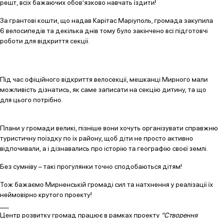
решт, всіх бажаючих обов’язково навчать їздити!
За грантові кошти, що надав Карітас Маріуполь, громада закупила
6 велосипедів та декілька днів тому було закінчено всі підготовчі
роботи для відкриття секції.
Під час офіційного відкриття велосекції, мешканці Мирного мали
можливість дізнатись, як саме записати на секцію дитину, та що
для цього потрібно.
Плани у громади великі, пізніше вони хочуть організувати справжню
туристичну поїздку по їх району, щоб діти не просто активно
відпочивали, а і дізнавались про історію та географію своєї землі.
Без сумніву – такі прогулянки точно сподобаються дітям!
Тож бажаємо Мирненській громаді сил та натхнення у реалізації їх
неймовірно крутого проекту!
___
Центр розвитку громад працює в рамках проекту
“Створення