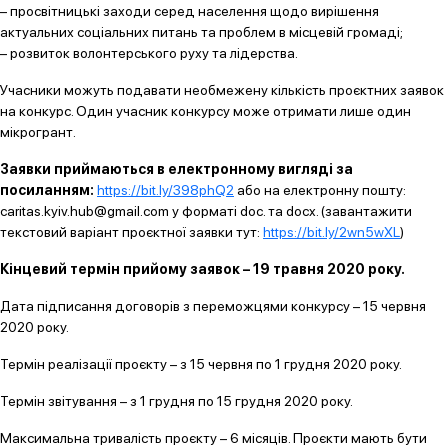
– просвітницькі заходи серед населення щодо вирішення
актуальних соціальних питань та проблем в місцевій громаді;
– розвиток волонтерського руху та лідерства.
Учасники можуть подавати необмежену кількість проєктних заявок
на конкурс. Один учасник конкурсу може отримати лише один
мікрогрант.
Заявки приймаються в електронному вигляді за
посиланням:
https://bit.ly/398phQ2
або на електронну пошту:
caritas.kyiv.hub@gmail.com у форматі doc. та docx. (завантажити
текстовий варіант проєктної заявки тут:
https://bit.ly/2wn5wXL
)
Кінцевий термін прийому заявок – 19 травня 2020 року.
Дата підписання договорів з переможцями конкурсу – 15 червня
2020 року.
Термін реалізації проєкту – з 15 червня по 1 грудня 2020 року.
Термін звітування – з 1 грудня по 15 грудня 2020 року.
Максимальна тривалість проєкту – 6 місяців. Проєкти мають бути