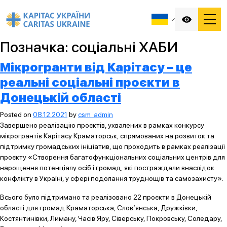
Позначка:
соціальні ХАБИ
Мікрогранти від Карітасу – це
реальні соціальні проєкти в
Донецькій області
Posted on
08.12.2021
by
csm_admin
Завершено реалізацію проєктів, ухвалених в рамках конкурсу
мікрогрантів Карітасу Краматорськ, спрямованих на розвиток та
підтримку громадських ініціатив, що проходить в рамках реалізації
проєкту «Створення багатофункціональних соціальних центрів для
нарощення потенціалу осіб і громад, які постраждали внаслідок
конфлікту в Україні, у сфері подолання труднощів та самозахисту».
Всього було підтримано та реалізовано 22 проєкти в Донецькій
області для громад Краматорська, Слов‘янська, Дружківки,
Костянтинівки, Лиману, Часів Яру, Сіверську, Покровську, Соледару,