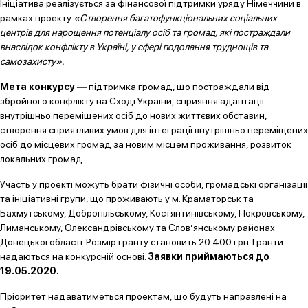
Ініціатива реалізується за фінансової підтримки уряду Німеччини в
рамках проекту
«Створення багатофункціональних соціальних
центрів для нарощення потенціалу осіб та громад, які постраждали
внаслідок конфлікту в Україні, у сфері подолання труднощів та
самозахисту».
Мета конкурсу
― підтримка громад, що постраждали від
збройного конфлікту на Сході України, сприяння адаптації
внутрішньо переміщених осіб до нових життєвих обставин,
створення сприятливих умов для інтеграції внутрішньо переміщених
осіб до місцевих громад за новим місцем проживання, розвиток
локальних громад.
Участь у проекті можуть брати фізичні особи, громадські організації
та ініціативні групи, що проживають у м. Краматорськ та
Бахмутському, Добропільському, Костянтинівському, Покровському,
Лиманському, Олександрівському та Слов’янському районах
Донецької області. Розмір гранту становить 20 400 грн. Гранти
надаються на конкурсній основі.
Заявки приймаються до
19.05.2020.
Пріоритет надаватиметься проектам, що будуть направлені на