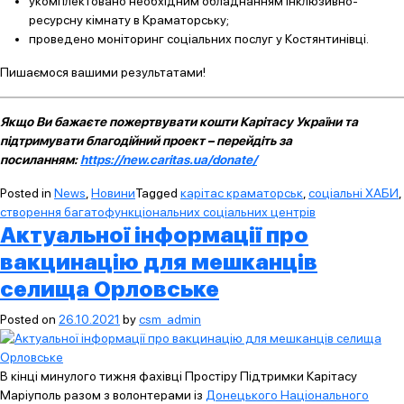
укомплектовано необхідним обладнанням інклюзивно-
ресурсну кімнату в Краматорську;
проведено моніторинг соціальних послуг у Костянтинівці.
Пишаємося вашими результатами!
Якщо Ви бажаєте пожертвувати кошти Карітасу України та
підтримувати благодійний проект – перейдіть за
посиланням:
https://new.caritas.ua/donate/
Posted in
News
,
Новини
Tagged
карітас краматорськ
,
соціальні ХАБИ
,
створення багатофункціональних соціальних центрів
Актуальної інформації про
вакцинацію для мешканців
селища Орловське
Posted on
26.10.2021
by
csm_admin
В кінці минулого тижня фахівці Простіру Підтримки Карітасу
Маріуполь разом з волонтерами із
Донецького Національного