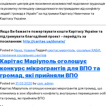
соціальних центрів для посилення можливостей подолання труднощів
та розвитку потенціалу самодопомоги постраждалих від конфлікту
людей і громад в Україні”
за підтримки Карітасу Німеччини та
Карітасу України.
Якщо Ви бажаєте пожертвувати кошти Карітасу України та
підтримувати благодійний проект – перейдіть за
посиланням:
http://caritas.ua/donate/
Posted in
News
,
Новини
Tagged
карітас маріуполь
,
соціальні ХАБИ
,
створення соціальних центрів
Карітас Маріуполь оголошує
конкурс мікрогрантів для ВПО та
громад, які прийняли ВПО
Posted on
31.03.2020
by
csm_admin
Карітас Маріуполь оголошує конкурс мікрогрантів для громад, що
опинились в зоні збройного конфлікту, внутрішньо переміщених осіб
та громад, які прийняли ВПО.