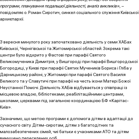
програми, планування подальшої діяльності, аналіз викликів»,
–
повідомляє о. Роман Сиротич, синкел соціального служіння Київської
архиєпархії.
З вересня минулого року започатковано діяльність у семи ХАБах
Київської, Чернігівської та Житомирської областей. Зокрема такі
центри було відкрито у Фастові при парафії Святого
Великомученика Димитрія, у Вишгороді при парафії Вишгородської
Богородиці, у Києві при парафії Святих Мучеників Бориса і Гліба у
Дарницькому районі, у Житомирі при парафії Святого Василія
Великого та у Славутичі при парафії на честь ікони Матері Божої
Неустанної Помочі. Діяльність ХАБів відбувається у співпраці із
місцевою владою, бібліотеками, реабілітаційними центрами,
школами, церквами під загальною координацією БФ «Карітас-
Київ».
Зазначимо, що метою програми є допомога дітям в адаптації до
сучасного світу. Дітям-сиротам, дітям з багатодітних та
малозабезпечених сімей, чиї батьки є учасниками АТО та дітям
вимушено переселених осіб.