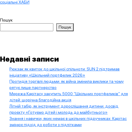
соціальні ХАБИ
Пошук
Пошук
Недавні записи
Рюкзак як квиток до шкільної спільноти: SUN 2 підтримав
ініціативу «Шкільний портфелик 2026»
Протидія торгівлі людьми: як війна змінила виклики та чому
рятує лише партнерство
Мережа Карітасу закупить 5000 “Шкільних портфеликів” для
дітей: щорічна благодійна акція
Літній табір, як інструмент дорослішання дитини: досвід
проєкту «Готуємо дітей і молодь до майбутнього»
Знання і навички, яких немає в шкільних підручниках: Карітас
змінює підхід до роботи з підлітками