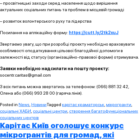
– просвітницькі заходи серед населення щодо вирішення
актуальних соціальних питань та проблем в місцевій громаді
– розвиток волонтерського руху та лідерства
Посилання на аплікаційну форму:
https://cutt.ly/2tk2xuJ
Звертаємо увагу, що при розробці проєкту необхідно враховувати
особливості оподаткування цільової благодійної допомоги в
залежності від статусу (організаційно-правової форми) отримувача.
Заявки необхідно надсилати на пошту проекту:
socentr.caritas@gmail.com
З всіх питань можна звертатись за телефоном: (066) 881 32 42,
Олена або (066) 993 28 00 (гаряча лінія).
Posted in
News
,
Новини
Tagged
карітас краматорськ
,
мікрогранти
,
соціальні ХАБИ
,
соціальні центри
,
створення багатофункціональних
соціальних центрів
Карітас Київ оголошує конкурс
мікрогрантів для громад, які