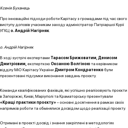
Ксенія Буханець
Про інноваційні підходи роботи Карітасу з громадами під час свого
виступу доповів учасникам заходу адміністратор Патріаршої Курії
УГКЦ
о. Андрій Нагірняк
.
о. Андрій Нагірняк
В ході зустрічі експертами
Тарасом Брижоватим, Денисом
Дмитрієвим,
експерткою
Оксаною Волгіною
та керівником
відділу МіО Карітасу України
Дмитром Кондратенко
були
презентовані підсумки виконання завдань проєкту.
Команди кваліфікованих фахівців, які успішно реалізовують проєкти
в Запоріжжі, Києві, Маріуполі та Краматорську презентували
«Кращі практики проєкту»
– основні досягнення в рамках своїх
напрямків роботи та обмінялися досвідом щодо реалізації проєкту.
Отримані в проєкті досвід і знання закріплені в методологіях