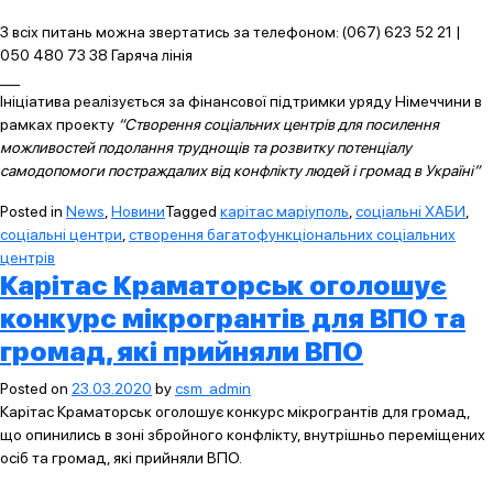
З всіх питань можна звертатись за телефоном: (067) 623 52 21 |
050 480 73 38 Гаряча лінія
___
Ініціатива реалізується за фінансової підтримки уряду Німеччини в
рамках проекту
“Створення соціальних центрів для посилення
можливостей подолання труднощів та розвитку потенціалу
самодопомоги постраждалих від конфлікту людей і громад в Україні”
Posted in
News
,
Новини
Tagged
карітас маріуполь
,
соціальні ХАБИ
,
соціальні центри
,
створення багатофункціональних соціальних
центрів
Карітас Краматорськ оголошує
конкурс мікрогрантів для ВПО та
громад, які прийняли ВПО
Posted on
23.03.2020
by
csm_admin
Карітас Краматорськ оголошує конкурс мікрогрантів для громад,
що опинились в зоні збройного конфлікту, внутрішньо переміщених
осіб та громад, які прийняли ВПО.