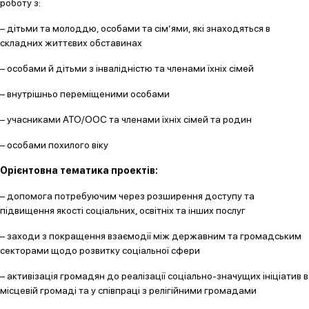
роботу з:
– дітьми та молоддю, особами та сім’ями, які знаходяться в
складних життєвих обставинах
– особами й дітьми з інвалідністю та членами їхніх сімей
– внутрішньо переміщеними особами
– учасниками АТО/ООС та членами їхніх сімей та родин
– особами похилого віку
Орієнтовна тематика проектів:
– допомога потребуючим через розширення доступу та
підвищення якості соціальних, освітніх та інших послуг
– заходи з покращення взаємодії між державним та громадським
секторами щодо розвитку соціальної сфери
– активізація громадян до реалізації соціально-значущих ініціатив в
місцевій громаді та у співпраці з релігійними громадами