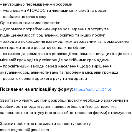
– внутрішньо переміщеними особами
– учасниками АТО/ООС та членами їхніх сімей та родин
– особами похилого віку
Орієнтовна тематика проектів:
– допомога потребуючим через розширення доступу та
підвищення якості соціальних, освітніх та інших послуг
– заходи з покращення взаємодії між державним та громадським
секторами щодо розвитку соціальної сфери
– активізація громадян до реалізації соціально-значущих ініціатив в
місцевій громаді та у співпраці з релігійними громадами
– просвітницькі заходи серед населення щодо вирішення
актуальних соціальних питань та проблем в місцевій громаді
– розвиток волонтерського руху та лідерства
Посилання на аплікаційну форму:
https://cutt.ly/Itl045t
Звертаємо увагу, що при розробці проєкту необхідно враховувати
особливості оподаткування цільової благодійної допомоги в
залежності від статусу (організаційно-правової форми) отримувача.
Заявки необхідно надсилати на пошту проєкту:
mcaritasgrants@gmail.com