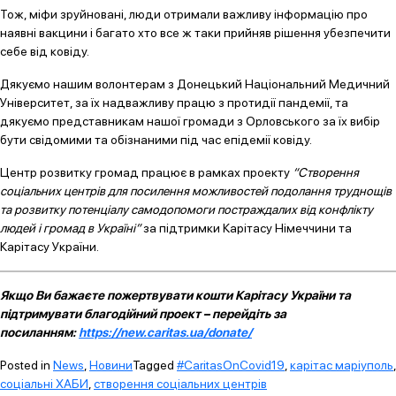
Тож, міфи зруйновані, люди отримали важливу інформацію про
наявні вакцини і багато хто все ж таки прийняв рішення убезпечити
себе від ковіду.
Дякуємо нашим волонтерам з Донецький Національний Медичний
Університет, за їх надважливу працю з протидії пандемії, та
дякуємо представникам нашої громади з Орловського за їх вибір
бути свідомими та обізнаними під час епідемії ковіду.
Центр розвитку громад працює в рамках проекту
“Створення
соціальних центрів для посилення можливостей подолання труднощів
та розвитку потенціалу самодопомоги постраждалих від конфлікту
людей і громад в Україні”
за підтримки Карітасу Німеччини та
Карітасу України.
Якщо Ви бажаєте пожертвувати кошти Карітасу України та
підтримувати благодійний проект – перейдіть за
посиланням:
https://new.caritas.ua/donate/
Posted in
News
,
Новини
Tagged
#CaritasOnCovid19
,
карітас маріуполь
,
соціальні ХАБИ
,
створення соціальних центрів