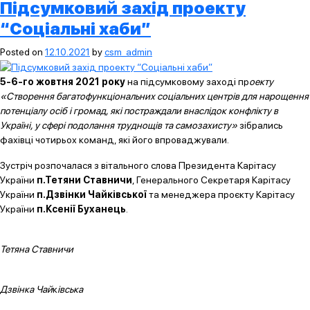
Підсумковий захід проекту
“Соціальні хаби”
Posted on
12.10.2021
by
csm_admin
5-6-го жовтня 2021 року
на підсумковому заході пр
оекту
«Створення багатофункціональних соціальних центрів для нарощення
потенціалу осіб і громад, які постраждали внаслідок конфлікту в
Україні, у сфері подолання труднощів та самозахисту»
зібрались
фахівці чотирьох команд, які його впроваджували.
Зустріч розпочалася з вітального слова Президента Карітасу
України
п.Тетяни Ставничи
, Генерального Секретаря Карітасу
України
п.Дзвінки Чайківської
та менеджера проєкту Карітасу
України
п.Ксенії Буханець
.
Тетяна Ставничи
Дзвінка Чай
к
івська