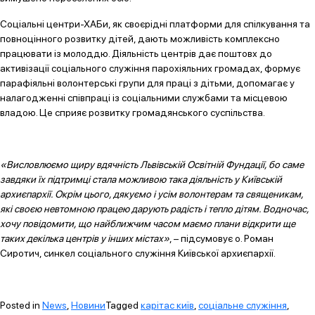
Соціальні центри-ХАБи, як своєрідні платформи для спілкування та
повноцінного розвитку дітей, дають можливість комплексно
працювати із молоддю. Діяльність центрів дає поштовх до
активізації соціального служіння парохіяльних громадах, формує
парафіяльні волонтерські групи для праці з дітьми, допомагає у
налагодженні співпраці із соціальними службами та місцевою
владою. Це сприяє розвитку громадянського суспільства.
«Висловлюємо щиру вдячність Львівській Освітній Фундації
, бо саме
завдяки їх підтримці стала можливою така діяльність у Київській
архиєпархії.
Окрім цього
, дякуємо і усім волонтерам та священикам,
які своєю невтомною працею дарують радість і тепло дітям. Водночас,
хочу повідомити, що найближчим часом маємо плани відкрити ще
таких декілька центрів у інших містах»
, – підсумовує о. Роман
Сиротич, синкел соціального служіння Київської архиєпархії.
Posted in
News
,
Новини
Tagged
карітас київ
,
соціальне служіння
,