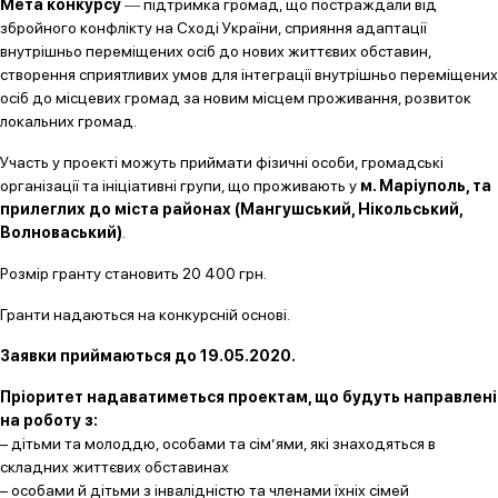
Мета конкурсу
― підтримка громад, що постраждали від
збройного конфлікту на Сході України, сприяння адаптації
внутрішньо переміщених осіб до нових життєвих обставин,
створення сприятливих умов для інтеграції внутрішньо переміщених
осіб до місцевих громад за новим місцем проживання, розвиток
локальних громад.
Участь у проекті можуть приймати фізичні особи, громадські
організації та ініціативні групи, що проживають у
м. Маріуполь, та
прилеглих до міста районах (Мангушський, Нікольський,
Волноваський)
.
Розмір гранту становить 20 400 грн.
Гранти надаються на конкурсній основі.
Заявки приймаються до 19.05.2020.
Пріоритет надаватиметься проектам, що будуть направлені
на роботу з:
– дітьми та молоддю, особами та сім’ями, які знаходяться в
складних життєвих обставинах
– особами й дітьми з інвалідністю та членами їхніх сімей