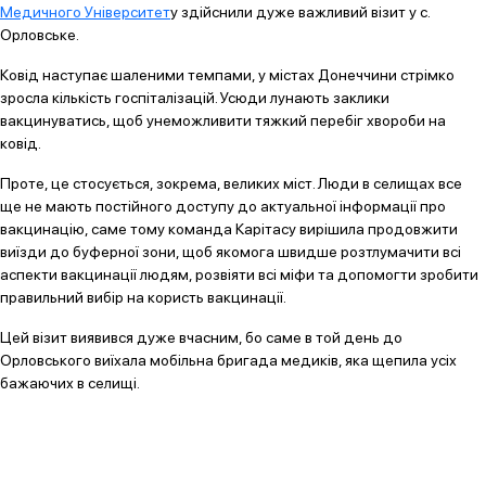
Медичного Університет
у здійснили дуже важливий візит у с.
Орловське.
Ковід наступає шаленими темпами, у містах Донеччини стрімко
зросла кількість госпіталізацій. Усюди лунають заклики
вакцинуватись, щоб унеможливити тяжкий перебіг хвороби на
ковід.
Проте, це стосується, зокрема, великих міст. Люди в селищах все
ще не мають постійного доступу до актуальної інформації про
вакцинацію, саме тому команда Карітасу вирішила продовжити
виїзди до буферної зони, щоб якомога швидше розтлумачити всі
аспекти вакцинації людям, розвіяти всі міфи та допомогти зробити
правильний вибір на користь вакцинації.
Цей візит виявився дуже вчасним, бо саме в той день до
Орловського виїхала мобільна бригада медиків, яка щепила усіх
бажаючих в селищі.