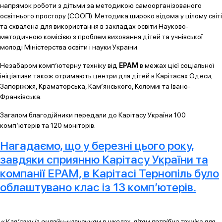
напрямок роботи з дітьми за методикою самоорганізованого
освітнього простору (СООП). Методика широко відома у цілому світі
та схвалена для використання в закладах освіти Науково-
методичною комісією з проблем виховання дітей та учнівської
молоді Міністерства освіти і науки України.
Незабаром комп’ютерну техніку від
EPAM
в межах цієї соціальної
ініціативи також отримають центри для дітей в Карітасах Одеси,
Запоріжжя, Краматорська, Кам’янського, Коломиї та Івано-
Франківська.
Загалом благодійники передали до Карітасу України 100
комп’ютерів та 120 моніторів.
Нагадаємо, що у березні цього року,
завдяки сприянню Карітасу України та
компанії EPAM, в Карітасі Тернопіль було
облаштувано клас із 13 комп’ютерів.
«У зв’язку із онлайн-навчанням в школах, дітям потрібна техніка для