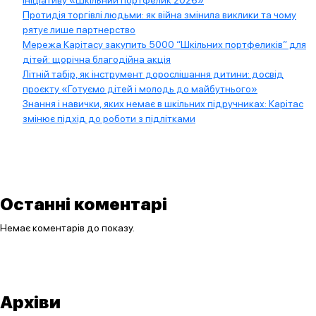
ініціативу «Шкільний портфелик 2026»
Протидія торгівлі людьми: як війна змінила виклики та чому
рятує лише партнерство
Мережа Карітасу закупить 5000 “Шкільних портфеликів” для
дітей: щорічна благодійна акція
Літній табір, як інструмент дорослішання дитини: досвід
проєкту «Готуємо дітей і молодь до майбутнього»
Знання і навички, яких немає в шкільних підручниках: Карітас
змінює підхід до роботи з підлітками
Останні коментарі
Немає коментарів до показу.
Архіви