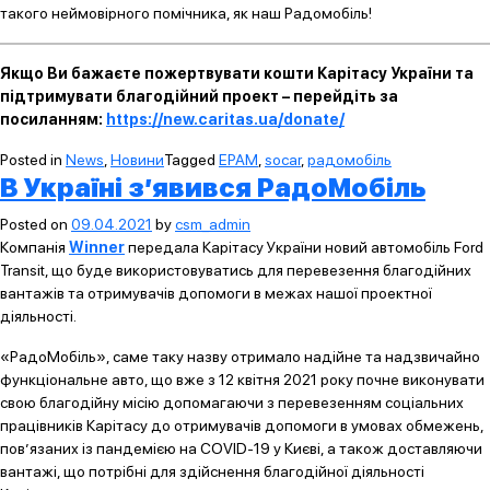
такого неймовірного помічника, як наш Радомобіль!
Якщо Ви бажаєте пожертвувати кошти Карітасу України та
підтримувати благодійний проект – перейдіть за
посиланням:
https://new.caritas.ua/donate/
Posted in
News
,
Новини
Tagged
EPAM
,
socar
,
радомобіль
В Україні з’явився РадоМобіль
Posted on
09.04.2021
by
csm_admin
Компанія
Winner
передала Карітасу України новий автомобіль Ford
Transit, що буде використовуватись для перевезення благодійних
вантажів та отримувачів допомоги в межах нашої проектної
діяльності.
«РадоМобіль», саме таку назву отримало надійне та надзвичайно
функціональне авто, що вже з 12 квітня 2021 року почне виконувати
свою благодійну місію допомагаючи з перевезенням соціальних
працівників Карітасу до отримувачів допомоги в умовах обмежень,
пов’язаних із пандемією на COVID-19 у Києві, а також доставляючи
вантажі, що потрібні для здійснення благодійної діяльності