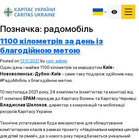
Позначка:
радомобіль
1100 кілометрів за день із
благодійною метою
Posted on
13.11.2021
by
csm_admin
Один день і майже 1100 кілометрів за маршрутом
Київ-
Нововолинськ-Дубно-Київ
– саме таку подорож здійснив наш
#РадоМобіль з благодійною метою.
10 листопада 2021 року, 24 комплекти (комп’ютер та монітор) від
IT-компанії
EPAM
передав до Карітасу Волинь та Карітасу Чернівці
Владислав Шелоков
, директор з комунікацій та мобілізації
ресурсів Карітасу України.
Технічне устаткування буде використане для облаштування
комп’ютерних класів в рамках проекту
«Національна мережа центрів
для дітей та сімей»
, де з нового року передбачається унікальний