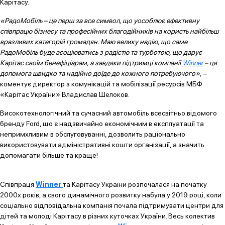
Карітасу.
«РадоМобіль – це перш за все символ, що уособлює ефективну
співпрацю бізнесу та професійних благодійників на користь найбільш
вразливих категорій громадян. Маю велику надію, що саме
РадоМобіль буде асоціюватись з радістю та турботою, що дарує
Карітас своїм бенефіціарам, а завдяки підтримці компанії
Winner
– ця
допомога швидко та надійно доїде до кожного потребуючого»,
–
коментує директор з комунікацій та мобілізації ресурсів МБФ
«Карітас України» Владислав Шелоков.
Високотехнологічний та сучасний автомобіль всесвітньо відомого
бренду Ford, що є надзвичайно економічним в експлуатації та
непримхливим в обслуговуванні, дозволить раціонально
використовувати адміністративні кошти організації, а значить
допомагати більше та краще!
Співпраця
Winner
та Карітасу України розпочалася на початку
2000х років, а свого динамічного розвитку набула у 2019 році, коли
соціально відповідальна компанія почала підтримувати центри для
дітей та молоді Карітасу в різних куточках України. Весь колектив