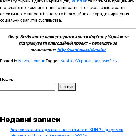
Карітасу України дякує керівництву
Winner
та кожному працівнику
цієї славетної компанії, наша співпраця – це яскрава ілюстрація
ефективної співпраці бізнесу та благодійників заради вирішення
соціальних запитів суспільства.
Якщо Ви бажаєте пожертвувати кошти Карітасу України та
підтримувати благодійний проект – перейдіть за
посиланням:
http://caritas.ua/donate/
Posted in
News
,
Новини
Tagged
Карітас України
,
радомобіль
Пошук
Пошук
Недавні записи
Рюкзак як квиток до шкільної спільноти: SUN 2 підтримав