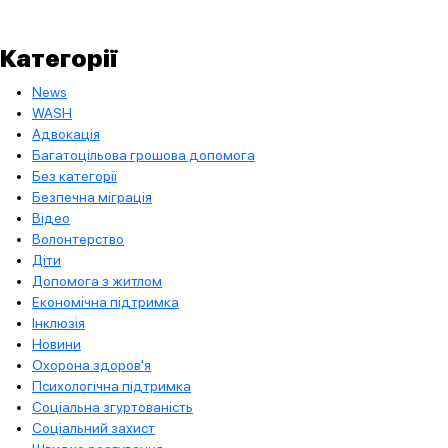
Категорії
News
WASH
Адвокація
Багатоцільова грошова допомога
Без категорії
Безпечна міграція
Відео
Волонтерство
Діти
Допомога з житлом
Економічна підтримка
Інклюзія
Новини
Охорона здоров'я
Психологічна підтримка
Соціальна згуртованість
Соціальний захист