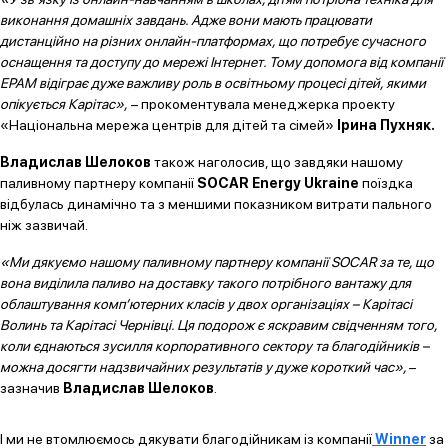
виконання домашніх завдань. Адже вони мають працювати
дистанційно на різних онлайн-платформах, що потребує сучасного
оснащення та доступу до мережі Інтернет. Тому допомога від компанії
EPAM відіграє дуже важливу роль в освітньому процесі дітей, якими
опікується Карітас»,
– прокоментувала менеджерка проекту
«Національна мережа центрів для дітей та сімей»
Ірина Пухняк.
Владислав Шелоков
також наголосив, що завдяки нашому
паливному партнеру компанії
SOCAR Energy Ukraine
поїздка
відбулась динамічно та з меншими показником витрати пального
ніж зазвичай.
«Ми дякуємо нашому паливному партнеру компанії SOCAR за те, що
вона виділила паливо на доставку такого потрібного вантажу для
облаштування комп’ютерних класів у двох організаціях – Карітасі
Волинь та Карітасі Чернівці. Ця подорож є яскравим свідченням того,
коли єднаються зусилля корпоративного сектору та благодійників –
можна досягти надзвичайних результатів у дуже короткий час»,
–
зазначив
Владислав Шелоков
.
І ми не втомлюємось дякувати благодійникам із компанії
Winner
за