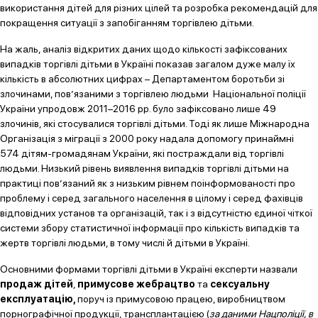
використання дітей для різних цілей та розробка рекомендацій для
покращення ситуації з запобіганням торгівлею дітьми.
На жаль, аналіз відкритих даних щодо кількості зафіксованих
випадків торгівлі дітьми в Україні показав загалом дуже малу їх
кількість в абсолютних цифрах – Департаментом боротьби зі
злочинами, пов’язаними з торгівлею людьми Національної поліції
України упродовж 2011–2016 рр. було зафіксовано лише 49
злочинів, які стосувалися торгівлі дітьми. Тоді як лише Міжнародна
Організація з міграції з 2000 року надала допомогу принаймні
574 дітям-громадянам України, які постраждали від торгівлі
людьми. Низький рівень виявлення випадків торгівлі дітьми на
практиці пов’язаний як з низьким рівнем поінформованості про
проблему і серед загального населення в цілому і серед фахівців
відповідних установ та організацій, так і з відсутністю єдиної чіткої
системи збору статистичної інформації про кількість випадків та
жертв торгівлі людьми, в тому числі й дітьми в Україні.
Основними формами торгівлі дітьми в Україні експерти назвали
продаж дітей
,
примусове жебрацтво
та
сексуальну
експлуатацію,
поруч із примусовою працею, виробництвом
порнографічної продукції, трансплантацією (
за даними Нацполіції, в