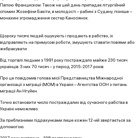
Папою Франциском. Також на цей день припадає літургійний
спомин Жозефіни Бакіти, в молодості – рабині з Судану, пізніше –
монахині згромадження сестер Каносіянок.
Щороку тисячі людей ошукують і продають в рабство, їх
відправляють на примусові роботи, змушують ставати повіями або
жебракувати.
Від торгівлі людьми з 1991 року постраждало майже 230 тисяч
українців. З них 70 тисяч – у період 2015-2017 років.
Про це повідомив голова місії Представництва Міжнародної
організації з міграції (МОМ) в Україні – Агентства ООН з питань
міграції Ан Нгуйен.
Точно встановити число постраждалих від сучасного рабства в
Україні неможливо.
За приблизними підрахунками лише кожен 12-ий звертається за
допомогою.