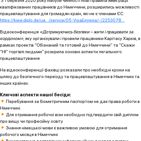
З 1 березня 2020 року набули чинності нові правила імміграції
кваліфікованих працівників до Німеччини, розширились можливості
працевлаштування для громадян країн, які не є членами ЄС.
https://kiew.diplo.de/ua…/service/05-VisaEinreise/-/2253078…
Відеоконференція
«Дотримуючись безпеки – жити і працювати за
кордоном»
, яку організували і провели працівники Карітасу Харків, в
рамках проектів “Обізнаний та готовий до Німеччини” та “Скажи
“НІ” торгівлі людьми” розкрила основні аспекти легального
працевлаштування.
На відеоконференції фахівці розказали про необхідні кроки на
шляху до безпечного переїзду та працевлаштування в Німеччині та
інших країнах.
Ключові аспекти нашої бесіди:
Перебування за біометричним паспортом не дає права роботи в
Німеччині.
Для отримання робочої візи необхідно підтвердити свій диплом
про вищу чи професійну освіту
Знання німецької мови є важливою умовою для отримання
робочого місяця в Німеччині