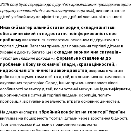
2018 році було передано до суду п’ять кримінальних проваджень щодо
продажу неповнолітніх з метою вилучення органів
), використанням
дітей у збройному конфлікті та для дрібної злочинної діяльності.
Низький матеріальний статок родин
, складні життєві
обставини сімей
та
недостатня поінформованість про
проблему
вважаються експертами основним підґрунтям для
торгівлі дітьми. Загалом причин для поширення торгівлі дітьми в
Україні є досить багато: це і
складна економічна ситуація
–
«зріст цін і падіння доходів»
, і
формальне ставлення до
проблеми з боку виконавчої влади,
і
криза цінностей
, і
недосконалість чинного законодавства
, зокрема в частині
роботи з документами осіб та дітей, що опинилися на тимчасово
окупованих територіях. Серед інших причин називалися вікові
особливості розвитку дітей, коли останні можуть не ідентифікувати,
що опинилися в ситуації торгівлі людьми, корупція
,
попит-
пропозиція, віртуальна реальність, втрата основних цінностей.
На думку експертів,
збройний конфлікт на території України
випливає на поширеність торгівлі дітьми через зростання бідності.
Торгівля людьми й дітьми є поширеним явищем на
непідконтрольних Україні територіях, проте немає ніякої