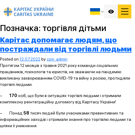
Позначка:
торгівля дітьми
Карітас допомагає людям, що
постраждали від торгівлі людьми
Posted on
12.07.2022
by
csm_admin
Протягом 12 місяців з травня 2021 року команди соціальних
працівників, психологів та юристів, не зважаючи на пандемію
викликану захворюванням COVID-19 та війну з росією, протидіяли
торгівлі людьми.
–
170
осіб, що були в ситуаціях торгівлі людьми і отримали
комплексну реінтеграційну допомогу від Карітасу України!
– Понад
58
тисяч людей були учасниками превентивних та
інформаційних заходів і отримали знання про торгівлю людьми та
шляхи її уникнення.