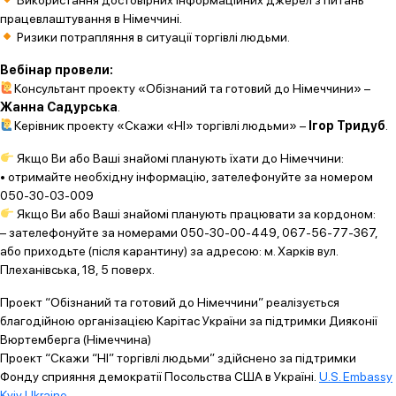
Використання достовірних інформаційних джерел з питань
працевлаштування в Німеччині.
Ризики потрапляння в ситуації торгівлі людьми.
Вебінар провели:
Консультант проекту «Обізнаний та готовий до Німеччини» –
Жанна Садурська
.
Керівник проекту «Скажи «НІ» торгівлі людьми» –
Ігор Тридуб
.
Якщо Ви або Ваші знайомі планують їхати до Німеччини:
• отримайте необхідну інформацію, зателефонуйте за номером
050-30-03-009
Якщо Ви або Ваші знайомі планують працювати за кордоном:
– зателефонуйте за номерами 050-30-00-449, 067-56-77-367,
або приходьте (після карантину) за адресою: м. Харків вул.
Плеханівська, 18, 5 поверх.
Проект “Обізнаний та готовий до Німеччини” реалізується
благодійною організацією Карітас України за підтримки Дияконії
Вюртемберга (Німеччина)
Проект “Скажи “НІ” торгівлі людьми” здійснено за підтримки
Фонду сприяння демократії Посольства США в Україні.
U.S. Embassy
Kyiv Ukraine