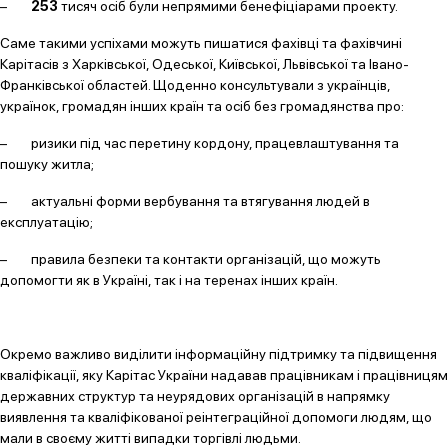
–
253
тисяч осіб були непрямими бенефіціарами проекту.
Саме такими успіхами можуть пишатися фахівці та фахівчині
Карітасів з Харківської, Одеської, Київської, Львівської та Івано-
Франківської областей. Щоденно консультували з українців,
українок, громадян інших країн та осіб без громадянства про:
– ризики під час перетину кордону, працевлаштування та
пошуку житла;
– актуальні форми вербування та втягування людей в
експлуатацію;
– правила безпеки та контакти організацій, що можуть
допомогти як в Україні, так і на теренах інших країн.
Окремо важливо виділити інформаційну підтримку та підвищення
кваліфікації, яку Карітас України надавав працівникам і працівницям
державних структур та неурядових організацій в напрямку
виявлення та кваліфікованої реінтеграційної допомоги людям, що
мали в своєму житті випадки торгівлі людьми.