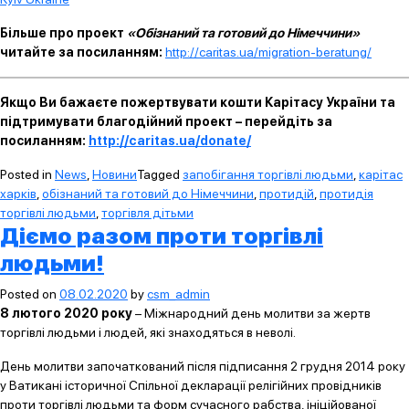
Більше про проект
«Обізнаний та готовий до Німеччини»
читайте за посиланням:
http://caritas.ua/migration-beratung/
Якщо Ви бажаєте пожертвувати кошти Карітасу України та
підтримувати благодійний проект – перейдіть за
посиланням:
http://caritas.ua/donate/
Posted in
News
,
Новини
Tagged
запобігання торгівлі людьми
,
карітас
харків
,
обізнаний та готовий до Німеччини
,
протидій
,
протидія
торгівлі людьми
,
торгівля дітьми
Діємо разом проти торгівлі
людьми!
Posted on
08.02.2020
by
csm_admin
8 лютого 2020 року
– Міжнародний день молитви за жертв
торгівлі людьми і людей, які знаходяться в неволі.
День молитви започаткований після підписання 2 грудня 2014 року
у Ватикані історичної Спільної декларації релігійних провідників
проти торгівлі людьми та форм сучасного рабства, ініційованої