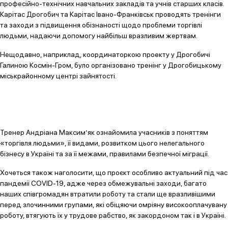
професійно-технічних навчальних закладів та учнів старших класів.
Карітас Дрогобич та Карітас Івано-Франківськ проводять тренінги
та заходи з підвищення обізнаності щодо проблеми торгівлі
людьми, надаючи допомогу найбільш вразливим жертвам.
Нещодавно, наприклад, координаторкою проекту у Дрогобичі
Галиною Космін-Гром, було організовано тренінг у Дрогобицькому
міськрайонному центрі зайнятості.
Тренер Андріана Максим’як ознайомила учасників з поняттям
«торгівля людьми», її видами, розвитком цього нелегального
бізнесу в Україні та за її межами, правилами безпечної міграції.
Хочеться також наголосити, що проєкт особливо актуальний під час
пандемії COVID-19, адже через обмежувальні заходи, багато
наших співгромадян втратили роботу та стали ще вразливішими
перед злочинними групами, які обіцяючи омріяну високооплачувану
роботу, втягують їх у трудове рабство, як закордоном так і в Україні.