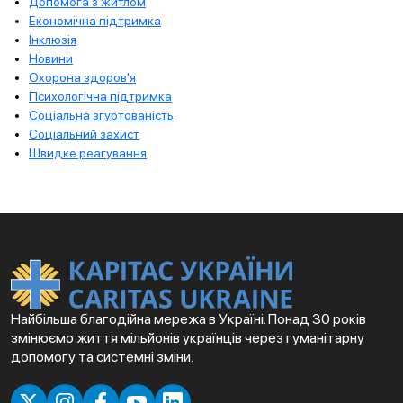
Допомога з житлом
Економічна підтримка
Інклюзія
Новини
Охорона здоров'я
Психологічна підтримка
Соціальна згуртованість
Соціальний захист
Швидке реагування
Найбільша благодійна мережа в Україні. Понад 30 років
змінюємо життя мільйонів українців через гуманітарну
допомогу та системні зміни.