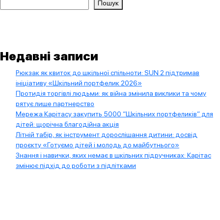
Пошук
Недавні записи
Рюкзак як квиток до шкільної спільноти: SUN 2 підтримав
ініціативу «Шкільний портфелик 2026»
Протидія торгівлі людьми: як війна змінила виклики та чому
рятує лише партнерство
Мережа Карітасу закупить 5000 “Шкільних портфеликів” для
дітей: щорічна благодійна акція
Літній табір, як інструмент дорослішання дитини: досвід
проєкту «Готуємо дітей і молодь до майбутнього»
Знання і навички, яких немає в шкільних підручниках: Карітас
змінює підхід до роботи з підлітками