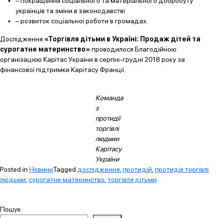
– покращення соціального та матеріального добробуту
українців та зміни в законодавстві
– розвиток соціальної роботи в громадах.
Дослідження
«Торгівля дітьми в Україні: Продаж дітей та
сурогатне материнство»
проводилося Благодійною
організацією Карітас України в серпні-грудні 2018 року за
фінансової підтримки Карітасу Франції.
Команда
з
протидії
торгівлі
людьми
Карітасу
України
Posted in
Новини
Tagged
дослідження
,
протидій
,
протидія торгівлі
людьми
,
сурогатне материнство
,
торгівля дітьми
Пошук