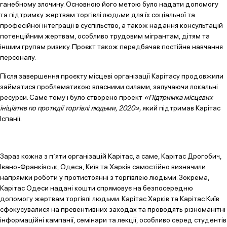
ганебному злочину. Основною його метою було надати допомогу
та підтримку жертвам торгівлі людьми для їх соціальної та
професійної інтеграції в суспільство, а також надання консультацій
потенційним жертвам, особливо трудовим мігрантам, дітям та
іншим групам ризику. Проєкт також передбачав постійне навчання
персоналу.
Після завершення проєкту місцеві організації Карітасу продовжили
займатися проблематикою власними силами, залучаючи локальні
ресурси. Саме тому і було створено проект
«Підтримка місцевих
ініціатив по протидії торгівлі людьми, 2020»,
який підтримав Карітас
Іспанії.
Зараз кожна з п’яти організацій Карітас, а саме, Карітас Дрогобич,
Івано-Франківськ, Одеса, Київ та Харків самостійно визначили
напрямки роботи у протистоянні з торгівлею людьми. Зокрема,
Карітас Одеси надані кошти спрямовує на безпосередню
допомогу жертвам торгівлі людьми. Карітас Харків та Карітас Київ
сфокусувалися на превентивних заходах та проводять різноманітні
інформаційні кампанії, семінари та лекції, особливо серед студентів