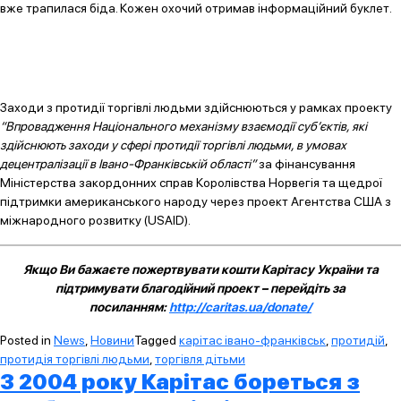
вже трапилася біда. Кожен охочий отримав інформаційний буклет.
Заходи з протидії торгівлі людьми здійснюються у рамках проекту
“Впровадження Національного механізму взаємодії суб’єктів, які
здійснюють заходи у сфері протидії торгівлі людьми, в умовах
децентралізації в Івано-Франківській області”
за фінансування
Mіністерства закордонних справ Королівства Норвегія та щедрої
підтримки американського народу через проект Агентства США з
міжнародного розвитку (USAID).
Якщо Ви бажаєте пожертвувати кошти Карітасу України та
підтримувати благодійний проект – перейдіть за
посиланням:
http://caritas.ua/donate/
Posted in
News
,
Новини
Tagged
карітас івано-франківськ
,
протидій
,
протидія торгівлі людьми
,
торгівля дітьми
З 2004 року Карітас бореться з