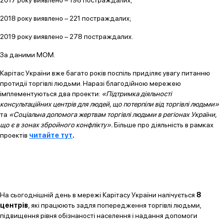
2017 року виявлено – 198 постраждалих;
2018 року виявлено – 221 постраждалих;
2019 року виявлено – 278 постраждалих.
За даними МОМ.
Карітас України вже багато років поспіль приділяє увагу питанню
протидії торгівлі людьми. Наразі благодійною мережею
імплементуються два проекти:
«Підтримка діяльності
консультаційних центрів для людей, що потерпіли від торгівлі людьми»
та
«Соціальна допомога жертвам торгівлі людьми в регіонах України,
що є в зонах збройного конфлікту».
Більше про діяльність в рамках
проектів
читайте тут
.
На сьогоднішній день в мережі Карітасу України налічується
8
центрів
, які працюють задля попередження торгівлі людьми,
підвищення рівня обізнаності населення і надання допомоги