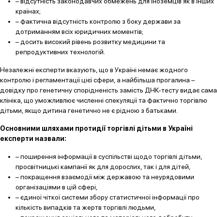
– відсутність законодавчих обмежень для іноземців як в інших
країнах;
– фактична відсутність контролю з боку держави за
дотриманням всіх юридичних моментів;
– досить високий рівень розвитку медицини та
репродуктивних технологій.
Незалежні експерти вказують, що в Україні немає жодного
контролю і регламентації цієї сфери, а найбільша прогалина –
довідку про генетичну спорідненість замість ДНК-тесту видає сама
клініка, що уможливлює численні спекуляції та фактично торгівлю
дітьми, якщо дитина генетично не є рідною з батьками.
Основними шляхами протидії торгівлі дітьми в Україні
експерти назвали:
– поширення інформації в суспільстві щодо торгівлі дітьми,
просвітницькі кампанії як для дорослих, так і для дітей,
– покращення взаємодії між державою та неурядовими
організаціями в цій сфері,
– єдиної чіткої системи збору статистичної інформації про
кількість випадків та жертв торгівлі людьми,