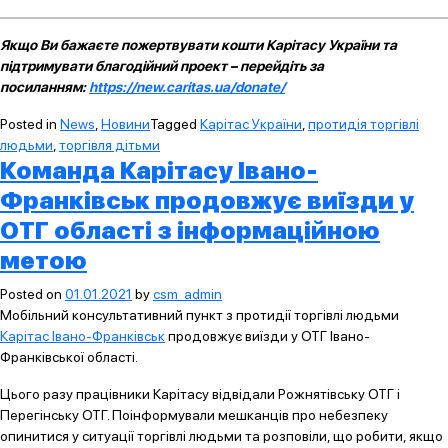
Якщо Ви бажаєте пожертвувати кошти Карітасу України та
підтримувати благодійний проект – перейдіть за
посиланням:
https://new.caritas.ua/donate/
Posted in
News
,
Новини
Tagged
Карітас України
,
протидія торгівлі
людьми
,
торгівля дітьми
Команда Карітасу Івано-
Франківськ продовжує виїзди у
ОТГ області з інформаційною
метою
Posted on
01.01.2021
by
csm_admin
Мобільний консультативний пункт з протидії торгівлі людьми
Карітас Івано-Франківськ
продовжує виїзди у ОТГ Івано-
Франківської області.
Цього разу працівники Карітасу відвідали Рожнятівську ОТГ і
Перегінську ОТГ. Поінформували мешканців про небезпеку
опинитися у ситуації торгівлі людьми та розповіли, що робити, якщо