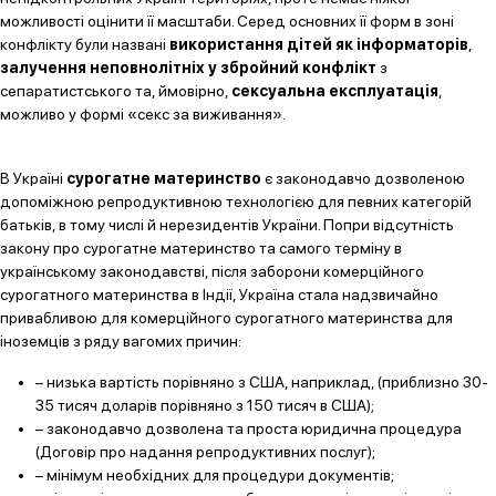
можливості оцінити її масштаби. Серед основних її форм в зоні
конфлікту були названі
використання дітей як інформаторів
,
залучення неповнолітніх у збройний конфлікт
з
сепаратистського та, ймовірно,
сексуальна експлуатація
,
можливо у формі «секс за виживання».
В Україні
сурогатне материнство
є законодавчо дозволеною
допоміжною репродуктивною технологією для певних категорій
батьків, в тому числі й нерезидентів України. Попри відсутність
закону про сурогатне материнство та самого терміну в
українському законодавстві, після заборони комерційного
сурогатного материнства в Індії, Україна стала надзвичайно
привабливою для комерційного сурогатного материнства для
іноземців з ряду вагомих причин:
– низька вартість порівняно з США, наприклад, (приблизно 30-
35 тисяч доларів порівняно з 150 тисяч в США);
– законодавчо дозволена та проста юридична процедура
(Договір про надання репродуктивних послуг);
– мінімум необхідних для процедури документів;