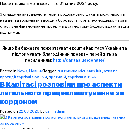
Проєкт триватиме півроку – до
31 січня 2021 року.
З огляду на актуальність теми, продовжуємо шукати можливості й
надалі підтримувати заходи у боротьбі з торгівлею людьми. Наразі
стабільне фінансування проекту відсутнє, тому будемо вдячні вашій
підтримці.
Якщо Ви бажаєте пожертвувати кошти Карітасу України та
підтримувати благодійний проект – перейдіть за
посиланням:
http://caritas.ua/donate/
Posted in
News
,
Новини
Tagged
підтримка місцевих ініціатив по
протидії торгівлі людьми
,
протидій
,
торгівля дітьми
В Карітасі розповіли про аспекти
легального працевлаштування за
кордоном
Posted on
22.07.2020
by
csm_admin