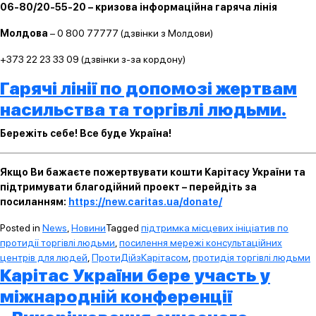
06-80/20-55-20 – кризова інформаційна гаряча лінія
Молдова
– 0 800 77777 (дзвінки з Молдови)
+373 22 23 33 09 (дзвінки з-за кордону)
Гарячі лінії по допомозі жертвам
насильства та торгівлі людьми.
Бережіть себе! Все буде Україна!
Якщо Ви бажаєте пожертвувати кошти Карітасу України та
підтримувати благодійний проект – перейдіть за
посиланням:
https://new.caritas.ua/donate/
Posted in
News
,
Новини
Tagged
підтримка місцевих ініціатив по
протидії торгівлі людьми
,
посилення мережі консультаційних
центрів для людей
,
ПротиДійзКарітасом
,
протидія торгівлі людьми
Карітас України бере участь у
міжнародній конференції