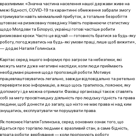
вразливими. «Значна частина населення нашої держави живе на
межі бідності, COVID-19 та карантинні обмеження забрали змогу
отримувати навіть мінімальний прибуток, а тотальне безробіття
штовхає на ризиковану поведінку. Навіть порівнюючи статистику
щодо Молдови та Білорусі, українці готові частіше робити
ризиковані кроки. Часто це відчай — готовність братися за будь-яку
роботу, погоджуватись на будь-які умови праці, лише щоб вижити»,
— додає Наталія Голинська.
Карітас серед іншого інформує про загрози та небезпеки, які
можуть мати дуже негативні наслідки, коли люди приймають
необдумані рішення щодо пропозицій роботи. Мотивує
працевлаштовуватись легально, завжди відповідально та ретельно
перевіряти всю інформацію, а якщо щось трапилось, пояснює, яку
допомогу і де можна отримати. Фахівці організації також ставлять
собі за мету просвітницьку діяльність про людську гідність та права
людини, щоб донести до загалу, що ніхто не має права ні над ким
знущатись, експлуатувати чи порушувати права.
Як пояснює Наталія Голинська, серед основних ознак того, що
йдеться про торгівлю людьми є: вразливий стан, а саме бідність,
втрата роботи; вербування — коли пропонують роботу