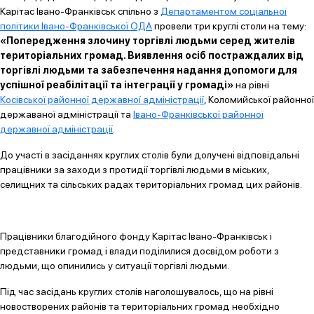
Карітас Івано-Франківськ спільно з
Департаментом соціальної
політики Івано-Франківської ОДА
провели три круглі столи на тему:
«Попередження злочину торгівлі людьми серед жителів
територіальних громад. Виявлення осіб постраждалих від
торгівлі людьми та забезпечення надання допомоги для
успішної реабілітації та інтеграції у громаді»
на рівні
Косівської районної державної адміністрації
, Коломийської районної
державаної адміністрації та
Івано-Франківської районної
державної адміністрації
.
До участі в засіданнях круглих столів були долучені відповідальні
працівники за заходи з протидії торгівлі людьми в міських,
селищних та сільських радах територіальних громад цих районів.
Працівники благодійного фонду Карітас Івано-Франківськ і
представники громад і влади поділилися досвідом роботи з
людьми, що опинились у ситуації торгівлі людьми.
Під час засідань круглих столів наголошувалось, що на рівні
новостворених районів та територіальних громад необхідно