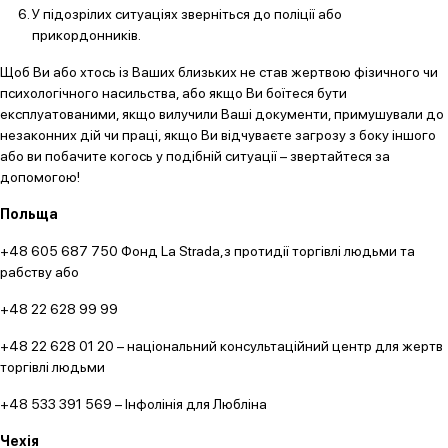
У підозрілих ситуаціях зверніться до поліції або
прикордонників.
Щоб Ви або хтось із Ваших близьких не став жертвою фізичного чи
психологічного насильства, або якщо Ви боїтеся бути
експлуатованими, якщо вилучили Ваші документи, примушували до
незаконних дій чи праці, якщо Ви відчуваєте загрозу з боку іншого
або ви побачите когось у подібній ситуації – звертайтеся за
допомогою!
Польща
+48 605 687 750 Фонд La Strada,з протидії торгівлі людьми та
рабству або
+48 22 628 99 99
+48 22 628 01 20 – національний консультаційний центр для жертв
торгівлі людьми
+48 533 391 569 – Інфолінія для Любліна
Чехія