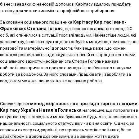
бізнес: завдяки фінансовій допомозі Карітасу вдалось придбати
техніку для чистки килимів та професійного прибирання.
За словами соціального працівника
Карітасу Карітас Івано-
Франківськ Степана Гоголя,
під опікою організації є понад 20
осіб, які опинилися в ситуації торгівлі людьми. Найчастіше люди, які
зазнали трудової експлуатації, потребують медичної, психологічної,
правової та матеріальної допомоги. Фахівець каже, що кожен
випадок розглядають індивідуально в тісній співпраці із центрами
соціального захисту. Необізнаність Степан Гоголь називає
найчастішою причиною прикрих випадків, пов’язаних з пошуком
роботи за кордоном. За його словами, працювати і заробляти за
кордоном можна, лише якщо це легальна робота.
Своєю чергою
менеджер проєктів з протидії торгівлі людьми
Карітасу України Наталія Голинська
наголошує, що потрапити в
ситуацію торгівлі людьми може буквально будь-хто, незалежно від
національності, соціального статусу, віку чи рівня освіти. Однак, за
словами експертки, українці, потерпають частіше за інших, бо за
характером є доволі довірливими, а за рівнем життя дуже