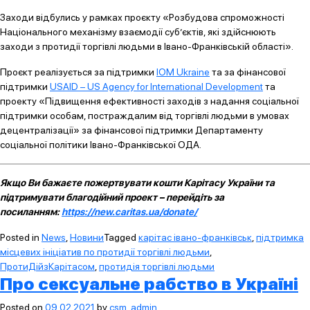
Заходи відбулись у рамках проєкту «Розбудова спроможності
Національного механізму взаємодії суб’єктів, які здійснюють
заходи з протидії торгівлі людьми в Івано-Франківській області».
Проєкт реалізується за підтримки
IOM Ukraine
та за фінансової
підтримки
USAID – US Agency for International Development
та
проекту «Підвищення ефективності заходів з надання соціальної
підтримки особам, постраждалим від торгівлі людьми в умовах
децентралізації» за фінансової підтримки Департаменту
соціальної політики Івано-Франківської ОДА.
Якщо Ви бажаєте пожертвувати кошти Карітасу України та
підтримувати благодійний проект – перейдіть за
посиланням:
https://new.caritas.ua/donate/
Posted in
News
,
Новини
Tagged
карітас івано-франківськ
,
підтримка
місцевих ініціатив по протидії торгівлі людьми
,
ПротиДійзКарітасом
,
протидія торгівлі людьми
Про сексуальне рабство в Україні
Posted on
09.02.2021
by
csm_admin