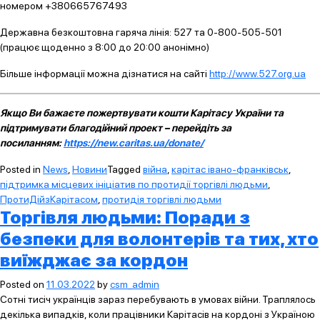
номером +380665767493
Державна безкоштовна гаряча лінія: 527 та 0-800-505-501
(працює щоденно з 8:00 до 20:00 анонімно)
Більше інформації можна дізнатися на сайті
http://www.527.org.ua
Якщо Ви бажаєте пожертвувати кошти Карітасу України та
підтримувати благодійний проект – перейдіть за
посиланням:
https://new.caritas.ua/donate/
Posted in
News
,
Новини
Tagged
війна
,
карітас івано-франківськ
,
підтримка місцевих ініціатив по протидії торгівлі людьми
,
ПротиДійзКарітасом
,
протидія торгівлі людьми
Торгівля людьми: Поради з
безпеки для волонтерів та тих, хто
виїжджає за кордон
Posted on
11.03.2022
by
csm_admin
Сотні тисіч українців зараз перебувають в умовах війни. Траплялось
декілька випадків, коли працівники Карітасів на кордоні з Україною