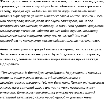
Жінка щиро зізнається, що хвалитись нічим, проте, можливо, досвід
її родини допоможе комусь бути більш обачними та не втрапити в
халепу, і продовжує:
«Мови ми не знали, водій сказав нам на всі
питання відповідати “ja wiem” і кивати головою, ми так і робили. Щось
нам показували, розказували, пообіцяли гарні гроші, ми на все
погодилися і залишилися, бо виходу не мали. Нам зробили документи
на одну суму, а платили набагато менше, тобто дурили нас одразу.
Коли ми почали з’ясовувати, чому так, то нам цей “договір”
переробили на меншу суму, яка відповідала тому, що нам платили».
Анна та Іван прали матраци й постіль з лікарень, госпісів та моргів.
За словами жінки, вони не просто були брудними: часто з кров’ю,
іншими виділеннями, залишками шкіри, плямами, що не завжди
відпирались.
“Голими руками їх брати було дуже бридко. Ні рукавиць, ні масок, ні
захисного одягу ми не мали, на стінах висіли пляшки з
дезінфекторами, але користі від них було мало. Поляки, які працювали
з нами, мали захисний одяг, а для нас на нього навіть не думали
витрачати. Дуже агресивну хімію, яку використовували, гарячий
металевий запах крові, ніколи не забудемо”,
— ділиться Анна.