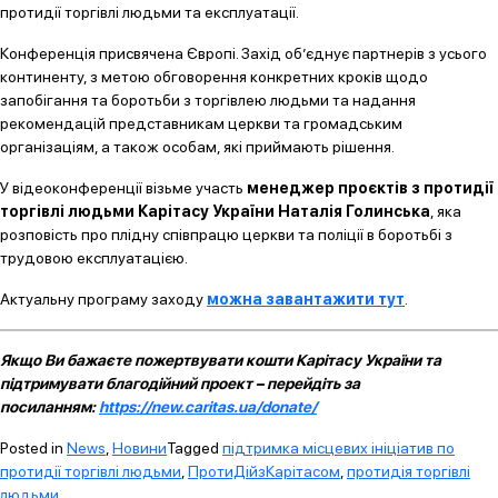
протидії торгівлі людьми та експлуатації.
Конференція присвячена Європі. Захід об’єднує партнерів з усього
континенту, з метою обговорення конкретних кроків щодо
запобігання та боротьби з торгівлею людьми та надання
рекомендацій представникам церкви та громадським
організаціям, а також особам, які приймають рішення.
У відеоконференції візьме участь
менеджер проєктів з протидії
торгівлі людьми Карітасу України Наталія Голинська
, яка
розповість про плідну співпрацю церкви та поліції в боротьбі з
трудовою експлуатацією.
Актуальну програму заходу
можна завантажити тут
.
Якщо Ви бажаєте пожертвувати кошти Карітасу України та
підтримувати благодійний проект – перейдіть за
посиланням:
https://new.caritas.ua/donate/
Posted in
News
,
Новини
Tagged
підтримка місцевих ініціатив по
протидії торгівлі людьми
,
ПротиДійзКарітасом
,
протидія торгівлі
людьми