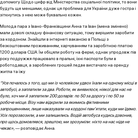
допомогу. Щодо цифр від Міністерства соціальної політики, то вони
будуть ще меншими, однак ця проблема для України дуже гостра і
зіткнутись з нею може буквально кожен.
Молода пара з Івано-Франківщини Анна та Іван (імена змінено)
мали доволі складну фінансову ситуацію, тому вирішили заробити
за кордоном. Знайшли в інтернеті вакансію в Польщі з
безкоштовним проживанням, харчуванням та заробітною платою
1200 доларів США. Їм обіцяли роботу на фермі, однак упродовж пів
року подружжя працювало в пральні, їхні паспорти були в
роботодавця, а зароблених грошей ледве вистачало на оренду
житла та їжу.
“Усе почалось з того, що ми із чоловіком удвох їхали на одному місці в
автобусі, а заплатили за два. Роботи, як виявилося, ніякої для нас не
було, хоч ми й заплатили 200 доларів: по 50 за дорогу і по 50 за
робоче місце. Візу нам відкрили за якимись фіктивними
запрошеннями, лише наказували на кордоні пам’ятати, куди ми їдемо.
Усіх порозвозили, а ми залишились. Водій автобуса кудись дзвонив,
про щось домовлявся, зрештою, ми зрозуміли: ніхто на нас ніде не
чекає»,
— розповідає Анна.