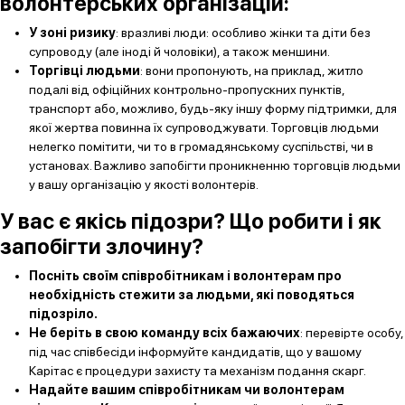
волонтерських організацій:
У зоні ризику
: вразливі люди: особливо жінки та діти без
супроводу (але іноді й чоловіки), а також меншини.
Торгівці людьми
: вони пропонують, на приклад, житло
подалі від офіційних контрольно-пропускних пунктів,
транспорт або, можливо, будь-яку іншу форму підтримки, для
якої жертва повинна їх супроводжувати. Торговців людьми
нелегко помітити, чи то в громадянському суспільстві, чи в
установах. Важливо запобігти проникненню торговців людьми
у вашу організацію у якості волонтерів.
У вас є якісь підозри?
Що робити і як
запобігти злочину?
Посніть своїм співробітникам і волонтерам про
необхідність стежити за людьми, які поводяться
підозріло.
Не беріть в свою команду всіх бажаючих
: перевірте особу,
під час співбесіди інформуйте кандидатів, що у вашому
Карітас є процедури захисту та механізм подання скарг.
Надайте вашим співробітникам чи волонтерам