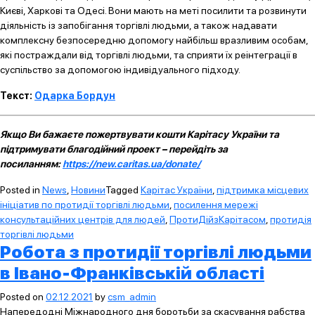
Києві, Харкові та Одесі. Вони мають на меті посилити та розвинути
діяльність із запобігання торгівлі людьми, а також надавати
комплексну безпосередню допомогу найбільш вразливим особам,
які постраждали від торгівлі людьми, та сприяти їх реінтеграції в
суспільство за допомогою індивідуального підходу.
Текст:
Одарка Бордун
Якщо Ви бажаєте пожертвувати кошти Карітасу України та
підтримувати благодійний проект – перейдіть за
посиланням:
https://new.caritas.ua/donate/
Posted in
News
,
Новини
Tagged
Карітас України
,
підтримка місцевих
ініціатив по протидії торгівлі людьми
,
посилення мережі
консультаційних центрів для людей
,
ПротиДійзКарітасом
,
протидія
торгівлі людьми
Робота з протидії торгівлі людьми
в Івано-Франківській області
Posted on
02.12.2021
by
csm_admin
Напередодні Міжнародного дня боротьби за скасування рабства