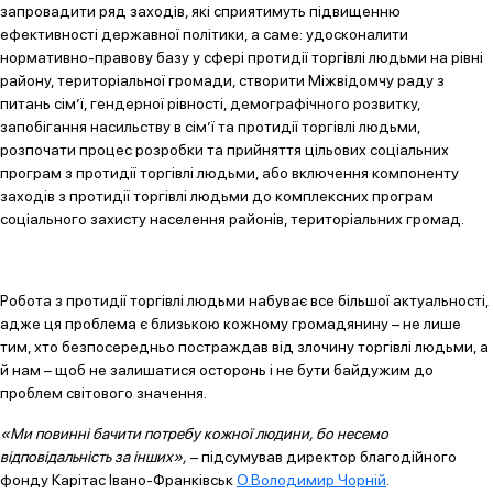
запровадити ряд заходів, які сприятимуть підвищенню
ефективності державної політики, а саме: удосконалити
нормативно-правову базу у сфері протидії торгівлі людьми на рівні
району, територіальної громади, створити Міжвідомчу раду з
питань сім’ї, гендерної рівності, демографічного розвитку,
запобігання насильству в сім’ї та протидії торгівлі людьми,
розпочати процес розробки та прийняття цільових соціальних
програм з протидії торгівлі людьми, або включення компоненту
заходів з протидії торгівлі людьми до комплексних програм
соціального захисту населення районів, територіальних громад.
Робота з протидії торгівлі людьми набуває все більшої актуальності,
адже ця проблема є близькою кожному громадянину – не лише
тим, хто безпосередньо постраждав від злочину торгівлі людьми, а
й нам – щоб не залишатися осторонь і не бути байдужим до
проблем світового значення.
«Ми повинні бачити потребу кожної людини, бо несемо
відповідальність за інших»,
– підсумував директор благодійного
фонду Карітас Івано-Франківськ
О.Володимир Чорній
.