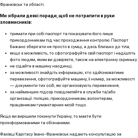
Франківськ та області.
Ми зібрали деякі поради, щоб не потрапити в руки
зловмисників:
тримати при собі паспорт та показувати його лише
прикордонникам під час проходження контролю. Паспорт
бажано зберігати не просто в сумці, а десь близько до тіла;
якщо є можливість, то сфотографуйте свій паспорт і надішліть
фото людям, яким ви довіряєте, також на електронну скриньку.
не сідайте в машину наодинці;
за можливості знайдіть інформацію, хто здійснюватиме
перевезення, сфотографуйте машину, її номер, за можливості
— документи тих осіб, які організовують перевезення;
за найменших підозр повідомляйте в служби та/або
організації: поліцію, прикордонникам, волонтерам,
працівникам гуманітарних місій тощо.
Якщо ви вирішили покинути Україну, то маєте бути
проінформованими та обізнаними.
Фахівці Карітасу Івано-Франківськ надають консультацію за