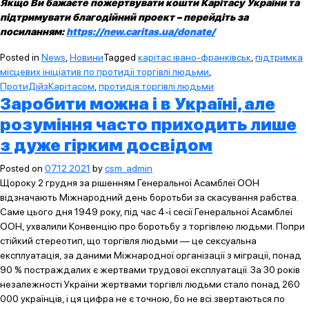
Якщо Ви бажаєте пожертвувати кошти Карітасу України та
підтримувати благодійний проект – перейдіть за
посиланням:
https://new.caritas.ua/donate/
Posted in
News
,
Новини
Tagged
карітас івано-франківськ
,
підтримка
місцевих ініціатив по протидії торгівлі людьми
,
ПротиДійзКарітасом
,
протидія торгівлі людьми
Заробити можна і в Україні, але
розуміння часто приходить лише
з дуже гірким досвідом
Posted on
07.12.2021
by
csm_admin
Щороку 2 грудня за рішенням Генеральної Асамблеї ООН
відзначають Міжнародний день боротьби за скасування рабства.
Саме цього дня 1949 року, під час 4-ї сесії Генеральної Асамблеї
ООН, ухвалили Конвенцію про боротьбу з торгівлею людьми. Попри
стійкий стереотип, що торгівля людьми — це сексуальна
експлуатація, за даними Міжнародної організації з міграції, понад
90 % постраждалих є жертвами трудової експлуатації. За 30 років
незалежності України жертвами торгівлі людьми стало понад 260
000 українців, і ця цифра не є точною, бо не всі звертаються по