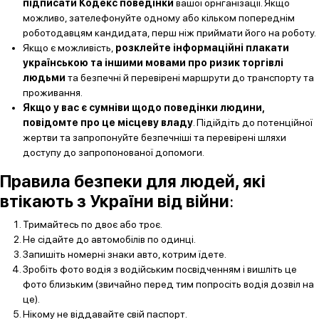
підписати Кодекс поведінки
вашої орнганізації. Якщо
можливо, зателефонуйте одному або кільком попереднім
роботодавцям кандидата, перш ніж приймати його на роботу.
Якщо є можливість,
розклейте інформаційні плакати
українською та іншими мовами про ризик торгівлі
людьми
та безпечні й перевірені маршрути до транспорту та
проживання.
Якщо у вас є сумніви щодо поведінки людини,
повідомте про це місцеву владу
. Підійдіть до потенційної
жертви та запропонуйте безпечніші та перевірені шляхи
доступу до запропонованої допомоги.
Правила безпеки для людей, які
втікають з України від війни
:
Тримайтесь по двоє або троє.
Не сідайте до автомобілів по одинці.
Запишіть номерні знаки авто, котрим їдете.
Зробіть фото водія з водійським посвідченням і вишліть це
фото близьким (звичайно перед тим попросіть водія дозвіл на
це).
Нікому не віддавайте свій паспорт.