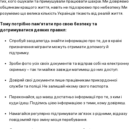
тих, кого ошукали та примушували працювати шахраї. Ми довіряємо
обіцянкам кращого життя, навіть не підозрюємо про небезпеку. Ми
розуміємо що велика кількість Українців тікають від реалій життя.
Тому потрібно пам’ятати про свою безпеку та
дотримуватися деяких правил:
Спробуй заздалегідь знайти інформацію про те, де в країні
призначення мігранти можуть отримати допомогу й
підтримку.
Зроби фото усіх своїх документів та відправ собі на електронну
скриньку – так ти майже завжди матимеш до них доступ.
Довіряй свої документи лише працівникам прикордонної
служби та поліції. Не залишай нікому свого паспорта.
Переконайся, що маєш достатньо інформації про те, з ким і
куди їдеш. Поділись цією інформацією з тими, кому довіряєш.
Намагайся регулярно підтримувати зв’язок з рідними, відразу
повідомляй про зміну місця перебування.