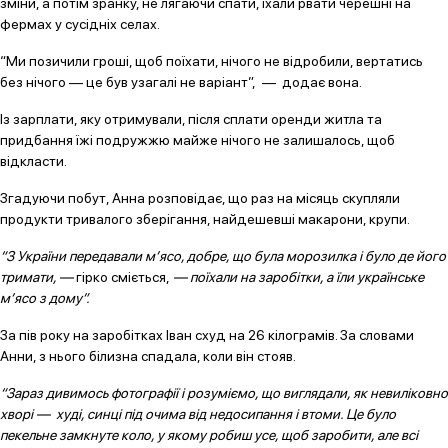
зміни, а потім зранку, не лягаючи спати, їхали рвати черешні на
фермах у сусідніх селах.
“Ми позичили гроші, щоб поїхати, нічого не відробили, вертатись
без нічого — це був узагалі не варіант”, — додає вона.
Із зарплати, яку отримували, після сплати оренди житла та
придбання їжі подружжю майже нічого не залишалось, щоб
відкласти.
Згадуючи побут, Анна розповідає, що раз на місяць скупляли
продукти тривалого зберігання, найдешевші макарони, крупи.
“З України передавали м’ясо, добре, що була морозилка і було де його
тримати, —
гірко сміється,
— поїхали на заробітки, а їли українське
м’ясо з дому”.
За пів року на заробітках Іван схуд на 26 кілограмів. За словами
Анни, з нього білизна спадала, коли він стояв.
“Зараз дивимось фотографії і розуміємо, що виглядали, як невиліковно
хворі — худі, синці під очима від недосипання і втоми. Це було
пекельне замкнуте коло, у якому робиш усе, щоб заробити, але всі