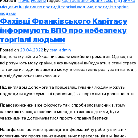
Posted in
News
,
Новини
Tagged
карітас івано-франківськ
,
підтримка
місцевих ініціатив по протидії торгівлі людьми
,
протидія торгівлі
людьми
Фахівці Франківського Карітасу
інформують ВПО про небезпеку
торгівлі людьми
Posted on
29.04.2022
by
csm_admin
Від початку війни з України виїхали мільйони громадян. Однак, не
всі розуміють мову країни, в яку вимушені виїжджати; в стані стресу
та тривоги люди не завжди можуть оперативно реагувати на події,
що відбуваються навколо них.
Під виглядом допомоги та працевлаштування людям можуть
надходити дуже сумнівні пропозиції, які варто вміти розпізнавати.
Правозахисники вже фіксують такі спроби зловмисників, тому
закликають всіх, а особливо молодь та жінок з дітьми, бути
уважними та дотримуватися простих правил безпеки.
Наші фахівці активно проводять інформаційну роботу в місцях
колективного проживання вимушених переселенців в м. Івано-