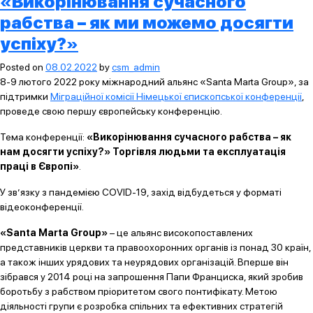
«Викорінювання сучасного
рабства – як ми можемо досягти
успіху?»
Posted on
08.02.2022
by
csm_admin
8-9 лютого 2022 року міжнародний альянс «Santa Marta Group», за
підтримки
Міграційної комісії Німецької єпископської конференції
,
проведе свою першу європейську конференцію.
Тема конференції:
«Викорінювання сучасного рабства – як
нам досягти успіху?» Торгівля людьми та експлуатація
праці в Європі»
.
У зв’язку з пандемією COVID-19, захід відбудеться у форматі
відеоконференції.
«Santa Marta Group»
– це альянс високопоставлених
представників церкви та правоохоронних органів із понад 30 країн,
а також інших урядових та неурядових організацій. Вперше він
зібрався у 2014 році на запрошення Папи Франциска, який зробив
боротьбу з рабством пріоритетом свого понтифікату. Метою
діяльності групи є розробка спільних та ефективних стратегій