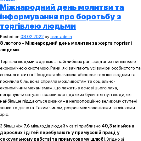
Міжнародний день молитви та
інформування про боротьбу з
торгівлею людьми
Posted on
08.02.2022
by
csm_admin
8 лютого
–
Міжнародний день молитви за жертв торгівлі
людьми.
Торгівля людьми є однією з найглибших ран, завданих нинішньою
економічною системою. Рани, які зачіпають усі виміри особистого та
спільного життя. Пандемія збільшила «бізнес» торгівлі людьми та
посилила біль: вона сприяла можливостям та соціально-
економічним механізмам, що лежать в основі цього лиха,
погіршуючи ситуації вразливості, до яких були втягнуті люди, які
найбільше піддаються ризику – в непропорційно великому ступені
жінки та дівчата. Таким чином, розрив між чоловіками та жінками
зріс.
З більш ніж 7,6 мільярдів людей у світі приблизно
40,3
мільйона
дорослих і дітей перебувають у примусовій праці, у
сексуальному рабстві та примусовому шлюбі
. Згідно зі