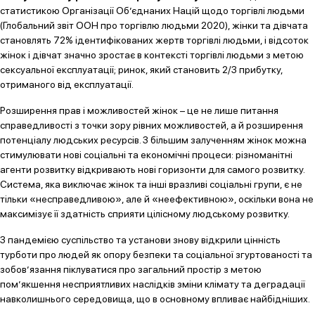
статистикою Організації Об’єднаних Націй щодо торгівлі людьми
(Глобальний звіт ООН про торгівлю людьми 2020), жінки та дівчата
становлять 72% ідентифікованих жертв торгівлі людьми, і відсоток
жінок і дівчат значно зростає в контексті торгівлі людьми з метою
сексуальної експлуатації; ринок, який становить 2/3 прибутку,
отриманого від експлуатації.
Розширення прав і можливостей жінок – це не лише питання
справедливості з точки зору рівних можливостей, а й розширення
потенціалу людських ресурсів. З більшим залученням жінок можна
стимулювати нові соціальні та економічні процеси: різноманітні
агенти розвитку відкривають нові горизонти для самого розвитку.
Система, яка виключає жінок та інші вразливі соціальні групи, є не
тільки «несправедливою», але й «неефективною», оскільки вона не
максимізує її здатність сприяти цілісному людському розвитку.
З пандемією суспільство та установи знову відкрили цінність
турботи про людей як опору безпеки та соціальної згуртованості та
зобов’язання піклуватися про загальний простір з метою
пом’якшення несприятливих наслідків зміни клімату та деградації
навколишнього середовища, що в основному впливає найбідніших.