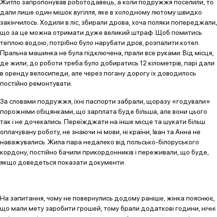
Житло запропонував роботодавець, а коли подружжя поселили, то
дали лише один мішок вугілля, яке в холодному лютому швидко
закінчилось. Ходили в ліс, збирали дрова, хоча поляки попереджали,
що за це можна отримати дуже великий штраф. Щоб помитись
теплою водою, потрібно було нарубати дров, розпалити котел.
Пральна машинка не була підключена, прали все руками. Від місця,
де жили, до роботи треба було добиратись 12 кілометрів, парі дали
в оренду велосипеди, але через погану дорогу їх доводилось
постійно ремонтувати.
За словами подружжя, їхні паспорти забрали, щоразу «годували»
порожніми обіцянками, що зарплата буде більша, але вони цього
так і не дочекались. Переїжджати на інше місце та шукати більш
оплачувану роботу, не знаючи ні мови, ні країни, Іван та Анна не
наважувались. Жила пара недалеко від польсько-білоруського
кордону, постійно бачили прикордонників і переживали, що буде,
якщо доведеться показати документи.
На запитання, чому не повернулись додому раніше, жінка пояснює,
що мали мету заробити грошей, тому брали додаткові години, нічні