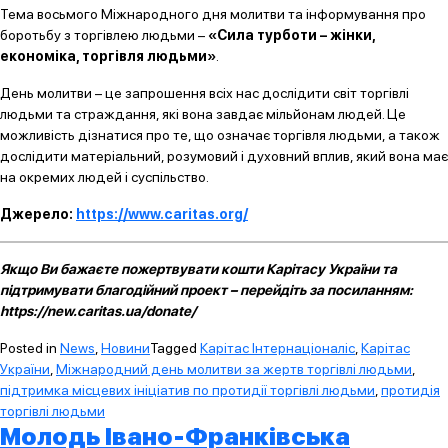
Тема восьмого Міжнародного дня молитви та інформування про
боротьбу з торгівлею людьми –
«Сила турботи – жінки,
економіка, торгівля людьми»
.
День молитви – це запрошення всіх нас дослідити світ торгівлі
людьми та страждання, які вона завдає мільйонам людей. Це
можливість дізнатися про те, що означає торгівля людьми, а також
дослідити матеріальний, розумовий і духовний вплив, який вона має
на окремих людей і суспільство.
Джерело:
https://www.caritas.org/
Якщо Ви бажаєте пожертвувати кошти Карітасу України та
підтримувати благодійний проект – перейдіть за посиланням:
https://new.caritas.ua/donate/
Posted in
News
,
Новини
Tagged
Карітас Інтернаціоналіс
,
Карітас
України
,
Міжнародний день молитви за жертв торгівлі людьми
,
підтримка місцевих ініціатив по протидії торгівлі людьми
,
протидія
торгівлі людьми
Молодь Івано-Франківська