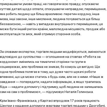
прикрашаючи умови праці, не говорячи всю правду, опускаючи
суттєві деталі щодо оплати, спокушаючи неправдою; переміщення,
яке робить людину ще більш вразливою: перетин кордону, інша
мова, інші закони, інше мислення, людина почувається ще більш
беззахисною, — навіть у випадках внутрішнього переміщення, це
може бути інший регіон країни, малолюдна місцевість; продаж або
експлуатація та зиск, який отримує стороння особа.
За словами експертки, торгівля людьми модифікується, змінюється
відповідно до суспільства — оголошення на стовпах «Робота за
кордоном» змінились на тематичні сторінки та групи в
соцмережах, але проблема не зникає, бо комусь це вигідно. Ще
одна проблема полягає в тому, що дуже часто шукачі роботи
впевнені, що це може статись з будь-ким, але не з ними. «Наше ж
завдання — попередити, надати інформацію, а якщо трапилась
біда — надати допомогу і підтримку, щоб людина не залишалась
сам на сам з проблемою», — підсумовує Наталія Голинська.
Крім Івано-Франківська, у Карітасі впродовж 17 років працюють
Центри з надання допомоги жертвам торгівлі людьми у Дрогобичі,