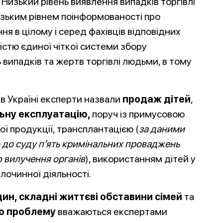
 Низький рівень виявлення випадків торгівлі
низьким рівнем поінформованості про
ня в цілому і серед фахівців відповідних
тністю єдиної чіткої системи збору
ь випадків та жертв торгівлі людьми, в тому
в Україні експерти назвали
продаж дітей
,
ьну експлуатацію,
поруч із примусовою
ї продукції, трансплантацією (
за даними
о до суду п’ять кримінальних проваджень
 вилучення органів
), використанням дітей у
лочинної діяльності.
дин
, складні життєві обставини сімей
та
ро проблему
вважаються експертами