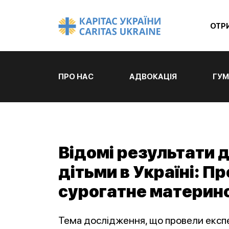
ОТР
ПРО НАС
АДВОКАЦІЯ
ГУМ
Відомі результати 
дітьми в Україні: П
сурогатне материн
Тема дослідження, що провели експер