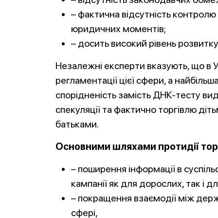
– фактична відсутність контролю
юридичних моментів;
– досить високий рівень розвитк
Незалежні експерти вказують, що в 
регламентації цієї сфери, а найбільш
спорідненість замість ДНК-тесту ви
спекуляції та фактично торгівлю діт
батьками.
Основними шляхами протидії торгі
– поширення інформації в суспільс
кампанії як для дорослих, так і дл
– покращення взаємодії між держ
сфері,