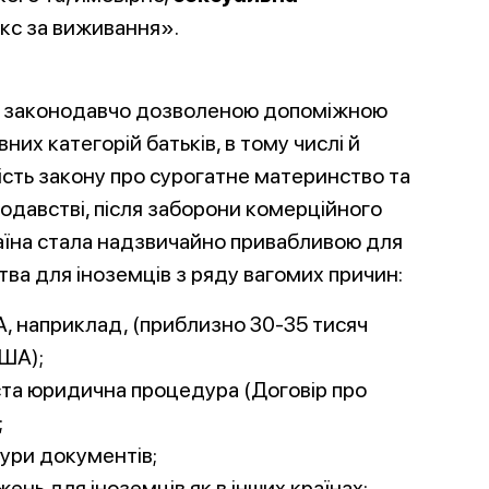
екс за виживання».
 законодавчо дозволеною допоміжною
их категорій батьків, в тому числі й
ість закону про сурогатне материнство та
одавстві, після заборони комерційного
раїна стала надзвичайно привабливою для
ва для іноземців з ряду вагомих причин:
А, наприклад, (приблизно 30-35 тисяч
США);
ста юридична процедура (Договір про
;
ури документів;
ень для іноземців як в інших країнах;