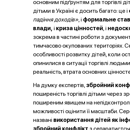
основним підґрунтям для торгівлі ді
дітьми в Україні є досить багато: це і
падіння доходів»
, і
формальне став
влади,
і
криза цінностей
, і
недоск
зокрема в частині роботи з документ
тимчасово окупованих територіях. Се
особливості розвитку дітей, коли ос
опинилися в ситуації торгівлі людьми
реальність, втрата основних цінност
На думку експертів,
збройний конфл
поширеність торгівлі дітьми через зр
поширеним явищем на непідконтрольн
можливості оцінити її масштаби. Сер
названі
використання дітей як ін
збройний конфлікт
з сепаратистськ