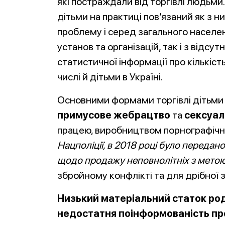
які постраждали від торгівлі людьми.
дітьми на практиці пов’язаний як з 
проблему і серед загального населен
установ та організацій, так і з відсу
статистичної інформації про кількіст
числі й дітьми в Україні.
Основними формами торгівлі дітьми 
примусове жебрацтво
та
сексуал
працею, виробництвом порнографічно
Нацполіції, в 2018 році було передан
щодо продажу неповнолітніх з метою
збройному конфлікті та для дрібної з
Низький матеріальний статок ро
недостатня поінформованість п