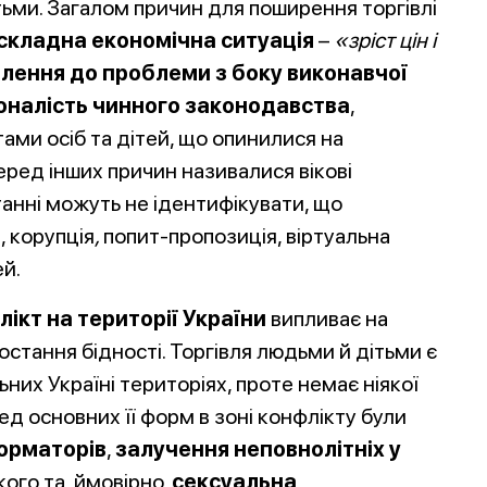
тьми. Загалом причин для поширення торгівлі
складна економічна ситуація
–
«зріст цін і
лення до проблеми з боку виконавчої
оналість чинного законодавства
,
ами осіб та дітей, що опинилися на
ред інших причин називалися вікові
танні можуть не ідентифікувати, що
, корупція
,
попит-пропозиція, віртуальна
ей.
ікт на території України
випливає на
остання бідності. Торгівля людьми й дітьми є
их Україні територіях, проте немає ніякої
ед основних її форм в зоні конфлікту були
форматорів
,
залучення неповнолітніх у
ого та, ймовірно,
сексуальна