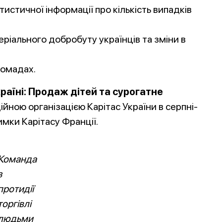
тистичної інформації про кількість випадків
ріального добробуту українців та зміни в
ромадах.
країні: Продаж дітей та сурогатне
ною організацією Карітас України в серпні-
имки Карітасу Франції.
Команда
з
протидії
торгівлі
людьми