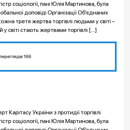
істр соціології, пані Юлія Мартинова, була
обальної доповіді Організації Об’єднаних
ожна третя жертва торгівлі людьми у світі –
 у світі стають жертвами торгівлі […]
переглядів
168
т Карітасу України з протидії торгівлі
істр соціології, пані Юлія Мартинова, була
обальної доповіді Організації Об’єднаних