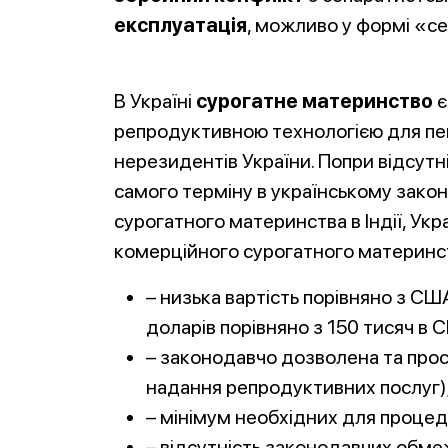
експлуатація
, можливо у формі «с
В Україні
сурогатне материнство
є
репродуктивною технологією для певн
нерезидентів України. Попри відсутн
самого терміну в українському закон
сурогатного материнства в Індії, Ук
комерційного сурогатного материнст
– низька вартість порівняно з СШ
доларів порівняно з 150 тисяч в 
– законодавчо дозволена та про
надання репродуктивних послуг)
– мінімум необхідних для процед
– відсутність законодавчих обмеж