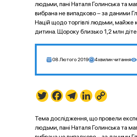
людьми, пані Наталя Голинська та маг
вибрана не випадково – за даними Гл
Націй щодо торгівлі людьми, майже к
дитина. Щороку близько 1,2 млн дітей
08 Лютого 2019
4
хвилин читання
Twitter
Facebook
Telegram
LinkedIn
Copy
Link
Тема дослідження, що провели експер
людьми, пані Наталя Голинська та маг
вибрана не випадково – за даними Гл