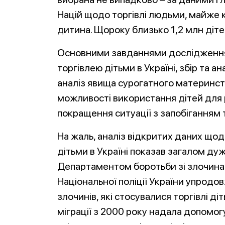
Націй щодо торгівлі людьми, майже к
дитина. Щороку близько 1,2 млн діте
Основними завданнями дослідження бу
торгівлею дітьми в Україні, збір та а
аналіз явища сурогатного материнст
можливості використання дітей для 
покращення ситуації з запобіганням 
На жаль, аналіз відкритих даних щодо
дітьми в Україні показав загалом дуж
Департаментом боротьби зі злочина
Національної поліції України упродо
злочинів, які стосувалися торгівлі д
міграції з 2000 року надала допомо