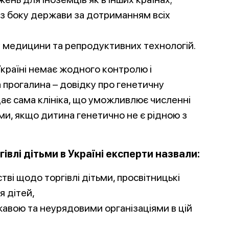
 з боку держави за дотриманням всіх
у медицини та репродуктивних технологій.
Україні немає жодного контролю і
а прогалина – довідку про генетичну
дає сама клініка, що уможливлює численні
ьми, якщо дитина генетично не є рідною з
влі дітьми в Україні експерти назвали:
тві щодо торгівлі дітьми, просвітницькі
я дітей,
авою та неурядовими організаціями в цій