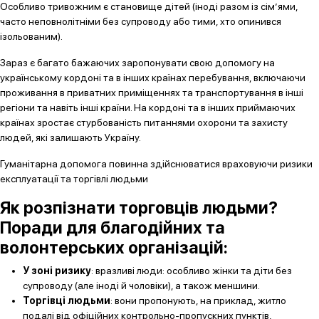
Особливо тривожним є становище дітей (іноді разом із сім’ями,
часто неповнолітніми без супроводу або тими, хто опинився
ізольованим).
Зараз є багато бажаючих заропонувати свою допомогу на
українському кордоні та в інших країнах перебування, включаючи
проживання в приватних приміщеннях та транспортування в інші
регіони та навіть інші країни. На кордоні та в інших приймаючих
країнах зростає стурбованість питаннями охорони та захисту
людей, які залишають Україну.
Гуманітарна допомога повинна здійснюватися враховуючи ризики
експлуатації та торгівлі людьми
Як розпізнати торговців людьми?
Поради для благодійних та
волонтерських організацій:
У зоні ризику
: вразливі люди: особливо жінки та діти без
супроводу (але іноді й чоловіки), а також меншини.
Торгівці людьми
: вони пропонують, на приклад, житло
подалі від офіційних контрольно-пропускних пунктів,