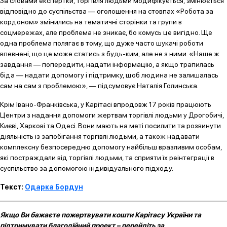
За словами експертки, торгівля людьми модифікується, змінюється
відповідно до суспільства — оголошення на стовпах «Робота за
кордоном» змінились на тематичні сторінки та групи в
соцмережах, але проблема не зникає, бо комусь це вигідно. Ще
одна проблема полягає в тому, що дуже часто шукачі роботи
впевнені, що це може статись з будь-ким, але не з ними. «Наше ж
завдання — попередити, надати інформацію, а якщо трапилась
біда — надати допомогу і підтримку, щоб людина не залишалась
сам на сам з проблемою», — підсумовує Наталія Голинська.
Крім Івано-Франківська, у Карітасі впродовж 17 років працюють
Центри з надання допомоги жертвам торгівлі людьми у Дрогобичі,
Києві, Харкові та Одесі. Вони мають на меті посилити та розвинути
діяльність із запобігання торгівлі людьми, а також надавати
комплексну безпосередню допомогу найбільш вразливим особам,
які постраждали від торгівлі людьми, та сприяти їх реінтеграції в
суспільство за допомогою індивідуального підходу.
Текст:
Одарка Бордун
Якщо Ви бажаєте пожертвувати кошти Карітасу України та
підтримувати благодійний проект – перейдіть за