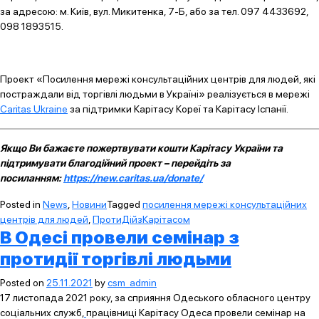
за адресою: м. Київ, вул. Микитенка, 7-Б, або за тел. 097 4433692,
098 1893515.
Проект
«Посилення мережі консультаційних центрів для людей, які
постраждали від торгівлі людьми в Україні» реалізується в мережі
Caritas Ukraine
за підтримки Карітасу Кореї та Карітасу Іспанії.
Якщо Ви бажаєте пожертвувати кошти Карітасу України та
підтримувати благодійний проект – перейдіть за
посиланням:
https://new.caritas.ua/donate/
Posted in
News
,
Новини
Tagged
посилення мережі консультаційних
центрів для людей
,
ПротиДійзКарітасом
В Одесі провели семінар з
протидії торгівлі людьми
Posted on
25.11.2021
by
csm_admin
17 листопада 2021 року, за сприяння Одеського обласного центру
соціальних служб,
працівниці Карітасу Одеса провели семінар на