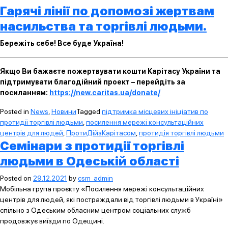
Гарячі лінії по допомозі жертвам
насильства та торгівлі людьми.
Бережіть себе! Все буде Україна!
Якщо Ви бажаєте пожертвувати кошти Карітасу України та
підтримувати благодійний проект – перейдіть за
посиланням:
https://new.caritas.ua/donate/
Posted in
News
,
Новини
Tagged
підтримка місцевих ініціатив по
протидії торгівлі людьми
,
посилення мережі консультаційних
центрів для людей
,
ПротиДійзКарітасом
,
протидія торгівлі людьми
Семінари з протидії торгівлі
людьми в Одеській області
Posted on
29.12.2021
by
csm_admin
Мобільна група проєкту «Посилення мережі консультаційних
центрів для людей, які постраждали від торгівлі людьми в Україні»
спільно з Одеським обласним центром соціальних служб
продовжує виїзди по Одещині.