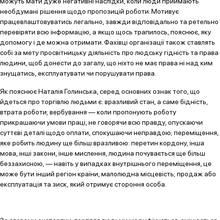
можуть мати дуже негативні наслідки, коли люди приймають
необдумані рішення щодо пропозицій роботи. Мотивує
працевлаштовуватись легально, завжди відповідально та ретельно
перевіряти всю інформацію, а якщо щось трапилось, пояснює, яку
допомогу і де можна отримати. Фахівці організації також ставлять
собі за мету просвітницьку діяльність про людську гідність та права
людини, щоб донести до загалу, що ніхто не має права ні над ким
знущатись, експлуатувати чи порушувати права.
Як пояснює Наталія Голинська, серед основних ознак того, що
йдеться про торгівлю людьми є: вразливий стан, а саме бідність,
втрата роботи; вербування — коли пропонують роботу
прикрашаючи умови праці, не говорячи всю правду, опускаючи
суттєві деталі щодо оплати, спокушаючи неправдою; переміщення,
яке робить людину ще більш вразливою: перетин кордону, інша
мова, інші закони, інше мислення, людина почувається ще більш
беззахисною, — навіть у випадках внутрішнього переміщення, це
може бути інший регіон країни, малолюдна місцевість; продаж або
експлуатація та зиск, який отримує стороння особа.