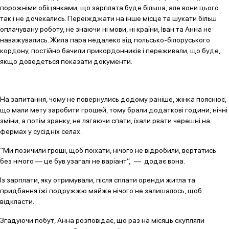
порожніми обіцянками, що зарплата буде більша, але вони цього
так і не дочекались. Переїжджати на інше місце та шукати більш
оплачувану роботу, не знаючи ні мови, ні країни, Іван та Анна не
наважувались. Жила пара недалеко від польсько-білоруського
кордону, постійно бачили прикордонників і переживали, що буде,
якщо доведеться показати документи.
На запитання, чому не повернулись додому раніше, жінка пояснює,
що мали мету заробити грошей, тому брали додаткові години, нічні
зміни, а потім зранку, не лягаючи спати, їхали рвати черешні на
фермах у сусідніх селах.
“Ми позичили гроші, щоб поїхати, нічого не відробили, вертатись
без нічого — це був узагалі не варіант”, — додає вона.
Із зарплати, яку отримували, після сплати оренди житла та
придбання їжі подружжю майже нічого не залишалось, щоб
відкласти.
Згадуючи побут, Анна розповідає, що раз на місяць скупляли