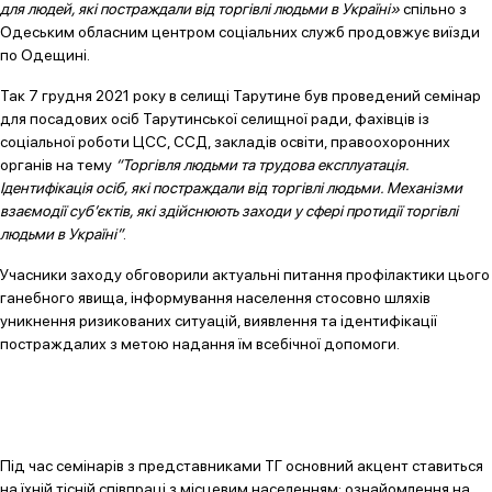
для людей, які постраждали від торгівлі людьми в Україні»
спільно з
Одеським обласним центром соціальних служб продовжує виїзди
по Одещині.
Так 7 грудня 2021 року в селищі Тарутине був проведений семінар
для посадових осіб Тарутинської селищної ради, фахівців із
соціальної роботи ЦСС, ССД, закладів освіти, правоохоронних
органів на тему
“Торгівля людьми та трудова експлуатація.
Ідентифікація осіб, які постраждали від торгівлі людьми. Механізми
взаємодії суб’єктів, які здійснюють заходи у сфері протидії торгівлі
людьми в Україні”
.
Учасники заходу обговорили актуальні питання профілактики цього
ганебного явища, інформування населення стосовно шляхів
уникнення ризикованих ситуацій, виявлення та ідентифікації
постраждалих з метою надання їм всебічної допомоги.
Під час семінарів з представниками ТГ основний акцент ставиться
на їхній тісній співпраці з місцевим населенням: ознайомлення на