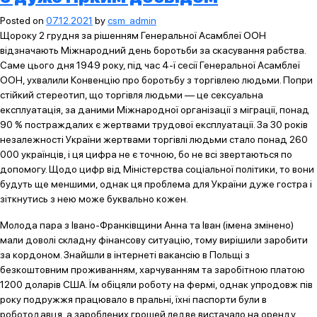
Posted on
07.12.2021
by
csm_admin
Щороку 2 грудня за рішенням Генеральної Асамблеї ООН
відзначають Міжнародний день боротьби за скасування рабства.
Саме цього дня 1949 року, під час 4-ї сесії Генеральної Асамблеї
ООН, ухвалили Конвенцію про боротьбу з торгівлею людьми. Попри
стійкий стереотип, що торгівля людьми — це сексуальна
експлуатація, за даними Міжнародної організації з міграції, понад
90 % постраждалих є жертвами трудової експлуатації. За 30 років
незалежності України жертвами торгівлі людьми стало понад 260
000 українців, і ця цифра не є точною, бо не всі звертаються по
допомогу. Щодо цифр від Міністерства соціальної політики, то вони
будуть ще меншими, однак ця проблема для України дуже гостра і
зіткнутись з нею може буквально кожен.
Молода пара з Івано-Франківщини Анна та Іван (імена змінено)
мали доволі складну фінансову ситуацію, тому вирішили заробити
за кордоном. Знайшли в інтернеті вакансію в Польщі з
безкоштовним проживанням, харчуванням та заробітною платою
1200 доларів США. Їм обіцяли роботу на фермі, однак упродовж пів
року подружжя працювало в пральні, їхні паспорти були в
роботодавця, а зароблених грошей ледве вистачало на оренду