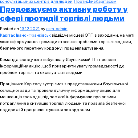
консультаційних центрів для людей
,
ПротиДійзКарітасом
Продовжуємо активну роботу у
сфері протидії торгівлі людьми
Posted on
13.12.2021
by
csm_admin
Карітас Івано-Франківськ
відвідує місцеві ОТГ із заходами, на меті
яких інформування громади стосовно проблеми торгівлі людьми,
безпечного перетину кордону і працевлаштування.
Команда фонду вже побувала у Єзупільській ТГ і провели
інформаційну акцію, щоб привернути увагу громадськості до
проблем торгівлі та експлуатації людьми.
Працівники Карітасу зустрілися з представниками Єзупільської
селищної ради та провели вуличну інформаційну акцію для
мешканців громади, під час якої інформували про ризики
потрапляння в ситуацію торгівлі людьми та правила безпечної
подорожі й працевлаштування за кордоном.