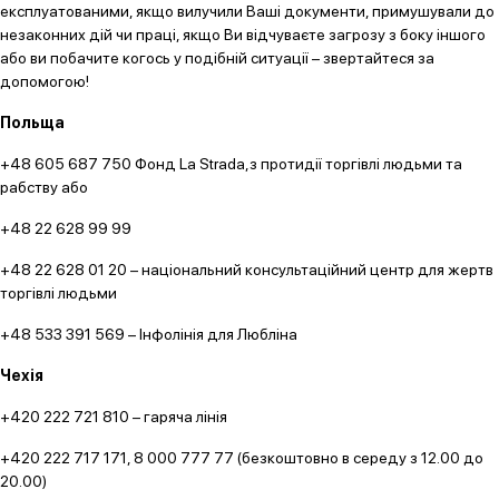
експлуатованими, якщо вилучили Ваші документи, примушували до
незаконних дій чи праці, якщо Ви відчуваєте загрозу з боку іншого
або ви побачите когось у подібній ситуації – звертайтеся за
допомогою!
Польща
+48 605 687 750 Фонд La Strada,з протидії торгівлі людьми та
рабству або
+48 22 628 99 99
+48 22 628 01 20 – національний консультаційний центр для жертв
торгівлі людьми
+48 533 391 569 – Інфолінія для Любліна
Чехія
+420 222 721 810 – гаряча лінія
+420 222 717 171, 8 000 777 77 (безкоштовно в середу з 12.00 до
20.00)