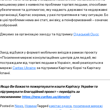
місцевому рівні з наявністю проблеми торгівлі людьми, способами
убезпечення та допомогою, яку надають державні та недержавні
організації, Карітас зокрема, у разі потрапляння в таку ситуацію. Бо
в цієї проблеми нема ані статі, ані віку, а поінформований – означає
озброєний.
Дякуємо за організацію заходу та підтримку
Одеський Оцсс
.
Захід відбувся у форматі мобільних виїздів в рамках проєкту
«Посилення мережі консультаційних центрів для людей, які
постраждали від торгівлі людьми в Україні», який реалізується в
мережі
Caritas Ukraine
за підтримки Карітасу Кореї та Карітасу
Іспанії.
Якщо Ви бажаєте пожертвувати кошти Карітасу України та
підтримувати благодійний проект – перейдіть за
посиланням:
https://new.caritas.ua/donate/
Posted in
News
,
Новини
Tagged
карітас одеса
,
посилення мережі