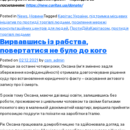
посиланням:
https://new.caritas.ua/donate/
Posted in
News
,
Новини
Tagged
Карітас України
,
підтримка місцевих
ініціатив по протидії торгівлі людьми
,
посилення мережі
консультаційних центрів для людей
,
ПротиДійзКарітасом
,
протидія
торгівлі людьми
Вирвавшись із рабства,
повертатися не було до кого
Posted on
02.12.2021
by
csm_admin
Вперше за останні чотири роки, Оксана (ім’я змінено задля
збереження конфіденційності) отримала довгоочікуване рішення
суду про встановлення юридичного факту – скасування актового
запису про її смерть.
5 років тому Оксана, маючи дві вищі освіти, залишившись без
роботи, проживаючи з цивільним чоловіком та своїми батьками
похилого віку в маленькій двокімнатній квартирі, вирішила прийняти
пропозицію подруги та поїхати на заробітки в Італію.
Рік Оксана працювала домробітницею та здійснювала догляд за