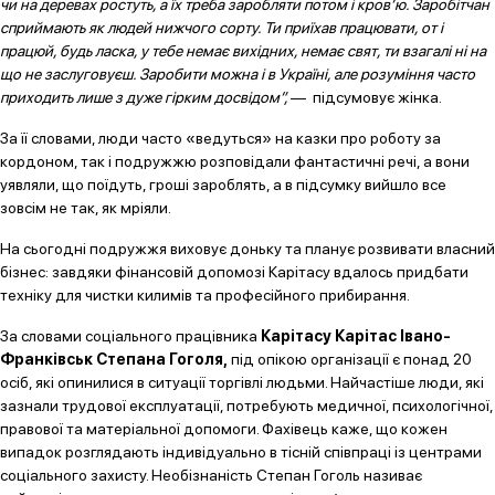
чи на деревах ростуть, а їх треба заробляти потом і кров’ю. Заробітчан
сприймають як людей нижчого сорту. Ти приїхав працювати, от і
працюй, будь ласка, у тебе немає вихідних, немає свят, ти взагалі ні на
що не заслуговуєш. Заробити можна і в Україні, але розуміння часто
приходить лише з дуже гірким досвідом”,
— підсумовує жінка.
За її словами, люди часто «ведуться» на казки про роботу за
кордоном, так і подружжю розповідали фантастичні речі, а вони
уявляли, що поїдуть, гроші зароблять, а в підсумку вийшло все
зовсім не так, як мріяли.
На сьогодні подружжя виховує доньку та планує розвивати власний
бізнес: завдяки фінансовій допомозі Карітасу вдалось придбати
техніку для чистки килимів та професійного прибирання.
За словами соціального працівника
Карітасу Карітас Івано-
Франківськ Степана Гоголя,
під опікою організації є понад 20
осіб, які опинилися в ситуації торгівлі людьми. Найчастіше люди, які
зазнали трудової експлуатації, потребують медичної, психологічної,
правової та матеріальної допомоги. Фахівець каже, що кожен
випадок розглядають індивідуально в тісній співпраці із центрами
соціального захисту. Необізнаність Степан Гоголь називає