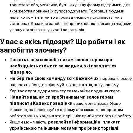
транспорт або, можливо, будь-яку іншу форму підтримки, для
якої жертва повинна їх супроводжувати. Торговців людьми
нелегко помітити, чи то в громадянському суспільстві, чи в
установах. Важливо запобігти проникненню торговців людьми
у вашу організацію у якості волонтерів.
У вас є якісь підозри?
Що робити і як
запобігти злочину?
Посніть своїм співробітникам і волонтерам про
необхідність стежити за людьми, які поводяться
підозріло.
Не беріть в свою команду всіх бажаючих
: перевірте особу,
під час співбесіди інформуйте кандидатів, що у вашому
Карітас є процедури захисту та механізм подання скарг.
Надайте вашим співробітникам чи волонтерам
підписати Кодекс поведінки
вашої орнганізації. Якщо
можливо, зателефонуйте одному або кільком попереднім
роботодавцям кандидата, перш ніж приймати його на роботу.
Якщо є можливість,
розклейте інформаційні плакати
українською та іншими мовами про ризик торгівлі