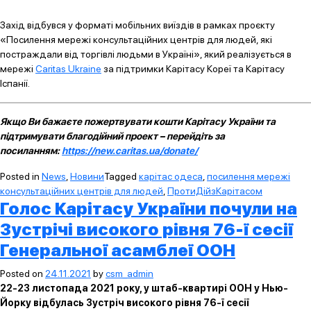
Захід відбувся у форматі мобільних виїздів в рамках проєкту
«Посилення мережі консультаційних центрів для людей, які
постраждали від торгівлі людьми в Україні», який реалізується в
мережі
Caritas Ukraine
за підтримки Карітасу Кореї та Карітасу
Іспанії.
Якщо Ви бажаєте пожертвувати кошти Карітасу України та
підтримувати благодійний проект – перейдіть за
посиланням:
https://new.caritas.ua/donate/
Posted in
News
,
Новини
Tagged
карітас одеса
,
посилення мережі
консультаційних центрів для людей
,
ПротиДійзКарітасом
Голос Карітасу України почули на
Зустрічі високого рівня 76-ї сесії
Генеральної асамблеї ООН
Posted on
24.11.2021
by
csm_admin
22-23 листопада 2021 року, у штаб-квартирі ООН у Нью-
Йорку відбулась Зустріч високого рівня 76-ї сесії