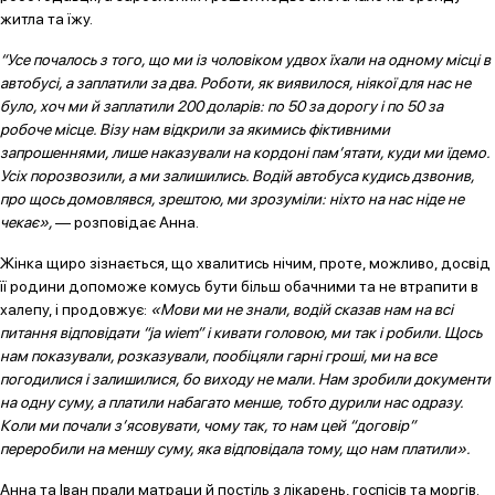
житла та їжу.
“Усе почалось з того, що ми із чоловіком удвох їхали на одному місці в
автобусі, а заплатили за два. Роботи, як виявилося, ніякої для нас не
було, хоч ми й заплатили 200 доларів: по 50 за дорогу і по 50 за
робоче місце. Візу нам відкрили за якимись фіктивними
запрошеннями, лише наказували на кордоні пам’ятати, куди ми їдемо.
Усіх порозвозили, а ми залишились. Водій автобуса кудись дзвонив,
про щось домовлявся, зрештою, ми зрозуміли: ніхто на нас ніде не
чекає»,
— розповідає Анна.
Жінка щиро зізнається, що хвалитись нічим, проте, можливо, досвід
її родини допоможе комусь бути більш обачними та не втрапити в
халепу, і продовжує:
«Мови ми не знали, водій сказав нам на всі
питання відповідати “ja wiem” і кивати головою, ми так і робили. Щось
нам показували, розказували, пообіцяли гарні гроші, ми на все
погодилися і залишилися, бо виходу не мали. Нам зробили документи
на одну суму, а платили набагато менше, тобто дурили нас одразу.
Коли ми почали з’ясовувати, чому так, то нам цей “договір”
переробили на меншу суму, яка відповідала тому, що нам платили».
Анна та Іван прали матраци й постіль з лікарень, госпісів та моргів.