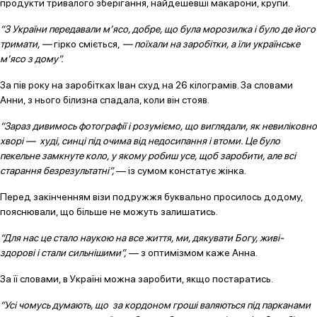
продукти тривалого зберігання, найдешевші макарони, крупи.
“З України передавали м’ясо, добре, що була морозилка і було де його
тримати, —
гірко сміється,
— поїхали на заробітки, а їли українське
м’ясо з дому”.
За пів року на заробітках Іван схуд на 26 кілограмів. За словами
Анни, з нього білизна спадала, коли він стояв.
“Зараз дивимось фотографії і розуміємо, що виглядали, як невиліковно
хворі — худі, синці під очима від недосипання і втоми. Це було
пекельне замкнуте коло, у якому робиш усе, щоб заробити, але всі
старання безрезультатні”,
— із сумом констатує жінка.
Перед закінченням візи подружжя буквально просилось додому,
пояснювали, що більше не можуть залишатись.
“Для нас це стало наукою на все життя, ми, дякувати Богу, живі-
здорові і стали сильнішими”,
— з оптимізмом каже Анна.
За її словами, в Україні можна заробити, якщо постаратись.
“Усі чомусь думають, що за кордоном гроші валяються під парканами