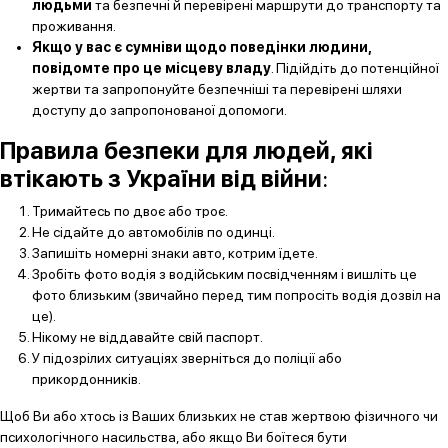
людьми
та безпечні й перевірені маршрути до транспорту та
проживання.
Якщо у вас є сумніви щодо поведінки людини,
повідомте про це місцеву владу
. Підійдіть до потенційної
жертви та запропонуйте безпечніші та перевірені шляхи
доступу до запропонованої допомоги.
Правила безпеки для людей, які
втікають з України від війни
:
Тримайтесь по двоє або троє.
Не сідайте до автомобілів по одинці.
Запишіть номерні знаки авто, котрим їдете.
Зробіть фото водія з водійським посвідченням і вишліть це
фото близьким (звичайно перед тим попросіть водія дозвіл на
це).
Нікому не віддавайте свій паспорт.
У підозрілих ситуаціях зверніться до поліції або
прикордонників.
Щоб Ви або хтось із Ваших близьких не став жертвою фізичного чи
психологічного насильства, або якщо Ви боїтеся бути