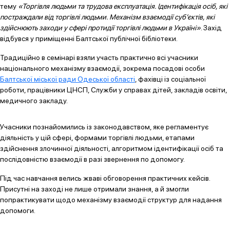
тему
«Торгівля людьми та трудова експлуатація. Ідентифікація осіб, які
постраждали від торгівлі людьми. Механізм взаємодії суб’єктів, які
здійснюють заходи у сфері протидії торгівлі людьми в Україні»
. Захід
відбувся у приміщенні Балтської публічної бібліотеки.
Традиційно в семінарі взяли участь практично всі учасники
національного механізму взаємодії, зокрема посадові особи
Балтської міської ради Одеської області
, фахівці із соціальної
роботи, працівники ЦНСП, Служби у справах дітей, закладів освіти,
медичного закладу.
Учасники познайомились із законодавством, яке регламентує
діяльність у цій сфері, формами торгівлі людьми, етапами
здійснення злочинної діяльності, алгоритмом ідентифікації осіб та
послідовністю взаємодії в разі звернення по допомогу.
Під час навчання велись жваві обговорення практичних кейсів.
Присутні на заході не лише отримали знання, а й змогли
попрактикувати щодо механізму взаємодії структур для надання
допомоги.