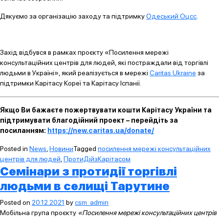
Дякуємо за організацію заходу та підтримку
Одеський Оцсс
.
Захід відбувся в рамках проєкту «Посилення мережі
консультаційних центрів для людей, які постраждали від торгівлі
людьми в Україні», який реалізується в мережі
Caritas Ukraine
за
підтримки Карітасу Кореї та Карітасу Іспанії.
Якщо Ви бажаєте пожертвувати кошти Карітасу України та
підтримувати благодійний проект – перейдіть за
посиланням:
https://new.caritas.ua/donate/
Posted in
News
,
Новини
Tagged
посилення мережі консультаційних
центрів для людей
,
ПротиДійзКарітасом
Семінари з протидії торгівлі
людьми в селищі Тарутине
Posted on
20.12.2021
by
csm_admin
Мобільна група проєкту
«Посилення мережі консультаційних центрів