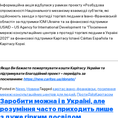
Інформаційна акція відбулася у рамках проєкту «Розбудова
спроможності Національного механізму взаємодії суб’єктів, які
здійснюють заходи з протидії торгівлі людьми в Івано-Франківській
області» за підтримки IOM Ukraine та за фінансової підтримки
USAID – US Agency for International Development та “Посилення
мережі консультаційних центрів з протидії торгівлі людьми в Україні
2021” за фінансової підтримки Карітасу Іспанії Cáritas Española та
Карітасу Кореї.
Якщо Ви бажаєте пожертвувати кошти Карітасу України та
підтримувати благодійний проект – перейдіть за
посиланням:
https://new.caritas.ua/donate/
Posted in
News
,
Новини
Tagged
карітас івано-франківськ
,
посилення
мережі консультаційних центрів для людей
,
ПротиДійзКарітасом
Заробити можна і в Україні, але
розуміння часто приходить лише
з дуже гірким досвідом