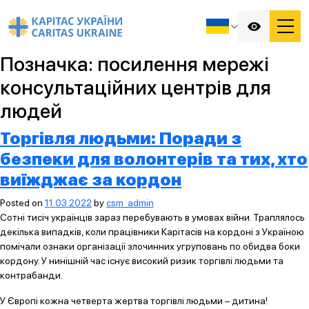
Позначка:
посилення мережі
консультаційних центрів для
людей
Торгівля людьми: Поради з
безпеки для волонтерів та тих, хто
виїжджає за кордон
Posted on
11.03.2022
by
csm_admin
Сотні тисіч українців зараз перебувають в умовах війни. Траплялось
декілька випадків, коли працівники Карітасів на кордоні з Україною
помічали ознаки організації злочинних угруповань по обидва боки
кордону. У нинішній час існує високий ризик торгівлі людьми та
контрабанди.
У Європі кожна четверта жертва торгівлі людьми – дитина!