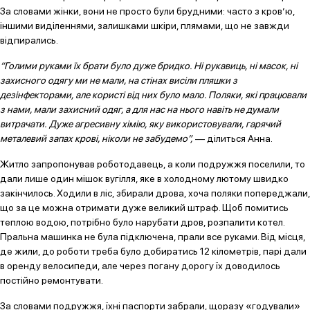
За словами жінки, вони не просто були брудними: часто з кров’ю,
іншими виділеннями, залишками шкіри, плямами, що не завжди
відпирались.
“Голими руками їх брати було дуже бридко. Ні рукавиць, ні масок, ні
захисного одягу ми не мали, на стінах висіли пляшки з
дезінфекторами, але користі від них було мало. Поляки, які працювали
з нами, мали захисний одяг, а для нас на нього навіть не думали
витрачати. Дуже агресивну хімію, яку використовували, гарячий
металевий запах крові, ніколи не забудемо”,
— ділиться Анна.
Житло запропонував роботодавець, а коли подружжя поселили, то
дали лише один мішок вугілля, яке в холодному лютому швидко
закінчилось. Ходили в ліс, збирали дрова, хоча поляки попереджали,
що за це можна отримати дуже великий штраф. Щоб помитись
теплою водою, потрібно було нарубати дров, розпалити котел.
Пральна машинка не була підключена, прали все руками. Від місця,
де жили, до роботи треба було добиратись 12 кілометрів, парі дали
в оренду велосипеди, але через погану дорогу їх доводилось
постійно ремонтувати.
За словами подружжя, їхні паспорти забрали, щоразу «годували»