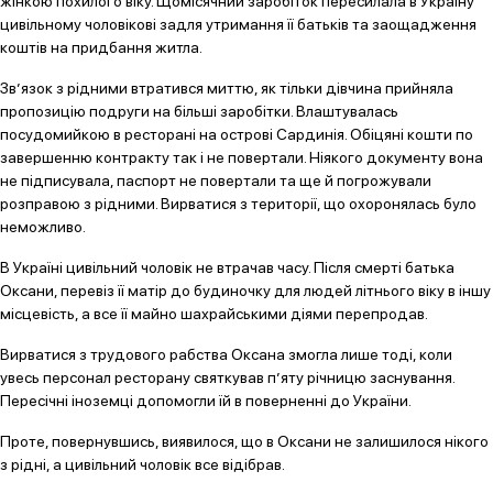
жінкою похилого віку. Щомісячний заробіток пересилала в Україну
цивільному чоловікові задля утримання її батьків та заощадження
коштів на придбання житла.
Зв’язок з рідними втратився миттю, як тільки дівчина прийняла
пропозицію подруги на більші заробітки. Влаштувалась
посудомийкою в ресторані на острові Сардинія. Обіцяні кошти по
завершенню контракту так і не повертали. Ніякого документу вона
не підписувала, паспорт не повертали та ще й погрожували
розправою з рідними. Вирватися з території, що охоронялась було
неможливо.
В Україні цивільний чоловік не втрачав часу. Після смерті батька
Оксани, перевіз її матір до будиночку для людей літнього віку в іншу
місцевість, а все її майно шахрайськими діями перепродав.
Вирватися з трудового рабства Оксана змогла лише тоді, коли
увесь персонал ресторану святкував п’яту річницю заснування.
Пересічні іноземці допомогли їй в поверненні до України.
Проте, повернувшись, виявилося, що в Оксани не залишилося нікого
з рідні, а цивільний чоловік все відібрав.