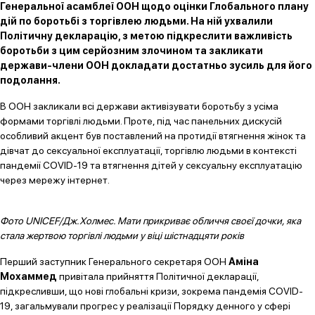
Генеральної асамблеї ООН щодо оцінки Глобального плану
дій по боротьбі з торгівлею людьми. На ній ухвалили
Політичну декларацію, з метою підкреслити важливість
боротьби з цим серйозним злочином та закликати
держави-члени ООН докладати достатньо зусиль для його
подолання.
В ООН закликали всі держави активізувати боротьбу з усіма
формами торгівлі людьми. Проте, під час панельних дискусій
особливий акцент був поставлений на протидії втягнення жінок та
дівчат до сексуальної експлуатації, торгівлю людьми в контексті
пандемії COVID-19 та втягнення дітей у сексуальну експлуатацію
через мережу інтернет.
Фото UNICEF/Дж.Холмес. Мати прикриває обличчя своєї дочки, яка
стала жертвою торгівлі людьми у віці шістнадцяти років
Перший заступник Генерального секретаря ООН
Аміна
Мохаммед
привітала прийняття Політичної декларації,
підкресливши, що нові глобальні кризи, зокрема пандемія COVID-
19, загальмували прогрес у реалізації Порядку денного у сфері