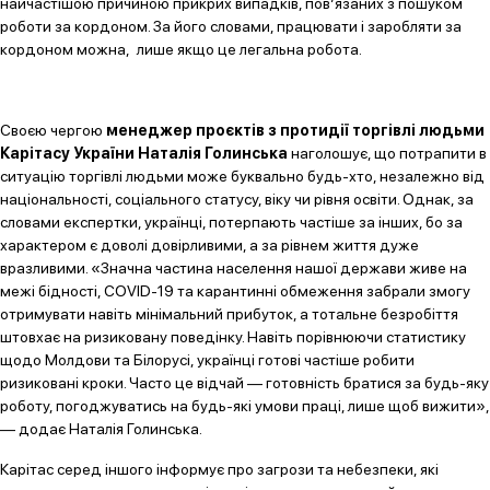
найчастішою причиною прикрих випадків, пов’язаних з пошуком
роботи за кордоном. За його словами, працювати і заробляти за
кордоном можна, лише якщо це легальна робота.
Своєю чергою
менеджер проєктів з протидії торгівлі людьми
Карітасу України Наталія Голинська
наголошує, що потрапити в
ситуацію торгівлі людьми може буквально будь-хто, незалежно від
національності, соціального статусу, віку чи рівня освіти. Однак, за
словами експертки, українці, потерпають частіше за інших, бо за
характером є доволі довірливими, а за рівнем життя дуже
вразливими. «Значна частина населення нашої держави живе на
межі бідності, COVID-19 та карантинні обмеження забрали змогу
отримувати навіть мінімальний прибуток, а тотальне безробіття
штовхає на ризиковану поведінку. Навіть порівнюючи статистику
щодо Молдови та Білорусі, українці готові частіше робити
ризиковані кроки. Часто це відчай — готовність братися за будь-яку
роботу, погоджуватись на будь-які умови праці, лише щоб вижити»,
— додає Наталія Голинська.
Карітас серед іншого інформує про загрози та небезпеки, які