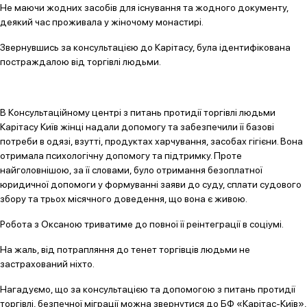
Не маючи жодних засобів для існування та жодного документу,
деякий час проживала у жіночому монастирі.
Звернувшись за консультацією до Карітасу, була ідентифікована
постраждалою від торгівлі людьми.
В Консультаційному центрі з питань протидії торгівлі людьми
Карітасу Київ жінці надали допомогу та забезпечили її базові
потреби в одязі, взутті, продуктах харчування, засобах гігієни. Вона
отримала психологічну допомогу та підтримку. Проте
найголовнішою, за її словами, було отримання безоплатної
юридичної допомоги у формуванні заяви до суду, сплати судового
збору та трьох місячного доведення, що вона є живою.
Робота з Оксаною триватиме до повної її реінтеграції в соціумі.
На жаль, від потрапляння до тенет торгівців людьми не
застрахований ніхто.
Нагадуємо, що за консультацією та допомогою з питань протидії
торгівлі, безпечної міграції можна звернутися до БФ «Карітас-Київ»,