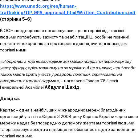
https://www.unodc.org/res/human-
trafficking/TIP_GPA_appraisal_html/Written_Contributions.pdf
(сторінки 5-6)
В ООН неодноразово наголошували, що потерпілі від торгівлі
людьми потребують захисту та реабілітації. Ці особи не повинні
підлягати покаранню за протиправні діяння, вчинені внаслідок
торгівлі ними.
«У боротьбі з торгівлею людьми ми маємо приділяти першочергову
увагу підходу, орієнтованому на потерпілих. А це означає, щоці особи
також мають брати участь у розробці політики, спрямованої на
викорінення торгівлі людьми»,
– наголосив Голова 76-ї сесії
Генеральної Асамблеї
Абдулла Шахід.
Довідка:
Карітас – одна з найбільших міжнародних мереж благодійних
організацій у світі та Європі. З 2004 року Карітас України через свою
мережу надає безпосередню допомогу жертвам торгівлі людьми
та організовує заходи з підвищення обізнаності щодо запобігання
торгівлі людьми.