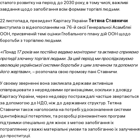
сталого розвитку на період до 2030 року, в тому числі, важливі
завдання щодо запобігання всім формам торгівлі людьми.
22 листопада, президент Карітасу України
Тетяна Ставничи
виступила із відеопосланням на 76-й сесії Генеральної Асамблеї
ООН, присвяченій темі оцінки Глобального плану дій ООН щодо
боротьби з торгівлею людьми.
«Понад 17 років ми постійно ведемо моніторинг та активно сприяємо
протидії злочину торгівлі людьми. За цей період ми прослідковуємо
еволюцію української системи боротьби з цим злочином та допомоги
його жертвам»,
– розпочала свою промову пані Ставничи.
У своєму зверненні вона закликала держави активніше
співпрацювати з неурядовими організаціями, оскільки з досвіду
Карітасу України, через недовіру постраждалі частіше звертаються
за допомогою до НДО, ніж до державних структур. Тетяна
Ставничи також наголосила на потребі удосконалення системи
ідентифікації потерпілих, та розробці різноманітних програм
підтримки спеціально для жінок з метою запобігання їх
потраплянню у важкі матеріальні умови та запобіганню їх залучення
до проституції.