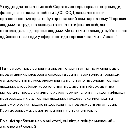
У грудні для посадових осіб Саратської територіальної громади,
фахівців із соціальної роботи ЦСС, ССД, закладів освіти,
правоохоронних органів був проведений семінар на тему “Торгівля
людьми та трудова експлуатація. Ідентифікація осіб, які
постраждали від торгівлі людьми. Механізми взаємодії суб’єктів, які
здійснюють заходи у сфері протидії торгівлі людьми в Україні”.
Під час семінару основний акцент ставиться на тісну співпрацю
представників місцевого самоврядування з жителями громади:
ознайомлення на місцевому рівні з наявністю проблеми торгівлі
людьми, способами убезпечення, поширення інформаційних
матеріалів профілактичного характеру, виявлення та ідентифікація
постраждалих від торгівлі людьми, трудової експлуатації та
допомогою, яку надають державні та недержавні організації,
Карітас зокрема, у разі потрапляння в таку ситуацію.
Бо в цієї проблеми нема ані статі, ані віку, а поінформований –
означає озброєний.