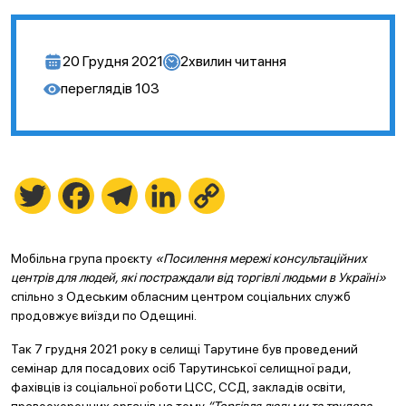
20 Грудня 2021
2
хвилин читання
переглядів
103
Twitter
Facebook
Telegram
LinkedIn
Copy
Link
Мобільна група проєкту
«Посилення мережі консультаційних
центрів для людей, які постраждали від торгівлі людьми в Україні»
спільно з Одеським обласним центром соціальних служб
продовжує виїзди по Одещині.
Так 7 грудня 2021 року в селищі Тарутине був проведений
семінар для посадових осіб Тарутинської селищної ради,
фахівців із соціальної роботи ЦСС, ССД, закладів освіти,