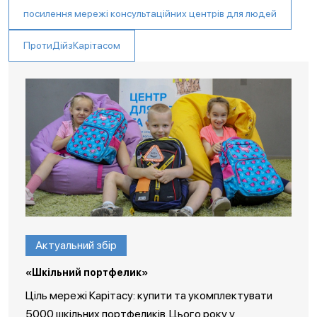
посилення мережі консультаційних центрів для людей
ПротиДійзКарітасом
Актуальний збір
«Шкільний портфелик»
Ціль мережі Карітасу: купити та укомплектувати
5000 шкільних портфеликів. Цього року у