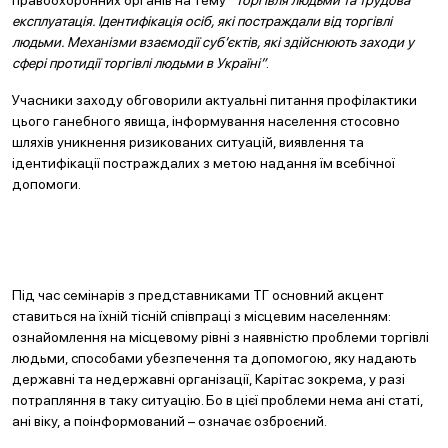
правоохоронних органів на тему
“Торгівля людьми та трудова
експлуатація. Ідентифікація осіб, які постраждали від торгівлі
людьми. Механізми взаємодії суб’єктів, які здійснюють заходи у
сфері протидії торгівлі людьми в Україні”
.
Учасники заходу обговорили актуальні питання профілактики
цього ганебного явища, інформування населення стосовно
шляхів уникнення ризикованих ситуацій, виявлення та
ідентифікації постраждалих з метою надання їм всебічної
допомоги.
Під час семінарів з представниками ТГ основний акцент
ставиться на їхній тісній співпраці з місцевим населенням:
ознайомлення на місцевому рівні з наявністю проблеми торгівлі
людьми, способами убезпечення та допомогою, яку надають
державні та недержавні організації, Карітас зокрема, у разі
потрапляння в таку ситуацію. Бо в цієї проблеми нема ані статі,
ані віку, а поінформований – означає озброєний.