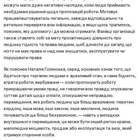
можуть мати дуже негативні наслідки, коли люди приймають
необдумані рішення щодо пропозицій роботи. Мотивує
працевлаштовуватись легально, завжди відповідально та
ретельно перевіряти всю інформацію, а якщо щось трапилось,
пояснює, яку допомогу і де можна отримати. Фахівці організації
також ставлять собі за мету просвітницьку діяльність про
людську гідність та права людини, щоб донести до загалу, що
ніхто не має права ні над ким знущатись, експлуатувати чи
порушувати права.
Як пояснює Наталія Голинська, серед основних ознак того, що
йдеться про торгівлю людьми є: вразливий стан, а саме бідність,
втрата роботи; вербування — коли пропонують роботу
прикрашаючи умови праці, не говорячи всю правду, опускаючи
суттєві деталі щодо оплати, спокушаючи неправдою;
переміщення, яке робить людину ще більш вразливою: перетин
кордону, інша мова, інші закони, інше мислення, людина
почувається ще більш беззахисною, — навіть у випадках
внутрішнього переміщення, це може бути інший регіон країни,
малолюдна місцевість; продаж або експлуатація та зиск, який
отримує стороння особа.