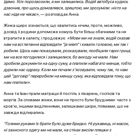
їдемо. Усіх порозвозили, а ми залишились. Водій автобуса кудись
дзвонив, про щось домовлявся, зрештою, ми зрозуміли: ніхто на
нас ніде не чекає»,
— розповідає Анна.
Жінка щиро зізнається, що хвалитись нічим, проте, можливо,
досвід її родини допоможе комусь бути більш обачними та не
втрапити в халепу, і продовжує:
«Мови ми не знали, водій сказав
нам на всі питання відповідати “ja wiem” і кивати головою, ми так і
робили. Щось нам показували, розказували, пообіцяли гарні гроші,
ми на все погодилися і залишилися, бо виходу не мали. Нам
зробили документи на одну суму, а платили набагато менше, тобто
дурили нас одразу. Коли ми почали з’ясовувати, чому так, то нам
цей “договір” переробили на меншу суму, яка відповідала тому, що
нам платили».
Анна та Іван прали матраци й постіль з лікарень, госпісів та
моргів. За словами жінки, вони не просто були брудними: часто з
кров’ю, іншими виділеннями, залишками шкіри, плямами, що не
завжди відпирались.
“Голими руками їх брати було дуже бридко. Ні рукавиць, ні масок,
ні захисного одягу ми не мали, на стінах висіли пляшки з