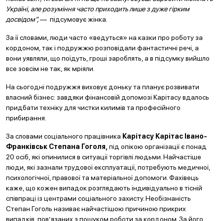
Україні, але розуміння часто приходить лише з дуже гірким
досвідом”,
— підсумовує жінка.
За її словами, люди часто «ведуться» на казки про роботу за
кордоном, так і подружжю розповідали фантастичні речі, а
вони уявляли, що поїдуть, гроші зароблять, а в підсумку вийшло
все зовсім не так, як мріяли.
На сьогодні подружжя виховує доньку та планує розвивати
власний бізнес: завдяки фінансовій допомозі Карітасу вдалось
придбати техніку для чистки килимів та професійного
прибирання.
За словами соціального працівника
Карітасу Карітас Івано-
Франківськ Степана Гоголя,
під опікою організації є понад
20 осіб, які опинилися в ситуації торгівлі людьми. Найчастіше
люди, які зазнали трудової експлуатації, потребують медичної,
психологічної, правової та матеріальної допомоги. Фахівець
каже, що кожен випадок розглядають індивідуально в тісній
співпраці із центрами соціального захисту. Необізнаність
Степан Гоголь називає найчастішою причиною прикрих
випадків, пов’язаних з пошуком роботи за кордоном. За його