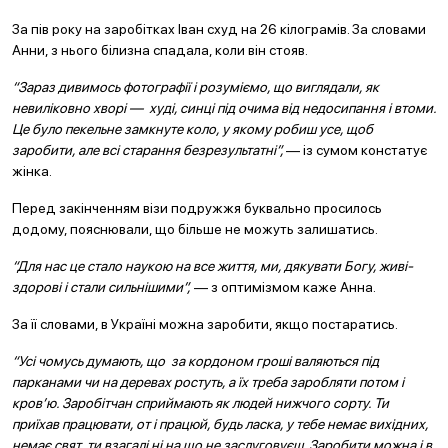
За пів року на заробітках Іван схуд на 26 кілограмів. За словами
Анни, з нього білизна спадала, коли він стояв.
“Зараз дивимось фотографії і розуміємо, що виглядали, як
невиліковно хворі — худі, синці під очима від недосипання і втоми.
Це було пекельне замкнуте коло, у якому робиш усе, щоб
заробити, але всі старання безрезультатні”,
— із сумом констатує
жінка.
Перед закінченням візи подружжя буквально просилось
додому, пояснювали, що більше не можуть залишатись.
“Для нас це стало наукою на все життя, ми, дякувати Богу, живі-
здорові і стали сильнішими”,
— з оптимізмом каже Анна.
За її словами, в Україні можна заробити, якщо постаратись.
“Усі чомусь думають, що за кордоном гроші валяються під
парканами чи на деревах ростуть, а їх треба заробляти потом і
кров’ю. Заробітчан сприймають як людей нижчого сорту. Ти
приїхав працювати, от і працюй, будь ласка, у тебе немає вихідних,
немає свят, ти взагалі ні на що не заслуговуєш. Заробити можна і в