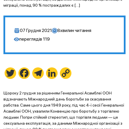
міграції, понад 90 % постраждалих є […]
07 Грудня 2021
8
хвилин читання
переглядів
119
Twitter
Facebook
Telegram
LinkedIn
Copy
Link
Щороку 2 грудня за рішенням Генеральної Асамблеї ООН
відзначають Міжнародний день боротьби за скасування
рабства. Саме цього дня 1949 року, під час 4-ї сесії Генеральної
Асамблеї ООН, ухвалили Конвенцію про боротьбу з торгівлею
людьми. Попри стійкий стереотип, що торгівля людьми — це
сексуальна експлуатація, за даними Міжнародної організації з