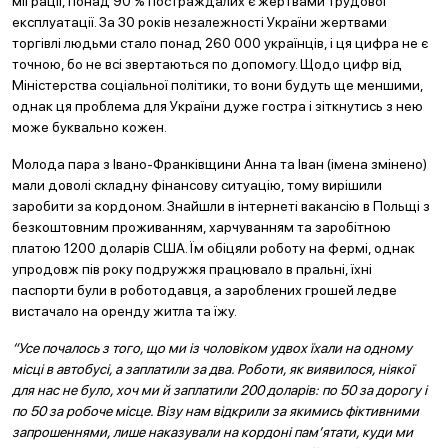
міграції, понад 90 % постраждалих є жертвами трудової
експлуатації. За 30 років незалежності України жертвами
торгівлі людьми стало понад 260 000 українців, і ця цифра не є
точною, бо не всі звертаються по допомогу. Щодо цифр від
Міністерства соціальної політики, то вони будуть ще меншими,
однак ця проблема для України дуже гостра і зіткнутись з нею
може буквально кожен.
Молода пара з Івано-Франківщини Анна та Іван (імена змінено)
мали доволі складну фінансову ситуацію, тому вирішили
заробити за кордоном. Знайшли в інтернеті вакансію в Польщі з
безкоштовним проживанням, харчуванням та заробітною
платою 1200 доларів США. Їм обіцяли роботу на фермі, однак
упродовж пів року подружжя працювало в пральні, їхні
паспорти були в роботодавця, а зароблених грошей ледве
вистачало на оренду житла та їжу.
“Усе почалось з того, що ми із чоловіком удвох їхали на одному
місці в автобусі, а заплатили за два. Роботи, як виявилося, ніякої
для нас не було, хоч ми й заплатили 200 доларів: по 50 за дорогу і
по 50 за робоче місце. Візу нам відкрили за якимись фіктивними
запрошеннями, лише наказували на кордоні пам’ятати, куди ми