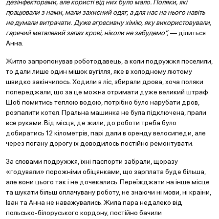
дезінфекторами, але користі від них було мало. Поляки, які
працювали з нами, мали захисний одяг, а для нас на нього навіть
не думали витрачати. Дуже агресивну хімію, яку використовували,
гарячий металевий запах крові, ніколи не забудемо”,
— ділиться
Анна.
Житло запропонував роботодавець, а коли подружжя поселили,
то дали лише один мішок вугілля, яке в холодному лютому
швидко закінчилось. Ходили в ліс, збирали дрова, хоча поляки
попереджали, що за це можна отримати дуже великий штраф.
Щоб помитись теплою водою, потрібно було нарубати дров,
розпалити котел. Пральна машинка не була підключена, прали
все руками. Від місця, де жили, до роботи треба було
добиратись 12 кілометрів, парі дали в оренду велосипеди, але
через погану дорогу їх доводилось постійно ремонтувати.
За словами подружжя, їхні паспорти забрали, щоразу
«годували» порожніми обіцянками, що зарплата буде більша,
але вони цього так і не дочекались. Переїжджати на інше місце
та шукати більш оплачувану роботу, не знаючи ні мови, ні країни,
Іван та Анна не наважувались. Жила пара недалеко від
польсько-білоруського кордону, постійно бачили