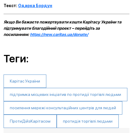
Текст:
Одарка Бордун
Якщо Ви бажаєте пожертвувати кошти Карітасу України та
підтримувати благодійний проект – перейдіть за
посиланням:
https://new.caritas.ua/donate/
Теги:
Карітас України
підтримка місцевих ініціатив по протидії торгівлі людьми
посилення мережі консультаційних центрів для людей
ПротиДійзКарітасом
протидія торгівлі людьми