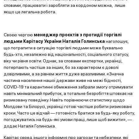
словами, працювати і заробляти за кордоном можна, лише
якщо це легальна робота.
Своєю чергою
менеджер проєктів з протидії торгівлі
людьми Карітасу України Наталія Голинська
наголошує,
що потрапити в ситуацію торгівлі людьми може буквально
будь-хто, незалежно від національності, соціального статусу,
віку чи рівня освіти. Однак, за словами експертки, українці,
потерпають частіше за інших, бо за характером є доволі
довірливими, а за рівнем життя дуже вразливими. «Значна
частина населення нашої держави живе на межі бідності,
COVID-19 та карантинні обмеження забрали змогу отримувати
навіть мінімальний прибуток, а тотальне безробіття штовхає на
ризиковану поведінку. Навіть порівнюючи статистику щодо
Молдови та Білорусі, українці готові частіше робити ризиковані
кроки. Часто це відчай — готовність братися за будь-яку роботу,
погоджуватись на будь-які умови праці, лише щоб вижити», —
додає Наталія Голинська.
Карітас серед іншого інформує про загрози та небезпеки, які