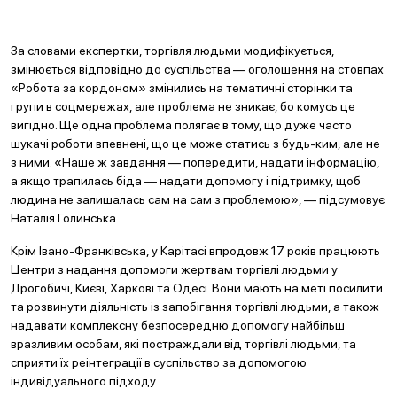
За словами експертки, торгівля людьми модифікується,
змінюється відповідно до суспільства — оголошення на стовпах
«Робота за кордоном» змінились на тематичні сторінки та
групи в соцмережах, але проблема не зникає, бо комусь це
вигідно. Ще одна проблема полягає в тому, що дуже часто
шукачі роботи впевнені, що це може статись з будь-ким, але не
з ними. «Наше ж завдання — попередити, надати інформацію,
а якщо трапилась біда — надати допомогу і підтримку, щоб
людина не залишалась сам на сам з проблемою», — підсумовує
Наталія Голинська.
Крім Івано-Франківська, у Карітасі впродовж 17 років працюють
Центри з надання допомоги жертвам торгівлі людьми у
Дрогобичі, Києві, Харкові та Одесі. Вони мають на меті посилити
та розвинути діяльність із запобігання торгівлі людьми, а також
надавати комплексну безпосередню допомогу найбільш
вразливим особам, які постраждали від торгівлі людьми, та
сприяти їх реінтеграції в суспільство за допомогою
індивідуального підходу.