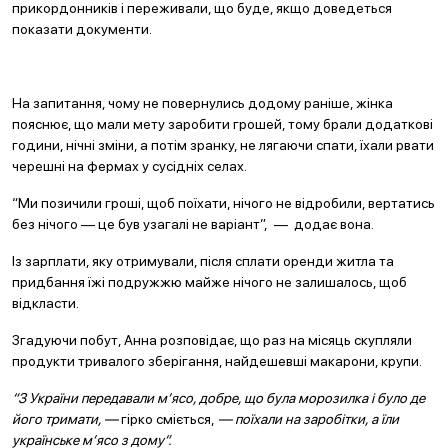
прикордонників і переживали, що буде, якщо доведеться
показати документи.
На запитання, чому не повернулись додому раніше, жінка
пояснює, що мали мету заробити грошей, тому брали додаткові
години, нічні зміни, а потім зранку, не лягаючи спати, їхали рвати
черешні на фермах у сусідніх селах.
“Ми позичили гроші, щоб поїхати, нічого не відробили, вертатись
без нічого — це був узагалі не варіант”, — додає вона.
Із зарплати, яку отримували, після сплати оренди житла та
придбання їжі подружжю майже нічого не залишалось, щоб
відкласти.
Згадуючи побут, Анна розповідає, що раз на місяць скупляли
продукти тривалого зберігання, найдешевші макарони, крупи.
“З України передавали м’ясо, добре, що була морозилка і було де
його тримати, —
гірко сміється,
— поїхали на заробітки, а їли
українське м’ясо з дому”.