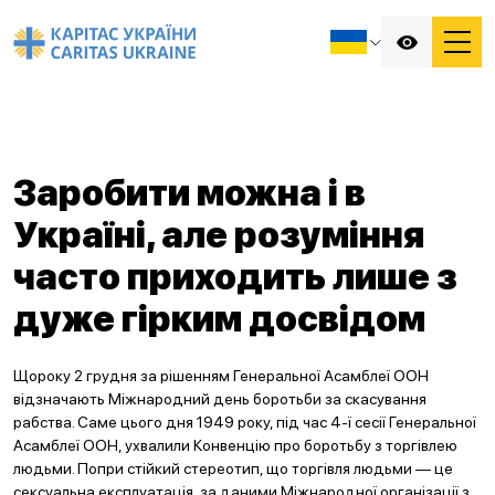
Заробити можна і в
Україні, але розуміння
часто приходить лише з
дуже гірким досвідом
Щороку 2 грудня за рішенням Генеральної Асамблеї ООН
відзначають Міжнародний день боротьби за скасування
рабства. Саме цього дня 1949 року, під час 4-ї сесії Генеральної
Асамблеї ООН, ухвалили Конвенцію про боротьбу з торгівлею
людьми. Попри стійкий стереотип, що торгівля людьми — це
сексуальна експлуатація, за даними Міжнародної організації з