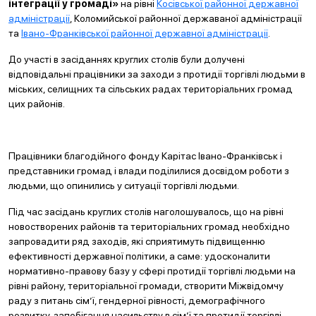
інтеграції у громаді»
на рівні
Косівської районної державної
адміністрації
, Коломийської районної державаної адміністрації
та
Івано-Франківської районної державної адміністрації
.
До участі в засіданнях круглих столів були долучені
відповідальні працівники за заходи з протидії торгівлі людьми в
міських, селищних та сільських радах територіальних громад
цих районів.
Працівники благодійного фонду Карітас Івано-Франківськ і
представники громад і влади поділилися досвідом роботи з
людьми, що опинились у ситуації торгівлі людьми.
Під час засідань круглих столів наголошувалось, що на рівні
новостворених районів та територіальних громад необхідно
запровадити ряд заходів, які сприятимуть підвищенню
ефективності державної політики, а саме: удосконалити
нормативно-правову базу у сфері протидії торгівлі людьми на
рівні району, територіальної громади, створити Міжвідомчу
раду з питань сім’ї, гендерної рівності, демографічного
розвитку, запобігання насильству в сім’ї та протидії торгівлі