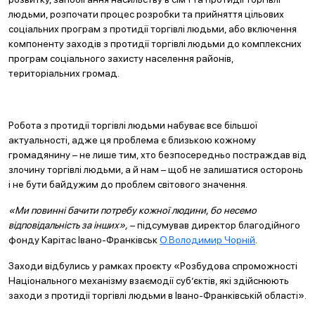
людьми, розпочати процес розробки та прийняття цільових
соціальних програм з протидії торгівлі людьми, або включення
компоненту заходів з протидії торгівлі людьми до комплексних
програм соціального захисту населення районів,
територіальних громад.
Робота з протидії торгівлі людьми набуває все більшої
актуальності, адже ця проблема є близькою кожному
громадянину – не лише тим, хто безпосередньо постраждав від
злочину торгівлі людьми, а й нам – щоб не залишатися осторонь
і не бути байдужим до проблем світового значення.
«Ми повинні бачити потребу кожної людини, бо несемо
відповідальність за інших»,
– підсумував директор благодійного
фонду Карітас Івано-Франківськ
О.Володимир Чорній
.
Заходи відбулись у рамках проєкту «Розбудова спроможності
Національного механізму взаємодії суб’єктів, які здійснюють
заходи з протидії торгівлі людьми в Івано-Франківській області».