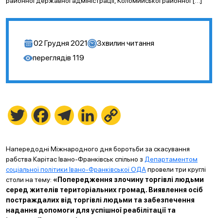
районної державної адміністрації, Коломийської районної […]
02 Грудня 2021
3
хвилин читання
переглядів
119
Twitter
Facebook
Telegram
LinkedIn
Copy
Link
Напередодні Міжнародного дня боротьби за скасування
рабства Карітас Івано-Франківськ спільно з
Департаментом
соціальної політики Івано-Франківської ОДА
провели три круглі
столи на тему:
«Попередження злочину торгівлі людьми
серед жителів територіальних громад. Виявлення осіб
постраждалих від торгівлі людьми та забезпечення
надання допомоги для успішної реабілітації та