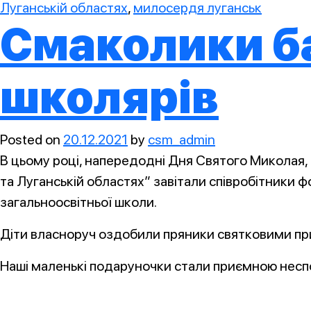
Луганській областях
,
милосердя луганськ
Смаколики ба
школярів
Posted on
20.12.2021
by
csm_admin
В цьому році, напередодні Дня Святого Миколая, д
та Луганській областях” завітали співробітники 
загальноосвітньої школи.
Діти власноруч оздобили пряники святковими при
Наші маленькі подаруночки стали приємною несподі