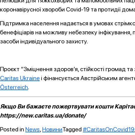
пелюшки для тяжкохворих та маломобільних паці
коронавірусної хвороби Covid-19 та протидії до
Підтримка населення надається в умовах стрімко
бенефіціарів на можливу небезпеку інфікування, 
засоби індивідуального захисту.
Проєкт “Зміцнення здоров’я, стійкості громад та 
Caritas Ukraine
і фінансується Австрійським агент
Österreich
.
Якщо Ви бажаєте пожертвувати кошти Карітасу
https://new.caritas.ua/donate/
Posted in
News
,
Новини
Tagged
#CaritasOnCovid19