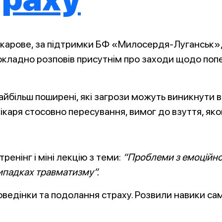
акарове, за підтримки БФ «Милосердя-Луганськ», 
 докладно розповів присутнім про заходи щодо п
айбільш поширені, які загрози можуть виникнути 
ікаря стосовно пересування, вимог до взуття, яко
тренінг і міні лекцію з теми:
“Проблеми з емоційною
ипадках травматизму”.
поведінки та подолання страху. Розвили навики с