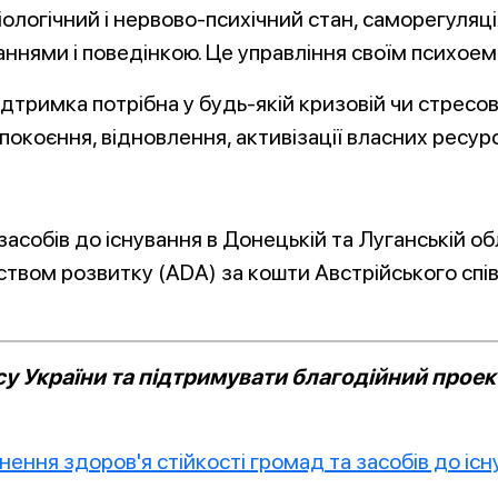
іологічний і нервово-психічний стан, саморегуля
ннями і поведінкою. Це управління своїм психое
ідтримка потрібна у будь-якій кризовій чи стресов
окоєння, відновлення, активізації власних ресурсі
засобів до існування в Донецькій та Луганській об
ством розвитку (ADA) за кошти Австрійського спі
 України та підтримувати благодійний проект
нення здоров'я стійкості громад та засобів до іс