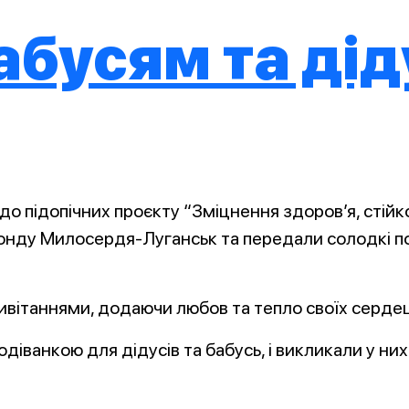
бусям та дід
о підопічних проєкту “Зміцнення здоров’я, стійко
фонду Милосердя-Луганськ та передали солодкі по
вітаннями, додаючи любов та тепло своїх сердец
ванкою для дідусів та бабусь, і викликали у них 