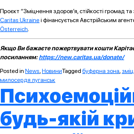
Проєкт “Зміцнення здоров’я, стійкості громад та 
Caritas Ukraine
і фінансується Австрійським агент
Österreich
.
Якщо Ви бажаєте пожертвувати кошти Карітасу
посиланням:
https://new.caritas.ua/donate/
Posted in
News
,
Новини
Tagged
буферна зона
,
зміц
милосердя луганськ
Психоемоційн
будь-якій кр