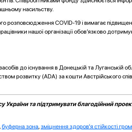
єнтів. Співробітниками фонду здійснюється інфо
машньому насильству.
го розповсюдження COVID-19 і вимагає підвищено
працівники нашої організації обов’язково дотриму
засобів до існування в Донецькій та Луганській об
ством розвитку (ADA) за кошти Австрійського спі
 України та підтримувати благодійний проект
,
буферна зона
,
зміцнення здоров'я стійкості гром