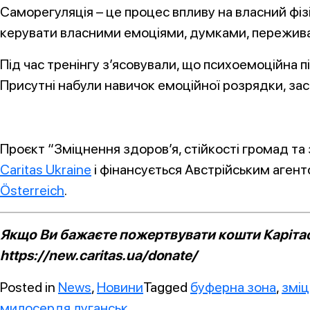
Саморегуляція – це процес впливу на власний фіз
керувати власними емоціями, думками, пережива
Під час тренінгу з’ясовували, що психоемоційна п
Присутні набули навичок емоційної розрядки, засп
Проєкт “Зміцнення здоров’я, стійкості громад та 
Caritas Ukraine
і фінансується Австрійським агент
Österreich
.
Якщо Ви бажаєте пожертвувати кошти Карітасу
https://new.caritas.ua/donate/
Posted in
News
,
Новини
Tagged
буферна зона
,
зміц
милосердя луганськ