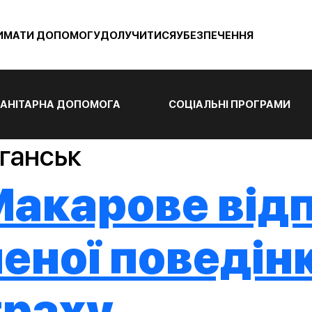
ИМАТИ ДОПОМОГУ
ДОЛУЧИТИСЯ
УБЕЗПЕЧЕННЯ
АНІТАРНА ДОПОМОГА
СОЦІАЛЬНІ ПРОГРАМИ
ганськ
 Макарове ві
еної поведінк
траху