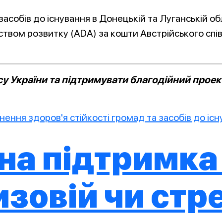
засобів до існування в Донецькій та Луганській об
ством розвитку (ADA) за кошти Австрійського спі
 України та підтримувати благодійний проект
нення здоров'я стійкості громад та засобів до іс
а підтримка 
изовій чи стр