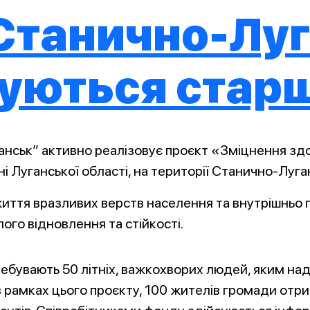
 Станично-Лу
куються ста
ьк” активно реалізовує проєкт «Зміцнення здоров
і Луганської області, на території Станично-Луга
життя вразливих верств населення та внутрішньо 
лого відновлення та стійкості.
перебувають 50 літніх, важкохворих людей, яким н
 рамках цього проєкту, 100 жителів громади отрим