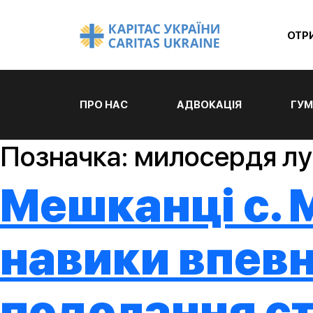
ОТР
ПРО НАС
АДВОКАЦІЯ
ГУМ
Позначка:
милосердя лу
Мешканці с.
навики впевн
подолання с