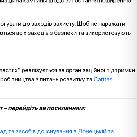
рмаційна кампанія щодо запобігання поширенню
ї уваги до заходів захисту. Щоб не наражати
ються всіх заходів з безпеки та використовують
ластях” реалізується за організаційної підтримки
вробітництва з питань розвитку та
Caritas
 – перейдіть за посиланням:
ад та засобів до існування в Донецькій та