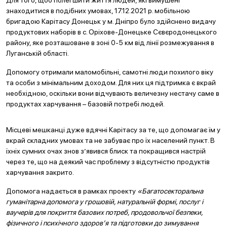
Для того, щоб полегшити життя людей, які вимушені
знаходитися в подібних умовах, 17.12.2021 р. мобільною
бригадою Карітасу Донецьк у м. Дніпро було здійснено видачу
продуктових наборів в с. Оріхове-Донецьке Сєвєродонецького
району, яке розташоване в зоні 0-5 км від лінії розмежування в
Луганській області.
Допомогу отримали маломобільні, самотні люди похилого віку
та особи з мінімальним доходом. Для них ця підтримка є вкрай
необхідною, оскільки вони відчувають величезну нестачу саме в
продуктах харчування – базовій потребі людей.
Місцеві мешканці дуже вдячні Карітасу за те, що допомагає їм у
вкрай складних умовах та не забуває про їх населений пункт. В
їхніх сумних очах знов з’явився блиск та покращився настрій
через те, що на деякий час проблему з відсутністю продуктів
харчування закрито.
Допомога надається в рамках проекту
«Багатосекторальна
гуманітарна допомога у грошовій, натуральній формі, послуг і
ваучерів для покриття базових потреб, продовольчої безпеки,
фізичного і психічного здоров’я та підготовки до зимування