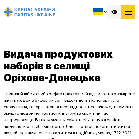
Видача продуктових
наборів в селищі
Оріхове-Донецьке
Тривалий військовий конфлікт наклав свій відбиток на розмірене
життя людей в буферній зоні. Відсутність транспортного
сполучення, товарів першої необхідності, нестача медикаментів
змушує людей почуватися кинутими в скрутний час
напризволяще. В такі моменти самотність та нужденність
відчувається найбільш гостро. Для того, щоб полегшити життя
людей, які вимушені знаходитися в подібних умовах, 17.12.2021