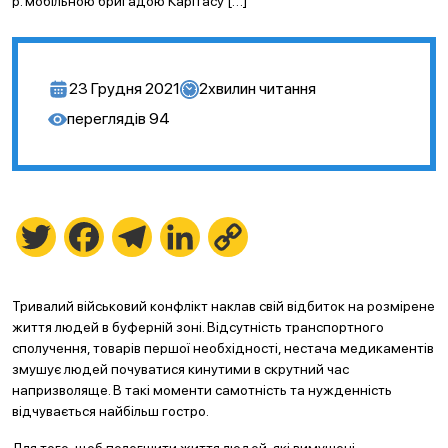
р. мобільною бригадою Карітасу […]
23 Грудня 2021
2
хвилин читання
переглядів
94
Twitter
Facebook
Telegram
LinkedIn
Copy
Link
Тривалий військовий конфлікт наклав свій відбиток на розмірене
життя людей в буферній зоні. Відсутність транспортного
сполучення, товарів першої необхідності, нестача медикаментів
змушує людей почуватися кинутими в скрутний час
напризволяще. В такі моменти самотність та нужденність
відчувається найбільш гостро.