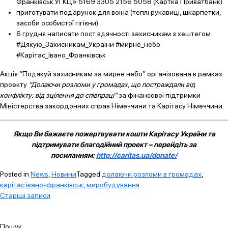
Франківськ УГКЦ» 5169 3305 2156 5058 (Картка Приватбанк)
приготувати подарунок для воїна (теплі рукавиці, шкарпетки,
засоби особистої гігієни)
6 грудня написати пост вдячності захисникам з хештегом
#Дякую_Захисникам_України #мирне_небо
#Карітас_Івано_Франківськ
Акція “Подякуй захисникам за мирне небо” організована в рамках
проекту
“Долаючи розломи у громадах, що постраждали від
конфлікту: від зцілення до співпраці”
за фінансової підтримки
Міністерства закордонних справ Німеччини та Карітасу Німеччини.
Якщо Ви бажаєте пожертвувати кошти Карітасу України та
підтримувати благодійний проект – перейдіть за
посиланням:
http://caritas.ua/donate/
Posted in
News
,
Новини
Tagged
долаючи розломи в громадах
,
карітас івано-франківськ
,
миробудування
Навігація
Старіші записи
за
записами
Пошук