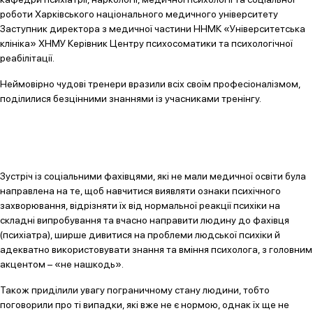
роботи Харківського національного медичного університету
Заступник директора з медичної частини ННМК «Університетська
клініка» ХНМУ Керівник Центру психосоматики та психологічної
реабілітації.
Неймовірно чудові тренери вразили всіх своїм професіоналізмом,
поділилися безцінними знаннями із учасниками тренінгу.
Зустріч із соціальними фахівцями, які не мали медичної освіти була
направлена на те, щоб навчитися виявляти ознаки психічного
захворювання, відрізняти їх від нормальної реакції психіки на
складні випробування та вчасно направити людину до фахівця
(психіатра), ширше дивитися на проблеми людської психіки й
адекватно використовувати знання та вміння психолога, з головним
акцентом – «не нашкодь».
Також приділили увагу пограничному стану людини, тобто
поговорили про ті випадки, які вже не є нормою, однак їх ще не