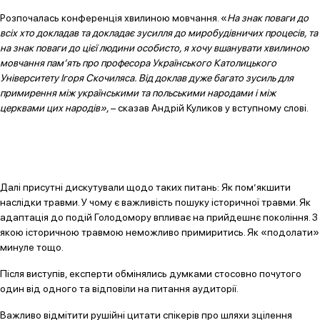
Розпочалась конференція хвилиною мовчання. «
На знак поваги до
всіх хто докладав та докладає зусилля до миробудівничих процесів, та
на знак поваги до цієї людини особисто, я хочу вшанувати хвилиною
мовчання пам’ять про професора Українського Католицького
Університету Ігоря Скочиляса. Від доклав дуже багато зусиль для
примирення між українськими та польськими народами і між
церквами цих народів»,
– сказав Андрій Куликов у вступному слові.
Далі присутні дискутували щодо таких питань: Як пом’якшити
наслідки травми. У чому є важливість пошуку історичної травми. Як
адаптація до подій Голодомору впливає на прийдешнє покоління. З
якою історичною травмою неможливо примиритись. Як «подолати»
минуле тощо.
Після виступів, експерти обмінялись думками стосовно почутого
один від одного та відповіли на питання аудиторії.
Важливо відмітити рушійні цитати спікерів про шляхи зцілення