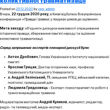
колективної травматизації
Posted on
23.12.2020
by
csm_admin
Вчора,
22 грудня 2020 року
, в Києві відбулась Всеукраїнська
конференція
«Правда і травма: у пошуках шляхів до зцілення».
Мета заходу:
об’єднати дискурси важливості опрацювання
історичної правди, збереження пам’яті народу та зцілення
колективної травматизації.
Серед запрошених експерт
і
в пленарної дискусії були:
Антон Дробович
, Голова Українського Інституту національної
пам’яті
Ярослав Грицак
, Доктор історичних наук, професор
Українського Католицького Університету
о.
Андрій Зелінський, ТІ
, священик УГКЦ, військовий капелан,
політолог, громадський діяч
Людмила Гридковець
– Експерт-психотерапевт по роботі з
трансгенераційною травмою
Модератором виступив
Андрій Куликов
, журналіст, редактор,
радіо- та телеведучий, медіа-експерт.