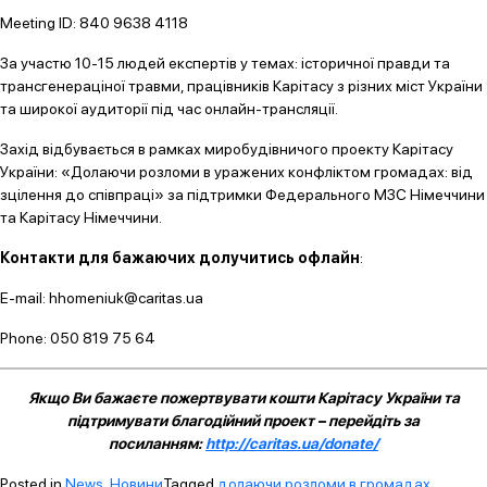
Meeting ID: 840 9638 4118
За участю 10-15 людей експертів у темах: історичної правди та
трансгенераціної травми, працівників Карітасу з різних міст України
та широкої аудиторії під час онлайн-трансляції.
Захід відбувається в рамках миробудівничого проекту Карітасу
України: «Долаючи розломи в уражених конфліктом громадах: від
зцілення до співпраці» за підтримки Федерального МЗС Німеччини
та Карітасу Німеччини.
Контакти для бажаючих долучитись офлайн
:
E-mail: hhomeniuk@caritas.ua
Phone: 050 819 75 64
Якщо Ви бажаєте пожертвувати кошти Карітасу України та
підтримувати благодійний проект – перейдіть за
посиланням:
http://caritas.ua/donate/
Posted in
News
,
Новини
Tagged
долаючи розломи в громадах
,