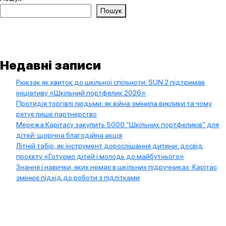
Пошук
Недавні записи
Рюкзак як квиток до шкільної спільноти: SUN 2 підтримав
ініціативу «Шкільний портфелик 2026»
Протидія торгівлі людьми: як війна змінила виклики та чому
рятує лише партнерство
Мережа Карітасу закупить 5000 “Шкільних портфеликів” для
дітей: щорічна благодійна акція
Літній табір, як інструмент дорослішання дитини: досвід
проєкту «Готуємо дітей і молодь до майбутнього»
Знання і навички, яких немає в шкільних підручниках: Карітас
змінює підхід до роботи з підлітками