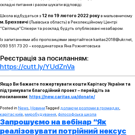
складні питання і разом шукати відповіді.
Школа відбудеться з
12 по 19 лютого 2022 року
в мальовничому
м. Брюховичі
(Львівська область) в Реколекційному Центрі
“Світлиця”Спікери та розклад будуть опубліковані незабаром.
Із запитаннями або пропозиціями звертайтеся karitas2018@ukr.net,
093 551 73 20 – координаторка Яна Рожнятовська
Реєстрація за посиланням:
https://cutt.ly/YUdZnVa
Якщо Ви бажаєте пожертвувати кошти Карітасу України та
підтримувати благодійний проект – перейдіть за
посиланням:
https://new.caritas.ua/donate/
Posted in
News
,
Новини
Tagged
долаючи розломи в громадах
,
карітас київ
,
миробудування
,
філософська школа
Запрошуємо на вебінар “Як
реалізовувати потрійний нексус