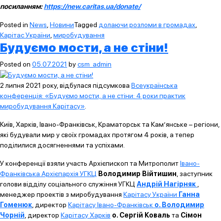
посиланням:
https://new.caritas.ua/donate/
Posted in
News
,
Новини
Tagged
долаючи розломи в громадах
,
Карітас України
,
миробудування
Будуємо мости, а не стіни!
Posted on
05.07.2021
by
csm_admin
2 липня 2021 року, відбулася підсумкова
Всеукраїнська
конференція: «Будуємо мости, а не стіни: 4 роки практик
миробудування Карітасу»
.
Київ, Харків, Івано-Франківськ, Краматорськ та Кам’янське – регіони,
які будували мир у своїх громадах протягом 4 років, а тепер
поділилися досягненнями та успіхами.
У конференції взяли участь Архієпископ та Митрополит
Івано-
Франківська Архієпархія УГКЦ
Володимир Війтишин
, заступник
голови відділу соціального служіння УГКЦ
Андрій Нагірняк
,
менеджер проектів з миробудування
Карітасу України
Ганна
Гоменюк
, директор
Карітасу Івано-Франківськ
о. Володимир
Чорній
, директор
Карітасу Харків
о. Сергій Коваль
та
Сімон