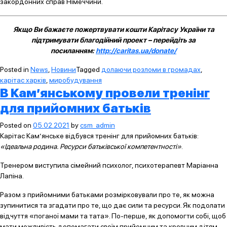
закордонних справ Німеччини.
Якщо Ви бажаєте пожертвувати кошти Карітасу України та
підтримувати благодійний проект – перейдіть за
посиланням:
http://caritas.ua/donate/
Posted in
News
,
Новини
Tagged
долаючи розломи в громадах
,
карітас харків
,
миробудування
В Кам’янському провели тренінг
для прийомних батьків
Posted on
05.02.2021
by
csm_admin
Карітас Кам’янське відбувся тренінг для прийомних батьків:
«Ідеальна родина. Ресурси батьківської компетентності»
.
Тренером виступила сімейний психолог, психотерапевт Маріанна
Лапіна.
Разом з прийомними батьками розмірковували про те, як можна
зупинитися та згадати про те, що дає сили та ресурси. Як подолати
відчуття «поганої мами та тата». По-перше, як допомогти собі, щоб
мати можливість допомагати своїм прийомним та кровним дітям.