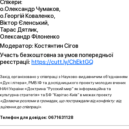
Спікери:
о.Олександр Чумаков,
о.Георгій Коваленко,
Віктор Єленський,
Тарас Дятлик,
Олександр Філоненко
Модератор: Костянтин Сігов
Участь безкоштовна за умов попередньої
реєстрації:
https://cutt.ly/ChEktGQ
Захід організовано у співпраці з Науково-видавничим об’єднанням
«Дух і літера», РМВ ІФ та дослідницького проекту молодих вчених
НАН України «Доктрина “Русский мир” як інформаційна та
культурна стратегія» та БФ “Карітас-Київ” в межах проекту
«Долаючи розломи в громадах, що постраждали від конфлікту: від
зцілення до співпраці»
.
Телефон для довідок: 0671631128