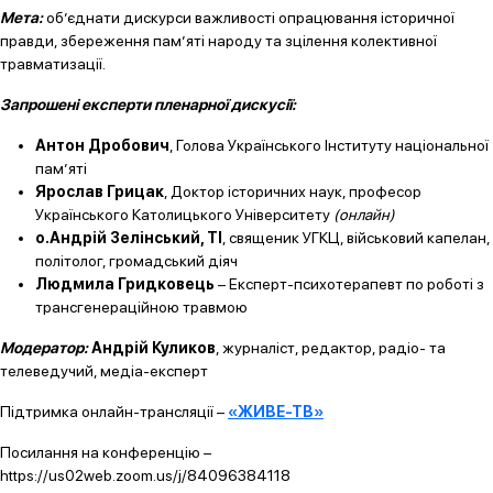
Мета:
об’єднати дискурси важливості опрацювання історичної
правди, збереження пам’яті народу та зцілення колективної
травматизації.
Запрошені експерти пленарної дискусії:
Антон Дробович
, Голова Українського Інституту національної
пам’яті
Ярослав Грицак
, Доктор історичних наук, професор
Українського Католицького Університету
(онлайн)
о.Андрій Зелінський, ТІ
, священик УГКЦ, військовий капелан,
політолог, громадський діяч
Людмила Гридковець
– Експерт-психотерапевт по роботі з
трансгенераційною травмою
Модератор:
Андрій Куликов
, журналіст, редактор, радіо- та
телеведучий, медіа-експерт
Підтримка онлайн-трансляції –
«ЖИВЕ-ТВ»
Посилання на конференцію –
https://us02web.zoom.us/j/84096384118