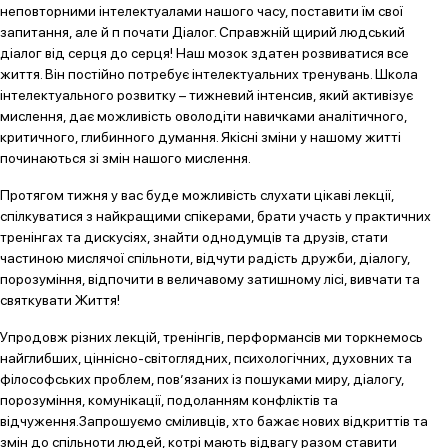
неповторними інтелектуалами нашого часу, поставити їм свої
запитання, але й п почати Діалог. Справжній щирий людський
діалог від серця до серця! Наш мозок здатен розвиватися все
життя. Він постійно потребує інтелектуальних тренувань. Школа
інтелектуального розвитку – тижневий інтенсив, який активізує
мислення, дає можливість оволодіти навичками аналітичного,
критичного, глибинного думання. Якісні зміни у нашому житті
починаються зі змін нашого мислення.
Протягом тижня у вас буде можливість слухати цікаві лекції,
спілкуватися з найкращими спікерами, брати участь у практичних
тренінгах та дискусіях, знайти однодумців та друзів, стати
частиною мислячої спільноти, відчути радість дружби, діалогу,
порозуміння, відпочити в величавому затишному лісі, вивчати та
святкувати Життя!
Упродовж різних лекцій, тренінгів, перформансів ми торкнемось
найглибших, ціннісно-світоглядних, психологічних, духовних та
філософських проблем, пов’язаних із пошуками миру, діалогу,
порозуміння, комунікації, подоланням конфліктів та
відчуження.Запрошуємо сміливців, хто бажає нових відкриттів та
змін до спільноти людей, котрі мають відвагу разом ставити