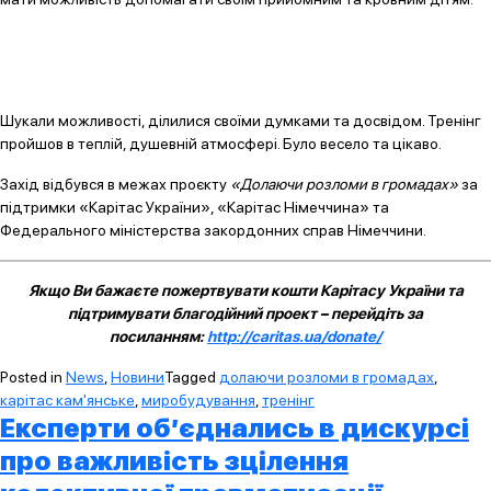
Шукали можливості, ділилися своїми думками та досвідом. Тренінг
пройшов в теплій, душевній атмосфері. Було весело та цікаво.
Захід відбувся в межах проєкту
«Долаючи розломи в громадах»
за
підтримки «Карітас України», «Карітас Німеччина» та
Федерального міністерства закордонних справ Німеччини.
Якщо Ви бажаєте пожертвувати кошти Карітасу України та
підтримувати благодійний проект – перейдіть за
посиланням:
http://caritas.ua/donate/
Posted in
News
,
Новини
Tagged
долаючи розломи в громадах
,
карітас кам'янське
,
миробудування
,
тренінг
Експерти об’єднались в дискурсі
про важливість зцілення