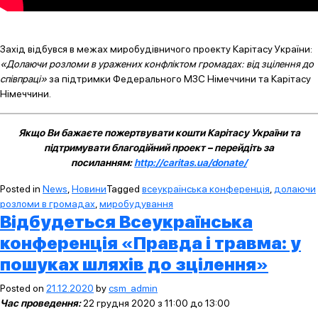
Захід відбувся в межах миробудівничого проекту Карітасу України:
«Долаючи розломи в уражених конфліктом громадах: від зцілення до
співпраці»
за підтримки Федерального МЗС Німеччини та Карітасу
Німеччини.
Якщо Ви бажаєте пожертвувати кошти Карітасу України та
підтримувати благодійний проект – перейдіть за
посиланням:
http://caritas.ua/donate/
Posted in
News
,
Новини
Tagged
всеукраїнська конференція
,
долаючи
розломи в громадах
,
миробудування
Відбудеться Всеукраїнська
конференція «Правда і травма: у
пошуках шляхів до зцілення»
Posted on
21.12.2020
by
csm_admin
Час проведення:
22 грудня 2020 з 11:00 до 13:00