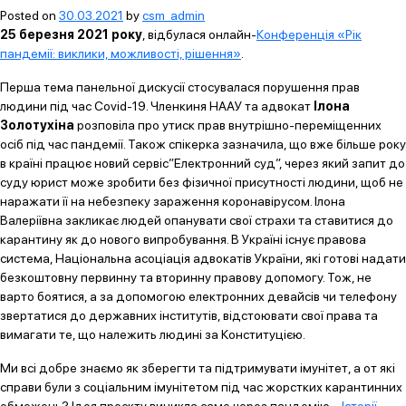
Posted on
30.03.2021
by
csm_admin
25 березня 2021 року
, відбулася онлайн-
Конференція «Рік
пандемії: виклики, можливості, рішення»
.
Перша тема панельної дискусії стосувалася порушення прав
людини під час Covid-19. Членкиня НААУ та адвокат
Ілона
Золотухіна
розповіла про утиск прав внутрішно-переміщенних
осіб під час пандемії. Також спікерка зазначила, що вже більше року
в країні працює новий сервіс”Електронний суд”, через який запит до
суду юрист може зробити без фізичної присутності людини, щоб не
наражати її на небезпеку зараження коронавірусом. Ілона
Валеріївна закликає людей опанувати свої страхи та ставитися до
карантину як до нового випробування. В Україні існує правова
система, Національна асоціація адвокатів України, які готові надати
безкоштовну первинну та вторинну правову допомогу. Тож, не
варто боятися, а за допомогою електронних девайсів чи телефону
звертатися до державних інститутів, відстоювати свої права та
вимагати те, що належить людині за Конституцією.
Ми всі добре знаємо як зберегти та підтримувати імунітет, а от які
справи були з соціальним імунітетом під час жорстких карантинних
обмежень? Ідея проєкту виникла саме через пандемію –
Історії