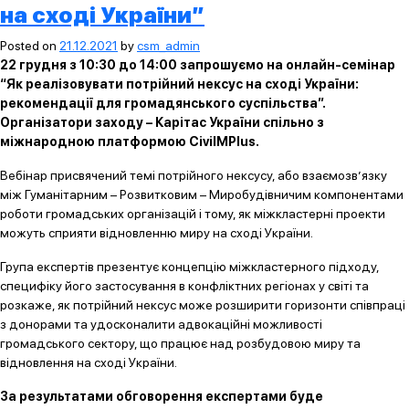
на сході України”
Posted on
21.12.2021
by
csm_admin
22 грудня з 10:30 до 14:00 запрошуємо на онлайн-семінар
“Як реалізовувати потрійний нексус на сході України:
рекомендації для громадянського суспільства”.
Організатори заходу – Карітас України спільно з
міжнародною платформою CivilMPlus.
Вебінар присвячений темі потрійного нексусу, або взаємозв’язку
між Гуманітарним – Розвитковим – Миробудівничим компонентами
роботи громадських організацій і тому, як міжкластерні проекти
можуть сприяти відновленню миру на сході України.
Група експертів презентує концепцію міжкластерного підходу,
специфіку його застосування в конфліктних регіонах у світі та
розкаже, як потрійний нексус може розширити горизонти співпраці
з донорами та удосконалити адвокаційні можливості
громадського сектору, що працює над розбудовою миру та
відновлення на сході України.
За результатами обговорення експертами буде