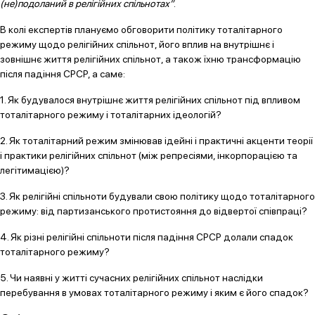
(не)подоланий в релігійних спільнотах”
.
В колі експертів плануємо обговорити політику тоталітарного
режиму щодо релігійних спільнот, його вплив на внутрішнє і
зовнішнє життя релігійних спільнот, а також їхню трансформацію
після падіння СРСР, а саме:
1. Як будувалося внутрішнє життя релігійних спільнот під впливом
тоталітарного режиму і тоталітарних ідеологій?
2. Як тоталітарний режим змінював ідейні і практичні акценти теорії
і практики релігійних спільнот (між репресіями, інкорпорацією та
легітимацією)?
3. Як релігійні спільноти будували свою політику щодо тоталітарного
режиму: від партизанського протистояння до відвертої співпраці?
4. Як різні релігійні спільноти після падіння СРСР долали спадок
тоталітарного режиму?
5. Чи наявні у житті сучасних релігійних спільнот наслідки
перебування в умовах тоталітарного режиму і яким є його спадок?