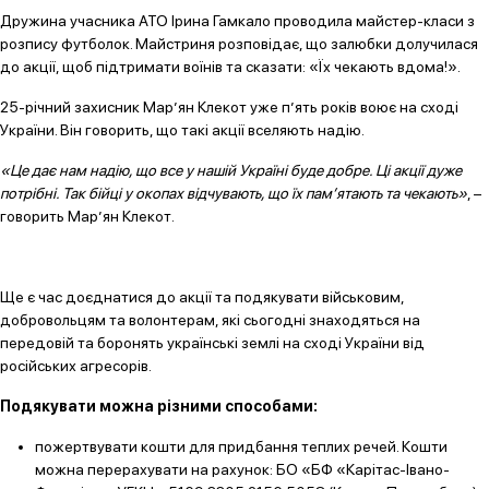
Дружина учасника АТО Ірина Гамкало проводила майстер-класи з
розпису футболок. Майстриня розповідає, що залюбки долучилася
до акції, щоб підтримати воїнів та сказати: «Їх чекають вдома!».
25-річний захисник Мар’ян Клекот уже п’ять років воює на сході
України. Він говорить, що такі акції вселяють надію.
«Це дає нам надію, що все у нашій Україні буде добре. Ці акції дуже
потрібні. Так бійці у окопах відчувають, що їх пам’ятають та чекають»
, –
говорить Мар’ян Клекот.
Ще є час доєднатися до акції та подякувати військовим,
добровольцям та волонтерам, які сьогодні знаходяться на
передовій та боронять українські землі на сході України від
російських агресорів.
Подякувати можна різними способами:
пожертвувати кошти для придбання теплих речей. Кошти
можна перерахувати на рахунок: БО «БФ «Карітас-Івано-