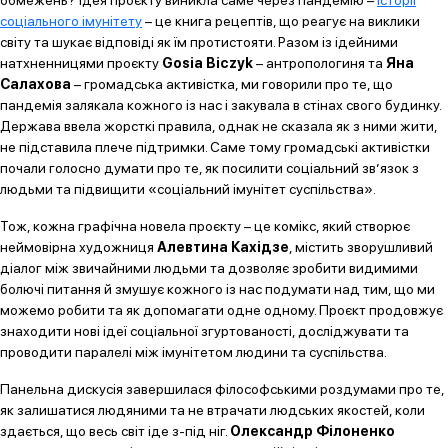
соціального імунітету
– це книга рецептів, що реагує на виклики
світу та шукає відповіді як їм протистояти. Разом із ідейними
натхненницями проєкту
Gosia Biczyk
– антропологиня та
Яна
Салахова
– громадська активістка, ми говорили про те, що
пандемія залякала кожного із нас і закувала в стінах свого будинку.
Держава ввела жорсткі правила, однак не сказала як з ними жити,
не підставила плече підтримки. Саме тому громадські активістки
почали голосно думати про те, як посилити соціальний зв’язок з
людьми та підвищити «соціальний імунітет суспільства».
Тож, кожна графічна новела проєкту – це комікс, який створює
неймовірна художниця
Алевтина Кахідзе
, містить зворушливий
діалог між звичайними людьми та дозволяє зробити видимими
болючі питання й змушує кожного із нас подумати над тим, що ми
можемо робити та як допомагати одне одному. Проєкт продовжує
знаходити нові ідеї соціальної згуртованості, досліджувати та
проводити паралелі між імунітетом людини та суспільства.
Панельна дискусія завершилася філософськими роздумами про те,
як залишатися людяними та не втрачати людських якостей, коли
здається, що весь світ іде з-під ніг.
Олександр Філоненко