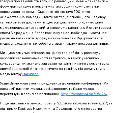
говорив про важливість того, що революційні зміни – ренесанси –
формувалися саме в момент «катастрофи» і кожному із них
передувала пандемія. Сьогодні світ святкує 700-річчя
«Божественної комедії», Данте Аліг’єрі, в основі цього шедевру
світової літератури, лежить ідея усвідомлення того, як людина
може переродитися та вийти «новою» з карантину й стати героєм
епохи Відродження. Зараз кожному з нас необхідно шукати нові
умови не тільки катастрофи, а й можливостей. Відкривати нові
місця, знаходити в них себе та ставати такими локусом для інших.
Ми щиро дякуємо спікерам за цікаву та необхідну розмову у
черговий час невизначеності та тривоги, а також учасникам
конференції, які активно задавали нагальні питання в коментарях
прямої трансляції. А також дякуємо за технічну підтримку групу
медіацентру
Накипело
.
Якщо Ви не мали змоги приєднатися до онлайн-конференції «Рік
пандемії: виклики, можливості, рішення», то її вже можна
переглянути в записі за посиланням:
https://fb.watch/4sIa7DfC7N/
Подія відбулася в рамках проєкту
“Долаючи розломи в громадах”
, за
підтримки Карітасу Німеччини та Федерального міністерства