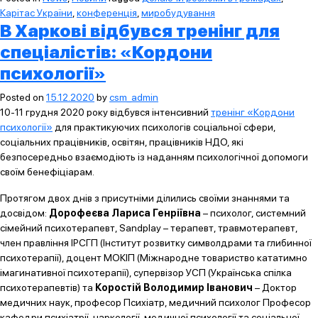
Карітас України
,
конференція
,
миробудування
В Харкові відбувся тренінг для
спеціалістів: «Кордони
психології»
Posted on
15.12.2020
by
csm_admin
10-11 грудня 2020 року відбувся інтенсивний
тренінг «Кордони
психології»
для практикуючих психологів соціальної сфери,
соціальних працівників, освітян, працівників НДО, які
безпосередньо взаємодіють із наданням психологічної допомоги
своїм бенефіціарам.
Протягом двох днів з присутніми ділились своїми знаннями та
досвідом:
Дорофеєва Лариса Генріївна
– психолог, системний
сімейний психотерапевт, Sandplay – терапевт, травмотерапевт,
член правління ІРСГП (Інститут розвитку символдрами та глибинної
психотерапії), доцент МОКІП (Міжнародне товариство кататимно
імагинативної психотерапії), супервізор УСП (Українська спілка
психотерапевтів) та
Коростій Володимир Іванович
– Доктор
медичних наук, професор Психіатр, медичний психолог Професор
кафедри психіатрії, наркології, медичної психології та соціальної