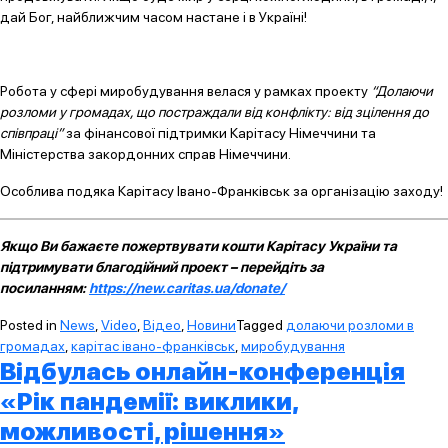
дай Бог, найближчим часом настане і в Україні!
Робота у сфері миробудування велася у рамках проекту
“Долаючи
розломи у громадах, що постраждали від конфлікту: від зцілення до
співпраці”
за фінансової підтримки Карітасу Німеччини та
Міністерства закордонних справ Німеччини.
Особлива подяка Карітасу Івано-Франківськ за організацію заходу!
Якщо Ви бажаєте пожертвувати кошти Карітасу України та
підтримувати благодійний проект – перейдіть за
посиланням:
https://new.caritas.ua/donate/
Posted in
News
,
Video
,
Відео
,
Новини
Tagged
долаючи розломи в
громадах
,
карітас івано-франківськ
,
миробудування
Відбулась онлайн-конференція
«Рік пандемії: виклики,
можливості, рішення»