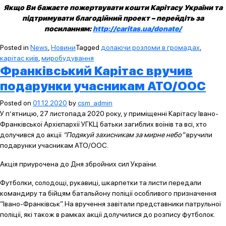
Якщо Ви бажаєте пожертвувати кошти Карітасу України та
підтримувати благодійний проект – перейдіть за
посиланням:
http://caritas.ua/donate/
Posted in
News
,
Новини
Tagged
долаючи розломи в громадах
,
карітас київ
,
миробудування
Франківський Карітас вручив
подарунки учасникам АТО/ООС
Posted on
01.12.2020
by
csm_admin
У п’ятницю, 27 листопада 2020 року, у приміщенні Карітасу Івано-
Франківської Архієпархії УГКЦ батьки загиблих воїнів та всі, хто
долучився до акції
“Подякуй захисникам за мирне небо”
вручили
подарунки учасникам АТО/ООС.
Акція приурочена до Дня збройних сил України.
Футболки, солодощі, рукавиці, шкарпетки та листи передали
командиру та бійцям батальйону поліції особливого призначення
“Івано-Франківськ”. На вручення завітали представники патрульної
поліції, які також в рамках акції долучилися до розпису футболок.