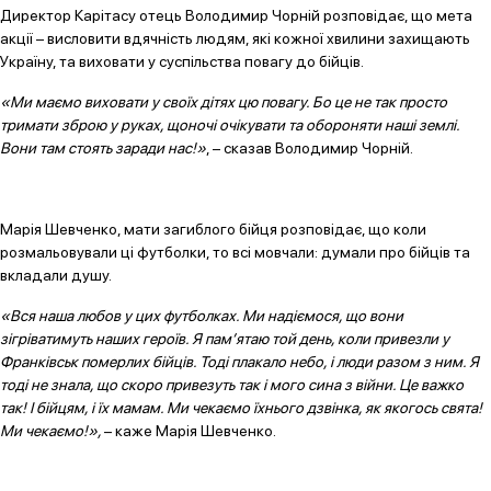
Директор Карітасу отець Володимир Чорній розповідає, що мета
акції – висловити вдячність людям, які кожної хвилини захищають
Україну, та виховати у суспільства повагу до бійців.
«Ми маємо виховати у своїх дітях цю повагу. Бо це не так просто
тримати зброю у руках, щоночі очікувати та обороняти наші землі.
Вони там стоять заради нас!»
, – сказав Володимир Чорній.
Марія Шевченко, мати загиблого бійця розповідає, що коли
розмальовували ці футболки, то всі мовчали: думали про бійців та
вкладали душу.
«Вся наша любов у цих футболках. Ми надіємося, що вони
зігріватимуть наших героїв. Я пам’ятаю той день, коли привезли у
Франківськ померлих бійців. Тоді плакало небо, і люди разом з ним. Я
тоді не знала, що скоро привезуть так і мого сина з війни. Це важко
так! І бійцям, і їх мамам. Ми чекаємо їхнього дзвінка, як якогось свята!
Ми чекаємо!»,
– каже Марія Шевченко.