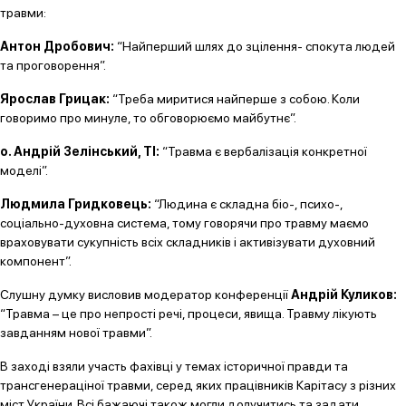
травми:
Антон Дробович:
“Найперший шлях до зцілення- спокута людей
та проговорення”.
Ярослав Грицак:
“Треба миритися найперше з собою. Коли
говоримо про минуле, то обговорюємо майбутнє”.
о. Андрій Зелінський, ТІ:
“Травма є вербалізація конкретної
моделі”.
Людмила Гридковець:
“Людина є складна біо-, психо-,
соціально-духовна система, тому говорячи про травму маємо
враховувати сукупність всіх складників і активізувати духовний
компонент”.
Слушну думку висловив модератор конференції
Андрій Куликов:
“Травма – це про непрості речі, процеси, явища. Травму лікують
завданням нової травми”.
В заході взяли участь фахівці у темах історичної правди та
трансгенераціної травми, серед яких працівників Карітасу з різних
міст України. Всі бажаючі також могли долучитись та задати