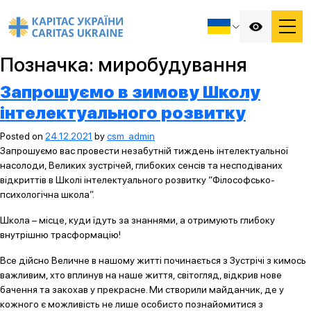
Позначка:
миробудування
Запрошуємо в зимову Школу
інтелектуального розвитку
Posted on
24.12.2021
by
csm_admin
Запрошуємо вас провести незабутній тиждень інтелектуальної
насолоди, Великих зустрічей, глибоких сенсів та несподіваних
відкриттів в Школі інтелектуального розвитку “Філософсько-
психологічна школа”.
Школа – місце, куди їдуть за знаннями, а отримують глибоку
внутрішню трасформацію!
Все дійсно Величне в нашому житті починається з Зустрічі з кимось
важливим, хто вплинув на наше життя, світогляд, відкрив нове
бачення та закохав у прекрасне. Ми створили майданчик, де у
кожного є можливість не лише особисто познайомитися з