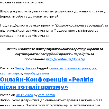
можна назвати патологією.
Щиро дякуємо усім учасникам, які долучилися до нашого тренінгу.
Бережіть себе та до нових зустрічей.
Подія відбулася в рамках проєкту
“Долаючи розломи в громадах
“, за
підтримки Карітасу Німеччина та Федерального міністерства
закордонних справ Німеччини.
Якщо Ви бажаєте пожертвувати кошти Карітасу України та
підтримувати благодійний проект – перейдіть за
посиланням:
http://caritas.ua/donate/
Posted in
News
,
Новини
Tagged
долаючи розломи в громадах
,
карітас харків
,
миробудування
Онлайн-Конференція «Релігія
після тоталітаризму»
Posted on
08.12.2020
by
csm_admin
Запрошуємо долучитися до онлайн-конференції з актуальної та
непростої теми
“Релігія після тоталітаризму: як тоталітаризм був