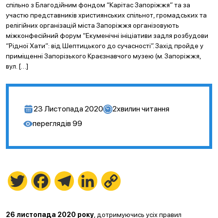
спільно з Благодійним фондом “Карітас Запоріжжя” та за
участю представників християнських спільнот, громадських та
релігійних організацій міста Запоріжжя організовують
міжконфесійний форум “Екуменічні ініціативи задля розбудови
“Рідної Хати”: від Шептицького до сучасності”. Захід пройде у
приміщенні Запорізького Краєзнавчого музею (м. Запоріжжя,
вул. […]
23 Листопада 2020
2
хвилин читання
переглядів
99
Twitter
Facebook
Telegram
LinkedIn
Copy
Link
26 листопада 2020 року
, дотримуючись усіх правил