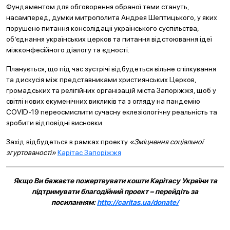
Фундаментом для обговорення обраної теми стануть,
насамперед, думки митрополита Андрея Шептицького, у яких
порушено питання консолідації українського суспільства,
об’єднання українських церков та питання відстоювання ідеї
міжконфесійного діалогу та єдності.
Планується, що під час зустрічі відбудеться вільне спілкування
та дискусія між представниками християнських Церков,
громадських та релігійних організацій міста Запоріжжя, щоб у
світлі нових екуменічних викликів та з огляду на пандемію
COVID-19 переосмислити сучасну еклезіологічну реальність та
зробити відповідні висновки.
Захід відбудеться в рамках проекту
«Зміцнення соціальної
згуртованості»
Карітас Запоріжжя
Якщо Ви бажаєте пожертвувати кошти Карітасу України та
підтримувати благодійний проект – перейдіть за
посиланням:
http://caritas.ua/donate/