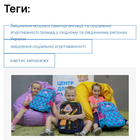
Теги:
Зміцнення місцевої самоорганізації та соціальної
згуртованості громад у східному та південному регіонах
України
зміцнення соціальної згуртованності
карітас запоріжжя