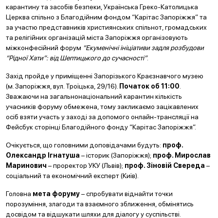
карантину та засобів безпеки, Українська Греко-Католицька
Церква спільно з Благодійним фондом “Карітас Запоріжжя” та
за участю представників християнських спільнот, громадських
та релігійних організацій міста Запоріжжя організовують
міжконфесійний форум
“Екуменічні ініціативи задля розбудови
“Рідної Хати”: від Шептицького до сучасності”
.
Захід пройде у приміщенні Запорізького Краєзнавчого музею
(м. Запоріжжя, вул. Троїцька, 29/16).
Початок об 11:00
.
Зважаючи на загальнонаціональний карантин кількість
учасників форуму обмежена, тому закликаємо зацікавлених
осіб взяти участь у заході за допомого онлайн-трансляції на
Фейсбук сторінці Благодійного фонду “Карітас Запоріжжя”.
Очікується, що головними доповідачами будуть:
проф.
Олександр Ігнатуша
– історик (Запоріжжя);
проф. Мирослав
Маринович
– проректор УКУ (Львів);
проф. Зіновій Свереда
–
соціальний та економічний експерт (Київ).
Головна
мета форуму
– спробувати віднайти точки
порозуміння, злагоди та взаємного зближення, обмінятись
досвідом та відшукати шляхи для діалогу у суспільстві.