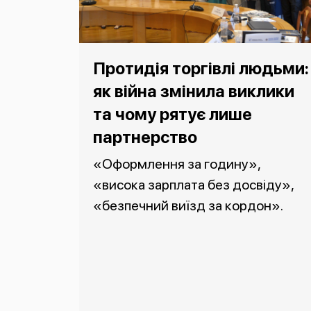
Протидія торгівлі людьми:
як війна змінила виклики
та чому рятує лише
партнерство
«Оформлення за годину»,
«висока зарплата без досвіду»,
«безпечний виїзд за кордон».