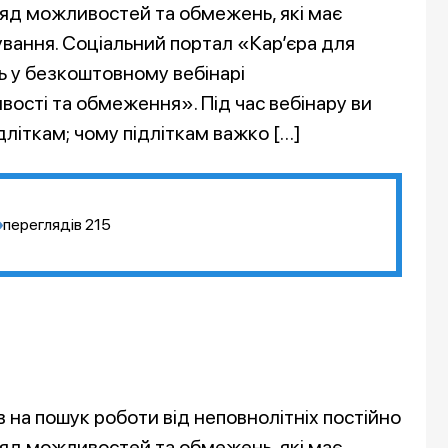
ляд можливостей та обмежень, які має
ування. Соціальний портал «Кар’єра для
ь у безкоштовному вебінарі
ості та обмеження». Під час вебінару ви
дліткам; чому підліткам важко […]
переглядів
215
в на пошук роботи від неповнолітніх постійно
ляд можливостей та обмежень, які має