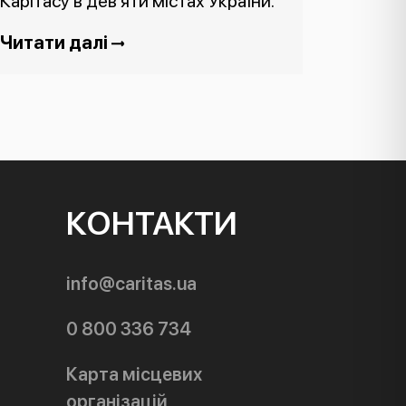
Карітасу в дев’яти містах України.
Читати далі
КОНТАКТИ
info@caritas.ua
0 800 336 734
Карта місцевих
організацій