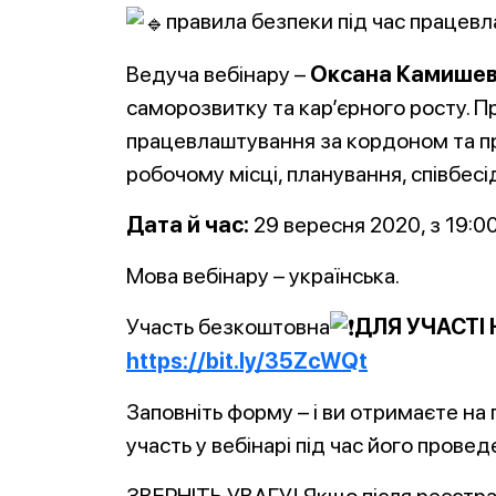
правила безпеки під час працев
Ведуча вебінару –
Оксана Камише
саморозвитку та кар’єрного росту. П
працевлаштування за кордоном та про
робочому місці, планування, співбесі
Дата й час:
29 вересня 2020, з 19:0
Мова вебінару – українська.
Участь безкоштовна
ДЛЯ УЧАСТІ
https://bit.ly/35ZcWQt
Заповніть форму – і ви отримаєте на
участь у вебінарі під час його провед