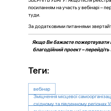
ЗВЕРНІТЬ УВАГУ! Якщо після реєстрац
посиланням на участь у вебінарі – п
туди.
За додатковими питаннями звертайт
Якщо Ви бажаєте пожертвувати к
благодійний проект – перейдіть
Теги:
вебінар
Зміцнення місцевої самоорганізаці
східному та південному регіонах У