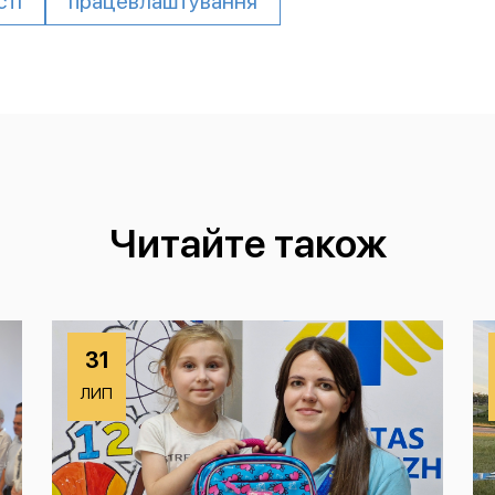
сті
працевлаштування
Читайте також
31
ЛИП