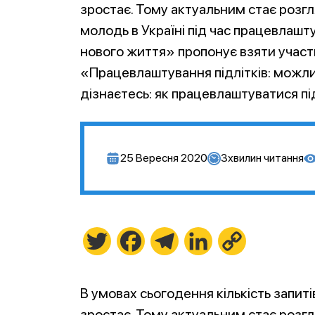
зростає. Тому актуальним стає розг
молодь в Україні під час працевлашт
нового життя» пропонує взяти участ
«Працевлаштування підлітків: можлив
дізнаєтесь: як працевлаштуватися пі
25 Вересня 2020
3
хвилин читання
Twitter
Facebook
Telegram
LinkedIn
Copy
Link
В умовах сьогодення кількість запиті
зростає. Тому актуальним стає розг