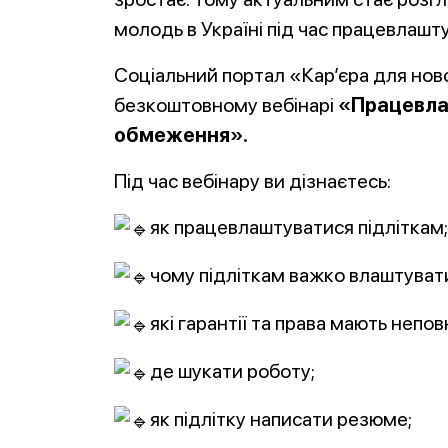
молодь в Україні під час працевлашт
Соціальний портал «Кар’єра для нов
безкоштовному вебінарі
«Працевлаш
обмеження».
Під час вебінару ви дізнаєтесь:
як працевлаштуватися підліткам;
чому підліткам важко влаштувати
які гарантії та права мають непов
де шукати роботу;
як підлітку написати резюме;