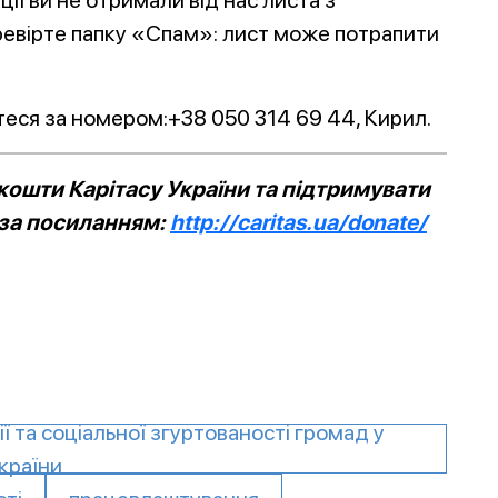
ії ви не отримали від нас листа з
еревірте папку «Спам»: лист може потрапити
еся за номером:+38 050 314 69 44, Кирил.
ошти Карітасу України та підтримувати
 за посиланням:
http://caritas.ua/donate/
ї та соціальної згуртованості громад у
країни