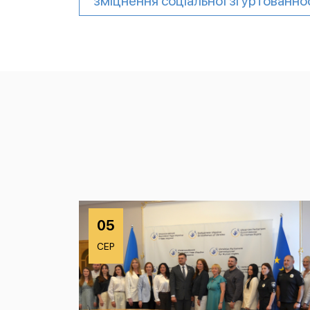
зміцнення соціальної згуртованно
05
СЕР