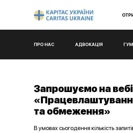
ОТР
ПРО НАС
АДВОКАЦІЯ
ГУМ
Запрошуємо на веб
«Працевлаштування 
та обмеження»
В умовах сьогодення кількість запиті