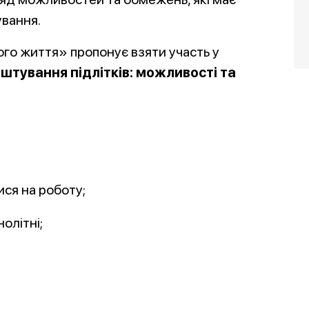
ування.
ого життя» пропонує взяти участь у
тування підлітків: можливості та
ся на роботу;
нолітні;