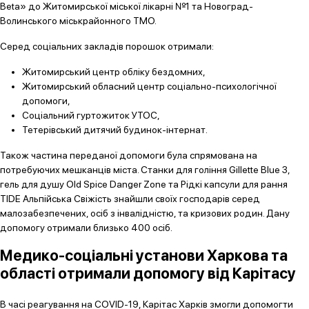
Beta» до Житомирської міської лікарні №1 та Новоград-
Волинського міськрайонного ТМО.
Серед соціальних закладів порошок отримали:
Житомирський центр обліку бездомних,
Житомирський обласний центр соціально-психологічної
допомоги,
Соціальний гуртожиток УТОС,
Тетерівський дитячий будинок-інтернат.
Також частина переданої допомоги була спрямована на
потребуючих мешканців міста. Станки для гоління Gillette Blue 3,
гель для душу Old Spice Danger Zone та Рідкі капсули для рання
TIDE Альпійська Свіжість знайшли своїх господарів серед
малозабезпечених, осіб з інвалідністю, та кризових родин. Дану
допомогу отримали близько 400 осіб.
Медико-соціальні установи Харкова та
області отримали допомогу від Карітасу
В часі реагування на COVID-19, Карітас Харків змогли допомогти