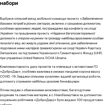
набори
Відбувся спільний виїзд мобільної команди проєкту
«Забезпечення
базових потреб в різних секторах, включно з грошовою допомогою,
особливо вразливих людей, постраждалих від конфлікту на сході
України
» та працівників проєкту
«Надання багатосекторальної
допомоги з опорою на ринки та громаду найбільш вразливим особам
похилого віку, які живуть уздовж лінії зіткнення, для забезпечення
подолання ними наслідків тривалої кризи на сході Україні»
Карітасу
Запоріжжя; за підтримки Українського Гуманітарного Фонду (UHF)
при управлінні United Nations OCHA Ukraine.
Компліментарність двох проєктів та співпраця з активістами ГО
«ДоброДар», особливо важлива в умовах пандемії корона вірусу
COVID -19. Завдяки спільним зусиллям і вдалій організації роботи,
допомогу отримали найбільш уразливі бенефіціари.
Літнім людям з обмеженими можливостями, багатодітним
родинам та самотнім матерям, в с. Новобахмутівка за допомогою
соціальних робітників «ДоброДару» було видано 100 продуктових
наборів.