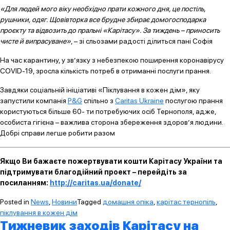
«Для людей мого віку необхідно прати кожного дня, це постіль,
рушники, одяг. Щовівторка все брудне збирає домогосподарка
проєкту та відвозить до пральні «Карітасу». За тиждень – приносить
чисте й випрасуване»
, – зі сльозами радості ділиться пані Софія
На час карантину, у зв’язку з небезпекою поширення коронавірусу
COVID-19, зросла кількість потреб в отриманні послуги прання.
Завдяки соціальній ініціативі «Піклування в кожен дім», яку
запустили компанія
P&G
спільно з
Caritas Ukraine
послугою прання
користуються більше 60- ти потребуючих осіб Тернополя, адже,
особиста гігієна – важлива сторона збереження здоров’я людини.
Добрі справи легше робити разом
Якщо Ви бажаєте пожертвувати кошти Карітасу України та
підтримувати благодійний проект – перейдіть за
посиланням:
http://caritas.ua/donate/
Posted in
News
,
Новини
Tagged
домашня опіка
,
карітас тернопіль
,
піклування в кожен дім
Тижневик заходів Карітасу на