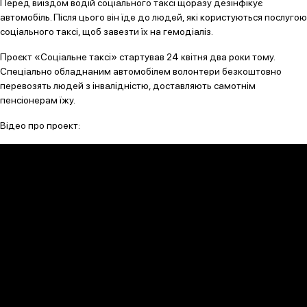
Перед виїздом водій соціального таксі щоразу дезінфікує
автомобіль. Після цього він їде до людей, які користуються послугою
соціального таксі, щоб завезти їх на гемодіаліз.
Проєкт «Соціальне таксі» стартував 24 квітня два роки тому.
Спеціально обладнаним автомобілем волонтери безкоштовно
перевозять людей з інвалідністю, доставляють самотнім
пенсіонерам їжу.
Відео про проект: