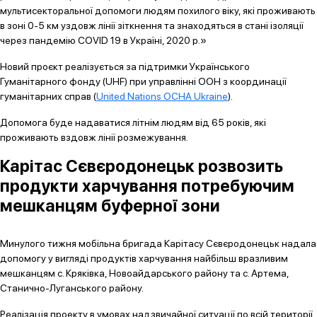
мультисекторальної допомоги людям похилого віку, які проживають
в зоні 0-5 км уздовж лінії зіткнення та знаходяться в стані ізоляції
через пандемію COVID 19 в Україні, 2020 р.»
Новий проєкт реалізується за підтримки Українського
Гуманітарного фонду (UHF) при управлінні ООН з координації
гуманітарних справ (
United Nations OCHA Ukraine
).
Допомога буде надаватися літнім людям від 65 років, які
проживають вздовж лінії розмежування.
Карітас Сєвєродонецьк розвозить
продукти харчування потребуючим
мешканцям буферної зони
Минулого тижня мобільна бригада Карітасу Сєвєродонецьк надала
допомогу у вигляді продуктів харчування найбільш вразливим
мешканцям с. Кряківка, Новоайдарського району та с. Артема,
Станично-Луганського району.
Реалізація проекту в умовах надзвичайної ситуації по всій території