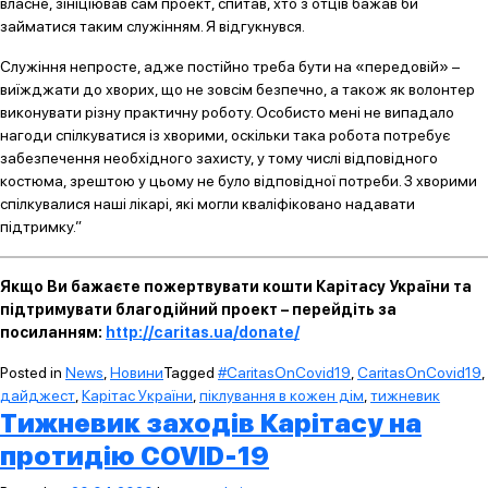
власне, зініціював сам проект, спитав, хто з отців бажав би
займатися таким служінням. Я відгукнувся.
Служіння непросте, адже постійно треба бути на «передовій» –
виїжджати до хворих, що не зовсім безпечно, а також як волонтер
виконувати різну практичну роботу. Особисто мені не випадало
нагоди спілкуватися із хворими, оскільки така робота потребує
забезпечення необхідного захисту, у тому числі відповідного
костюма, зрештою у цьому не було відповідної потреби. З хворими
спілкувалися наші лікарі, які могли кваліфіковано надавати
підтримку.”
Якщо Ви бажаєте пожертвувати кошти Карітасу України та
підтримувати благодійний проект – перейдіть за
посиланням:
http://caritas.ua/donate/
Posted in
News
,
Новини
Tagged
#CaritasOnCovid19
,
CaritasOnCovid19
,
дайджест
,
Карітас України
,
піклування в кожен дім
,
тижневик
Тижневик заходів Карітасу на
протидію COVID-19