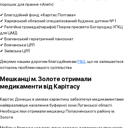
порошок для прання «Ariel»)
✔ Благодійний фонд «Карітас Полтава»
✔ Харківський обласний спеціалізований будинок дитини № 1
✔ Релігійна громада(парафія) Покров пресвятої Богородиці УГКЦ
для ЦМД
✔ Вовчанський геріатричний пансіонат
✔ Вовчанська ЦРЛ
✔ Зміївська ЦРЛ
Дякуємо нашим дорогим благодійникам
P&G
, що не залишаєтеся
осторонь проблем нашого суспільства.
Мешканці м. Золоте отримали
медикаменти від Карітасу
Карітас Донецьк в умовах карантину забезпечує медикаментами
найвразливіше населення буферної зони Луганської області.
Необхідні ліки отримали мешканці Попаснянського району м.
Золоте.
Мобільні бригади надають лише адресну допомогу та працюють