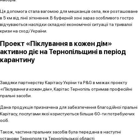
Ця допомога стала вагомою для мешканців села, яке розташоване
в 5 км від лінії зіткнення. В буферній зоні зараз особливого гостро
відчуваються наслідки складної економічної ситуації та тривалої
кризи на сході України.
Проект «Піклування в кожен дім»
активно діє на Тернопільщині в період
карантину
Завдяки партнерству Карітасу Укрїни та P&G в межах проекту
«Піклування в кожен дім»
, Карітас Тернопіль отримав професійні
пральні засоби.
Дана продукція призначена для забезпечення благодійної пральні
Карітасу, послугами якої користуються більше 60-ти потребуючих
осіб.
Також, частина пральних засобів була передана в наступні
установи Тернополя та Тернопільської області: