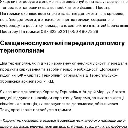
Якщо ви потребуєте допомоги, зателефонуйте на нашу гарячу лінію
– оператор направить вас до необхідного фахівця. Простір
Підтримки охоплює весь спектр надання допомоги – від кризової,
негайної допомоги, до психологічної підтримки, соціального
супроводу та розвитку громад та їх соціальних ініціатив! Гаряча лінія
Простору Підтримки: 067 623 52 21 | 050 480 73 38
Священнослужителі передали допомогу
тернополянам
Для тернополян, які під час карантину опинилися у скруті, передали
продукти харчування та засоби першої необхідності. Допомогу
підопічні БФ «Карітас Тернопіль» отримали від Тернопільсько-
Зборівська архиєпархії УГКЦ.
Як зазначає директор Карітасу Тернопіль о. Андрій Марчук, багато
людей відчувають наслідки карантину. Зокрема, за цих два місяці
кількість мешканців, які звернулися за допомогою, збільшилося.
Тому, організація потребує підтримки.
«Карантин, можливо, невдовзі й завершиться, але його наслідки ми й
країна, загалом, відчуватиме ще довго. Кількість людей, які потребують