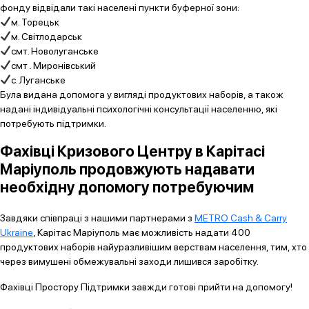
фонду відвідали такі населені пункти буферної зони:
м. Торецьк
м. Світлодарськ
смт. Новолуганське
смт . Миронівський
с. Луганське
Була видана допомога у вигляді продуктових наборів, а також
надані індивідуальні психологічні консультації населенню, які
потребують підтримки.
Фахівці Кризового Центру в Карітасі
Маріуполь продовжують надавати
необхідну допомогу потребуючим
Завдяки співпраці з нашими партнерами з
METRO Cash & Carry
Ukraine
, Карітас Маріуполь має можливість надати 400
продуктових наборів найуразливішим верствам населення, тим, хто
через вимушені обмежувальні заходи лишився заробітку.
Фахівці Простору Підтримки завжди готові прийти на допомогу!