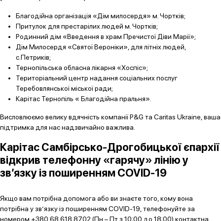
Благодійна організація «Дім милосердя» м. Чортків;
Притулок для престарілих людей м. Чортків;
Родинний дім «Введення в храм Пречистої Діви Марії»;
Дім Милосердя «Святої Вероніки», для літніх людей,
с.Петриків;
Тернопільська обласна лікарня «Хоспіс»;
Територіальний центр надання соціальних послуг
Теребовлянської міської ради;
Карітас Тернопіль « Благодійна пральня».
Висловлюємо велику вдячність компанії P&G та Caritas Ukraine, ваша
підтримка для нас надзвичайно важлива.
Карітас Самбірсько-Дрогобицької єпархії
відкрив телефонну «гарячу» лінію у
зв’язку із поширенням COVID-19
Якщо вам потрібна допомога або ви знаєте того, кому вона
потрібна у зв’язку із поширенням COVID-19, телефонуйте за
номером +380 68 618 8702 (Пн – Пт з 10:00 до 18:00) контактна