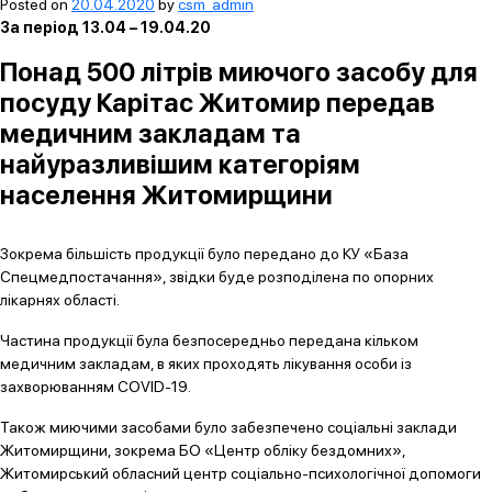
Posted on
20.04.2020
by
csm_admin
За період 13.04 – 19.04.20
Понад 500 літрів миючого засобу для
посуду Карітас Житомир передав
медичним закладам та
найуразливішим категоріям
населення Житомирщини
Зокрема більшість продукції було передано до КУ «База
Спецмедпостачання», звідки буде розподілена по опорних
лікарнях області.
Частина продукції була безпосередньо передана кільком
медичним закладам, в яких проходять лікування особи із
захворюванням COVID-19.
Також миючими засобами було забезпечено соціальні заклади
Житомирщини, зокрема БО «Центр обліку бездомних»,
Житомирський обласний центр соціально-психологічної допомоги