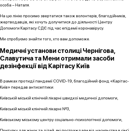
особа – Наталя.
На цю лінію просимо звертатися також волонтерів, благодійників,
жертводавців, які хочуть долучитися до діяльності Центру
Допомоги Карітасу СДЄ під час епідемії коронавірусу.
Ми спробуємо знайти того, хто вам допоможе.
Медичні установи столиці Чернігова,
Славутича та Мени отримали засоби
дезінфекції від Карітасу Київ
В рамках протидії пандемії COVID-19, благодійний фонд «Карітас-
Київ» передав антисептики:
Київській міській клінічній лікарні швидкої медичної допомоги,
Київській міській клінічній лікарні №3,
Київському міському центру соціально-психологічної допомоги,
Притулку для жінок та дітей, які постраждали від насильства в сім’ї,