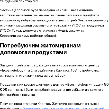
та будинки пристарілих.
Частина допомоги була передана найбільш незахищеним
верствам населення, які не мають фінансової змоги придбати
високоякісну побутову хімію для власних потреб. Зокрема допомогу
отримали мешканці соціального гуртожитку УТОС та працівники
УТОСу. Також допомогу отримали у Чуднівському та
Коростишівському районах області.
Потребуючим житомирянам
допомогли продуктами
Завдяки тісній співпраці меценатів з косметологічного центру
«Ecosmetology» та благодійників з Карітасу,
157
потребуючих
житомирян отримали продуктові набори.
Представники косметологічного центру «Ecosmetology» надали
50
000
грн, на які і були придбані продукти, що увійшли до кожного
благодійного пакунка.
Пакунки представники Карітасу Житомир розвозили спільно з
працівниками
Житомирського міського центру соціальних служб