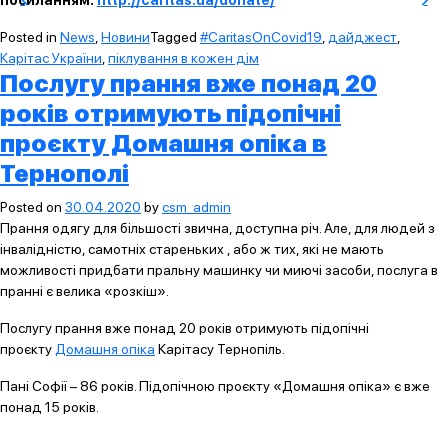
посиланням:
http://caritas.ua/donate/
Posted in
News
,
Новини
Tagged
#CaritasOnCovid19
,
дайджест
,
Карітас України
,
піклування в кожен дім
Послугу прання вже понад 20
років отримують підопічні
проєкту Домашня опіка в
Тернополі
Posted on
30.04.2020
by
csm_admin
Прання одягу для більшості звична, доступна річ. Але, для людей з
інвалідністю, самотніх стареньких , або ж тих, які не мають
можливості придбати пральну машинку чи миючі засоби, послуга в
пранні є велика «розкіш».
Послугу прання вже понад 20 років отримують підопічні
проєкту
Домашня опіка
Карітасу Тернопіль.
Пані Софії – 86 років. Підопічною проєкту «Домашня опіка» є вже
понад 15 років.