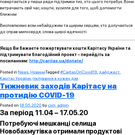
повертається у перші ряди підтримки тих, хто цього потребує. Вони
витрачають свій час, кошти, зусилля для того, щоб допомогти
ближнім.
Висловлюємо всім небайдужим та щирим серцям, хто долучається
до справ милосердя, слова щирої вдячності.
Якщо Ви бажаєте пожертвувати кошти Карітасу України та
підтримувати благодійний проект – перейдіть за
посиланням:
http://caritas.ua/donate/
Posted in
News
,
Новини
Tagged
#CaritasOnCovid19
,
дайджест
,
Карітас України
,
піклування в кожен дім
Тижневик заходів Карітасу на
протидію COVID-19
Posted on
18.05.2020
by
csm_admin
За період 11.04 – 17.05.20
Потребуючі мешканці селища
Новобахмутівка отримали продуктові