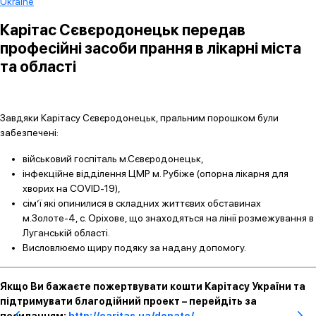
Ukraine
Карітас Сєвєродонецьк передав
професійні засоби прання в лікарні міста
та області
Завдяки Карітасу Сєвєродонецьк, пральним порошком були
забезпечені:
військовий госпіталь м.Сєвєродонецьк,
інфекційне відділення ЦМР м. Рубіже (опорна лікарня для
хворих на COVID-19),
сім’ї які опинилися в складних життєвих обставинах
м.Золоте-4, с. Оріхове, що знаходяться на лінії розмежування в
Луганській області.
Висловлюємо щиру подяку за надану допомогу.
Якщо Ви бажаєте пожертвувати кошти Карітасу України та
підтримувати благодійний проект – перейдіть за