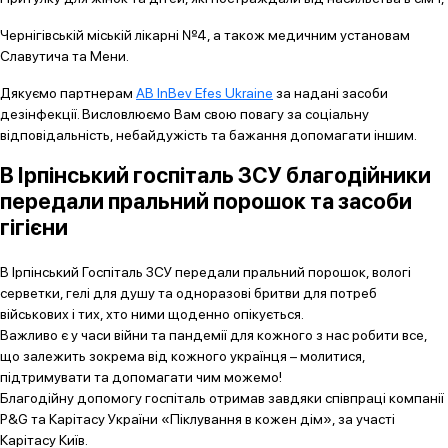
Чернігівській міській лікарні №4, а також медичним установам
Славутича та Мени.
Дякуємо партнерам
AB InBev Efes Ukraine
за надані засоби
дезінфекції. Висловлюємо Вам свою повагу за соціальну
відповідальність, небайдужість та бажання допомагати іншим.
В Ірпінський госпіталь ЗСУ благодійники
передали пральний порошок та засоби
гігієни
В Ірпінський Госпіталь ЗСУ передали пральний порошок, вологі
серветки, гелі для душу та одноразові бритви для потреб
військових і тих, хто ними щоденно опікується.
Важливо є у часи війни та пандемії для кожного з нас робити все,
що залежить зокрема від кожного українця – молитися,
підтримувати та допомагати чим можемо!
Благодійну допомогу госпіталь отримав завдяки співпраці компанії
P&G та Карітасу України «Піклування в кожен дім», за участі
Карітасу Київ.