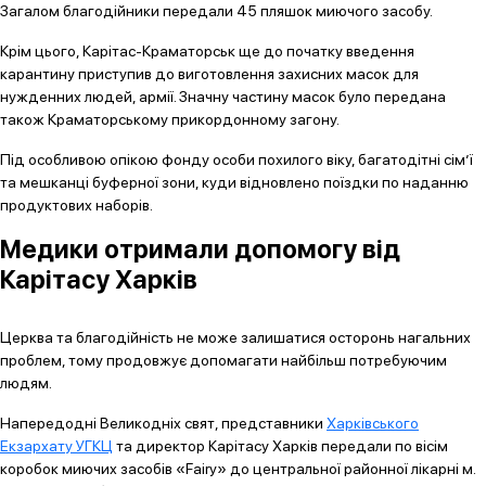
Загалом благодійники передали 45 пляшок миючого засобу.
Крім цього, Карітас-Краматорськ ще до початку введення
карантину приступив до виготовлення захисних масок для
нужденних людей, армії. Значну частину масок було передана
також Краматорському прикордонному загону.
Під особливою опікою фонду особи похилого віку, багатодітні сім’ї
та мешканці буферної зони, куди відновлено поїздки по наданню
продуктових наборів.
Медики отримали допомогу від
Карітасу Харків
Церква та благодійність не може залишатися осторонь нагальних
проблем, тому продовжує допомагати найбільш потребуючим
людям.
Напередодні Великодніх свят, представники
Харківського
Екзархату УГКЦ
та директор Карітасу Харків передали по вісім
коробок миючих засобів «Fairy» до центральної районної лікарні м.