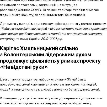
за новими протоколами, адже нинішня ситуація з
розповсюдженням COVID-19 по всій території України вимагає
підвищеного захисту, як працівників так і бенефіціарів.
Допомога у вигляді медичних ваучерів надається у рамках проекту
“Забезпечення базових потреб в різних секторах включно з грошовою
допомогою, особливо вразливих людей, що постраждали внаслідок
конфлікту на сході України 2019-2021 р.р
.
Карітас Хмельницький спільно
з Волонтерським лідерським рухом
продовжує діяльність у рамках проекту
«На відстані руки»
Цього тижня продуктові набори отримали 35 найбільш
потребуючих сімей хмельничан з числа літніх самотніх людей,
людей з інвалідністю та малозабезпечених багатодітних сімей.
В складних для суспільства ситуаціях до передової долучаються
волонтери. І от під час карантину волонтерський рух знову