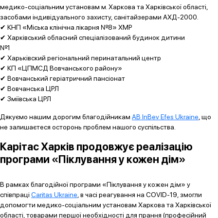
медико-соціальним установам м. Харкова та Харківської області,
засобами індивідуального захисту, санітайзерами АХД-2000.
✔ КНП «Міська клінічна лікарня №8» ХМР
✔ Харківський обласний спеціалізований будинок дитини
№1
✔ Харьківский регіональний перинатальний центр
✔ КП «ЦПМСД Вовчанського району»
✔ Вовчанський геріатричний пансіонат
✔ Вовчанська ЦРЛ
✔ Зміївська ЦРЛ
Дякуємо нашим дорогим благодійникам
AB InBev Efes Ukraine
, що
не залишаєтеся осторонь проблем нашого суспільства.
Карітас Харків продовжує реалізацію
програми «Піклування у кожен дім»
В рамках благодійної програми «Піклування у кожен дім» у
співпраці
Caritas Ukraine
, в часі реагування на COVID-19, змогли
допомогти медико-соціальним установам Харкова та Харківської
області, товарами першої необхідності для прання (професійний