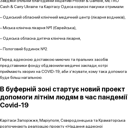
Завдяки спільній благодійній ініціативі Procter & Gamble, METRO
Cash & Carry Ukraine та Карітасу Одеса корисні пакунки отримали:
– Одеський обласний клінічний медичний центр (лікарня водників),
– Міська клінічна лікарня №1 (Єврейська),
– Одеська обласна дитяча клінічна лікарня,
– Пологовий будинок №2.
Перед адресною доставкою миючих та пральних засобів
представники фонду обдзвонили медичні заклади, котрі
приймають хворих на COVID-19, аби з’ясувати, кому така допомога
буде більш нагальною.
В буферній зоні стартує новий проект
допомоги літнім людям в час пандемії
Covid-19
Карітаси Запоріжжя, Маріуполя, Сєвєродонецька та Краматорська
розпочинають реалізацію проєкту «Надання адресної