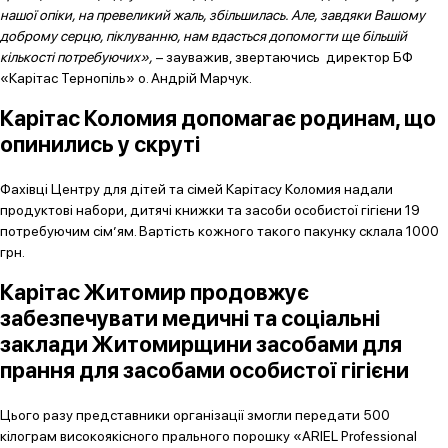
нашої опіки, на превеликий жаль, збільшилась. Але, завдяки Вашому
доброму серцю, піклуванню, нам вдасться допомогти ще більшій
кількості потребуючих»,
– зауважив, звертаючись директор БФ
«Карітас Тернопіль» о. Андрій Марчук.
Карітас Коломия допомагає родинам, що
опинились у скруті
Фахівці Центру для дітей та сімей Карітасу Коломия надали
продуктові набори, дитячі книжки та засоби особистої гігієни 19
потребуючим сім’ям. Вартість кожного такого пакунку склала 1000
грн.
Карітас Житомир продовжує
забезпечувати медичні та соціальні
заклади Житомирщини засобами для
прання для засобами особистої гігієни
Цього разу представники організації змогли передати 500
кілограм високоякісного прального порошку «ARIEL Professional