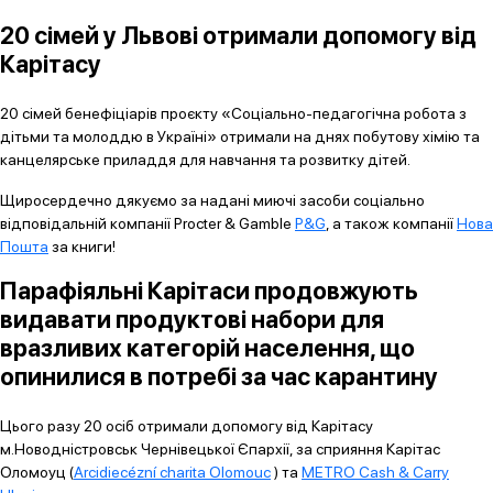
20 сімей у Львові отримали допомогу від
Карітасу
20 сімей бенефіціарів проєкту «Соціально-педагогічна робота з
дітьми та молоддю в Україні» отримали на днях побутову хімію та
канцелярське приладдя для навчання та розвитку дітей.
Щиросердечно дякуємо за надані миючі засоби соціально
відповідальній компанії Procter & Gamble
P&G
, а також компанії
Нова
Пошта
за книги!
Парафіяльні Карітаси продовжують
видавати продуктові набори для
вразливих категорій населення, що
опинилися в потребі за час карантину
Цього разу 20 осіб отримали допомогу від Карітасу
м.Новодністровськ Чернівецької Єпархії, за сприяння Карітас
Оломоуц (
Arcidiecézní charita Olomouc
) та
METRO Cash & Carry