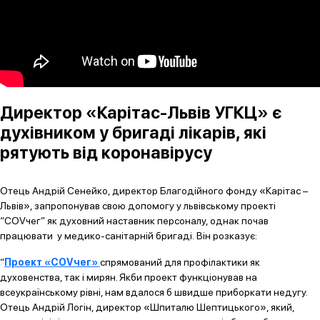
Директор «Карітас-Львів УГКЦ» є
духівником у бригаді лікарів, які
рятують від коронавірусу
Отець Андрій Сенейко, директор Благодійного фонду «Карітас –
Львів», запропонував свою допомогу у львівському проекті
“COVчег” як духовний наставник персоналу, однак почав
працювати у медико-санітарній бригаді. Він розказує:
“
Проект «COVчег»
спрямований для профілактики як
духовенства, так і мирян. Якби проект функціонував на
всеукраїнському рівні, нам вдалося б швидше приборкати недугу.
Отець Андрій Логін, директор «Шпиталю Шептицького», який,