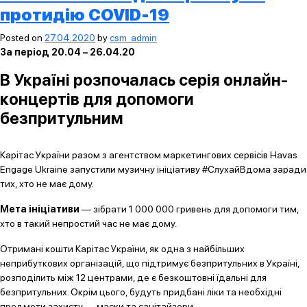
протидію COVID-19
Posted on
27.04.2020
by
csm_admin
За період 20.04 – 26.04.20
В Україні розпочалась серія онлайн-
концертів для допомоги
безпритульним
Карітас України разом з агентством маркетингових сервісів Havas
Engage Ukraine запустили музичну ініціативу #СлухайВдома заради
тих, хто не має дому.
Мета ініціативи
— зібрати 1 000 000 гривень для допомоги тим,
хто в такий непростий час не має дому.
Отримані кошти Карітас України, як одна з найбільших
неприбуткових організацій, що підтримує безпритульних в Україні,
розподілить між 12 центрами, де є безкоштовні їдальні для
безпритульних. Окрім цього, будуть придбані ліки та необхідні
предмети захисту — маски та санітайзери.