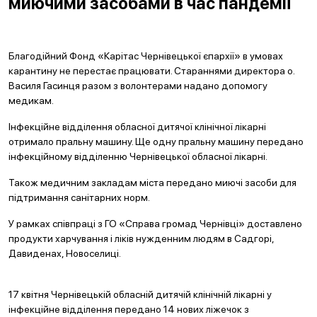
миючими засобами в час пандемії
Благодійний Фонд «Карітас Чернівецької єпархії» в умовах
карантину не перестає працювати. Стараннями директора о.
Василя Гасинця разом з волонтерами надано допомогу
медикам.
Інфекційне відділення обласної дитячої клінічної лікарні
отримало пральну машину. Ще одну пральну машину передано
інфекційному відділенню Чернівецької обласної лікарні.
Також медичним закладам міста передано миючі засоби для
підтримання санітарних норм.
У рамках співпраці з ГО «Справа громад Чернівці» доставлено
продукти харчування і ліків нужденним людям в Садгорі,
Давиденах, Новоселиці.
17 квітня Чернівецькій обласній дитячій клінічній лікарні у
інфекційне відділення передано 14 нових ліжечок з