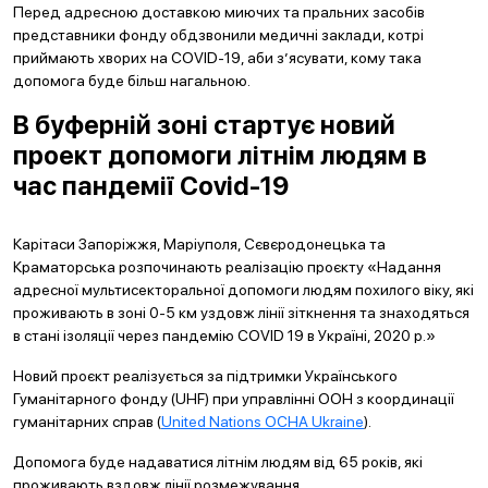
Перед адресною доставкою миючих та пральних засобів
представники фонду обдзвонили медичні заклади, котрі
приймають хворих на COVID-19, аби з’ясувати, кому така
допомога буде більш нагальною.
В буферній зоні стартує новий
проект допомоги літнім людям в
час пандемії Covid-19
Карітаси Запоріжжя, Маріуполя, Сєвєродонецька та
Краматорська розпочинають реалізацію проєкту «Надання
адресної мультисекторальної допомоги людям похилого віку, які
проживають в зоні 0-5 км уздовж лінії зіткнення та знаходяться
в стані ізоляції через пандемію COVID 19 в Україні, 2020 р.»
Новий проєкт реалізується за підтримки Українського
Гуманітарного фонду (UHF) при управлінні ООН з координації
гуманітарних справ (
United Nations OCHA Ukraine
).
Допомога буде надаватися літнім людям від 65 років, які
проживають вздовж лінії розмежування.