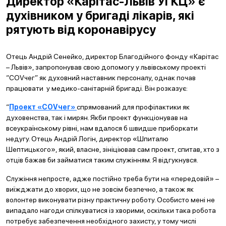
Директор «Карітас-Львів УГКЦ» є
духівником у бригаді лікарів, які
рятують від коронавірусу
Отець Андрій Сенейко, директор Благодійного фонду «Карітас
– Львів», запропонував свою допомогу у львівському проекті
“COVчег” як духовний наставник персоналу, однак почав
працювати у медико-санітарній бригаді. Він розказує:
“
Проект «COVчег»
спрямований для профілактики як
духовенства, так і мирян. Якби проект функціонував на
всеукраїнському рівні, нам вдалося б швидше приборкати
недугу. Отець Андрій Логін, директор «Шпиталю
Шептицького», який, власне, зініціював сам проект, спитав, хто з
отців бажав би займатися таким служінням. Я відгукнувся.
Служіння непросте, адже постійно треба бути на «передовій» –
виїжджати до хворих, що не зовсім безпечно, а також як
волонтер виконувати різну практичну роботу. Особисто мені не
випадало нагоди спілкуватися із хворими, оскільки така робота
потребує забезпечення необхідного захисту, у тому числі