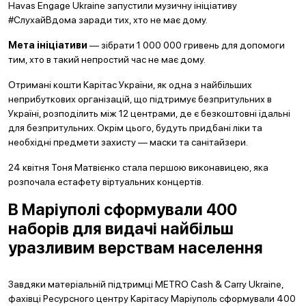
Havas Engage Ukraine запустили музичну ініціативу
#СлухайВдома заради тих, хто не має дому.
Мета ініціативи
— зібрати 1 000 000 гривень для допомоги
тим, хто в такий непростий час не має дому.
Отримані кошти Карітас України, як одна з найбільших
неприбуткових організацій, що підтримує безпритульних в
Україні, розподілить між 12 центрами, де є безкоштовні їдальні
для безпритульних. Окрім цього, будуть придбані ліки та
необхідні предмети захисту — маски та санітайзери.
24 квітня Тоня Матвієнко стала першою виконавицею, яка
розпочала естафету віртуальних концертів.
В Маріуполі сформували 400
наборів для видачі найбільш
уразливим верствам населення
Завдяки матеріальній підтримці METRO Cash & Carry Ukraine,
фахівці Ресурсного центру Карітасу Маріуполь сформували 400