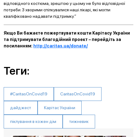
відповідного костюма, зрештою у цьому не було відповідної
потреби. З хворими спілкувалися наші лікарі, які могли
кваліфіковано надавати підтримку.”
Якщо Ви бажаєте пожертвувати кошти Карітасу України
та підтримувати благодійний проект – перейдіть за
посиланням:
http://caritas.ua/donate/
Теги:
#CaritasOnCovid19
CaritasOnCovid19
дайджест
Карітас України
піклування в кожен дім
тижневик