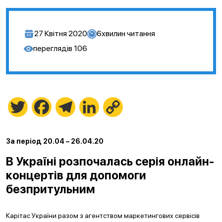
27 Квітня 2020
6
хвилин читання
переглядів
106
Twitter
Facebook
Telegram
LinkedIn
Copy
Link
За період 20.04 – 26.04.20
В Україні розпочалась серія онлайн-
концертів для допомоги
безпритульним
Карітас України разом з агентством маркетингових сервісів