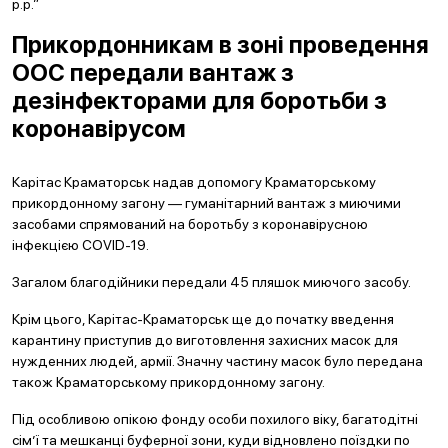
р.р.”
Прикордонникам в зоні проведення
ООС передали вантаж з
дезінфекторами для боротьби з
коронавірусом
Карітас Краматорськ надав допомогу Краматорському
прикордонному загону — гуманітарний вантаж з миючими
засобами спрямований на боротьбу з коронавірусною
інфекцією COVID-19.
Загалом благодійники передали 45 пляшок миючого засобу.
Крім цього, Карітас-Краматорськ ще до початку введення
карантину приступив до виготовлення захисних масок для
нужденних людей, армії. Значну частину масок було передана
також Краматорському прикордонному загону.
Під особливою опікою фонду особи похилого віку, багатодітні
сім’ї та мешканці буферної зони, куди відновлено поїздки по