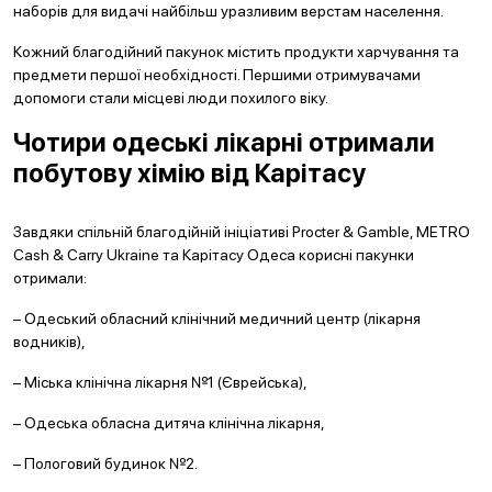
наборів для видачі найбільш уразливим верстам населення.
Кожний благодійний пакунок містить продукти харчування та
предмети першої необхідності. Першими отримувачами
допомоги стали місцеві люди похилого віку.
Чотири одеські лікарні отримали
побутову хімію від Карітасу
Завдяки спільній благодійній ініціативі Procter & Gamble, METRO
Cash & Carry Ukraine та Карітасу Одеса корисні пакунки
отримали:
– Одеський обласний клінічний медичний центр (лікарня
водників),
– Міська клінічна лікарня №1 (Єврейська),
– Одеська обласна дитяча клінічна лікарня,
– Пологовий будинок №2.