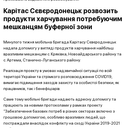
Карітас Сєвєродонецьк розвозить
продукти харчування потребуючим
мешканцям буферної зони
Минулого тижня мобільна бригада Карітасу Сєвєродонецьк
надала допомогу у вигляді продуктів харчування найбільш
вразливим мешканцям с. Кряківка, Новоайдарського району та
с. Артема, Станично-Луганського району.
Реалізація проекту в умовах надзвичайної ситуації по всій
території України та стрімкого розповсюдження COVID19,
вимагає підвищення заходів захисту та особистої безпеки, як
працівників, так і бенефіціарів.
Саме тому мобільні бригади надають адресну допомогу та
працюють за новими протоколами у рамках проекту
“Забезпечення базових потреб в різних секторах включно з
грошовою допомогою, особливо вразливих людей, що
постраждали внаслідок конфлікту на сході України 2019-2021