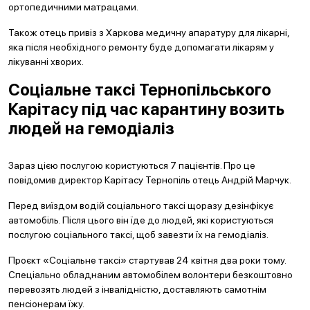
ортопедичними матрацами.
Також отець привіз з Харкова медичну апаратуру для лікарні,
яка після необхідного ремонту буде допомагати лікарям у
лікуванні хворих.
Соціальне таксі Тернопільського
Карітасу під час карантину возить
людей на гемодіаліз
Зараз цією послугою користуються 7 пацієнтів. Про це
повідомив директор Карітасу Тернопіль отець Андрій Марчук.
Перед виїздом водій соціального таксі щоразу дезінфікує
автомобіль. Після цього він їде до людей, які користуються
послугою соціального таксі, щоб завезти їх на гемодіаліз.
Проєкт «Соціальне таксі» стартував 24 квітня два роки тому.
Спеціально обладнаним автомобілем волонтери безкоштовно
перевозять людей з інвалідністю, доставляють самотнім
пенсіонерам їжу.