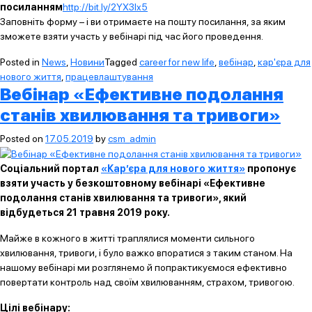
посиланням
http://bit.ly/2YX3Ix5
Заповніть форму – і ви отримаєте на пошту посилання, за яким
зможете взяти участь у вебінарі під час його проведення.
Posted in
News
,
Новини
Tagged
career for new life
,
вебінар
,
кар'єра для
нового життя
,
працевлаштування
Вебінар «Ефективне подолання
станів хвилювання та тривоги»
Posted on
17.05.2019
by
csm_admin
Соціальний портал
«Кар’єра для нового життя»
пропонує
взяти участь у безкоштовному вебінарі «Ефективне
подолання станів хвилювання та тривоги», який
відбудеться 21 травня 2019 року.
Майже в кожного в житті траплялися моменти сильного
хвилювання, тривоги, і було важко впоратися з таким станом. На
нашому вебінарі ми розглянемо й попрактикуємося ефективно
повертати контроль над своїм хвилюванням, страхом, тривогою.
Цілі вебінару: