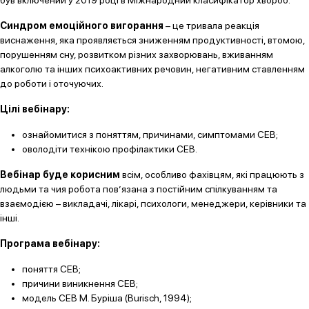
був включений у 2019 році в Міжнародний класифікатор хвороб.
Синдром емоційного вигорання
– це тривала реакція
виснаження, яка проявляється зниженням продуктивності, втомою,
порушенням сну, розвитком різних захворювань, вживанням
алкоголю та інших психоактивних речовин, негативним ставленням
до роботи і оточуючих.
Цілі вебінару:
ознайомитися з поняттям, причинами, симптомами СЕВ;
оволодіти технікою профілактики СЕВ.
Вебінар буде корисним
всім, особливо фахівцям, які працюють з
людьми та чия робота пов’язана з постійним спілкуванням та
взаємодією – викладачі, лікарі, психологи, менеджери, керівники та
інші.
Програма вебінару:
поняття СЕВ;
причини виникнення СЕВ;
модель СЕВ М. Буріша (Burisch, 1994);