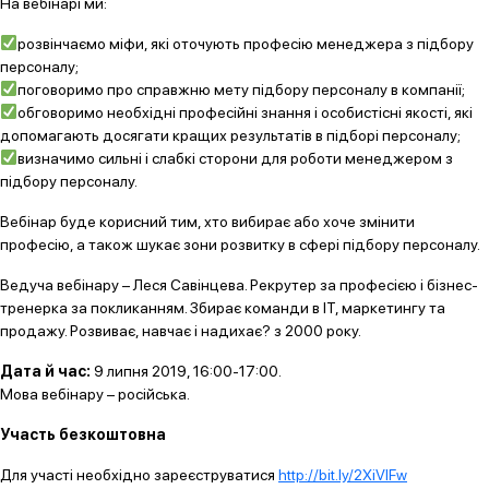
На вебінарі ми:
розвінчаємо міфи, які оточують професію менеджера з підбору
персоналу;
поговоримо про справжню мету підбору персоналу в компанії;
обговоримо необхідні професійні знання і особистісні якості, які
допомагають досягати кращих результатів в підборі персоналу;
визначимо сильні і слабкі сторони для роботи менеджером з
підбору персоналу.
Вебінар буде корисний тим, хто вибирає або хоче змінити
професію, а також шукає зони розвитку в сфері підбору персоналу.
Ведуча вебінару – Леся Савінцева. Рекрутер за професією і бізнес-
тренерка за покликанням. Збирає команди в IT, маркетингу та
продажу. Розвиває, навчає і надихає? з 2000 року.
Дата й час:
9 липня 2019, 16:00-17:00.
Мова вебінару – російська.
Участь безкоштовна
Для участі необхідно зареєструватися
http://bit.ly/2XiVIFw