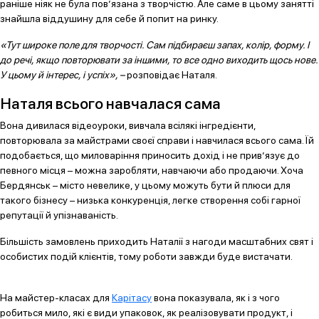
раніше ніяк не була пов’язана з творчістю. Але саме в цьому занятті
знайшла віддушину для себе й попит на ринку.
«Тут широке поле для творчості. Сам підбираєш запах, колір, форму. І
до речі, якщо повторювати за іншими, то все одно виходить щось нове.
У цьому й інтерес, і успіх», –
розповідає Наталя.
Наталя всього навчалася сама
Вона дивилася відеоуроки, вивчала всілякі інгредієнти,
повторювала за майстрами своєї справи і навчилася всього сама. Їй
подобається, що миловаріння приносить дохід і не прив’язує до
певного місця – можна заробляти, навчаючи або продаючи. Хоча
Бердянськ – місто невелике, у цьому можуть бути й плюси для
такого бізнесу – низька конкуренція, легке створення собі гарної
репутації й упізнаваність.
Більшість замовлень приходить Наталії з нагоди масштабних свят і
особистих подій клієнтів, тому роботи завжди буде вистачати.
На майстер-класах для
Карітасу
вона показувала, як і з чого
робиться мило, які є види упаковок, як реалізовувати продукт, і