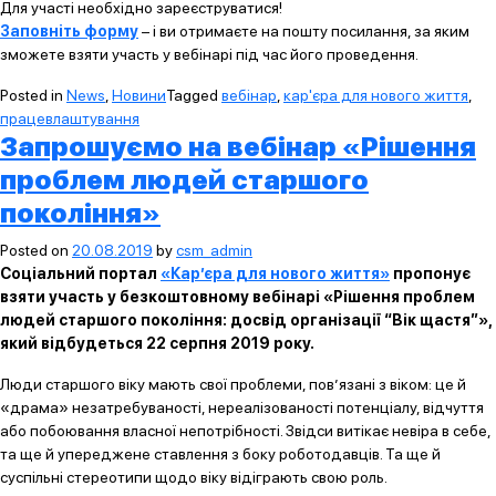
Для участі необхідно зареєструватися!
Заповніть форму
– і ви отримаєте на пошту посилання, за яким
зможете взяти участь у вебінарі під час його проведення.
Posted in
News
,
Новини
Tagged
вебінар
,
кар'єра для нового життя
,
працевлаштування
Запрошуємо на вебінар «Рішення
проблем людей старшого
покоління»
Posted on
20.08.2019
by
csm_admin
Соціальний портал
«Кар’єра для нового життя»
пропонує
взяти участь у безкоштовному вебінарі «Рішення проблем
людей старшого покоління: досвід організації “Вік щастя”»,
який відбудеться 22 серпня 2019 року.
Люди старшого віку мають свої проблеми, пов’язані з віком: це й
«драма» незатребуваності, нереалізованості потенціалу, відчуття
або побоювання власної непотрібності. Звідси витікає невіра в себе,
та ще й упереджене ставлення з боку роботодавців. Та ще й
суспільні стереотипи щодо віку відіграють свою роль.