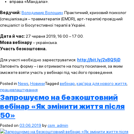
вправа «Мандала».
Ведучий:
Володимир Волошин
. Практичний, кризовий психолог
(спеціалізація – травматерапія (EMDR), арт-терапія) провідний
спеціаліст із біосугестивної терапії в Україні.
Дата й час:
27 червня 2019, 16:00 – 17:00.
Мова вебінару
– українська.
Участь безкоштовна.
Для участі необхідно зареєструватися:
http://bit.ly/2x8QSjD
Заповніть форму – і ви отримаєте на пошту посилання, за яким
зможете взяти участь у вебінарі під час його проведення.
Posted in
News
,
Новини
Tagged
вебінар
,
кар'єра для нового життя
,
працевлаштування
Запрошуємо на безкоштовний
вебінар «Як змінити життя після
50»
Posted on
03.06.2019
by
csm_admin