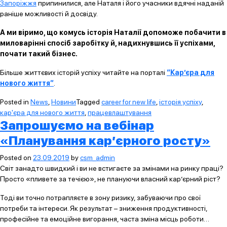
Запоріжжя
припинилися, але Наталя і його учасники вдячні наданій
раніше можливості й досвіду.
А ми віримо, що комусь історія Наталії допоможе побачити в
миловарінні спосіб заробітку й, надихнувшись її успіхами,
почати такий бізнес.
Більше життєвих історій успіху читайте на порталі
“Кар’єра для
нового життя”
.
Posted in
News
,
Новини
Tagged
career for new life
,
історія успіху
,
кар'єра для нового життя
,
працевлаштування
Запрошуємо на вебінар
«Планування кар’єрного росту»
Posted on
23.09.2019
by
csm_admin
Світ занадто швидкий і ви не встигаєте за змінами на ринку праці?
Просто «пливете за течією», не плануючи власний кар’єрний ріст?
Тоді ви точно потрапляєте в зону ризику, забуваючи про свої
потреби та інтереси. Як результат – зниження продуктивності,
професійне та емоційне вигорання, часта зміна місць роботи…