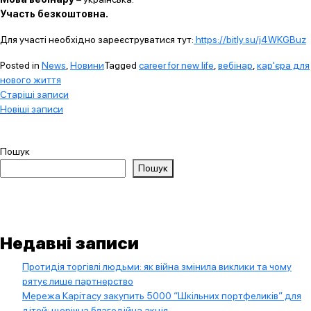
Участь безкоштовна.
Для участі необхідно зареєструватися тут:
https://bitly.su/j4WKGBuz
Posted in
News
,
Новини
Tagged
career for new life
,
вебінар
,
кар'єра для
нового життя
Навігація
Старіші записи
Новіші записи
за
записами
Пошук
Пошук
Недавні записи
Протидія торгівлі людьми: як війна змінила виклики та чому
рятує лише партнерство
Мережа Карітасу закупить 5000 “Шкільних портфеликів” для
дітей: щорічна благодійна акція