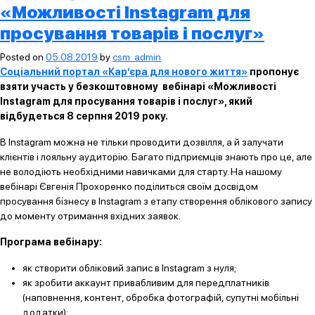
«Можливості Instagram для
просування товарів і послуг»
Posted on
05.08.2019
by
csm_admin
Соціальний портал «Кар’єра для нового життя»
пропонує
взяти участь у безкоштовному вебінарі «Можливості
Instagram для просування товарів і послуг», який
відбудеться 8 серпня 2019 року.
В Instagram можна не тільки проводити дозвілля, а й залучати
клієнтів і лояльну аудиторію. Багато підприємців знають про це, але
не володіють необхідними навичками для старту. На нашому
вебінарі Євгенія Прохоренко поділиться своїм досвідом
просування бізнесу в Instagram з етапу створення облікового запису
до моменту отримання вхідних заявок.
Програма вебінару:
як створити обліковий запис в Instagram з нуля;
як зробити аккаунт привабливим для передплатників
(наповнення, контент, обробка фотографій, супутні мобільні
додатки);