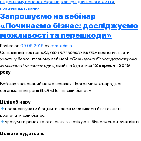
південному регіонах України
,
кар'єра для нового життя
,
працевлаштування
Запрошуємо на вебінар
«Починаємо бізнес: досліджуємо
можливості та перешкоди»
Posted on
09.09.2019
by
csm_admin
Соціальний портал
«Кар’єра для нового життя»
пропонує взяти
участь у безкоштовному вебінарі
«Починаємо бізнес: досліджуємо
можливості та перешкоди»
, який відбудеться
12 вересня 2019
року.
Вебінар заснований на матеріалах Програми міжнародної
організації міграції (ILO) «Почни свій бізнес».
Цілі вебінару:
проаналізувати й оцінити власні можливості й готовність
розпочати свій бізнес;
зрозуміти ринок та оточення, які очікують бізнесмена-початківця.
Цільова аудиторія: