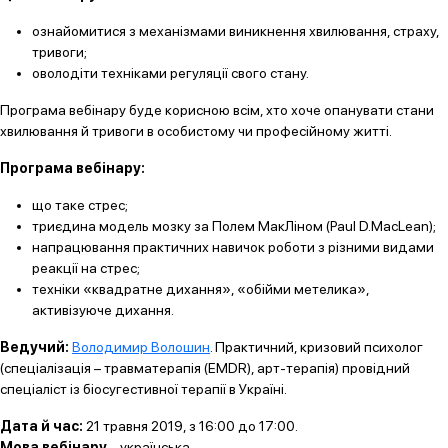
ознайомитися з механізмами виникнення хвилювання, страху,
тривоги;
оволодіти техніками регуляції свого стану.
Програма вебінару буде корисною всім, хто хоче опанувати стани
хвилювання й тривоги в особистому чи професійному житті.
Програма вебінару:
що таке стрес;
триєдина модель мозку за Полем МакЛіном (Paul D.MacLean);
напрацювання практичних навичок роботи з різними видами
реакції на стрес;
техніки «квадратне дихання», «обійми метелика»,
активізуюче дихання.
Ведучий:
Володимир Волошин
. Практичний, кризовий психолог
(спеціалізація – травматерапія (EMDR), арт-терапія) провідний
спеціаліст із біосугестивної терапії в Україні.
Дата й час:
21 травня 2019, з 16:00 до 17:00.
Мова вебінару
– українська.