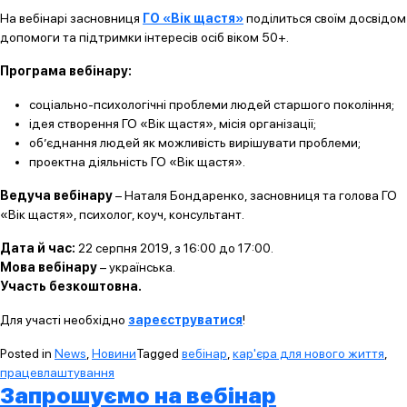
На вебінарі засновниця
ГО «Вік щастя»
поділиться своїм досвідом
допомоги та підтримки інтересів осіб віком 50+.
Програма вебінару:
соціально-психологічні проблеми людей старшого покоління;
ідея створення ГО «Вік щастя», місія організації;
об’єднання людей як можливість вирішувати проблеми;
проектна діяльність ГО «Вік щастя».
Ведуча вебінару
– Наталя Бондаренко, засновниця та голова ГО
«Вік щастя», психолог, коуч, консультант.
Дата й час:
22 серпня 2019, з 16:00 до 17:00.
Мова вебінару
– українська.
Участь безкоштовна.
Для участі необхідно
зареєструватися
!
Posted in
News
,
Новини
Tagged
вебінар
,
кар'єра для нового життя
,
працевлаштування
Запрошуємо на вебінар