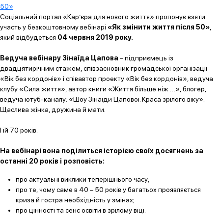
Соціальний портал «Кар’єра для нового життя» пропонує взяти
участь у безкоштовному вебінарі
«Як змінити життя після 50»
,
який відбудеться
04 червня 2019 року.
Ведуча вебінару Зінаїда Цапова
– підприємець із
двадцятирічним стажем, співзасновник громадської організації
«Вік без кордонів» і співавтор проекту «Вік без кордонів», ведуча
клубу «Сила життя», автор книги «Життя більше ніж …», блогер,
ведуча ютуб-каналу: «Шоу Зінаїди Цапової. Краса зрілого віку».
Щаслива жінка, дружина й мати.
І їй 70 років.
На вебінарі вона поділиться історією своїх досягнень за
останні 20 років і розповість:
про актуальні виклики теперішнього часу;
про те, чому саме в 40 – 50 років у багатьох проявляється
криза й гостра необхідність у змінах;
про цінності та сенс освіти в зрілому віці.