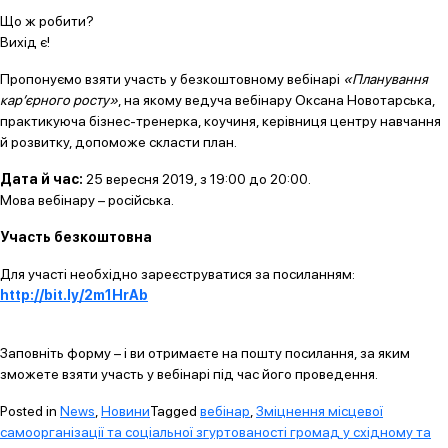
Що ж робити?
Вихід є!
Пропонуємо взяти участь у безкоштовному вебінарі
«Планування
кар’єрного росту»
, на якому ведуча вебінару Оксана Новотарська,
практикуюча бізнес-тренерка, коучиня, керівниця центру навчання
й розвитку, допоможе скласти план.
Дата й час:
25 вересня 2019, з 19:00 до 20:00.
Мова вебінару – російська.
Участь безкоштовна
Для участі необхідно зареєструватися за посиланням:
http://bit.ly/2m1HrAb
Заповніть форму – і ви отримаєте на пошту посилання, за яким
зможете взяти участь у вебінарі під час його проведення.
Posted in
News
,
Новини
Tagged
вебінар
,
Зміцнення місцевої
самоорганізації та соціальної згуртованості громад у східному та