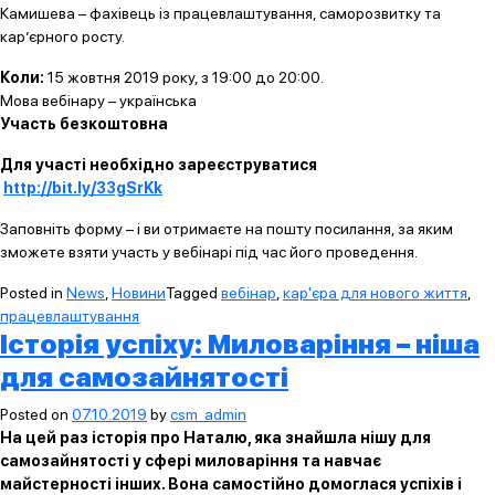
Камишева – фахівець із працевлаштування, саморозвитку та
кар’єрного росту.
Коли:
15 жовтня 2019 року, з 19:00 до 20:00.
Мова вебінару – українська
Участь безкоштовна
Для участі необхідно зареєструватися
http://bit.ly/33gSrKk
Заповніть форму – і ви отримаєте на пошту посилання, за яким
зможете взяти участь у вебінарі під час його проведення.
Posted in
News
,
Новини
Tagged
вебінар
,
кар'єра для нового життя
,
працевлаштування
Історія успіху: Миловаріння – ніша
для самозайнятості
Posted on
07.10.2019
by
csm_admin
На цей раз історія про Наталю, яка знайшла нішу для
самозайнятості у сфері миловаріння та навчає
майстерності інших. Вона самостійно домоглася успіхів і