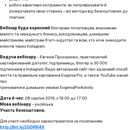
робочі ефективні інструменти: як популяризувати й
розкручувати свою сторінку – всі методи від безкоштовних до
платних.
Вебінар буде корисний
блогерам-початківцям, власникам
малого та середнього бізнесу, рукодільницям, домашнім
майстриням, майстрам б’юті-індустрії та всім, хто хоче знаходити
клієнтів через Instagram.
Ведуча вебінару
– Євгенія Прохоренко, практикуючий
сертифікований дієтолог, підприємець, блогер із 30 000
підписників в Instagram. Веде авторський сайт про здоровий спосіб
життя та правильне харчування Evgenia.Pro, а також YouTube-канал
про
тренування в домашніх умовах EvgeniaProActivity.
Дата й час:
08 серпня 2019, з 16:00 до 17:00.
Мова вебінару
– російська.
Участь безкоштовна.
Для участі необхідно зареєструватися за посиланням:
http://bit.ly/2GDRK4X