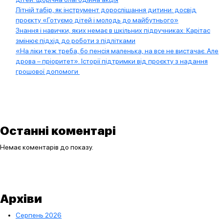
Літній табір, як інструмент дорослішання дитини: досвід
проєкту «Готуємо дітей і молодь до майбутнього»
Знання і навички, яких немає в шкільних підручниках: Карітас
змінює підхід до роботи з підлітками
«На ліки теж треба, бо пенсія маленька, на все не вистачає. Але
дрова – пріоритет». Історії підтримки від проєкту з надання
грошової допомоги
Останні коментарі
Немає коментарів до показу.
Архіви
Серпень 2026