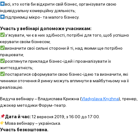
всі, хто хотів би відкрити свій бізнес, організувати свою
індивідуальну комерційну діяльність;
підприємці мікро- та малого бізнесу.
Участь у вебінарі допоможе учасникам:
з’ясувати, чи є в них здібності, потрібні для того, щоб успішно
керувати своїм бізнесом;
визначити свої сильні сторони й ті, над якими ще потрібно
працювати;
розглянути приклади бізнес-ідей і проаналізувати їх
життєздатність;
постаратися сформувати свою бізнес-ідею та визначити, які
чинники оточення й ринку можуть вплинути в майбутньому на її
реалізацію.
Ведуча вебінару – Владислава Крижна (
Vladyslava Kryzhna
), тренер,
джокер методики Форум-театр.
Дата й час:
12 вересня 2019, з 16:00 до 17:00.
Мова вебінару – українська.
Участь безкоштовна.