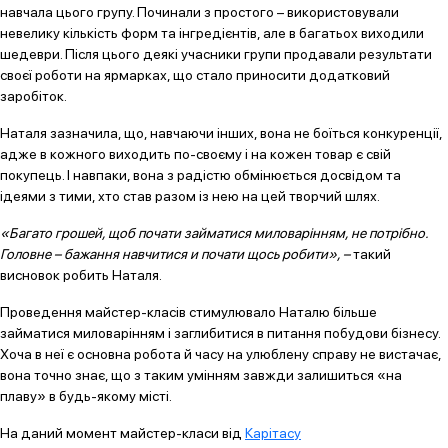
навчала цього групу. Починали з простого – використовували
невелику кількість форм та інгредієнтів, але в багатьох виходили
шедеври. Після цього деякі учасники групи продавали результати
своєї роботи на ярмарках, що стало приносити додатковий
заробіток.
Наталя зазначила, що, навчаючи інших, вона не боїться конкуренції,
адже в кожного виходить по-своєму і на кожен товар є свій
покупець. І навпаки, вона з радістю обмінюється досвідом та
ідеями з тими, хто став разом із нею на цей творчий шлях.
«Багато грошей, щоб почати займатися миловарінням, не потрібно.
Головне – бажання навчитися и почати щось робити», –
такий
висновок робить Наталя.
Проведення майстер-класів стимулювало Наталю більше
займатися миловарінням і заглибитися в питання побудови бізнесу.
Хоча в неї є основна робота й часу на улюблену справу не вистачає,
вона точно знає, що з таким умінням завжди залишиться «на
плаву» в будь-якому місті.
На даний момент майстер-класи від
Карітасу