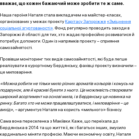
вважає, що кожен бажаючий може зробити те ж саме.
Наша героїня Наталя стала викладачем на майстер-класах,
організованих у межах проекту
Карітасу Запоріжжя
«Зміцнення
соціальної згуртованості»
. Фонд регулярно проводить заходи в
Запоріжжі й області для тих, хто жадає професійно розвиватися й
потребує допомоги. Один із напрямків проекту – сприяння
самозайнятості.
Провівши моніторинг тих видів самозайнятості, які буде легше
реалізувати в курортному Бердянську, фахівці проекту визначили –
це миловаріння.
«Можна робити не тільки мило різних ароматів кольорів і комусь на
подарунок, але й красиві букети з нього. Це можливість створювати
широкий асортимент на основі мила, і в Бердянську це новинка на
ринку. Багато хто не може працевлаштуватися, і миловаріння – це
вихід», –
аргументує Наталя на користь «мильного» бізнесу.
Сама вона переселенка з Макіївки. Каже, що переїхала до
Бердянська в 2014 та що життя її, як і багатьох інших, змусило
кардинально міняти професію. Маючи економічну освіту, Наталя