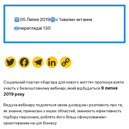
05 Липня 2019
< 1
хвилин читання
переглядів
130
Twitter
Facebook
Telegram
LinkedIn
Copy
Link
Соціальний портал «Кар’єра для нового життя» пропонує взяти
участь у безкоштовному вебінарі, який відбудеться
9 липня
2019 року
.
Ведуча вебінару поділиться своїм досвідом і розповість про те,
як знання, принесені з інших областей, змінюють ефективність
підбору персоналу, роблять його більш сфокусованим і
орієнтованим на цілі бізнесу.