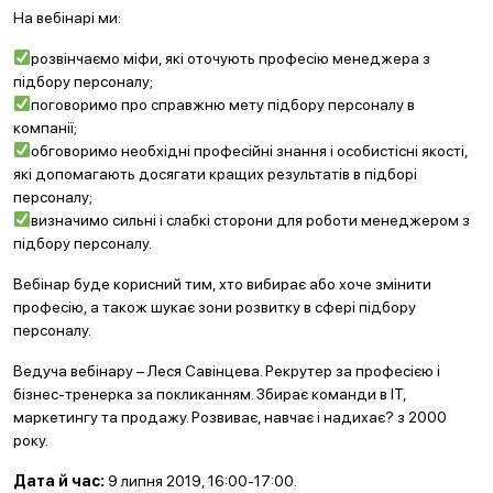
На вебінарі ми:
розвінчаємо міфи, які оточують професію менеджера з
підбору персоналу;
поговоримо про справжню мету підбору персоналу в
компанії;
обговоримо необхідні професійні знання і особистісні якості,
які допомагають досягати кращих результатів в підборі
персоналу;
визначимо сильні і слабкі сторони для роботи менеджером з
підбору персоналу.
Вебінар буде корисний тим, хто вибирає або хоче змінити
професію, а також шукає зони розвитку в сфері підбору
персоналу.
Ведуча вебінару – Леся Савінцева. Рекрутер за професією і
бізнес-тренерка за покликанням. Збирає команди в IT,
маркетингу та продажу. Розвиває, навчає і надихає? з 2000
року.
Дата й час:
9 липня 2019, 16:00-17:00.