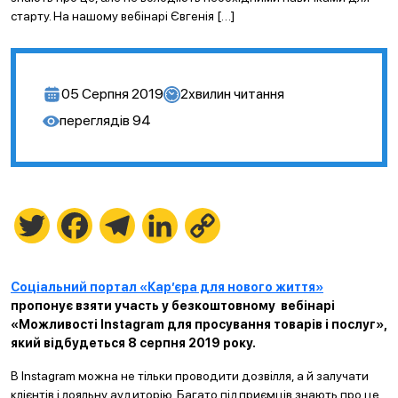
старту. На нашому вебінарі Євгенія […]
05 Серпня 2019
2
хвилин читання
переглядів
94
Twitter
Facebook
Telegram
LinkedIn
Copy
Link
Соціальний портал «Кар’єра для нового життя»
пропонує взяти участь у безкоштовному вебінарі
«Можливості Instagram для просування товарів і послуг»,
який відбудеться 8 серпня 2019 року.
В Instagram можна не тільки проводити дозвілля, а й залучати
клієнтів і лояльну аудиторію. Багато підприємців знають про це,