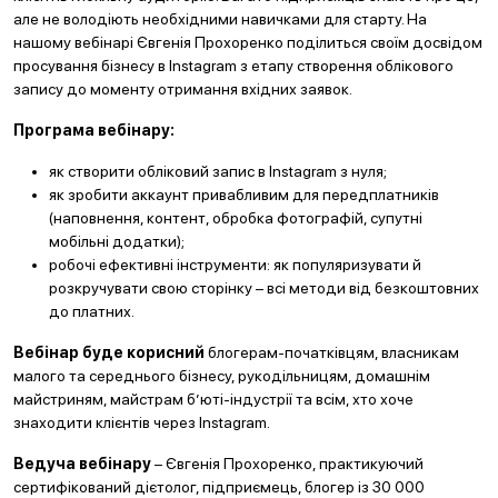
але не володіють необхідними навичками для старту. На
нашому вебінарі Євгенія Прохоренко поділиться своїм досвідом
просування бізнесу в Instagram з етапу створення облікового
запису до моменту отримання вхідних заявок.
Програма вебінару:
як створити обліковий запис в Instagram з нуля;
як зробити аккаунт привабливим для передплатників
(наповнення, контент, обробка фотографій, супутні
мобільні додатки);
робочі ефективні інструменти: як популяризувати й
розкручувати свою сторінку – всі методи від безкоштовних
до платних.
Вебінар буде корисний
блогерам-початківцям, власникам
малого та середнього бізнесу, рукодільницям, домашнім
майстриням, майстрам б’юті-індустрії та всім, хто хоче
знаходити клієнтів через Instagram.
Ведуча вебінару
– Євгенія Прохоренко, практикуючий
сертифікований дієтолог, підприємець, блогер із 30 000