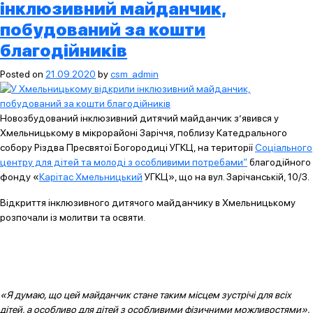
інклюзивний майданчик,
побудований за кошти
благодійників
Posted on
21.09.2020
by
csm_admin
Новозбудований інклюзивний дитячий майданчик з’явився у
Хмельницькому в мікрорайоні Заріччя, поблизу Катедрального
собору Різдва Пресвятої Богородиці УГКЦ, на території
Соціального
центру для дітей та молоді з особливими потребами”
благодійного
фонду «
Карітас Хмельницький
УГКЦ», що на вул. Зарічанській, 10/3.
Відкриття інклюзивного дитячого майданчику в Хмельницькому
розпочали із молитви та освяти.
«Я думаю, що цей майданчик стане таким місцем зустрічі для всіх
дітей, а особливо для дітей з особливими фізичними можливостями»,