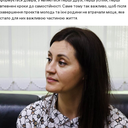
формується довіра, з’являються перші друзі, перші успіхи, перші
впевнені кроки до самостійності. Саме тому так важливо, щоб після
завершення проєктів молодь та їхні родини не втрачали місце, яке
стало для них важливою частиною життя.