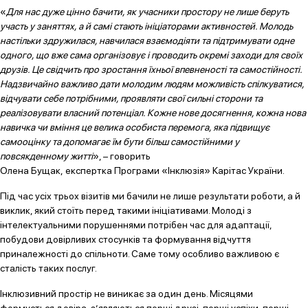
«
Для нас дуже цінно бачити, як учасники простору не лише беруть
участь у заняттях, а й самі стають ініціаторами активностей. Молодь
настільки здружилася, навчилася взаємодіяти та підтримувати одне
одного, що вже сама організовує і проводить окремі заходи для своїх
друзів. Це свідчить про зростання їхньої впевненості та самостійності.
Надзвичайно важливо дати молодим людям можливість спілкуватися,
відчувати себе потрібними, проявляти свої сильні сторони та
реалізовувати власний потенціал. Кожне нове досягнення, кожна нова
навичка чи вміння це велика особиста перемога, яка підвищує
самооцінку та допомагає їм бути більш самостійними у
повсякденному житті
», – говорить
Олена Бущак, експертка Програми «Інклюзія» Карітас України.
Під час усіх трьох візитів ми бачили не лише результати роботи, а й
виклик, який стоїть перед такими ініціативами. Молоді з
інтелектуальними порушеннями потрібен час для адаптації,
побудови довірливих стосунків та формування відчуття
приналежності до спільноти. Саме тому особливо важливою є
сталість таких послуг.
Інклюзивний простір не виникає за один день. Місяцями