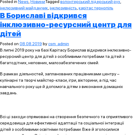
Posted in
News
,
Новини
Tagged
волонтерський лідерський рух
,
інклюзивний майданчик
,
інклюзивність
,
карітас тернопіль
В Бориславі відкрився
інклюзивно-ресурсний центр для
дітей
Posted on
08.08.2019
by
csm_admin
В липні 2019 року на базі Карітасу Борислав відкрився інклюзивно-
ресурсний центр для дітей з особливими потребами та дітей з
багатодітних, неповних, малозабезпечених сімей.
В рамках діяльностей, запланованих працівниками центру –
кулінарні та творчі майстер-класи, ігри, вікторини, а під час
навчального року ще й допомога дітям з виконання домашніх
завдань.
Всі ці заходи спрямовані на створення безпечного та сприятливого
середовища для ефективної адаптації та соціальної інтеграції
дітей з особливими освітніми потребами. Вже й зголосилися