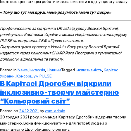
Іноді всю цінність цієї роботи можна вмістити в одну просту фразу:
«
Тому що тут мої друзі, мене розуміють і мені тут добре
».
Профінансовано за підтримки UK aid від уряду Великої Британії,
реалізується Карітасом України в межах Національного консорціуму
PULSE за координації БФ «Право на захист».
Підтримка цього проєкту в Україні з боку уряду Великої Британії
надається через компонент SHARP його Програми з гуманітарної
допомоги, відновлення та захисту.
Posted in
News
,
Інклюзія
,
Новини
Tagged
інклюзивність
,
Карітас
України
,
Консорціум PULSE
В Карітасі Дрогобич відкрили
інклюзивно-творчу майстерню
“Кольоровий світ”
Posted on
24.12.2021
by
csm_admin
20 грудня 2021 року, команда Карітасу Дрогобич відкрила творчу
майстерню. Вона функціонуватиме для потреб людей з
інвалідністю Дрогобицького регіону.