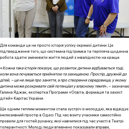
Для команди це не просто історія успіху окремої дитини. Це
підтвердження того, що системна підтримка та терпляча щоденна
робота здатні змінювати життя людей з інвалідністю на краще.
«
Кожна така історія показує, що розвиток дитини відбувається тоді,
коли вона почувається прийнятою та захищеною. Простір, дружній до
дітей, – це не лише про заняття, а про створення середовища, у якому
дитина може розкривати свій потенціал у власному темпі
», – зазначає
Галина Яджак, експертка Програми «Освіта, формація та захист
дітей» Карітас України.
Ще одним теплим моментом стала зустріч із молоддю, яка відвідує
інклюзивний простір в Одесі. Під час візиту учасники самостійно
провели для гостей руханку, якої навчилися під час участі в Театрі
толерантності. Молоді люди впевнено показували вправи,