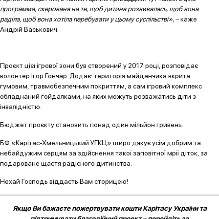
программа, скерована на те, щоб дитина розвивалась, щоб вона
раділа, щоб вона хотіла перебувати у цьому суспільстві»,
– каже
Андрій Васькович.
Проєкт цієї ігрової зони був створений у 2017 році, розповідає
волонтер Ігор Гончар. Додає: територія майданчика вкрита
гумовим, травмобезпечним покриттям, а сам ігровий комплекс
обладнаний гойдалками, на яких можуть розважатись діти з
інвалідністю.
Бюджет проєкту становить понад один мільйон гривень.
БФ «Карітас-Хмельницький УГКЦ» щиро дякує усім добрим та
небайдужим серцям за здійснення такої заповітної мрії діток, за
подароване щастя радісного дитинства.
Нехай Господь віддасть Вам сторицею!
Якщо Ви бажаєте пожертвувати кошти Карітасу України та
підтримувати благодійний проект – перейдіть за