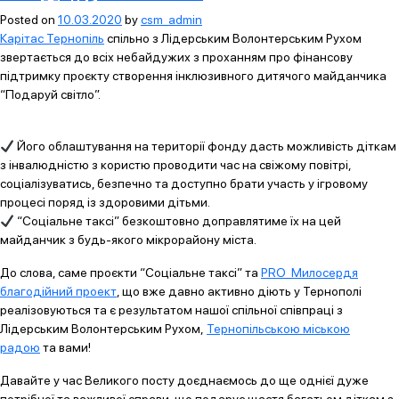
Posted on
10.03.2020
by
csm_admin
Карітас Тернопіль
спільно з Лідерським Волонтерським Рухом
звертається до всіх небайдужих з проханням про фінансову
підтримку проєкту створення інклюзивного дитячого майданчика
“Подаруй світло”.
Його облаштування на території фонду дасть можливість діткам
з інвалюдністю з користю проводити час на свіжому повітрі,
соціалізуватись, безпечно та доступно брати участь у ігровому
процесі поряд із здоровими дітьми.
“Соціальне таксі” безкоштовно доправлятиме їх на цей
майданчик з будь-якого мікрорайону міста.
До слова, саме проєкти “Соціальне таксі” та
PRO_Милосердя
благодійний проект
, що вже давно активно діють у Тернополі
реалізовуються та є результатом нашої спільної співпраці з
Лідерським Волонтерським Рухом,
Тернопільською міською
радою
та вами!
Давайте у час Великого посту доєднаємось до ще однієї дуже