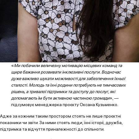
«
Ми побачили величезну мотивацію місцевих команд та
щире бажання розвивати інклюзивні послуги. Водночас
дуже важливо шукати можливості для забезпечення їхньої
сталості. Молодь та їхні родини потребують не тимчасових
рішень, а тривалої підтримки та доступу до послуг, які
допомагають їм бути активною частиною громади
», —
підсумовує менеджерка проєкту Оксана Кузьменко.
Адже за кожним таким простором стоять не лише проєктні
показники чи звіти. За ними стоять люди, їхні історії, дружба,
підтримка та відчуття приналежності до спільноти.