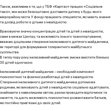
Також, важливим є те, що у ТБФ «Карітас» працює «Соціальне
таксі», яке може безкоштовно доставити дитину з будь-якого
мікрорайону міста. У фонді працюють спеціалісти, які мають знання
та досвід роботи із дітьми з інвалідністю.
Враховуючи значну концентрацію дітей та дітей з інвалідністю,
саме в межах Центру, та можливість їхнього транспортування,
вважаю доцільним створення інклюзивного дитячого майданчика,
як території для формування толерантного майбутнього
суспільства.
В теплу пору року інклюзивний майданчик зможе вмістити близько
30 дітей одночасно.
Інклюзивний дитячий майданчик – необхідний компонент
психологічної та фізичної реабілітації дітей з інвалідністю.
Створення інклюзивного дитячого майданчика допоможе
родинам, які виховують дітей з інвалідністю соціально адаптувати,
знайомити з навколишнім світом, разом проводити відпочинок та
заняття, та дасть можливість психологічно розвантажити батьків,
які постійно прив’язані до своїх дітей.