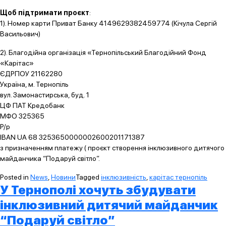
Щоб підтримати проєкт
:
1). Номер карти Приват Банку 4149629382459774 (Кічула Сергій
Васильович)
2). Благодійна організація «Тернопільський Благодійний Фонд
«Карітас»
ЄДРПОУ 21162280
Україна, м. Тернопіль
вул. Замонастирська, буд. 1
ЦФ ПАТ Кредобанк
МФО 325365
Р/р
ІВAN UA 68 3253650000002600201171387
з призначенням платежу ( проєкт створення інклюзивного дитячого
майданчика “Подаруй світло”.
Posted in
News
,
Новини
Tagged
інклюзивність
,
карітас тернопіль
У Тернополі хочуть збудувати
інклюзивний дитячий майданчик
“Подаруй світло”