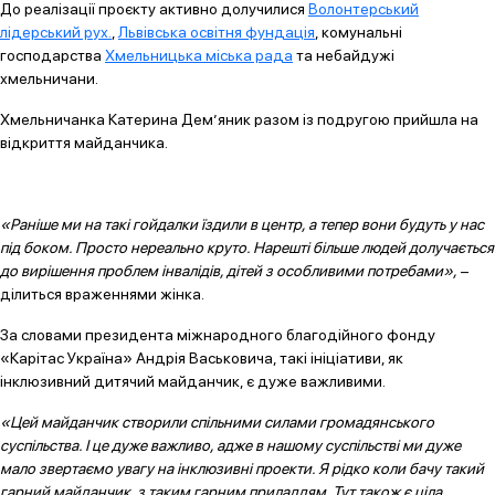
До реалізації проєкту активно долучилися
Волонтерський
лідерський рух.
,
Львівська освітня фундація
, комунальні
господарства
Хмельницька міська рада
та небайдужі
хмельничани.
Хмельничанка Катерина Дем’яник разом із подругою прийшла на
відкриття майданчика.
«Раніше ми на такі гойдалки їздили в центр, а тепер вони будуть у нас
під боком. Просто нереально круто. Нарешті більше людей долучається
до вирішення проблем інвалідів, дітей з особливими потребами»,
–
ділиться враженнями жінка.
За словами президента міжнародного благодійного фонду
«Карітас Україна» Андрія Васьковича, такі ініціативи, як
інклюзивний дитячий майданчик, є дуже важливими.
«Цей майданчик створили спільними силами громадянського
суспільства. І це дуже важливо, адже в нашому суспільстві ми дуже
мало звертаємо увагу на інклюзивні проекти. Я рідко коли бачу такий
гарний майданчик, з таким гарним приладдям. Тут також є ціла