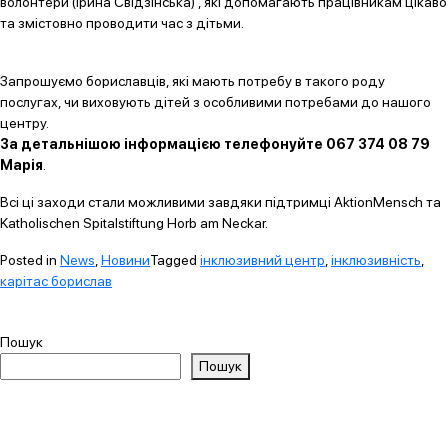
волонтери (Ірина Свідзінська) , які допомагають працівникам цікаво
та змістовно проводити час з дітьми.
Запрошуємо бориславців, які мають потребу в такого роду
послугах, чи виховують дітей з особливими потребами до нашого
центру.
За детальнішою інформацією телефонуйте 067 374 08 79
Марія
.
Всі ці заходи стали можливими завдяки підтримці AktionMensch та
Katholischen Spitalstiftung Horb am Neckar.
Posted in
News
,
Новини
Tagged
інклюзивний центр
,
інклюзивність
,
карітас борислав
Пошук
Пошук