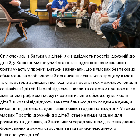
Спілкуючись із батьками дітей, які відвідують простір, дружній до
дітей, у Харкові, ми почули багато слів вдячності за можливість
брати участь у проєкті. Батьки зазначали, що в умовах безпекових
обмежень та особливостей організації освітнього процесу в місті
такі простори залишаються однією з небагатьох можливостей для
соціалізації дітей. Наразі підземні школи та садочки працюють за
змішаним графіком і можуть охопити лише обмежену кількість
дітей: школярі відвідують заняття близько двох годин на день, а
вихованці дитячих садків – лише кілька годин на тиждень. У таких
умовах Простір, дружній до дітей, стає не лише місцем для
розвитку та дозвілля, а й важливим середовищем для спілкування,
формування дружніх стосунків та підтримки емоційного
благополуччя дітей.