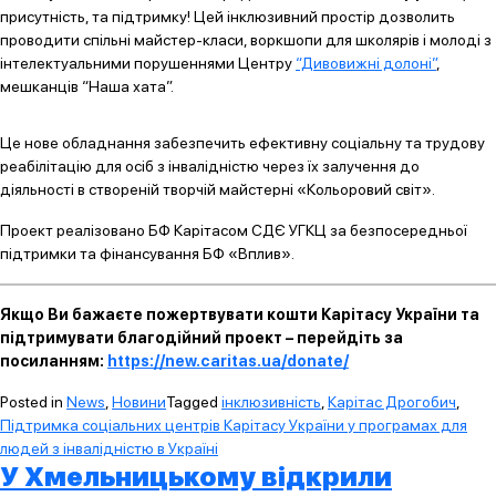
присутність, та підтримку! Цей інклюзивний простір дозволить
проводити спільні майстер-класи, воркшопи для школярів і молоді з
інтелектуальними порушеннями Центру
“Дивовижні долоні”
,
мешканців “Наша хата”.
Це нове обладнання забезпечить ефективну соціальну та трудову
реабілітацію для осіб з інвалідністю через їх залучення до
діяльності в створеній творчій майстерні «Кольоровий світ».
Проект реалізовано БФ Карітасом СДЄ УГКЦ за безпосередньої
підтримки та фінансування БФ «Вплив».
Якщо Ви бажаєте пожертвувати кошти Карітасу України та
підтримувати благодійний проект – перейдіть за
посиланням:
https://new.caritas.ua/donate/
Posted in
News
,
Новини
Tagged
інклюзивність
,
Карітас Дрогобич
,
Підтримка соціальних центрів Карітасу України у програмах для
людей з інвалідністю в Україні
У Хмельницькому відкрили