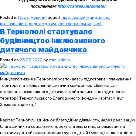
посиланням:
http://caritas.ua/donate/
Posted in
News
,
Новини
Tagged
інклюзивний майданчик
,
інклюзивність
,
карітас дітям
,
карітас хмельницький
В Тернополі стартувало
будівництво інклюзивного
дитячого майданчика
Posted on
25.06.2020
by
csm_admin
Минулого тижня в Тернополі розпочалась підготовка і планування
території під інклюзивний дитячий майданчик. Ділянка для
створення інклюзивного дитячого майданчика знаходиться на
території Тернопільського Благодійного фонду «Карітас», вул.
Замонастирська, 1.
Карітас Тернопіль здійснює благодійну діяльність, через реалізацію
благодійних та соціальних проектів, деякі із них, спрямовані на
підтримку дітей різних вікових груп та дітей і молоді з інвалідністю.