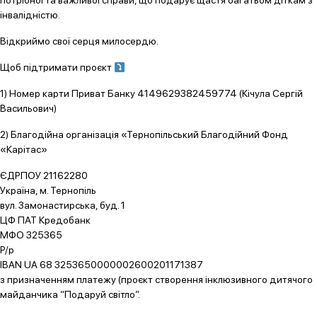
потрібної та важливої справи, що подарує щастя багатьом діткам з
інвалідністю.
Відкриймо свої серця милосердю.
Щоб підтримати проєкт
1) Номер карти Приват Банку 4149629382459774 (Кічула Сергій
Васильович)
2) Благодійна організація «Тернопільський Благодійний Фонд
«Карітас»
ЄДРПОУ 21162280
Україна, м. Тернопіль
вул. Замонастирська, буд. 1
ЦФ ПАТ Кредобанк
МФО 325365
Р/р
ІВAN UA 68 3253650000002600201171387
з призначенням платежу (проєкт створення інклюзивного дитячого
майданчика “Подаруй світло”.