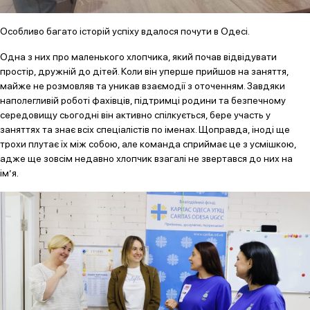
Особливо багато історій успіху вдалося почути в Одесі.
Одна з них про маленького хлопчика, який почав відвідувати
простір, дружній до дітей. Коли він уперше прийшов на заняття,
майже не розмовляв та уникав взаємодії з оточенням. Завдяки
наполегливій роботі фахівців, підтримці родини та безпечному
середовищу сьогодні він активно спілкується, бере участь у
заняттях та знає всіх спеціалістів по іменах. Щоправда, іноді ще
трохи плутає їх між собою, але команда сприймає це з усмішкою,
адже ще зовсім недавно хлопчик взагалі не звертався до них на
ім’я.