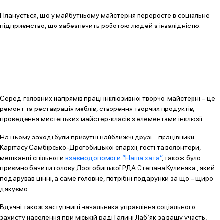
Планується, що у майбутньому майстерня переросте в соціальне
підприємство, що забезпечить роботою людей з інвалідністю.
Серед головних напрямів праці інклюзивної творчої майстерні – це
ремонт та реставрація меблів, створення творчих продуктів,
проведення мистецьких майстер-класів з елементами інклюзії.
На цьому заході були присутні найближчі друзі – працівники
Карітасу Самбірсько-Дрогобицької єпархії, гості та волонтери,
мешканці спільноти
взаємодопомоги “Наша хата”
, також було
приємно бачити голову Дрогобицької РДА Степана Кулиняка , який
подарував цінні, а саме головне, потрібні подарунки за що – щиро
дякуємо.
Вдячні також заступниці начальника управління соціального
захисту населення при міській раді Галині Лаб’як за вашу участь,