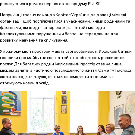
реалізується в рамках першого консорціуму PULSE.
Наприкінці травня команда Карітас України відвідала ці місцеві
організації, щоб поспілкуватися з учасниками, їхніми родинами та
фахівцями, які щодня створюють для дітей і молоді з
інтелектуальними порушеннями безпечне середовище для
розвитку, навчання та спілкування.
У кожному місті простори мають свої особливості. У Харкові батьки
говорили про майбутнє своїх дітей та необхідність розширення
послуг. Для багатьох родин інклюзивний простір став не лише
місцем занять, а частиною повсякденного життя. Саме тут молоді
люди знаходять друзів, вчаться взаємодіяти з іншими та
отримують новий досвід.