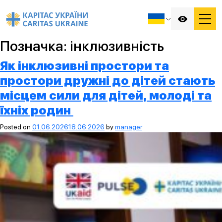
Позначка:
інклюзивність
Як інклюзивні простори та
простори дружні до дітей стають
місцем сили для дітей, молоді та
їхніх родин
Posted on
01.06.2026
18.06.2026
by
manager