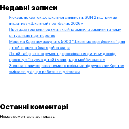
Недавні записи
Рюкзак як квиток до шкільної спільноти: SUN 2 підтримав
ініціативу «Шкільний портфелик 2026»
Протидія торгівлі людьми: як війна змінила виклики та чому
рятує лише партнерство
Мережа Карітасу закупить 5000 “Шкільних портфеликів” для
дітей: щорічна благодійна акція
Літній табір, як інструмент дорослішання дитини: досвід
проєкту «Готуємо дітей і молодь до майбутнього»
Знання і навички, яких немає в шкільних підручниках: Карітас
змінює підхід до роботи з підлітками
Останні коментарі
Немає коментарів до показу.