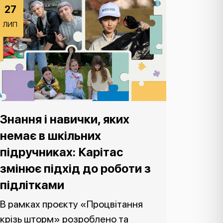
27
ЛИП
Знання і навички, яких
немає в шкільних
підручниках: Карітас
змінює підхід до роботи з
підлітками
В рамках проєкту «Процвітання
крізь шторм» розроблено та