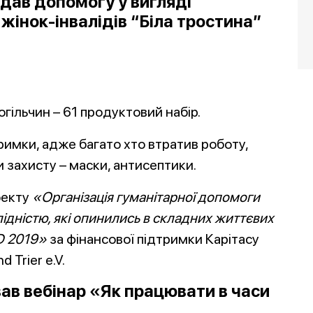
адав допомогу у вигляді
жінок-інвалідів “Біла тростина”
гільчин – 61 продуктовий набір.
римки, адже багато хто втратив роботу,
 захисту – маски, антисептики.
оекту
«Організація гуманітарної допомоги
лідністю, які опинились в складних життєвих
D 2019»
за фінансової підтримки Карітасу
 Trier e.V.
вав вебінар «Як працювати в часи