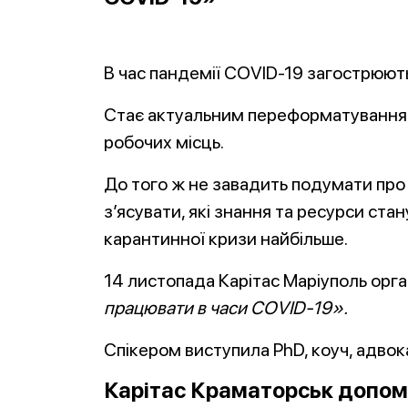
В час пандемії COVID-19 загострюють
Стає актуальним переформатування 
робочих місць.
До того ж не завадить подумати про
з’ясувати, які знання та ресурси стан
карантинної кризи найбільше.
14 листопада Карітас Маріуполь орга
працювати в часи COVID-19».
Спікером виступила PhD, коуч, адвок
Карітас Краматорськ допома