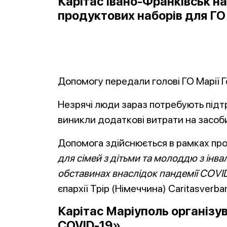
Карітас Івано-Франківськ н
продуктових наборів для ГО 
Допомогу передали голові ГО Марії Го
Незрячі люди зараз потребують підт
виникли додаткові витрати на засоби
Допомога здійснюється в рамках пр
для сімей з дітьми та молоддю з інва
обставинах внаслідок пандемії COVI
єпархії Трір (Німеччина) Caritasverband
Карітас Маріуполь організу
COVID-19»