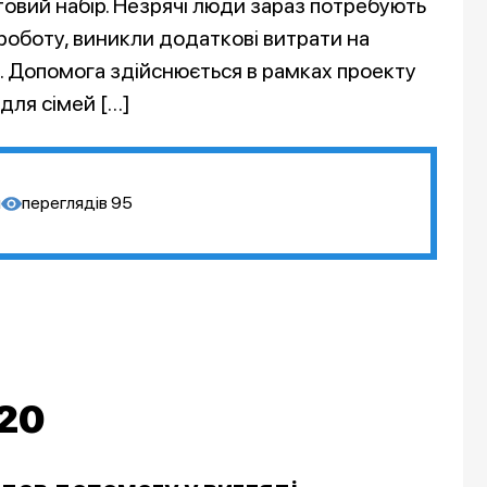
ктовий набір. Незрячі люди зараз потребують
роботу, виникли додаткові витрати на
и. Допомога здійснюється в рамках проекту
для сімей […]
я
переглядів
95
.20