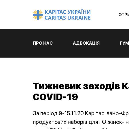
ОТР
ПРО НАС
АДВОКАЦІЯ
ГУМ
Тижневик заходів К
COVID-19
За період 9-15.11.20 Карітас Івано-Ф
продуктових наборів для ГО жінок-і