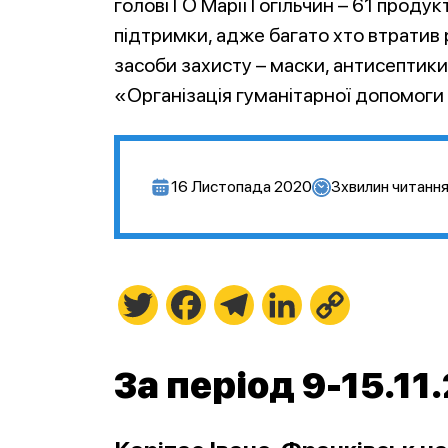
голові ГО Марії Гогільчин – 61 проду
підтримки, адже багато хто втратив 
засоби захисту – маски, антисептик
«Організація гуманітарної допомоги 
16 Листопада 2020
3
хвилин читанн
Twitter
Facebook
Telegram
LinkedIn
Copy
Link
За період 9-15.11