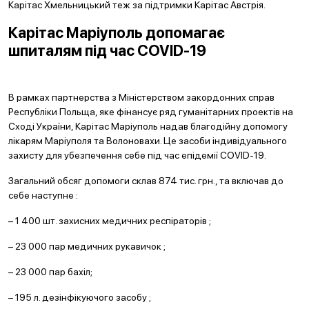
Карітас Хмельницький теж за підтримки Карітас Австрія.
Карітас Маріуполь допомагає
шпиталям під час COVID-19
В рамках партнерства з Міністерством закордонних справ
Республіки Польща, яке фінансує ряд гуманітарних проектів на
Сході України, Карітас Маріуполь надав благодійну допомогу
лікарям Маріуполя та Волоновахи. Це засоби індивідуального
захисту для убезпечення себе під час епідемії COVID-19.
Загальний обсяг допомоги склав 874 тис. грн., та включав до
себе наступне :
– 1 400 шт. захисних медичних респіраторів ;
– 23 000 пар медичних рукавичок ;
– 23 000 пар бахіл;
– 195 л. дезінфікуючого засобу ;