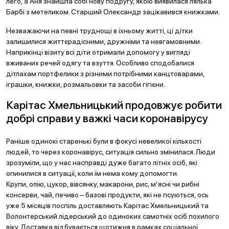
лего, а Аня знайшла собі нову подругу, якою виявилася лялька
Барбі з метеликом. Старший Олександр зацікавився книжками.
Незважаючи на певні труднощі в їхньому житті, ці дітки
залишилися життєрадісними, дружніми та невгамовними.
Наприкінці візиту всі діти отримали допомогу у вигляді
вживаних речей одягу та взуття. Особливо сподобалися
дітлахам портфелики з різними потрібними канцтоварами,
іграшки, книжки, розмальовки та засоби гігієни.
Карітас Хмельницький продовжує робити
добрі справи у важкі часи коронавірусу
Раніше одинокі старенькі були в фокусі невеликої кількості
людей, то через коронавірус, ситуація сильно змінилася. Люди
зрозуміли, що у нас насправді дуже багато літніх осіб, які
опинилися в ситуації, коли їм нема кому допомогти.
Крупи, олію, цукор, вівсянку, макарони, рис, м’ясні чи рибні
консерви, чай, печиво – базові продукти, які не псуються, ось
уже 5 місяців поспіль доставляють Карітас Хмельницький та
Волонтерський лідерський до одиноких самотніх осіб похилого
віку. Доставка відбувається щотижня в рамках соціальної