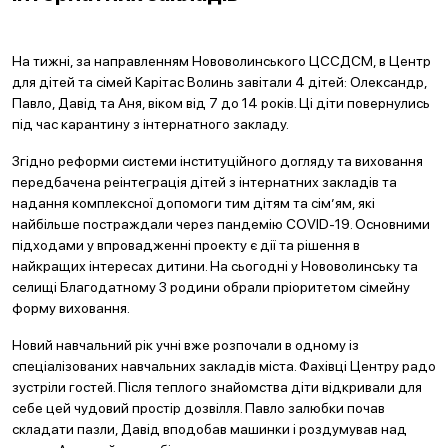
На тижні, за направленням Нововолинського ЦССДСМ, в Центр
для дітей та сімей Карітас Волинь завітали 4 дітей: Олександр,
Павло, Давід та Аня, віком від 7 до 14 років. Ці діти повернулись
під час карантину з інтернатного закладу.
Згідно реформи системи інституційного догляду та виховання
передбачена реінтеграція дітей з інтернатних закладів та
надання комплексної допомоги тим дітям та сім’ям, які
найбільше постраждали через пандемію COVID-19. Основними
підходами у впровадженні проекту є дії та рішення в
найкращих інтересах дитини. На сьогодні у Нововолинську та
селищі Благодатному 3 родини обрали пріоритетом сімейну
форму виховання.
Новий навчальний рік учні вже розпочали в одному із
спеціалізованих навчальних закладів міста. Фахівці Центру радо
зустріли гостей. Після теплого знайомства діти відкривали для
себе цей чудовий простір дозвілля. Павло залюбки почав
складати пазли, Давід вподобав машинки і роздумував над