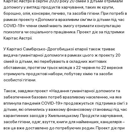
Карітас Австрії в серпні 2020 року 20 сімей з дітьми отримали
допомогу у вигляді продуктів харчування, таких як крупи,
борошно, олія, консерви, печиво, та засобів гігієни. При потребі в
рамках проекту «Допомога вразливим сім’ям із дітьми під час
COVID-19» члени сімей мають змогу отримати консультацію
психолога чи соціального працівника. Проект діє за підтримки
Карітас Австрії.
У Карітасі Самбірсько-Дрогобицької єпархії також триває
видача гуманітарної допомоги в рамках цього ж проекту. 20
сімей із дітьми, які перебувають в складних життєвих
обставинах, протягом трьох місяців з 22 червня по 22 вересня
отримують продуктові набори, побутову хімію та засоби
особистої гігієни.
Також, завдяки проект «Надання гуманітарної допомоги та
забезпечення базових потреб вразливому населенню, на яке
вплинула пандемія COVID-19» продовжується підтримка сім’ї з
дітьми, які опинились у важкому фінансовому становищі під час
карантинних заходів у Хмельницькому. Продукти харчування,
засоби гігієни, одяг, взуття, книги для найменших, канцелярія –
все це вже доставлено до потребуючих родин. Проект діє при