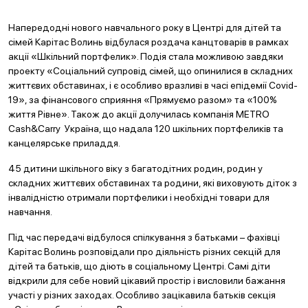
Напередодні нового навчального року в Центрі для дітей та
сімей Карітас Волинь відбулася роздача канцтоварів в рамках
акції «Шкільний портфелик». Подія стала можливою завдяки
проекту «Соціальний супровід сімей, що опинилися в складних
життєвих обставинах, і є особливо вразливі в часі епідемії Covid-
19», за фінансового сприяння «Прямуємо разом» та «100%
життя Рівне». Також до акції долучилась компанія METRO
Cash&Carry Україна, що надала 120 шкільних портфеликів та
канцелярське приладдя.
45 дитини шкільного віку з багатодітних родин, родин у
складних життєвих обставинах та родини, які виховують діток з
інвалідністю отримали портфелики і необхідні товари для
навчання.
Під час передачі відбулося спілкування з батьками – фахівці
Карітас Волинь розповідали про діяльність різних секцій для
дітей та батьків, що діють в соціальному Центрі. Самі діти
відкрили для себе новий цікавий простір і висловили бажання
участі у різних заходах. Особливо зацікавила батьків секція