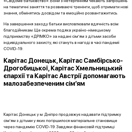
«Свідоме батьківство». Вони з нетерпінням чекають запрошень
на тематичні заняття та розвиваючі тренінги, щоб отримати нові
знання, обмінятись досвідом та емоційно розвантажитись.
На завершення заходу батьки висловлювали вдячність всім
благодійникам. Ще окрема подяка україно-німецькому
підприємству «ДРІМКО» за надані сім’ям з дітьми засоби
індивідуального захисту, які стануть в нагоді в часі пандемії
COVID-19.
Карітас Донецьк, Карітас Самбірсько-
Дрогобицької, Карітас Хмельницький
єпархії та Карітас Австрії допомагають
малозабезпеченим сім’ям
Карітас Донецьк у м. Дніпро продовжує надавати підтримку
сім’ям з дітьми у яких погіршилося матеріальне становище
через пандемію COVID-19. Завдяки фінансовій підтримці