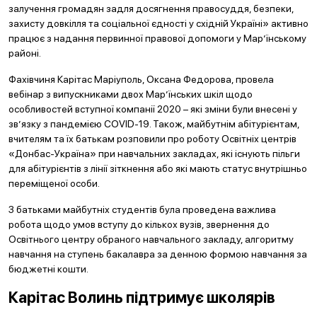
залучення громадян задля досягнення правосуддя, безпеки,
захисту довкілля та соціальної єдності у східній Україні» активно
працює з надання первинної правової допомоги у Мар’їнському
районі.
Фахівчиня Карітас Маріуполь, Оксана Федорова, провела
вебінар з випускниками двох Мар’їнських шкіл щодо
особливостей вступної компанії 2020 – які зміни були внесені у
зв’язку з пандемією COVID-19. Також, майбутнім абітурієнтам,
вчителям та їх батькам розповили про роботу Освітніх центрів
«Донбас-Україна» при навчальних закладах, які існують пільги
для абітурієнтів з лінії зіткнення або які мають статус внутрішньо
переміщеної особи.
З батьками майбутніх студентів була проведена важлива
робота щодо умов вступу до кількох вузів, звернення до
Освітнього центру обраного навчального закладу, алгоритму
навчання на ступень бакалавра за денною формою навчання за
бюджетні кошти.
Карітас Волинь підтримує школярів