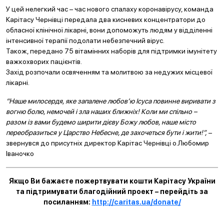
У цей нелегкий час – час нового спалаху коронавірусу, команда
Карітасу Чернівці передала два кисневих концентратори до
обласної клінічної лікарні, вони допоможуть людям у відділенні
інтенсивної терапії подолати небезпечний вірус.
Також, передано 75 вітамінних наборів для підтримки імунітету
важкохворих пацієнтів.
Захід розпочали освяченням та молитвою за недужих місцевої
лікарні.
“Наше милосердя, яке запалене любов’ю Ісуса повинне виривати з
вогню болю, немочей і зла наших ближніх! Коли ми спільно –
разом із вами будемо ширити дієву Божу любов, наше місто
переобразиться у Царство Небесне, де захочеться бути і жити!”,
–
звернувся до присутніх директор Карітас Чернівці о.Любомир
Іваночко
Якщо Ви бажаєте пожертвувати кошти Карітасу України
та підтримувати благодійний проект – перейдіть за
посиланням:
http://caritas.ua/donate/