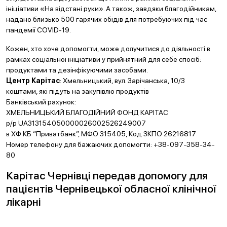
ініціативи «На відстані руки». А також, завдяки благодійникам,
надано близько 500 гарячих обідів для потребуючих під час
пандемії COVID-19.
Кожен, хто хоче допомогти, може долучитися до діяльності в
рамках соціальної ініціативи у прийнятний для себе спосіб:
продуктами та дезінфікуючими засобами.
Центр Карітас
: Хмельницький, вул. Зарічанська, 10/3
коштами, які підуть на закупівлю продуктів
Банківський рахунок:
ХМЕЛЬНИЦЬКИЙ БЛАГОДIЙНИЙ ФОНД КАРIТАС
р/р UA313154050000026002526249007
в ХФ КБ “Приватбанк”, МФО 315405, Код ЗКПО 26216817
Номер телефону для бажаючих допомогти: +38-097-358-34-
80
Карітас Чернівці передав допомогу для
пацієнтів Чернівецької обласної клінічної
лікарні