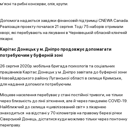
м’ясні та рибні консерви, олія, крупи.
Допомога надається завдяки фінансовій підтримці CNEWA Canada.
Реалізація проекту почалася 21 серпня. Тоді 75 наборів отримали
хворі, які перебувають на лікуванні в Чернівецькій обласній клінічній
лікарні.
Карітас Донецьк у м. Дніпро продовжує допомагати
потребуючим у буферній зоні
26 серпня 2020р. мобільна бригада психологів та соціальних
працівників Карітас Донецьк у м. Дніпро завітала до буферної зони
Новоайдарського району Луганської області в селище Кримське,
для надання допомоги потребуючим.
Місцеве населення перебуває у стані постійної тривоги, не тільки
через близькість до лінії зіткнення, але й через пандемію COVID-19.
Найближчий до селища «цивілізований світ» з лікарнею
знаходиться на відстані у 70 кілометрів на правому березі річки
Сіверський Донець, дістатися куди можливо тільки через понтонну
переправу.