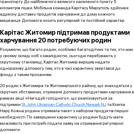
транспорту. До найближчого великого населеного пункту 5
кілометрів пішки. Мобільна команда Карітасу Маріуполь здійснює
адресну доставку продуктів харчування до дому кожного
мешканця. Допомога носить регулярний та постійний характер.
Карітас Житомир підтримав продуктами
харчування 20 потребуючих родин
Розуміючи, що багато родин, особливо багатодітних та тих, хто має
у своєму складі осіб з інвалідністю, сьогодні перебувають у
скрутному становищі, Карітас Житомир вирішив надати
одноразову допомогу тим, хто в часі карантину звертався до
фонду з таким проханням.
20 родин з Житомира та Житомирського району, що знаходяться у
скрутних обставинах, отримали допомогу продуктами харчування в
рамках акції «Нагодуй голодного», що реалізовується за
підтримки
St. John Ukrainian Catholic Church Newark NJ
та Ksenia
Hapij. Кожна родина отримала пакет з набором продуктів першої
необхідності. По завершенні карантину ці родини будуть мати
можливість при потребі подати заяву на отримання регулярної
допомоги.