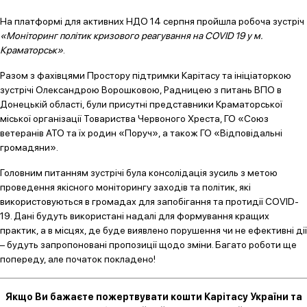
На платформі для активних НДО 14 серпня пройшла робоча зустріч
«Моніторинг політик кризового реагування на COVID 19 у м.
Краматорськ»
.
Разом з фахівцями Простору підтримки Карітасу та ініціаторкою
зустрічі Олександрою Ворошковою, Радницею з питань ВПО в
Донецькій області, були присутні представники Краматорської
міської організації Товариства Червоного Хреста, ГО «Союз
ветеранів АТО та їх родин «Поруч», а також ГО «Відповідальні
громадяни».
Головним питанням зустрічі була консолідація зусиль з метою
проведення якісного моніторингу заходів та політик, які
використовуються в громадах для запобігання та протидії COVID-
19. Дані будуть використані надалі для формування кращих
практик, а в місцях, де буде виявлено порушення чи не ефективні дії
– будуть запропоновані пропозиції щодо зміни. Багато роботи ще
попереду, але початок покладено!
Якщо Ви бажаєте пожертвувати кошти Карітасу України та