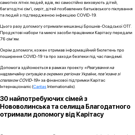
самотніх літніх людей, вдів, які самостійно виховують дітей,
багатодітні сім’ї, сиріт, дітей позбавлених батьківського піклування
та людей з підтвердженою інфекцією COVID-19.
Цього разу допомогу отримали мешканці Брошнів-Осадської ОТГ.
Продуктові набори та миючі засоби працівники Карітасу передали
76 сім’ям.
Окрім допомоги, кожен отримав інформаційний бюлетень про
поширення COVID-19 та про заходи безпеки під час пандемії.
Допомога здійснюється в рамках проекту
«Реагування на
надзвичайну ситуацію в окремих регіонах України, пов’язане зі
спалахом COVID-19»
за фінансової підтримки Карітас
Інтернаціоналіс (
Caritas
Internationalis).
30 найпотребуючих сімей з
Нововолинська та селища Благодатного
отримали допомогу від Карітасу