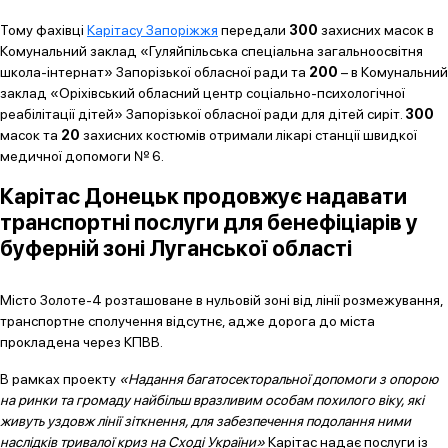
Тому фахівці
Карітасу Запоріжжя
передали
300
захисних масок в
Комунальний заклад «Гуляйпільська спеціальна загальноосвітня
школа-інтернат» Запорізької обласної ради та
200
– в Комунальний
заклад «Оріхівський обласний центр соціально-психологічної
реабілітації дітей» Запорізької обласної ради для дітей сиріт.
300
масок та
20
захисних костюмів отримали лікарі станції швидкої
медичної допомоги № 6.
Карітас Донецьк продовжує надавати
транспортні послуги для бенефіціарів у
буферній зоні Луганської області
Місто Золоте-4 розташоване в нульовій зоні від лінії розмежування,
транспортне сполучення відсутнє, адже дорога до міста
прокладена через КПВВ.
В рамках проекту
«Надання багатосекторальної допомоги з опорою
на ринки та громаду найбільш вразливим особам похилого віку, які
живуть уздовж лінії зіткнення, для забезпечення подолання ними
наслідків тривалої криз на Сході України»
Карітас надає послуги із