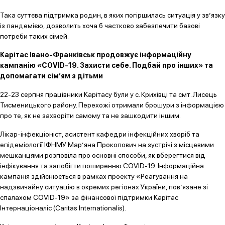
Така суттєва підтримка родин, в яких погіршилась ситуація у зв’язку
із пандемією, дозволить хоча б частково забезпечити базові
потреби таких сімей.
Карітас Івано-Франківськ
продовжує інформаційну
кампанію «COVID-19. Захисти себе. Подбай про інших» та
допомагати сім’ям з дітьми
22-23 серпня працівники Карітасу були у с. Крихівці та смт. Лисець
Тисменицького району. Перехожі отримали брошури з інформацією
про те, як не захворіти самому та не зашкодити іншим.
Лікар-інфекціоніст, асистент кафедри інфекційних хворіб та
епідеміології ІФНМУ Мар’яна Прокопович на зустрічі з місцевими
мешканцями розповіла про основні способи, як вберегтися від
інфікування та запобігти поширенню COVID-19. Інформаційна
кампанія здійснюється в рамках проекту «Реагування на
надзвичайну ситуацію в окремих регіонах України, пов’язане зі
спалахом COVID-19» за фінансової підтримки Карітас
Інтернаціоналіс (Caritas Internationalis).