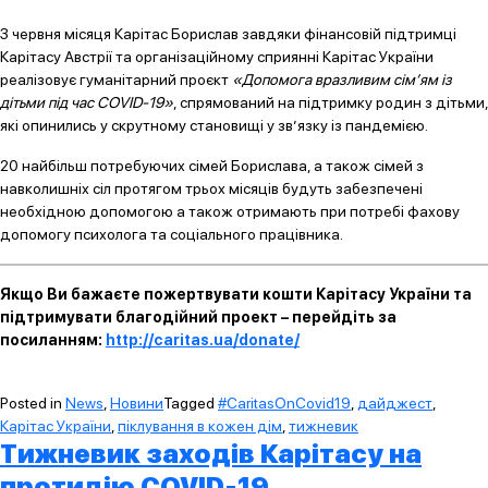
З червня місяця Карітас Борислав завдяки фінансовій підтримці
Карітасу Австрії та організаційному сприянні Карітас України
реалізовує гуманітарний проєкт
«Допомога вразливим сім’ям із
дітьми під час COVID-19»
, спрямований на підтримку родин з дітьми,
які опинились у скрутному становищі у зв’язку із пандемією.
20 найбільш потребуючих сімей Борислава, а також сімей з
навколишніх сіл протягом трьох місяців будуть забезпечені
необхідною допомогою а також отримають при потребі фахову
допомогу психолога та соціального працівника.
Якщо Ви бажаєте пожертвувати кошти Карітасу України та
підтримувати благодійний проект – перейдіть за
посиланням:
http://caritas.ua/donate/
Posted in
News
,
Новини
Tagged
#CaritasOnCovid19
,
дайджест
,
Карітас України
,
піклування в кожен дім
,
тижневик
Тижневик заходів Карітасу на
протидію COVID-19