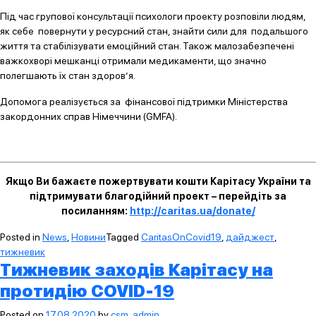
Під час групової консультації психологи проекту розповіли людям,
як себе повернути у ресурсний стан, знайти сили для подальшого
життя та стабілізувати емоційний стан. Також малозабезпечені
важкохворі мешканці отримали медикаменти, що значно
полегшають їх стан здоров’я.
Допомога реалізується за фінансової підтримки Міністерства
закордонних справ Німеччини (GMFA).
Якщо Ви бажаєте пожертвувати кошти Карітасу України та
підтримувати благодійний проект – перейдіть за
посиланням:
http://caritas.ua/donate/
Posted in
News
,
Новини
Tagged
CaritasOnCovid19
,
дайджест
,
тижневик
Тижневик заходів Карітасу на
протидію COVID-19
Posted on
17.08.2020
by
csm_admin