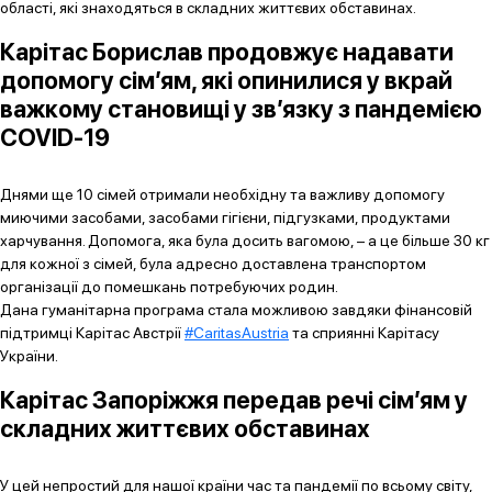
області, які знаходяться в складних життєвих обставинах.
Карітас Борислав продовжує надавати
допомогу сім’ям, які опинилися у вкрай
важкому становищі у зв’язку з пандемією
COVID-19
Днями ще 10 сімей отримали необхідну та важливу допомогу
миючими засобами, засобами гігієни, підгузками, продуктами
харчування. Допомога, яка була досить вагомою, – а це більше 30 кг
для кожної з сімей, була адресно доставлена транспортом
організації до помешкань потребуючих родин.
Дана гуманітарна програма стала можливою завдяки фінансовій
підтримці Карітас Австрії
#CaritasAustria
та сприянні Карітасу
України.
Карітас Запоріжжя передав речі сім’ям у
складних життєвих обставинах
У цей непростий для нашої країни час та пандемії по всьому світу,