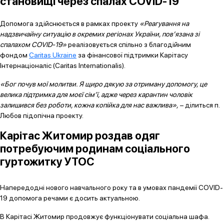
становищі через спалах COVID-19
Допомога здійснюється в рамках проекту
«Реагування на
надзвичайну ситуацію в окремих регіонах України, пов’язана зі
спалахом COVID-19»
реалізовується спільно з благодійним
фондом
Caritas Ukraine
за фінансової підтримки Карітасу
Інтернаціоналіс (Caritas Internationalis).
«Бог почув мої молитви. Я щиро дякую за отриману допомогу, це
велика підтримка для моєї сім’ї, адже через карантин чоловік
залишився без роботи, кожна копійка для нас важлива»,
– ділиться п.
Любов підопічна проекту.
Карітас Житомир роздав одяг
потребуючим родинам соціального
гуртожитку УТОС
Напередодні нового навчального року та в умовах пандемії COVID-
19 допомога речами є досить актуальною.
В Карітасі Житомир продовжує функціонувати соціальна шафа.