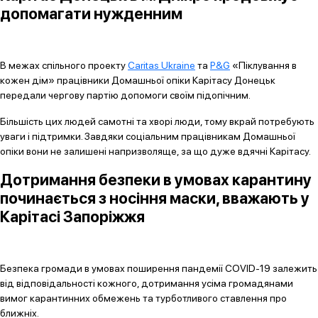
допомагати нужденним
В межах спільного проекту
Caritas Ukraine
та
P&G
«Піклування в
кожен дім» працівники Домашньої опіки Карітасу Донецьк
передали чергову партію допомоги своїм підопічним.
Більшість цих людей самотні та хворі люди, тому вкрай потребують
уваги і підтримки. Завдяки соціальним працівникам Домашньої
опіки вони не залишені напризволяще, за що дуже вдячні Карітасу.
Дотримання безпеки в умовах карантину
починається з носіння маски, вважають у
Карітасі Запоріжжя
Безпека громади в умовах поширення пандемії COVID-19 залежить
від відповідальності кожного, дотримання усіма громадянами
вимог карантинних обмежень та турботливого ставлення про
ближніх.