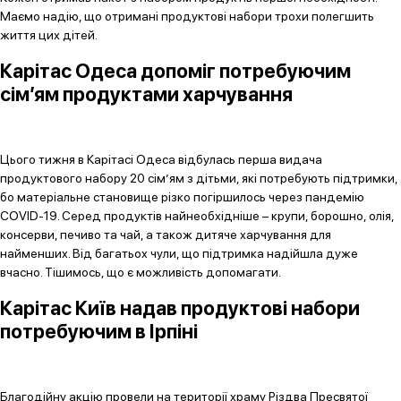
Маємо надію, що отримані продуктові набори трохи полегшить
життя цих дітей.
Карітас Одеса допоміг потребуючим
сім’ям продуктами харчування
Цього тижня в Карітасі Одеса відбулась перша видача
продуктового набору 20 сім’ям з дітьми, які потребують підтримки,
бо матеріальне становище різко погіршилось через пандемію
COVID-19. Серед продуктів найнеобхідніше – крупи, борошно, олія,
консерви, печиво та чай, а також дитяче харчування для
найменших. Від багатьох чули, що підтримка надійшла дуже
вчасно. Тішимось, що є можливість допомагати.
Карітас Київ надав продуктові набори
потребуючим в Ірпіні
Благодійну акцію провели на території храму Різдва Пресвятої