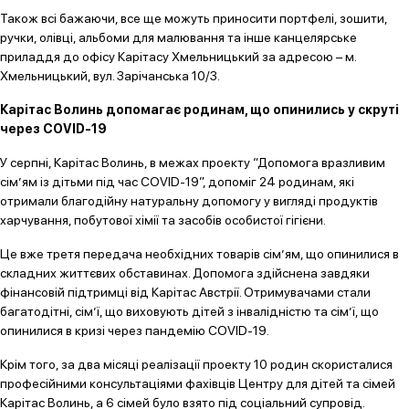
Також всі бажаючи, все ще можуть приносити портфелі, зошити,
ручки, олівці, альбоми для малювання та інше канцелярське
приладдя до офісу Карітасу Хмельницький за адресою – м.
Хмельницький, вул. Зарічанська 10/3.
Кар
ітас Волинь допомагає родинам, що опинились у скруті
через
COVID
-19
У серпні, Карітас Волинь, в межах проекту “Допомога вразливим
сім’ям із дітьми під час COVID-19”, допоміг 24 родинам, які
отримали благодійну натуральну допомогу у вигляді продуктів
харчування, побутової хімії та засобів особистої гігієни.
Це вже третя передача необхідних товарів сім’ям, що опинилися в
складних життєвих обставинах. Допомога здійснена завдяки
фінансовій підтримці від Карітас Австрії. Отримувачами стали
багатодітні, сім’ї, що виховують дітей з інвалідністю та сім’ї, що
опинилися в кризі через пандемію COVID-19.
Крім того, за два місяці реалізації проекту 10 родин скористалися
професійними консультаціями фахівців Центру для дітей та сімей
Карітас Волинь, а 6 сімей було взято під соціальний супровід.