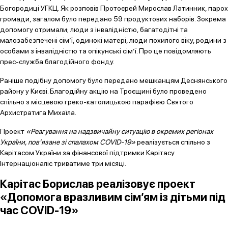
Богородиці УГКЦ. Як розповів Протоєрей Мирослав Латинник, парох
громади, загалом було передано 59 продуктових наборів. Зокрема
допомогу отримали; люди з інвалідністю, багатодітні та
малозабезпечені сім’ї, одинокі матері, люди похилого віку, родини з
особами з інвалідністю та опікунські сім’ї. Про це повідомляють
прес-служба благодійного фонду.
Раніше подібну допомогу було передано мешканцям Деснянського
району у Києві. Благодійну акцію на Троєщині було проведено
спільно з місцевою греко-католицькою парафією Святого
Архистратига Михаїла.
Проект
«Реагування на надзвичайну ситуацію в окремих регіонах
України, пов’язане зі спалахом СОVID-19»
реалізується спільно з
Карітасом України за фінансової підтримки Карітасу
Інтернаціоналіс триватиме три місяці.
Карітас Борислав реалізовує проект
«
Допомога вразливим сім’ям із дітьми під
час C
OVID
-19
»