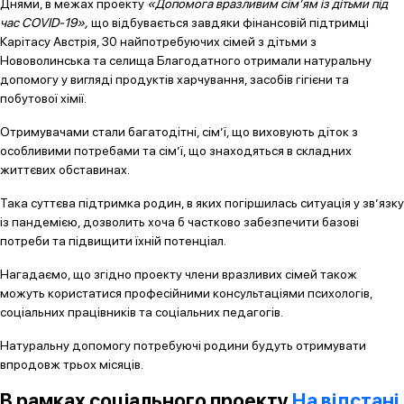
Днями, в межах проекту
«Допомога вразливим сім’ям із дітьми під
час COVID-19»,
що відбувається завдяки фінансовій підтримці
Карітасу Австрія, 30 найпотребуючих сімей з дітьми з
Нововолинська та селища Благодатного отримали натуральну
допомогу у вигляді продуктів харчування, засобів гігієни та
побутової хімії.
Отримувачами стали багатодітні, сім’ї, що виховують діток з
особливими потребами та сім’ї, що знаходяться в складних
життєвих обставинах.
Така суттєва підтримка родин, в яких погіршилась ситуація у зв’язку
із пандемією, дозволить хоча б частково забезпечити базові
потреби та підвищити їхній потенціал.
Нагадаємо, що згідно проекту члени вразливих сімей також
можуть користатися професійними консультаціями психологів,
соціальних працівників та соціальних педагогів.
Натуральну допомогу потребуючі родини будуть отримувати
впродовж трьох місяців.
В рамках соціального проекту
На відстані