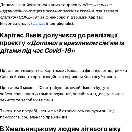
Допомога здійснюється в рамках проекту
«Реагування на
надзвичайну ситуацію в окремих регіонах України, пов’язане зі
спалахом COVID-19»
за фінансової підтримки Карітас
Інтернаціоналіс (
Caritas
Internationalis).
Карітас Львів долучився до реалізації
проєкту
«Допомога вразливим сім’ям із
дітьми під час Covid-19»
Проєкт реалізовується Карітасом Львова за фінансової підтримки
Caritas Austria та організаційного сприяння Карітасу України.
Протягом 3 місяців 20 потребуючих сімей Львова будуть
забезпечені продуктами харчування, засобами індивідуального
захисту та засобами гігієни.
Також, при потребі, члени сімей отримають консультації від
психолога, соціального працівника.
В Хмельницькому людям літнього віку