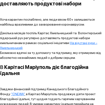
доставляють продуктові набори
Хоча карантин послаблено, але люди віком 60+ залишаються
найбільш вразливими до захворювання коронавірусом.
Декілька місяців поспіль Карітас Хмельницький та Волонтерський
лідерський рух регулярно доставляють продуктові набори
хмельничанам в рамках соціальної ініціативи
На відстані руки –
Хмельницький
.
Безмежно вдячні за ту допомогу та підтримку, яку отримуємо від
абсолютно незнайомих людей з добрим серцем.
В
Карітасі Маріуполь діє благодійна
їдальня
Завдяки фінансовій підтримці Канадського Благодійного
Фонду
“CNEWA”
, в Карітасі Маріуполь продовжує діяти проект
благодійної їдальні, тут щодня годують гарячим харчуванням
нужденних людей. В умовах карантину їдальня перейшла на