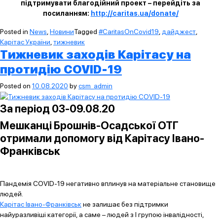
підтримувати благодійний проект – перейдіть за
посиланням:
http://caritas.ua/donate/
Posted in
News
,
Новини
Tagged
#CaritasOnCovid19
,
дайджест
,
Карітас України
,
тижневик
Тижневик заходів Карітасу на
протидію COVID-19
Posted on
10.08.2020
by
csm_admin
За період 03-09.08.20
Мешканці Брошнів-Осадської ОТГ
отримали допомогу від Карітасу Івано-
Франківськ
Пандемія COVID-19 негативно вплинув на матеріальне становище
людей.
Карітас Івано-Франківськ
не залишає без підтримки
найуразливіші категорії, а саме – людей з І групою інвалідності,