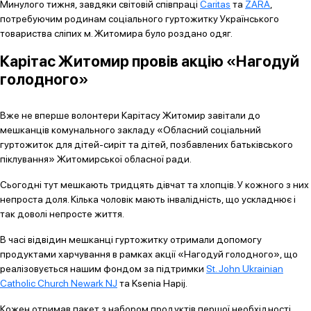
Минулого тижня, завдяки світовій співпраці
Caritas
та
ZARA
,
потребуючим родинам соціального гуртожитку Українського
товариства сліпих м. Житомира було роздано одяг.
Карітас Житомир провів акцію «Нагодуй
голодного»
Вже не вперше волонтери Карітасу Житомир завітали до
мешканців комунального закладу «Обласний соціальний
гуртожиток для дітей-сиріт та дітей, позбавлених батьківського
піклування» Житомирської обласної ради.
Сьогодні тут мешкають тридцять дівчат та хлопців. У кожного з них
непроста доля. Кілька чоловік мають інвалідність, що ускладнює і
так доволі непросте життя.
В часі відвідин мешканці гуртожитку отримали допомогу
продуктами харчування в рамках акції «Нагодуй голодного», що
реалізовується нашим фондом за підтримки
St. John Ukrainian
Catholic Church Newark NJ
та Ksenia Hapij.
Кожен отримав пакет з набором продуктів першої необхідності.