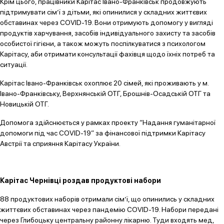
Крім цього, працівники Карітас Івано-Франківськ продовжують
підтримувати сім’ї з дітьми, які опинилися у складних життєвих
обставинах через COVID-19. Вони отримують допомогу у вигляді
продуктів харчування, засобів індивідуального захисту та засобів
особистої гігієни, а також можуть поспілкуватися з психологом
Карітасу, аби отримати консультації фахівця щодо їхніх потреб та
ситуації.
Карітас Івано-Франківськ охоплює 20 сімей, які проживають у м.
Івано-Франківську, Верхнянській ОТГ, Брошнів-Осадській ОТГ та
Новицькій ОТГ.
Допомога здійснюється у рамках проекту “Надання гуманітарної
допомоги під час COVID-19” за фінансової підтримки Карітасу
Австрії та сприяння Карітасу України.
Карітас Чернівці роздав продуктові набори
88 продуктових наборів отримали сім’ї, що опинились у складних
життєвих обставинах через пандемію COVID-19. Набори передані
через Глибоцьку центральну районну лікарню. Туди входять мед,