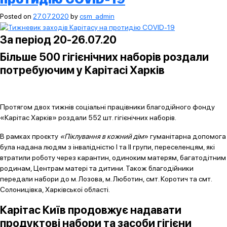
Posted on
27.07.2020
by
csm_admin
За період 20-26.07.20
Більше 500 гігієнічних наборів роздали
потребуючим у Карітасі Харків
Протягом двох тижнів соціальні працівники благодійного фонду
«Карітас Харків» роздали 552 шт. гігієнічних наборів.
В рамках проєкту
«Піклування в кожний дім
» гуманітарна допомога
була надана людям з інвалідністю I та II групи, переселенцям, які
втратили роботу через карантин, одиноким матерям, багатодітним
родинам, Центрам матері та дитини. Також благодійники
передали набори до м. Лозова, м. Люботин, смт. Коротич та смт.
Солоницівка, Харківської області.
Карітас Київ продовжує надавати
продуктові набори та засоби гігієни