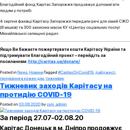
Благодійний фонд Карітас Запоріжжя продовжує допомагати
людям у потребі.
4 серпня фахівці Карітасу Запоріжжя передали речі для сімей СЖО
(8 мішків) та 300 захисних масок КУ «Центру соціальних послуг
Михайлівської селищної ради».
Якщо Ви бажаєте пожертвувати кошти Карітасу України та
підтримувати благодійний проект – перейдіть за
посиланням:
http://caritas.ua/donate/
Posted in
News
,
Новини
Tagged
#CaritasOnCovid19
,
дайджест
,
піклування в кожен дім
,
тижневик
Тижневик заходів Карітасу на
протидію COVID-19
Posted on
03.08.2020
by
csm_admin
За період 27.07-02.08.20
Карітас Донецьк в м.
Дніпро продовжує