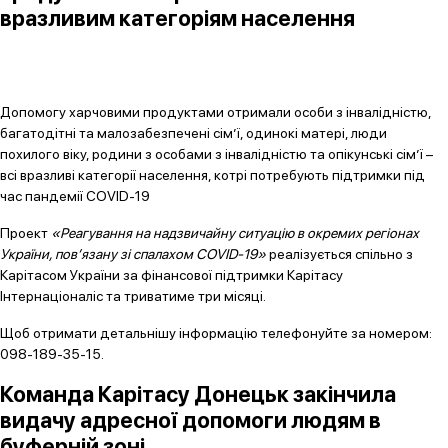
вразливим категоріям населення
Допомогу харчовими продуктами отримали особи з інвалідністю,
багатодітні та малозабезпечені сім’ї, одинокі матері, люди
похилого віку, родини з особами з інвалідністю та опікунські сім’ї –
всі вразливі категорії населення, котрі потребують підтримки під
час пандемії СОVID-19
Проект
«Реагування на надзвичайну ситуацію в окремих регіонах
України, пов’язану зі спалахом СОVID-19»
реалізується спільно з
Карітасом України за фінансової підтримки Карітасу
Інтернаціоналіс та триватиме три місяці.
Щоб отримати детальнішу інформацію телефонуйте за номером:
098-189-35-15.
Команда Карітасу Донецьк закінчила
видачу адресної допомоги людям в
буферній зоні