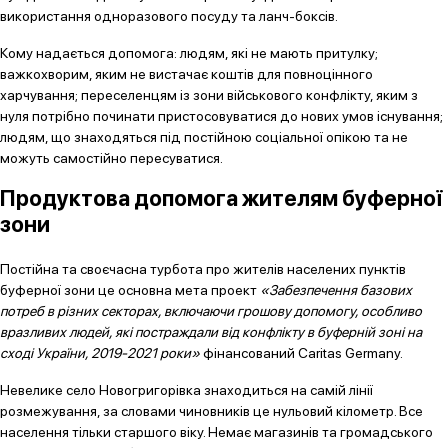
використання одноразового посуду та ланч-боксів.
Кому надається допомога: людям, які не мають притулку;
важкохворим, яким не вистачає коштів для повноцінного
харчування; переселенцям із зони військового конфлікту, яким з
нуля потрібно починати пристосовуватися до нових умов існування;
людям, що знаходяться під постійною соціальної опікою та не
можуть самостійно пересуватися.
Продуктова допомога жителям буферної
зони
Постійна та своєчасна турбота про жителів населених пунктів
буферної зони це основна мета проект
«Забезпечення базових
потреб в різних секторах, включаючи грошову допомогу, особливо
вразливих людей, які постраждали від конфлікту в буферній зоні на
сході України, 2019-2021 роки»
фінансований Caritas Germany.
Невелике село Новогригорівка знаходиться на самій лінії
розмежування, за словами чиновників це нульовий кілометр. Все
населення тільки старшого віку. Немає магазинів та громадського