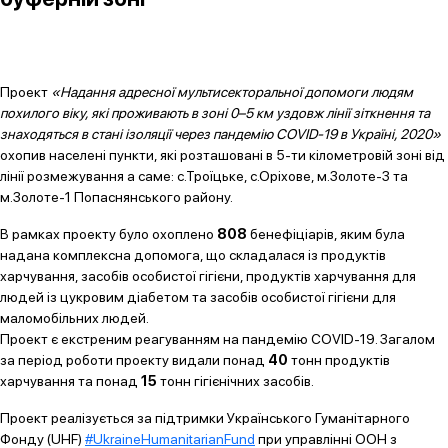
Проект
«Надання адресної мультисекторальної допомоги людям
похилого віку, які проживають в зоні 0–5 км уздовж лінії зіткнення та
знаходяться в стані ізоляції через пандемію COVID-19 в Україні, 2020»
охопив населені пункти, які розташовані в 5-ти кілометровій зоні від
лінії розмежування а саме: с.Троїцьке, с.Оріхове, м.Золоте-3 та
м.Золоте-1 Попаснянського району.
В рамках проекту було охоплено
808
бенефіціарів, яким була
надана комплексна допомога, що складалася із продуктів
харчування, засобів особистої гігієни, продуктів харчування для
людей із цукровим діабетом та засобів особистої гігієни для
маломобільних людей.
Проект є екстреним реагуванням на пандемію COVID-19. Загалом
за період роботи проекту видали понад
40
тонн продуктів
харчування та понад
15
тонн гігієнічних засобів.
Проект реалізується за підтримки Українського Гуманітарного
Фонду (UHF)
#UkraineHumanitarianFund
при управлінні ООН з