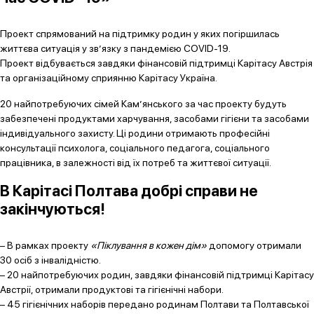
Проект спрямований на підтримку родин у яких погіршилась
життєва ситуація у зв’язку з пандемією COVID-19.
Проект відбувається завдяки фінансовій підтримці Карітасу Австрія
та організаційному сприянню Карітасу Україна.
20 найпотребуючих сімей Кам’янського за час проекту будуть
забезпечені продуктами харчування, засобами гігієни та засобами
індивідуального захисту. Ці родини отримають професійні
консультації психолога, соціального педагога, соціального
працівника, в залежності від їх потреб та життєвої ситуації.
В Карітасі Полтава добрі справи не
закінчуються!
– В рамках проекту
«Піклування в кожен дім»
допомогу отримали
30 осіб з інвалідністю.
– 20 найпотребуючих родин, завдяки фінансовій підтримці Карітасу
Австрії, отримали продуктові та гігієнічні набори.
– 45 гігієнічних наборів передано родинам Полтави та Полтавської