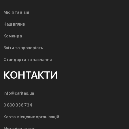
Місія та візія
Наш вплив
Команда
Звіти та прозорість
Стандарти та навчання
КОНТАКТИ
info@caritas.ua
0 800 336 734
Карта місцевих організацій
Механізм скарг