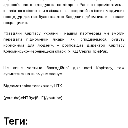
здоров’я часто відвідують цю лікарню. Раніше переміщатись з
інвалідного візочка чи з ліжка після операцій та інших медичних
процедур для них було складно. Завдяки підйомникам – справи
покращилися.
«Завдяки Карітасу України і нашим партнерам ми змогли
передати підйомники лікарні, які, сподіваємося, будуть
корисними для людей», – розповідає директор Карітасу
Коломийсько-Чернівецької єпархії УГКЦ Сергій Триф’як.
Це лише частина благодійної діяльності Карітасу, тож
зупинятися на цьому не планує…
Відеоматеріал телеканалу НТК.
{youtube}eNT9ycj5JiE{/youtube}
Теги: