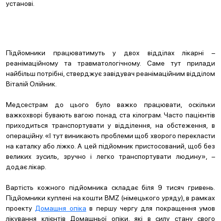
установі.
Підйомники працюватимуть у двох відділах лікарні –
реанімаційному та травматологічному. Саме тут прилади
найбільш потрібні, стверджує завідувач реанімаційним відділом
Віталій Олійник.
Медсестрам до цього було важко працювати, оскільки
важкохворі бувають вагою понад ста кілограм. Часто пацієнтів
приходиться транспортувати у відділення, на обстеження, в
операційну. «І тут виникають проблеми щоб хворого перекласти
на каталку або ліжко. А цей підйомник пристосований, щоб без
великих зусиль, зручно і легко транспортувати людину», –
додає лікар.
Вартість кожного підйомника складає біля 9 тисяч гривень.
Підйомники куплені на кошти BMZ (німецького уряду), в рамках
проекту
Домашня опіка
в першу чергу для покращення умов
лікування клієнтів Домашньої опіки, які в силу стану свого