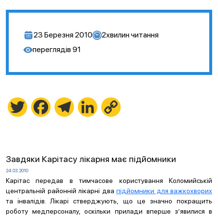
23 Березня 2010
2
хвилин читання
переглядів
91
Twitter
Facebook
Telegram
LinkedIn
Copy
Link
Завдяки Карітасу лікарня має підйомники
24.03.2010
Карітас передав в тимчасове користування Коломийській
центральній районній лікарні два
підйомники для важкохворих
та інвалідів. Лікарі стверджують, що це значно покращить
роботу медперсоналу, оскільки прилади вперше з’явилися в