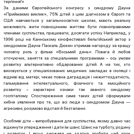
терпіння!»
За даними Європейського конгресу з синдрому Дауна
«Приймаємо виклик», 75% дітей з цим діагнозом в Європі та
США навчаються у загальноосвітніх школах, мають реальну
можливість жити повноцінним життям: бути повноправними
членами суспільства, працювати, досягати успіху. Наприклад, у
1996 році на Каннському кінофестивалі бельгійський актор з
синдромом Дауна Паскаль Дюкен отримав нагороду за кращу
чоловічу роль у фільмі «Восьмий день». Повага й любов
оточуючих, заняття за спеціальними програмами – ось умови
розвитку альтернативно обдарованих дітей. А на тих, хто
виховується у спеціалізованих медичних закладах в ізоляції і
відриві від матері, чекає повна деградація і нежиттєздатність,
гальмування інтелектуального, фізичного та емоційного
розвитку – характерні ознаки так званого синдрому
госпіталізму. Спостереження саме таких дітей сформували
хибне уявлення про те, що всі люди з синдромом Дауна —
агресивні, розумово відсталі й безталанні.
Особливі діти – випробування для суспільства, якому давно час
відкинути упередження і дати їм шанс. Шанс на турботу, родину
і розвиток. І якщо держава не здатна зробити цей крок