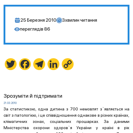
25 Березня 2010
3
хвилин читання
переглядів
86
Twitter
Facebook
Telegram
LinkedIn
Copy
Link
Зрозуміти й підтримати
21.03.2010
За статистикою, одна дитина з 700 немовлят з`являється на
світ з патологією, і це співвідношення однакове в різних країнах,
кліматичних зонах, соціальних прошарках. За даними
Міністерства охорони здоров`я України у країні в рік