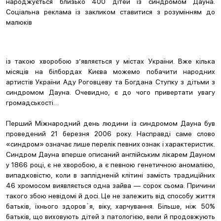
народжується близько 400 дітей із синдромом Дауна.
Соціальна реклама із закликом ставитися з розумінням до
малюків
із такою хворобою з’являється у містах України. Вже кілька
місяців на білбордах Києва можемо побачити народних
артистів України Аду Роговцеву та Богдана Ступку з дітьми з
синдромом Дауна. Очевидно, є до чого привертати увагу
громадськості…
Перший Міжнародний день людини із синдромом Дауна був
проведений 21 березня 2006 року. Насправді саме слово
«синдром» означає лише перелік певних ознак і характеристик.
Синдром Дауна вперше описаний англійським лікарем Дауном
у 1866 році, є не хворобою, а є певною генетичною аномалією,
випадковістю, коли в заплідненій клітині замість традиційних
46 хромосом виявляється одна зайва — сорок сьома. Причини
такого збою невідомі й досі. Це не залежить від способу життя
батьків, їхнього здоров`я, віку, харчування. Більше, ніж 50%
батьків, що виховують дітей з патологією, вели й продовжують