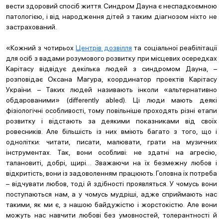
вести здоровий спосіб життя. Синдром Дауна є неспадкоємною
патологією, і від народження дітей з таким діагнозом ніхто не
застрахований.
«Кожний з чотирьох
Центрів дозвілля
та соціальної реабілітації
для осіб з вадами розумового розвитку при місцевих осередках
Карітасу відвідує декілька людей з синдромом Дауна, –
розповідає Оксана Магура, координатор проектів Карітасу
України. – Таких людей називають інколи «альтернативно
обдарованими» (differently abled). Ці люди мають деякі
фізіологічні особливості, тому повільніше проходять різні етапи
розвитку і відстають за деякими показниками від своїх
ровесників. Але більшість із них вміють багато з того, що і
однолітки: читати, писати, малювати, грати на музичних
інструментах. Так, вони особливі: не здатні на агресію,
талановиті, добрі, щирі… Зважаючи на їх безмежну любов і
відкритість, вони із задоволенням працюють. Головна їх потреба
– відчувати любов, тоді й здібності проявляться. У чомусь вони
поступаються нам, а у чомусь мудріші, адже сприймають нас
такими, як ми є, з нашою байдужістю і жорстокістю. Але вони
можуть нас навчити любові без умовностей, толерантності й