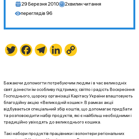
29 Березня 2010
2
хвилин читання
переглядів
96
Twitter
Facebook
Telegram
LinkedIn
Copy
Link
Бажаючи допомогти потребуючим людям і в час великодніх
свят донести їм особливу підтримку, світло і радість Воскресіння
Господнього, щороку організації Карітасу України влаштовують
благодійну акцію «Великодній кошик». В рамках акції
відбувається спеціальний збір коштів, що допомагає придбати
та розповсюдити набір продуктів, які є найбільш необхідними і
традиційно увіходять до великоднього кошика.
Такі набори продуктів працівники і волонтери регіональних