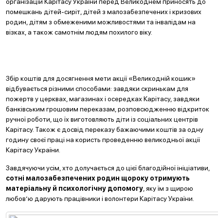
організацій Карітасу України перед Великоднем приносять до
помешкань дітей-сиріт, дітей з малозабезпечених і кризових
родин, дітям з обмеженими можливостями та інвалідам на
візках, а також самотнім людям похилого віку.
Збір коштів для досягнення мети акції «Великодній кошик»
відбувається різними способами: завдяки скринькам для
пожертв у церквах, магазинах і осередках Карітасу, завдяки
банківським грошовим переказам, розповсюдженню відкриток
ручної роботи, що їх виготовляють діти із соціальних центрів
Карітасу. Також є досвід переказу бажаючими коштів за одну
годину своєї праці на користь проведенню великодньої акції
Карітасу України.
Завдячуючи усім, хто долучається до цієї благодійної ініціативи,
сотні малозабезпечених родин щороку отримують
матеріальну й психологічну допомогу
, яку їм з щирою
любов’ю дарують працівники і волонтери Карітасу України.