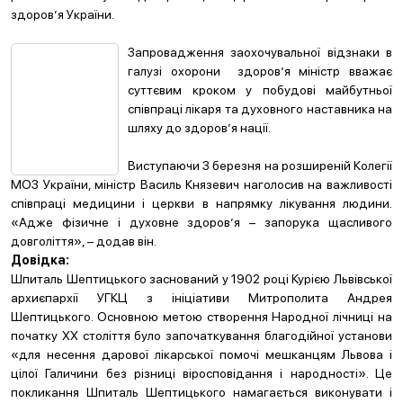
здоров’я України.
Запровадження заохочувальної відзнаки в
галузі охорони здоров’я міністр вважає
суттєвим кроком у побудові майбутньої
співпраці лікаря та духовного наставника на
шляху до здоров’я нації.
Виступаючи 3 березня на розширеній Колегії
МОЗ України, міністр Василь Князевич наголосив на важливості
співпраці медицини і церкви в напрямку лікування людини.
«Адже фізичне і духовне здоров’я – запорука щасливого
довголіття», – додав він.
Довідка:
Шпиталь Шептицького заснований у 1902 році Курією Львівської
архиєпархії УГКЦ з ініціативи Митрополита Андрея
Шептицького. Основною метою створення Народної лічниці на
початку XX століття було започаткування благодійної установи
«для несення дарової лікарської помочі мешканцям Львова і
цілої Галичини без різниці віросповідання і народності». Це
покликання Шпиталь Шептицького намагається виконувати і