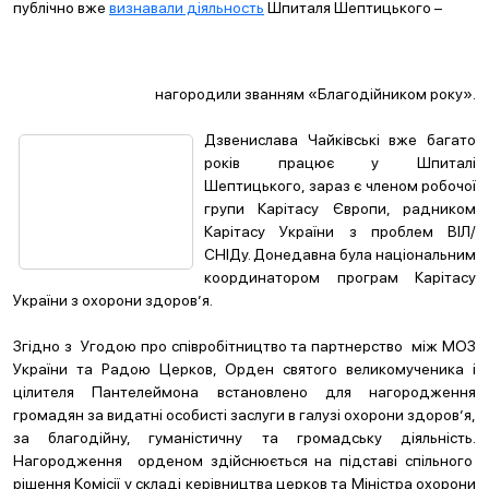
публічно вже
визнавали діяльность
Шпиталя Шептицького –
нагородили званням «Благодійником року».
Дзвенислава Чайківські вже багато
років працює у Шпиталі
Шептицького, зараз є членом робочої
групи Карітасу Європи, радником
Карітасу України з проблем ВІЛ/
СНІДу. Донедавна була національним
координатором програм Карітасу
України з охорони здоров’я.
Згідно з Угодою про співробітництво та партнерство між МОЗ
України та Радою Церков, Орден святого великомученика і
цілителя Пантелеймона встановлено для нагородження
громадян за видатні особисті заслуги в галузі охорони здоров’я,
за благодійну, гуманістичну та громадську діяльність.
Нагородження орденом здійснюється на підставі спільного
рішення Комісії у складі керівництва церков та Міністра охорони