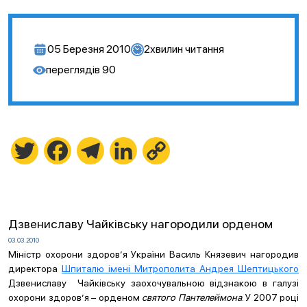
05 Березня 2010
2
хвилин читання
переглядів
90
Twitter
Facebook
Telegram
LinkedIn
Copy
Link
Дзвениславу Чайківську нагородили орденом
03.03.2010
Міністр охорони здоров’я України Василь Князевич нагородив
директора
Шпиталю імені Митрополита Андрея Шептицького
Дзвениславу Чайківську заохочувальною відзнакою в галузі
охорони здоров’я – орденом
святого Пантелеймона
. У 2007 році