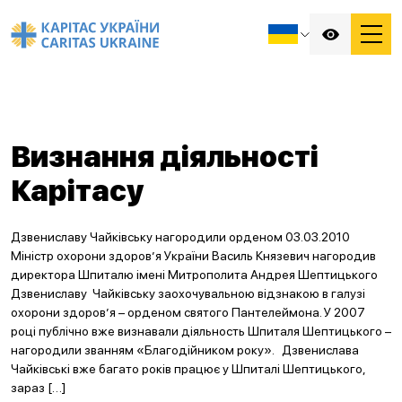
Визнання діяльності
Карітасу
Дзвениславу Чайківську нагородили орденом 03.03.2010
Міністр охорони здоров’я України Василь Князевич нагородив
директора Шпиталю імені Митрополита Андрея Шептицького
Дзвениславу Чайківську заохочувальною відзнакою в галузі
охорони здоров’я – орденом святого Пантелеймона. У 2007
році публічно вже визнавали діяльность Шпиталя Шептицького –
нагородили званням «Благодійником року». Дзвенислава
Чайківські вже багато років працює у Шпиталі Шептицького,
зараз […]