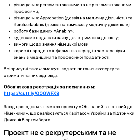
різницю між регламентованими та не регламентованими
професіями;
різницю між Approbation (дозвіл на медичну діяльність) та
Berufserlaubnis (дозвіл на тимчасову медичну діяльність);
роботу бази даних «Anabin»;
куди саме подавати заяву для отримання дозволу;
вимоги щодо знання німецької мови;
корисні поради та інформацію перед і в час перевірки
знань з медицини та професійної придатності.
Всі присутні також зможуть задати питання експерту та
отримати на них відповіді.
Обов’язкова реєстрація за посиланням:
https://cutt.ly/OOOWFX9
⠀
Захід проводиться в межах проекту «Обізнаний та готовий до
Німеччини», що реалізовується Карітасом України за підтримки
Дияконії Вюртемберга.
Проект не є рекрутерським та не