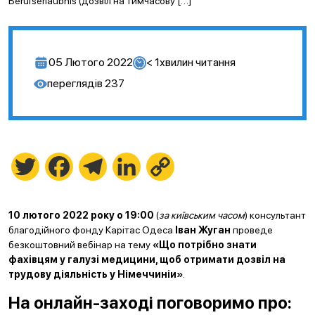
Berufserlaubnis (дозвіл на тимчасову […]
05 Лютого 2022
< 1
хвилин читання
переглядів
237
Twitter
Facebook
Telegram
LinkedIn
Copy
Link
10 лютого 2022 року о 19:00
(
за київським часом
) консультант
благодійного фонду Карітас Одеса
Іван Жуган
проведе
безкоштовний вебінар на тему
«Що потрібно знати
фахівцям у галузі медицини, щоб отримати дозвіл на
трудову діяльність у Німеччиніи»
.
На онлайн-заході поговоримо про: