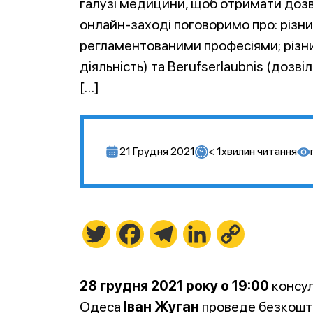
галузі медицини, щоб отримати дозві
онлайн-заході поговоримо про: різн
регламентованими професіями; різни
діяльність) та Berufserlaubnis (дозв
[…]
21 Грудня 2021
< 1
хвилин читання
Twitter
Facebook
Telegram
LinkedIn
Copy
Link
28 грудня 2021 року о 19:00
консул
Одеса
Іван Жуган
проведе безкошто