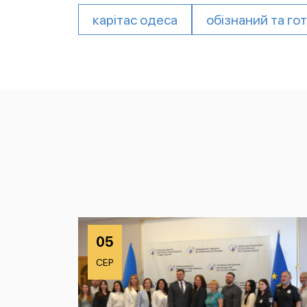
карітас одеса
обізнаний та го
05
СЕР