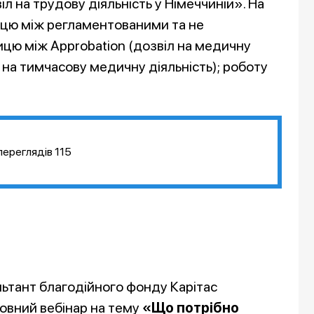
л на трудову діяльність у Німеччиніи». На
ицю між регламентованими та не
цю між Approbation (дозвіл на медичну
іл на тимчасову медичну діяльність); роботу
переглядів
115
ьтант благодійного фонду Карітас
вний вебінар на тему
«Що потрібно