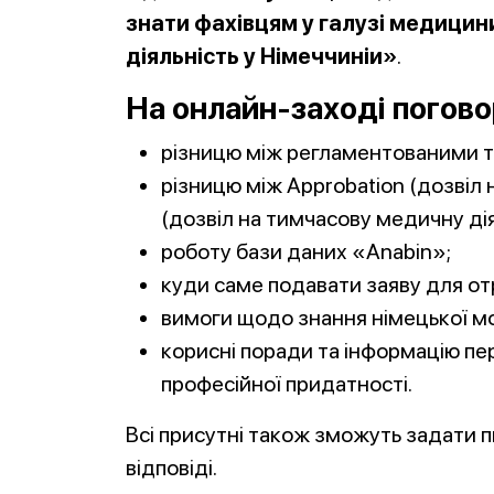
знати фахівцям у галузі медицин
діяльність у Німеччиніи»
.
На онлайн-заході погово
різницю між регламентованими т
різницю між Approbation (дозвіл н
(дозвіл на тимчасову медичну дія
роботу бази даних «Anabin»;
куди саме подавати заяву для о
вимоги щодо знання німецької м
корисні поради та інформацію пер
професійної придатності.
Всі присутні також зможуть задати 
відповіді.