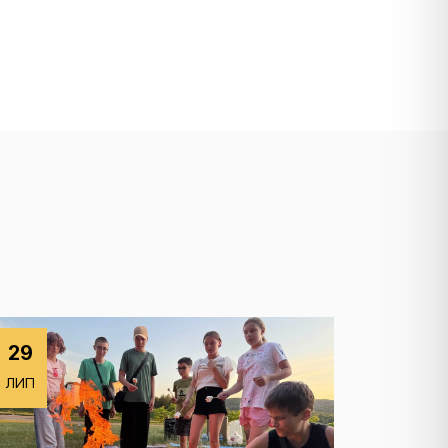
29
ЛИП