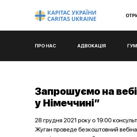
ОТР
ПРО НАС
АДВОКАЦІЯ
ГУМ
Запрошуємо на вебі
у Німеччині”
28 грудня 2021 року о 19:00 консуль
Жуган проведе безкоштовний вебінар