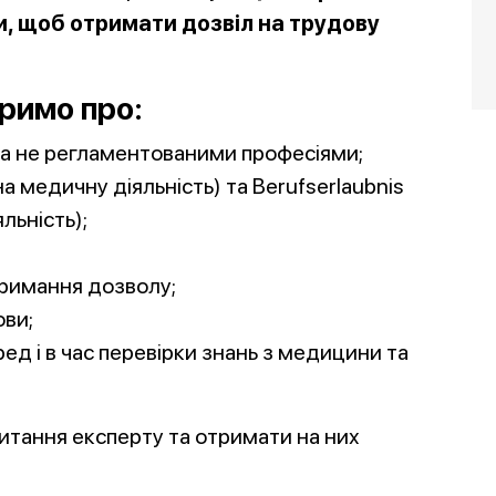
и, щоб отримати дозвіл на трудову
римо про:
а не регламентованими професіями;
а медичну діяльність) та Berufserlaubnis
льність);
тримання дозволу;
ови;
ед і в час перевірки знань з медицини та
питання експерту та отримати на них