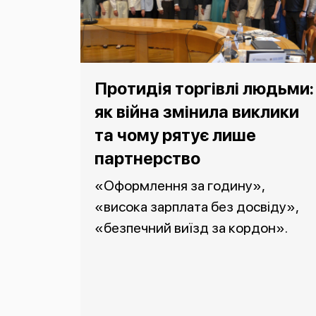
Протидія торгівлі людьми:
як війна змінила виклики
та чому рятує лише
партнерство
«Оформлення за годину»,
«висока зарплата без досвіду»,
«безпечний виїзд за кордон».