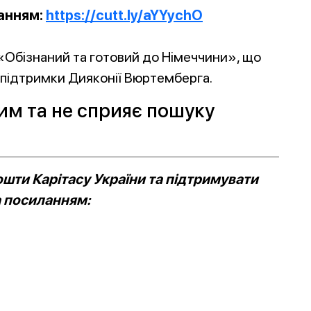
ланням:
https://cutt.ly/aYYychO
«Обізнаний та готовий до Німеччини», що
а підтримки Дияконії Вюртемберга.
им та не сприяє пошуку
шти Карітасу України та підтримувати
а посиланням: