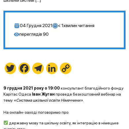
шкільній системі […]
04 Грудня 2021
< 1
хвилин читання
переглядів
90
Twitter
Facebook
Telegram
LinkedIn
Copy
Link
9 грудня 2021 року о 19:00
консультант благодійного фонду
Карітас Одеса
Іван Жуган
проведе безкоштовний вебінар на
тему
«Система шкільної освіти Німеччини»
.
⠀
На онлайн-заході поговоримо про:
державну мову та шкільну освіту, як інтеграцію в німецьке