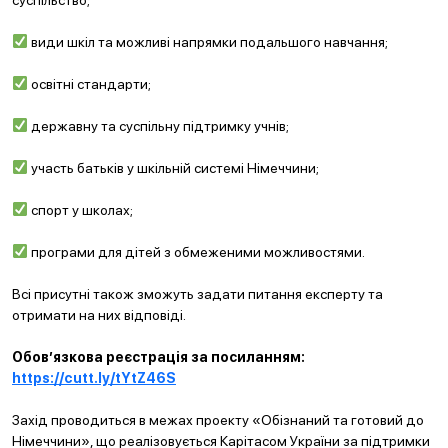
суспільство;
⠀
види шкіл та можливі напрямки подальшого навчання;
⠀
освітні стандарти;
⠀
державну та суспільну підтримку учнів;
⠀
участь батьків у шкільній системі Німеччини;
⠀
спорт у школах;
⠀
програми для дітей з обмеженими можливостями.
⠀
Всі присутні також зможуть задати питання експерту та
отримати на них відповіді.
⠀
Обов’язкова реєстрація за посиланням:
https://cutt.ly/tYtZ46S
⠀
Захід проводиться в межах проекту «Обізнаний та готовий до
Німеччини», що реалізовується Карітасом України за підтримки