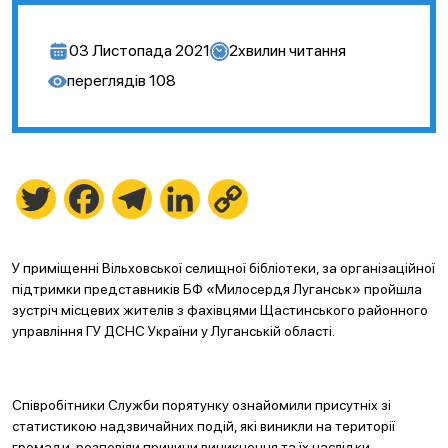
03 Листопада 2021
2
хвилин читання
переглядів
108
Twitter
Facebook
Telegram
LinkedIn
Copy
Link
У приміщенні Вільховської селищної бібліотеки, за організаційної
підтримки представників БФ «Милосердя Луганськ» пройшла
зустріч місцевих жителів з фахівцями Щастинського районного
управління ГУ ДСНС України у Луганській області.
Співробітники Служби порятунку ознайомили присутніх зі
статистикою надзвичайних подій, які виникли на території
громади, розповіли причини виникнення та їх наслідки.