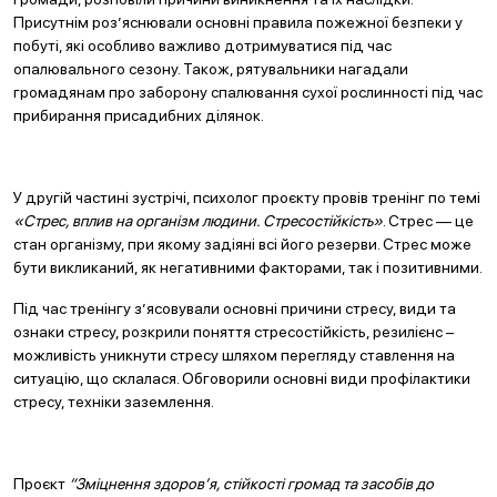
Присутнім роз’яснювали основні правила пожежної безпеки у
побуті, які особливо важливо дотримуватися під час
опалювального сезону. Також, рятувальники нагадали
громадянам про заборону спалювання сухої рослинності під час
прибирання присадибних ділянок.
У другій частині зустрічі, психолог проєкту провів тренінг по темі
«Стрес, вплив на організм людини. Стресостійкість»
. Стрес — це
стан організму, при якому задіяні всі його резерви. Стрес може
бути викликаний, як негативними факторами, так і позитивними.
Під час тренінгу з’ясовували основні причини стресу, види та
ознаки стресу, розкрили поняття стресостійкість, резилієнс –
можливість уникнути стресу шляхом перегляду ставлення на
ситуацію, що склалася. Обговорили основні види профілактики
стресу, техніки заземлення.
Проєкт
“Зміцнення здоров’я, стійкості громад та засобів до