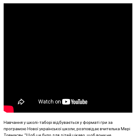
Навчання у школі-таборі відбувається у форматі гри за
програмою Нової української школи, розповідає вчителька Мері
Товмасян. “Щоб це було для дітей цікаво, щоб вони не