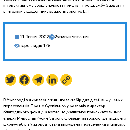
інтерактивному уроці вивчають прислів’я про дружбу. Завдання
вчительки у щоденнику вражень виконує […]
11 Липня 2022
2
хвилин читання
переглядів
178
Twitter
Facebook
Telegram
LinkedIn
Copy
Link
В Ужгороді відкрилася літня школа-табір для дітей вимушених
переселенців. Про це Суспільному розповів директор
благодійного фонду “Карітас” Мукачівської греко-католицької
єпархії Мирослав Русин. За його словами, авторкою ідеї відкрити
школу-табір в Ужгороді стала вимушена переселенка з Київської