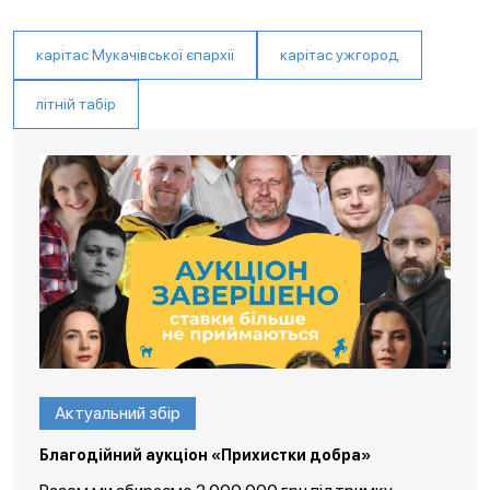
карітас Мукачівської єпархії
карітас ужгород
літній табір
Актуальний збір
Благодійний аукціон «Прихистки добра»