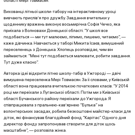
області Мері Товмасян.
Вихованці літньої школи-табору на інтерактивному уроці
вивчають прислів’я про дружбу. Завдання вчительки у
щоденнику вражень виконує восьмирічна Софія Чечко, яка
приїхала з Волновахи Донецької області. “У школі все
подобається — ми тут малюємо, ліпимо, пишемо, читаємо”, —
каже дівчинка. Навчається у таборі Микита Ісаєв, вимушений
переселенець з Донецька. Хлопець розповідає, чим він
займається: “Мені тут подобається малювати, робити завдання.
Тут дуже класно”.
Авторка ідеї відкрити літню школу-табір в Ужгороді — двічі
вимушена переселенка Мері Товмасян. За її словами, у Київській
області вона працювала вчителькою початкових класів. “У 2014
році ми переїхали з Луганської області. Потім ми з Київської
області Бучанського району переїхали до Ужгорода. Я
співпрацювала з пральнею-кав’ярнею “Булька” на
волонтерських засадах, робила безкоштовні майстер-класи для
діток, які фінансував благодійний фонд “Карітас”. Одного дня
директор фонду запропонував створити для діток щось
масштабне”, — розповіла жінка.