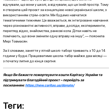
відчували, що вони у школі, а відчували, що це їхній простір. Тому
я створила цей проєкт за концепцією нової української школи, з
використанням стрім-освіти. Ми будемо навчатися
тематичними тижнями. Це вважається, як інтегроване навчання:
через різноманітні активності, вправи, досліди, експерименти,
перегляд відео, знайомства, ранкові кола. Дітки навіть не
помічають, що вони змінили одну вправу на іншу”, — пояснила
Мері Товмасян.
За її словами, заняття у літній школі-таборі тривають з 10 до 14
години у будні. Працюватиме школа-табір майже два місяці —
з початку липня до кінця серпня.
Якщо Ви бажаєте пожертвувати кошти Карітасу України та
підтримувати благодійний проект – перейдіть за
посиланням:
https://new.caritas.ua/donate/
Теги: