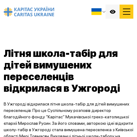
Літня школа-табір для
дітей вимушених
переселенців
відкрилася в Ужгороді
В Ужгороді відкрилася літня школа-табір для дітей вимушених
переселенців. Про це Суспільному розповів директор
благодійного фонду “Карітас” Мукачівської греко-католицької
єпархії Мирослав Русин. За його словами, авторкою ідеї відкрити
школу-табір в Ужгороді стала вимушена переселенка з Київської
області Мері Товмасян. Вихованці літньої школи-табору на